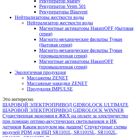
Рекуператор Marley
Рекуператор Vents 501
Рекуператоры Blauvent
Нейтрализаторы жесткости воды
Нейтрализатор жесткости воды
Магнитные активаторы НакипOFF (бытовая
серия)
Магнито-механические фильтры Туман
(бытовая серия)
Магнито-механические фильтры Туман
(промышленная серия)
Магнитные активаторы НакипOFF
(промышленная серия)
Экологичная продукция
Массажеры ZENET
Массажные накидки ZENET
Продукция IMPULSE
Это интересно
ШАРОВОЙ ЭЛЕКТРОПРИВОД GIDROLOCK ULTIMATE
ШАРОВОЙ ЭЛЕКТРОПРИВОД GIDROLOCK WINNER
Существенная экономия в ЖКХ на оплате за электричество
при помощи оптико-акустических светильников и ИК
датчиков
Каким воздухом мы дышим?
Структурные схемы
модулей PDM для ИБП SR1101L, SR1101SL, SR1102L,