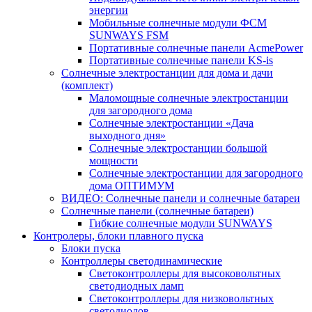
энергии
Мобильные солнечные модули ФСМ
SUNWAYS FSM
Портативные солнечные панели AcmePower
Портативные солнечные панели KS-is
Солнечные электростанции для дома и дачи
(комплект)
Маломощные солнечные электростанции
для загородного дома
Солнечные электростанции «Дача
выходного дня»
Солнечные электростанции большой
мощности
Солнечные электростанции для загородного
дома ОПТИМУМ
ВИДЕО: Солнечные панели и солнечные батареи
Солнечные панели (солнечные батареи)
Гибкие солнечные модули SUNWAYS
Контролеры, блоки плавного пуска
Блоки пуска
Контроллеры светодинамические
Светоконтроллеры для высоковольтных
светодиодных ламп
Светоконтроллеры для низковольтных
светодиодов