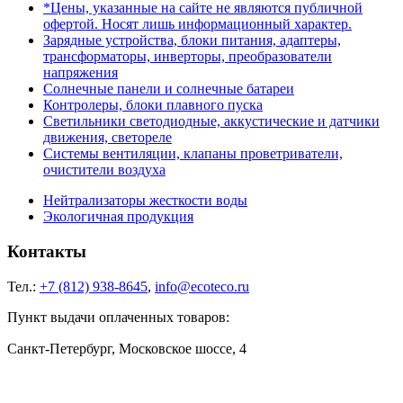
*Цены, указанные на сайте не являются публичной
офертой. Носят лишь информационный характер.
Зарядные устройства, блоки питания, адаптеры,
трансформаторы, инверторы, преобразователи
напряжения
Солнечные панели и солнечные батареи
Контролеры, блоки плавного пуска
Светильники светодиодные, аккустические и датчики
движения, светореле
Системы вентиляции, клапаны проветриватели,
очистители воздуха
Нейтрализаторы жесткости воды
Экологичная продукция
Контакты
Тел.:
+7 (812) 938-8645
,
info@ecoteco.ru
Пункт выдачи оплаченных товаров:
Санкт-Петербург, Московское шоссе, 4