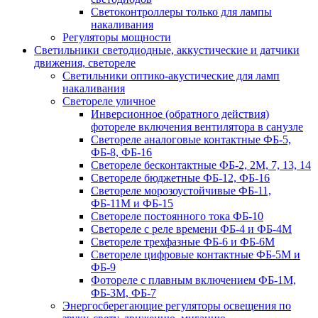
Светоконтроллеры только для лампы
накаливания
Регуляторы мощности
Светильники светодиодные, аккустические и датчики
движения, светореле
Светильники оптико-акустические для ламп
накаливания
Светореле уличное
Инверсионное (обратного действия)
фотореле включения вентилятора в санузле
Светореле аналоговые контактные ФБ-5,
ФБ-8, ФБ-16
Светореле бесконтактные ФБ-2, 2М, 7, 13, 14
Светореле бюджетные ФБ-12, ФБ-16
Светореле морозоустойчивые ФБ-11,
ФБ-11М и ФБ-15
Светореле постоянного тока ФБ-10
Светореле с реле времени ФБ-4 и ФБ-4М
Светореле трехфазные ФБ-6 и ФБ-6М
Светореле цифровые контактные ФБ-5М и
ФБ-9
Фотореле с плавным включением ФБ-1М,
ФБ-3М, ФБ-7
Энергосберегающие регуляторы освещения по