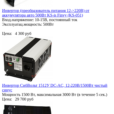
Инвертор (преобразователь питания 12->220В) от
аккумулятора авто 500Вт KS-is Finvy (KS-051)
Вход.напряжение: 10-15В, постоянный ток
Эксплуатац.мощность: 500Вт
Цена:
4 300 руб
Инвертор СибВольт 1512У DC-AC, 12-220В/1500Вт чистый
синус
Мощность 1500 Вт, максимальная 3000 Вт (в течение 5 сек.)
Цена:
29 700 руб