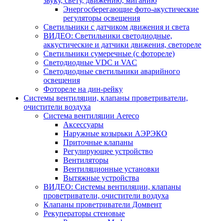
звуку, свету, движению, миганию
Энергосберегающие фото-акустические
регуляторы освещения
Светильники с датчиком движения и света
ВИДЕО: Светильники светодиодные,
аккустические и датчики движения, светореле
Светильники сумеречные (с фотореле)
Светодиодные VDC и VAC
Светодиодные светильники аварийного
освещения
Фотореле на дин-рейку
Системы вентиляции, клапаны проветриватели,
очистители воздуха
Система вентиляции Aereco
Аксессуары
Наружные козырьки АЭРЭКО
Приточные клапаны
Регулирующее устройство
Вентиляторы
Вентиляционные установки
Вытяжные устройства
ВИДЕО: Системы вентиляции, клапаны
проветриватели, очистители воздуха
Клапаны проветриватели Домвент
Рекуператоры стеновые