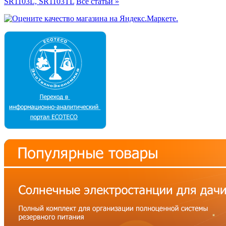
SR1103L, SR1103TL
Все статьи »