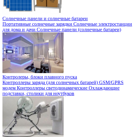
Солнечные панели и солнечные батареи
Портативные солнечные зарядки Солнечные электростанции
для дома и дачи Солнечные панели (солнечные батареи)
Контролеры, блоки плавного пуска
Контроллеры заряда (для солнечных батарей) GSM/GPRS
модем Контроллеры светодинамические Охлаждающие
подставки, столики для ноутбуков