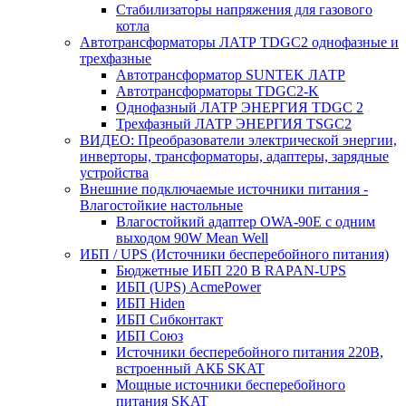
Стабилизаторы напряжения для газового
котла
Автотрансформаторы ЛАТР TDGC2 однофазные и
трехфазные
Автотрансформатор SUNTEK ЛАТР
Автотрансформаторы TDGC2-K
Однофазный ЛАТР ЭНЕРГИЯ TDGC 2
Трехфазный ЛАТР ЭНЕРГИЯ TSGC2
ВИДЕО: Преобразователи электрической энергии,
инверторы, трансформаторы, адаптеры, зарядные
устройства
Внешние подключаемые источники питания -
Влагостойкие настольные
Влагостойкий адаптер OWA-90E с одним
выходом 90W Mean Well
ИБП / UPS (Источники бесперебойного питания)
Бюджетные ИБП 220 В RAPAN-UPS
ИБП (UPS) AcmePower
ИБП Hiden
ИБП Сибконтакт
ИБП Союз
Источники бесперебойного питания 220В,
встроенный АКБ SKAT
Мощные источники бесперебойного
питания SKAT