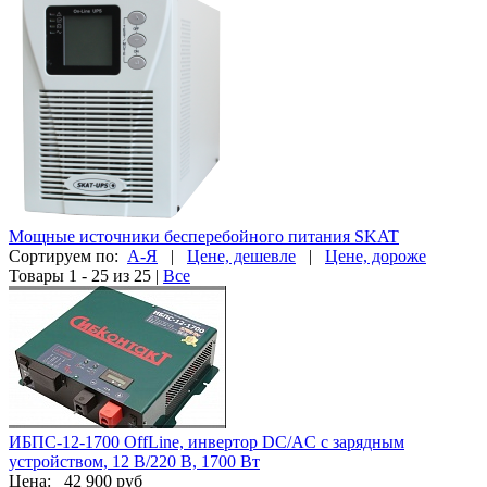
Мощные источники бесперебойного питания SKAT
Сортируем по:
А-Я
|
Цене, дешевле
|
Цене, дороже
Товары 1 - 25 из 25
|
Все
ИБПС-12-1700 OffLine, инвертор DC/AC с зарядным
устройством, 12 В/220 В, 1700 Вт
Цена:
42 900 руб