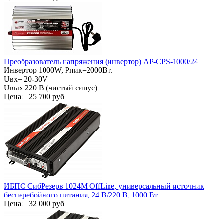
Преобразователь напряжения (инвертор) AP-СPS-1000/24
Инвертор 1000W, Pпик=2000Вт.
Uвх= 20-30V
Uвых 220 В (чистый синус)
Цена:
25 700 руб
ИБПС СибРезерв 1024М OffLine, универсальный источник
бесперебойного питания, 24 В/220 В, 1000 Вт
Цена:
32 000 руб