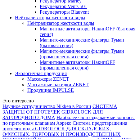
Рекуператор Marley
Рекуператор Vents 501
Рекуператоры Blauvent
Нейтрализаторы жесткости воды
Нейтрализатор жесткости воды
Магнитные активаторы НакипOFF (бытовая
серия)
Магнито-механические фильтры Туман
(бытовая серия)
Магнито-механические фильтры Туман
(промышленная серия)
Магнитные активаторы НакипOFF
(промышленная серия)
Экологичная продукция
Массажеры ZENET
Массажные накидки ZENET
Продукция IMPULSE
Это интересно
Научное сотрудничество Nikken в России
СИСТЕМА
ЗАЩИТЫ ОТ ПРОТЕЧЕК GIDROLOCK ДЛЯ
ЗАГОРОДНОГО ДОМА
Наиболее часто задаваемые вопросы
по приточным клапанам Аэрэко
Система предотвращения
протечек воды GIDROLOCK ДЛЯ СКЛАДСКИХ,
ОФИСНЫХ, ТОРГОВЫХ И ПРОИЗВОДСТВЕННЫХ