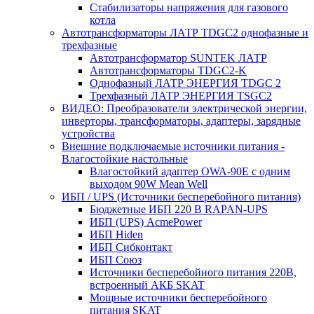
Стабилизаторы напряжения для газового
котла
Автотрансформаторы ЛАТР TDGC2 однофазные и
трехфазные
Автотрансформатор SUNTEK ЛАТР
Автотрансформаторы TDGC2-K
Однофазный ЛАТР ЭНЕРГИЯ TDGC 2
Трехфазный ЛАТР ЭНЕРГИЯ TSGC2
ВИДЕО: Преобразователи электрической энергии,
инверторы, трансформаторы, адаптеры, зарядные
устройства
Внешние подключаемые источники питания -
Влагостойкие настольные
Влагостойкий адаптер OWA-90E с одним
выходом 90W Mean Well
ИБП / UPS (Источники бесперебойного питания)
Бюджетные ИБП 220 В RAPAN-UPS
ИБП (UPS) AcmePower
ИБП Hiden
ИБП Сибконтакт
ИБП Союз
Источники бесперебойного питания 220В,
встроенный АКБ SKAT
Мощные источники бесперебойного
питания SKAT