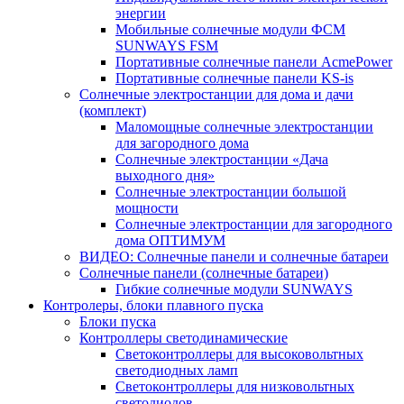
энергии
Мобильные солнечные модули ФСМ
SUNWAYS FSM
Портативные солнечные панели AcmePower
Портативные солнечные панели KS-is
Солнечные электростанции для дома и дачи
(комплект)
Маломощные солнечные электростанции
для загородного дома
Солнечные электростанции «Дача
выходного дня»
Солнечные электростанции большой
мощности
Солнечные электростанции для загородного
дома ОПТИМУМ
ВИДЕО: Солнечные панели и солнечные батареи
Солнечные панели (солнечные батареи)
Гибкие солнечные модули SUNWAYS
Контролеры, блоки плавного пуска
Блоки пуска
Контроллеры светодинамические
Светоконтроллеры для высоковольтных
светодиодных ламп
Светоконтроллеры для низковольтных
светодиодов