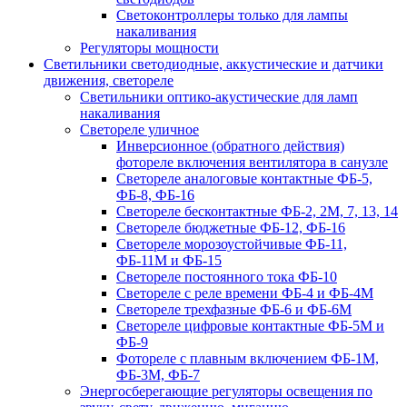
Светоконтроллеры только для лампы
накаливания
Регуляторы мощности
Светильники светодиодные, аккустические и датчики
движения, светореле
Светильники оптико-акустические для ламп
накаливания
Светореле уличное
Инверсионное (обратного действия)
фотореле включения вентилятора в санузле
Светореле аналоговые контактные ФБ-5,
ФБ-8, ФБ-16
Светореле бесконтактные ФБ-2, 2М, 7, 13, 14
Светореле бюджетные ФБ-12, ФБ-16
Светореле морозоустойчивые ФБ-11,
ФБ-11М и ФБ-15
Светореле постоянного тока ФБ-10
Светореле с реле времени ФБ-4 и ФБ-4М
Светореле трехфазные ФБ-6 и ФБ-6М
Светореле цифровые контактные ФБ-5М и
ФБ-9
Фотореле с плавным включением ФБ-1М,
ФБ-3М, ФБ-7
Энергосберегающие регуляторы освещения по