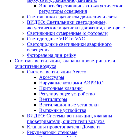
звуку, свету, движению, миганию
Энергосберегающие фото-акустические
регуляторы освещения
Светильники с датчиком движения и света
ВИДЕО: Светильники светодиодные,
аккустические и датчики движения, светореле
Светильники сумеречные (с фотореле)
Светодиодные VDC и VAC
Светодиодные светильники аварийного
освещения
Фотореле на дин-рейку
Системы вентиляции, клапаны проветриватели,
очистители воздуха
Система вентиляции Aereco
Аксессуары
Наружные козырьки АЭРЭКО
Приточные клапаны
Регулирующее устройство
Вентиляторы
Вентиляционные установки
Вытяжные устройства
ВИДЕО: Системы вентиляции, клапаны
проветриватели, очистители воздуха
Клапаны проветриватели Домвент
Рекуператоры стеновые