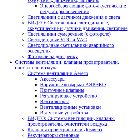
звуку, свету, движению, миганию
Энергосберегающие фото-акустические
регуляторы освещения
Светильники с датчиком движения и света
ВИДЕО: Светильники светодиодные,
аккустические и датчики движения, светореле
Светильники сумеречные (с фотореле)
Светодиодные VDC и VAC
Светодиодные светильники аварийного
освещения
Фотореле на дин-рейку
Системы вентиляции, клапаны проветриватели,
очистители воздуха
Система вентиляции Aereco
Аксессуары
Наружные козырьки АЭРЭКО
Приточные клапаны
Регулирующее устройство
Вентиляторы
Вентиляционные установки
Вытяжные устройства
ВИДЕО: Системы вентиляции, клапаны
проветриватели, очистители воздуха
Клапаны проветриватели Домвент
Рекуператоры стеновые