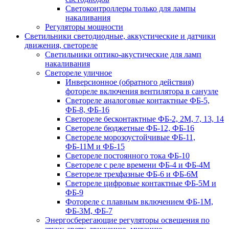
Светоконтроллеры только для лампы
накаливания
Регуляторы мощности
Светильники светодиодные, аккустические и датчики
движения, светореле
Светильники оптико-акустические для ламп
накаливания
Светореле уличное
Инверсионное (обратного действия)
фотореле включения вентилятора в санузле
Светореле аналоговые контактные ФБ-5,
ФБ-8, ФБ-16
Светореле бесконтактные ФБ-2, 2М, 7, 13, 14
Светореле бюджетные ФБ-12, ФБ-16
Светореле морозоустойчивые ФБ-11,
ФБ-11М и ФБ-15
Светореле постоянного тока ФБ-10
Светореле с реле времени ФБ-4 и ФБ-4М
Светореле трехфазные ФБ-6 и ФБ-6М
Светореле цифровые контактные ФБ-5М и
ФБ-9
Фотореле с плавным включением ФБ-1М,
ФБ-3М, ФБ-7
Энергосберегающие регуляторы освещения по