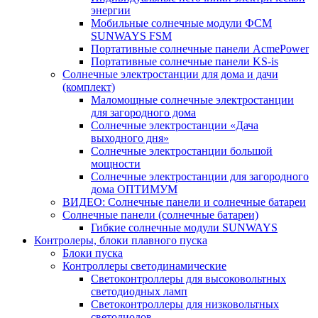
энергии
Мобильные солнечные модули ФСМ
SUNWAYS FSM
Портативные солнечные панели AcmePower
Портативные солнечные панели KS-is
Солнечные электростанции для дома и дачи
(комплект)
Маломощные солнечные электростанции
для загородного дома
Солнечные электростанции «Дача
выходного дня»
Солнечные электростанции большой
мощности
Солнечные электростанции для загородного
дома ОПТИМУМ
ВИДЕО: Солнечные панели и солнечные батареи
Солнечные панели (солнечные батареи)
Гибкие солнечные модули SUNWAYS
Контролеры, блоки плавного пуска
Блоки пуска
Контроллеры светодинамические
Светоконтроллеры для высоковольтных
светодиодных ламп
Светоконтроллеры для низковольтных
светодиодов