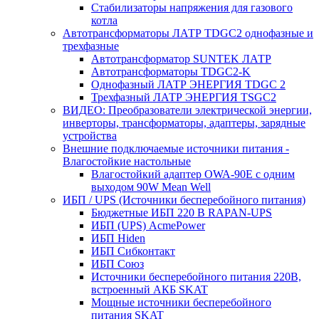
Стабилизаторы напряжения для газового
котла
Автотрансформаторы ЛАТР TDGC2 однофазные и
трехфазные
Автотрансформатор SUNTEK ЛАТР
Автотрансформаторы TDGC2-K
Однофазный ЛАТР ЭНЕРГИЯ TDGC 2
Трехфазный ЛАТР ЭНЕРГИЯ TSGC2
ВИДЕО: Преобразователи электрической энергии,
инверторы, трансформаторы, адаптеры, зарядные
устройства
Внешние подключаемые источники питания -
Влагостойкие настольные
Влагостойкий адаптер OWA-90E с одним
выходом 90W Mean Well
ИБП / UPS (Источники бесперебойного питания)
Бюджетные ИБП 220 В RAPAN-UPS
ИБП (UPS) AcmePower
ИБП Hiden
ИБП Сибконтакт
ИБП Союз
Источники бесперебойного питания 220В,
встроенный АКБ SKAT
Мощные источники бесперебойного
питания SKAT