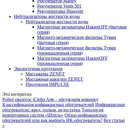
Рекуператор Marley
Рекуператор Vents 501
Рекуператоры Blauvent
Нейтрализаторы жесткости воды
Нейтрализатор жесткости воды
Магнитные активаторы НакипOFF (бытовая
серия)
Магнито-механические фильтры Туман
(бытовая серия)
Магнито-механические фильтры Туман
(промышленная серия)
Магнитные активаторы НакипOFF
(промышленная серия)
Экологичная продукция
Массажеры ZENET
Массажные накидки ZENET
Продукция IMPULSE
Это интересно
Робот пылесос iClebo Arte – обсуждаем новинку
Классификация инфракрасных обогревателей
Инфракрасные
обогреватели: вред, польза, недостатки
Типология
инверторных систем «Штиль»
Обзор инфракрасных
обогревателей или как выбрать ИК-обогреватель?
Все статьи
»