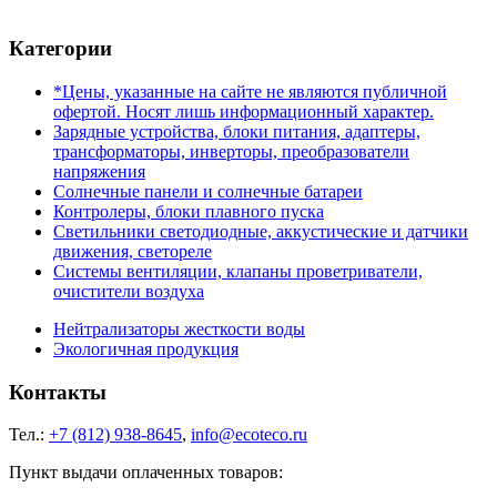
Категории
*Цены, указанные на сайте не являются публичной
офертой. Носят лишь информационный характер.
Зарядные устройства, блоки питания, адаптеры,
трансформаторы, инверторы, преобразователи
напряжения
Солнечные панели и солнечные батареи
Контролеры, блоки плавного пуска
Светильники светодиодные, аккустические и датчики
движения, светореле
Системы вентиляции, клапаны проветриватели,
очистители воздуха
Нейтрализаторы жесткости воды
Экологичная продукция
Контакты
Тел.:
+7 (812) 938-8645
,
info@ecoteco.ru
Пункт выдачи оплаченных товаров: