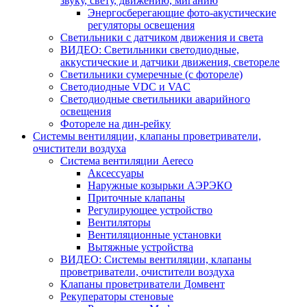
звуку, свету, движению, миганию
Энергосберегающие фото-акустические
регуляторы освещения
Светильники с датчиком движения и света
ВИДЕО: Светильники светодиодные,
аккустические и датчики движения, светореле
Светильники сумеречные (с фотореле)
Светодиодные VDC и VAC
Светодиодные светильники аварийного
освещения
Фотореле на дин-рейку
Системы вентиляции, клапаны проветриватели,
очистители воздуха
Система вентиляции Aereco
Аксессуары
Наружные козырьки АЭРЭКО
Приточные клапаны
Регулирующее устройство
Вентиляторы
Вентиляционные установки
Вытяжные устройства
ВИДЕО: Системы вентиляции, клапаны
проветриватели, очистители воздуха
Клапаны проветриватели Домвент
Рекуператоры стеновые