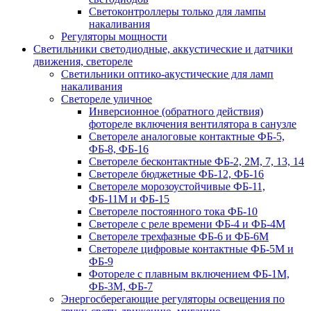
Светоконтроллеры только для лампы
накаливания
Регуляторы мощности
Светильники светодиодные, аккустические и датчики
движения, светореле
Светильники оптико-акустические для ламп
накаливания
Светореле уличное
Инверсионное (обратного действия)
фотореле включения вентилятора в санузле
Светореле аналоговые контактные ФБ-5,
ФБ-8, ФБ-16
Светореле бесконтактные ФБ-2, 2М, 7, 13, 14
Светореле бюджетные ФБ-12, ФБ-16
Светореле морозоустойчивые ФБ-11,
ФБ-11М и ФБ-15
Светореле постоянного тока ФБ-10
Светореле с реле времени ФБ-4 и ФБ-4М
Светореле трехфазные ФБ-6 и ФБ-6М
Светореле цифровые контактные ФБ-5М и
ФБ-9
Фотореле с плавным включением ФБ-1М,
ФБ-3М, ФБ-7
Энергосберегающие регуляторы освещения по