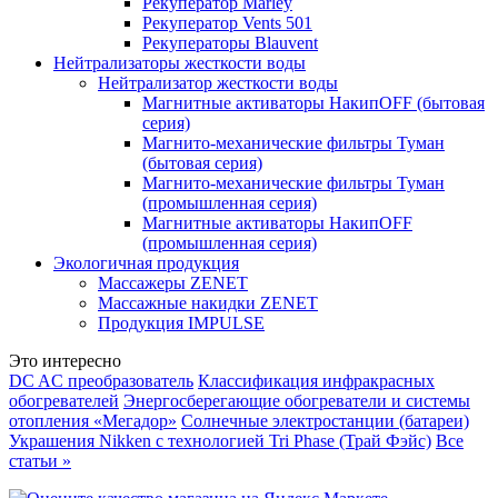
Рекуператор Marley
Рекуператор Vents 501
Рекуператоры Blauvent
Нейтрализаторы жесткости воды
Нейтрализатор жесткости воды
Магнитные активаторы НакипOFF (бытовая
серия)
Магнито-механические фильтры Туман
(бытовая серия)
Магнито-механические фильтры Туман
(промышленная серия)
Магнитные активаторы НакипOFF
(промышленная серия)
Экологичная продукция
Массажеры ZENET
Массажные накидки ZENET
Продукция IMPULSE
Это интересно
DC AC преобразователь
Классификация инфракрасных
обогревателей
Энергосберегающие обогреватели и системы
отопления «Мегадор»
Солнечные электростанции (батареи)
Украшения Nikken с технологией Tri Phase (Трай Фэйс)
Все
статьи »