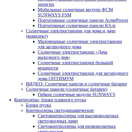
энергии
Мобильные солнечные модули ФСМ
SUNWAYS FSM
Портативные солнечные панели AcmePower
Портативные солнечные панели KS-is
Солнечные электростанции для дома и дачи
(комплект)
Маломощные солнечные электростанции
для загородного дома
Солнечные электростанции «Дача
выходного дня»
Солнечные электростанции большой
мощности
Солнечные электростанции для загородного
дома ОПТИМУМ
ВИДЕО: Солнечные панели и солнечные батареи
Солнечные панели (солнечные батареи)
Гибкие солнечные модули SUNWAYS
Контролеры, блоки плавного пуска
Блоки пуска
Контроллеры светодинамические
Светоконтроллеры для высоковольтных
светодиодных ламп
Светоконтроллеры для низковольтных
светодиодов