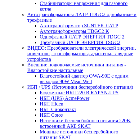
Стабилизаторы напряжения для газового
котла
Автотрансформаторы ЛАТР TDGC2 однофазные и
трехфазные
Автотрансформатор SUNTEK ЛАТР
Автотрансформаторы TDGC2-K
Однофазный ЛАТР ЭНЕРГИЯ TDGC 2
Трехфазный ЛАТР ЭНЕРГИЯ TSGC2
ВИДЕО: Преобразователи электрической энергии,
инверторы, трансформаторы, адаптеры, зарядные
устройства
Внешние подключаемые источники питания -
Влагостойкие настольные
Влагостойкий адаптер OWA-90E с одним
выходом 90W Mean Well
ИБП / UPS (Источники бесперебойного питания)
Бюджетные ИБП 220 В RAPAN-UPS
ИБП (UPS) AcmePower
ИБП Hiden
ИБП Сибконтакт
ИБП Союз
Источники бесперебойного питания 220В,
встроенный АКБ SKAT
Мощные источники бесперебойного
питания SKAT