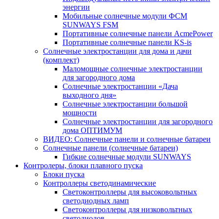
энергии
Мобильные солнечные модули ФСМ
SUNWAYS FSM
Портативные солнечные панели AcmePower
Портативные солнечные панели KS-is
Солнечные электростанции для дома и дачи
(комплект)
Маломощные солнечные электростанции
для загородного дома
Солнечные электростанции «Дача
выходного дня»
Солнечные электростанции большой
мощности
Солнечные электростанции для загородного
дома ОПТИМУМ
ВИДЕО: Солнечные панели и солнечные батареи
Солнечные панели (солнечные батареи)
Гибкие солнечные модули SUNWAYS
Контролеры, блоки плавного пуска
Блоки пуска
Контроллеры светодинамические
Светоконтроллеры для высоковольтных
светодиодных ламп
Светоконтроллеры для низковольтных
светодиодов