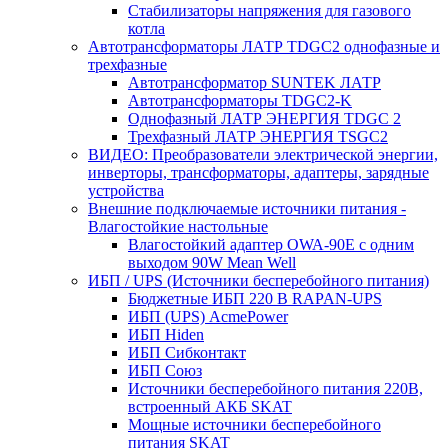
Стабилизаторы напряжения для газового
котла
Автотрансформаторы ЛАТР TDGC2 однофазные и
трехфазные
Автотрансформатор SUNTEK ЛАТР
Автотрансформаторы TDGC2-K
Однофазный ЛАТР ЭНЕРГИЯ TDGC 2
Трехфазный ЛАТР ЭНЕРГИЯ TSGC2
ВИДЕО: Преобразователи электрической энергии,
инверторы, трансформаторы, адаптеры, зарядные
устройства
Внешние подключаемые источники питания -
Влагостойкие настольные
Влагостойкий адаптер OWA-90E с одним
выходом 90W Mean Well
ИБП / UPS (Источники бесперебойного питания)
Бюджетные ИБП 220 В RAPAN-UPS
ИБП (UPS) AcmePower
ИБП Hiden
ИБП Сибконтакт
ИБП Союз
Источники бесперебойного питания 220В,
встроенный АКБ SKAT
Мощные источники бесперебойного
питания SKAT