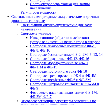
Светоконтроллеры только для лампы
накаливания
Регуляторы мощности
Светильники светодиодные, аккустические и датчики
движения, светореле
Светильники оптико-акустические для ламп
накаливания
Светореле уличное
Инверсионное (обратного действия)
фотореле включения вентилятора в санузле
Светореле аналоговые контактные ФБ-5,
ФБ-8, ФБ-16
Светореле бесконтактные ФБ-2, 2М, 7, 13, 14
Светореле бюджетные ФБ-12, ФБ-16
Светореле морозоустойчивые ФБ-11,
ФБ-11М и ФБ-15
Светореле постоянного тока ФБ-10
Светореле с реле времени ФБ-4 и ФБ-4М
Светореле трехфазные ФБ-6 и ФБ-6М
Светореле цифровые контактные ФБ-5М и
ФБ-9
Фотореле с плавным включением ФБ-1М,
ФБ-3М, ФБ-7
Энергосберегающие регуляторы освещения по