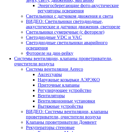
звуку, свету, движению, миганию
Энергосберегающие фото-акустические
регуляторы освещения
Светильники с датчиком движения и света
ВИДЕО: Светильники светодиодные,
аккустические и датчики движения, светореле
Светильники сумеречные (с фотореле)
Светодиодные VDC и VAC
Светодиодные светильники аварийного
освещения
Фотореле на дин-рейку
Системы вентиляции, клапаны проветриватели,
очистители воздуха
Система вентиляции Aereco
Аксессуары
Наружные козырьки АЭРЭКО
Приточные клапаны
Регулирующее устройство
Вентиляторы
Вентиляционные установки
Вытяжные устройства
ВИДЕО: Системы вентиляции, клапаны
проветриватели, очистители воздуха
Клапаны проветриватели Домвент
Рекуператоры стеновые