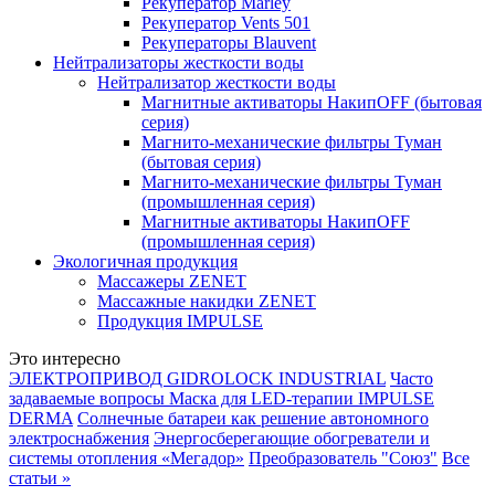
Рекуператор Marley
Рекуператор Vents 501
Рекуператоры Blauvent
Нейтрализаторы жесткости воды
Нейтрализатор жесткости воды
Магнитные активаторы НакипOFF (бытовая
серия)
Магнито-механические фильтры Туман
(бытовая серия)
Магнито-механические фильтры Туман
(промышленная серия)
Магнитные активаторы НакипOFF
(промышленная серия)
Экологичная продукция
Массажеры ZENET
Массажные накидки ZENET
Продукция IMPULSE
Это интересно
ЭЛЕКТРОПРИВОД GIDROLOCK INDUSTRIAL
Часто
задаваемые вопросы Маска для LED-терапии IMPULSE
DERMA
Солнечные батареи как решение автономного
электроснабжения
Энергосберегающие обогреватели и
системы отопления «Мегадор»
Преобразователь "Союз"
Все
статьи »