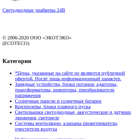
Светодиодные драйверы 24В
© 2006-2026 ООО «ЭКОТЭКО»
(ECOTECO)
Категории
*Цены, указанные на сайте не являются публичной
офертой. Носят лишь информационный характер.
Зарядные устройства, блоки питания, адаптеры,
трансформаторы, инверторы, преобразователи
напряжения
Солнечные панели и солнечные батареи
Контролеры, блоки плавного пуска
Светильники светодиодные, аккустические и датчики
движения, светореле
Системы вентиляции, клапаны проветриватели,
очистители воздуха