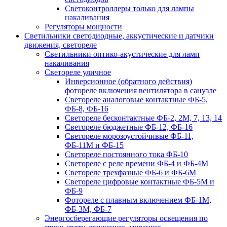
Светоконтроллеры только для лампы
накаливания
Регуляторы мощности
Светильники светодиодные, аккустические и датчики
движения, светореле
Светильники оптико-акустические для ламп
накаливания
Светореле уличное
Инверсионное (обратного действия)
фотореле включения вентилятора в санузле
Светореле аналоговые контактные ФБ-5,
ФБ-8, ФБ-16
Светореле бесконтактные ФБ-2, 2М, 7, 13, 14
Светореле бюджетные ФБ-12, ФБ-16
Светореле морозоустойчивые ФБ-11,
ФБ-11М и ФБ-15
Светореле постоянного тока ФБ-10
Светореле с реле времени ФБ-4 и ФБ-4М
Светореле трехфазные ФБ-6 и ФБ-6М
Светореле цифровые контактные ФБ-5М и
ФБ-9
Фотореле с плавным включением ФБ-1М,
ФБ-3М, ФБ-7
Энергосберегающие регуляторы освещения по