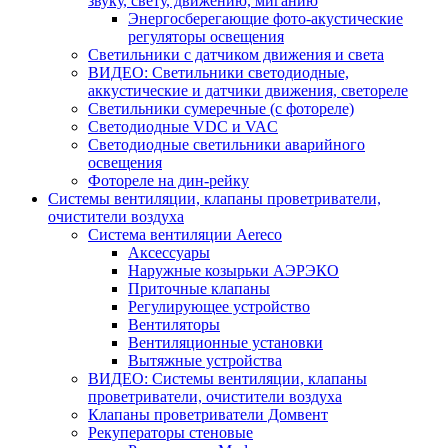
звуку, свету, движению, миганию
Энергосберегающие фото-акустические
регуляторы освещения
Светильники с датчиком движения и света
ВИДЕО: Светильники светодиодные,
аккустические и датчики движения, светореле
Светильники сумеречные (с фотореле)
Светодиодные VDC и VAC
Светодиодные светильники аварийного
освещения
Фотореле на дин-рейку
Системы вентиляции, клапаны проветриватели,
очистители воздуха
Система вентиляции Aereco
Аксессуары
Наружные козырьки АЭРЭКО
Приточные клапаны
Регулирующее устройство
Вентиляторы
Вентиляционные установки
Вытяжные устройства
ВИДЕО: Системы вентиляции, клапаны
проветриватели, очистители воздуха
Клапаны проветриватели Домвент
Рекуператоры стеновые