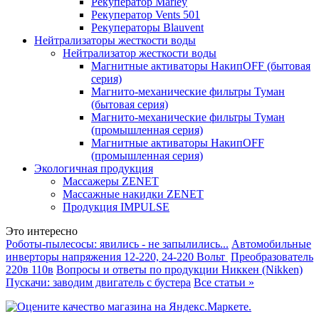
Рекуператор Marley
Рекуператор Vents 501
Рекуператоры Blauvent
Нейтрализаторы жесткости воды
Нейтрализатор жесткости воды
Магнитные активаторы НакипOFF (бытовая
серия)
Магнито-механические фильтры Туман
(бытовая серия)
Магнито-механические фильтры Туман
(промышленная серия)
Магнитные активаторы НакипOFF
(промышленная серия)
Экологичная продукция
Массажеры ZENET
Массажные накидки ZENET
Продукция IMPULSE
Это интересно
Роботы-пылесосы: явились - не запылились...
Автомобильные
инверторы напряжения 12-220, 24-220 Вольт
Преобразователь
220в 110в
Вопросы и ответы по продукции Никкен (Nikken)
Пускачи: заводим двигатель с бустера
Все статьи »