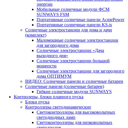
энергии
Мобильные солнечные модули ФСМ
SUNWAYS FSM
Портативные солнечные панели AcmePower
Портативные солнечные панели KS-is
Солнечные электростанции для дома и дачи
(комплект)
Маломощные солнечные электростанции
для загородного дома
Солнечные электростанции «Дача
выходного дня»
Солнечные электростанции большой
мощности
Солнечные электростанции для загородного
дома ОПТИМУМ
ВИДЕО: Солнечные панели и солнечные батареи
Солнечные панели (солнечные батареи)
Гибкие солнечные модули SUNWAYS
Контролеры, блоки плавного пуска
Блоки пуска
Контроллеры светодинамические
Светоконтроллеры для высоковольтных
светодиодных ламп
Светоконтроллеры для низковольтных
светодиодов