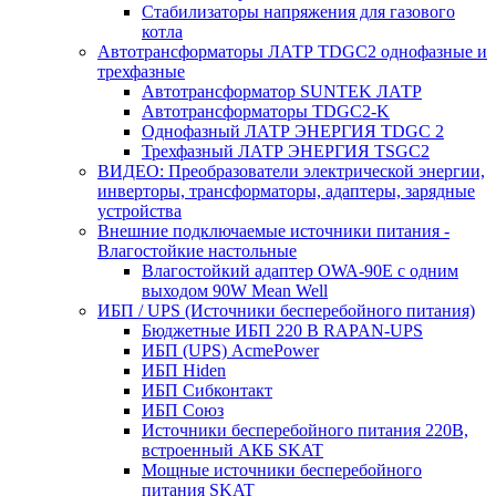
Стабилизаторы напряжения для газового
котла
Автотрансформаторы ЛАТР TDGC2 однофазные и
трехфазные
Автотрансформатор SUNTEK ЛАТР
Автотрансформаторы TDGC2-K
Однофазный ЛАТР ЭНЕРГИЯ TDGC 2
Трехфазный ЛАТР ЭНЕРГИЯ TSGC2
ВИДЕО: Преобразователи электрической энергии,
инверторы, трансформаторы, адаптеры, зарядные
устройства
Внешние подключаемые источники питания -
Влагостойкие настольные
Влагостойкий адаптер OWA-90E с одним
выходом 90W Mean Well
ИБП / UPS (Источники бесперебойного питания)
Бюджетные ИБП 220 В RAPAN-UPS
ИБП (UPS) AcmePower
ИБП Hiden
ИБП Сибконтакт
ИБП Союз
Источники бесперебойного питания 220В,
встроенный АКБ SKAT
Мощные источники бесперебойного
питания SKAT