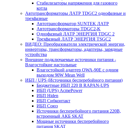
Стабилизаторы напряжения для газового
котла
Автотрансформаторы ЛАТР TDGC2 однофазные и
трехфазные
Автотрансформатор SUNTEK ЛАТР
Автотрансформаторы TDGC2-K
Однофазный ЛАТР ЭНЕРГИЯ TDGC 2
Трехфазный ЛАТР ЭНЕРГИЯ TSGC2
ВИДЕО: Преобразователи электрической энергии,
инверторы, трансформаторы, адаптеры, зарядные
устройства
Внешние подключаемые источники питания -
Влагостойкие настольные
Влагостойкий адаптер OWA-90E с одним
выходом 90W Mean Well
ИБП / UPS (Источники бесперебойного питания)
Бюджетные ИБП 220 В RAPAN-UPS
ИБП (UPS) AcmePower
ИБП Hiden
ИБП Сибконтакт
ИБП Союз
Источники бесперебойного питания 220В,
встроенный АКБ SKAT
Мощные источники бесперебойного
питания SKAT