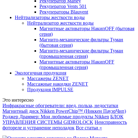
Рекуператор Marley
Рекуператор Vents 501
Рекуператоры Blauvent
Нейтрализаторы жесткости воды
Нейтрализатор жесткости воды
Магнитные активаторы НакипOFF (бытовая
серия)
Магнито-механические фильтры Туман
(бытовая серия)
Магнито-механические фильтры Туман
(промышленная серия)
Магнитные активаторы НакипOFF
(промышленная серия)
Экологичная продукция
Массажеры ZENET
Массажные накидки ZENET
Продукция IMPULSE
Это интересно
Инфракрасные обогреватели: вред, польза, недостатки
Магнитный диск Nikken PowerChip™ (Никкен ПауэрЧип)
Роджер Драммер: Мои любимые продукты Nikken
БЛОК
УПРАВЛЕНИЯ СИСТЕМЫ GIDROLOCK
Неисправность
фотореле и устранение неполадок
Все статьи »