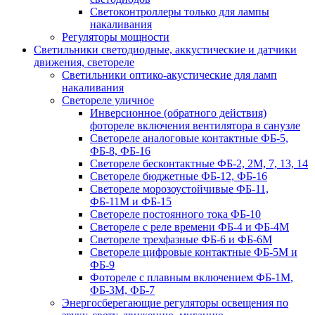
Светоконтроллеры только для лампы
накаливания
Регуляторы мощности
Светильники светодиодные, аккустические и датчики
движения, светореле
Светильники оптико-акустические для ламп
накаливания
Светореле уличное
Инверсионное (обратного действия)
фотореле включения вентилятора в санузле
Светореле аналоговые контактные ФБ-5,
ФБ-8, ФБ-16
Светореле бесконтактные ФБ-2, 2М, 7, 13, 14
Светореле бюджетные ФБ-12, ФБ-16
Светореле морозоустойчивые ФБ-11,
ФБ-11М и ФБ-15
Светореле постоянного тока ФБ-10
Светореле с реле времени ФБ-4 и ФБ-4М
Светореле трехфазные ФБ-6 и ФБ-6М
Светореле цифровые контактные ФБ-5М и
ФБ-9
Фотореле с плавным включением ФБ-1М,
ФБ-3М, ФБ-7
Энергосберегающие регуляторы освещения по