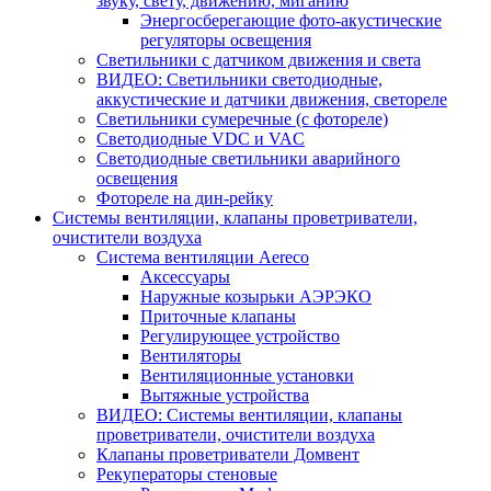
звуку, свету, движению, миганию
Энергосберегающие фото-акустические
регуляторы освещения
Светильники с датчиком движения и света
ВИДЕО: Светильники светодиодные,
аккустические и датчики движения, светореле
Светильники сумеречные (с фотореле)
Светодиодные VDC и VAC
Светодиодные светильники аварийного
освещения
Фотореле на дин-рейку
Системы вентиляции, клапаны проветриватели,
очистители воздуха
Система вентиляции Aereco
Аксессуары
Наружные козырьки АЭРЭКО
Приточные клапаны
Регулирующее устройство
Вентиляторы
Вентиляционные установки
Вытяжные устройства
ВИДЕО: Системы вентиляции, клапаны
проветриватели, очистители воздуха
Клапаны проветриватели Домвент
Рекуператоры стеновые