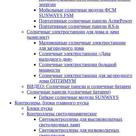
энергии
Мобильные солнечные модули ФСМ
SUNWAYS FSM
Портативные солнечные панели AcmePower
Портативные солнечные панели KS-is
Солнечные электростанции для дома и дачи
(комплект)
Маломощные солнечные электростанции
для загородного дома
Солнечные электростанции «Дача
выходного дня»
Солнечные электростанции большой
мощности
Солнечные электростанции для загородного
дома ОПТИМУМ
ВИДЕО: Солнечные панели и солнечные батареи
Солнечные панели (солнечные батареи)
Гибкие солнечные модули SUNWAYS
Контролеры, блоки плавного пуска
Блоки пуска
Контроллеры светодинамические
Светоконтроллеры для высоковольтных
светодиодных ламп
Светоконтроллеры для низковольтных
светодиодов