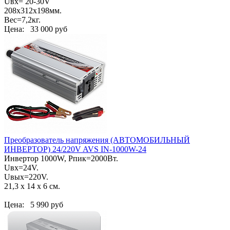
Uвх= 20-30V
208х312х198мм.
Вес=7,2кг.
Цена:
33 000 руб
Преобразователь напряжения (АВТОМОБИЛЬНЫЙ
ИНВЕРТОР) 24/220V AVS IN-1000W-24
Инвертор 1000W, Pпик=2000Вт.
Uвх=24V.
Uвых=220V.
21,3 х 14 х 6 см.
Цена:
5 990 руб