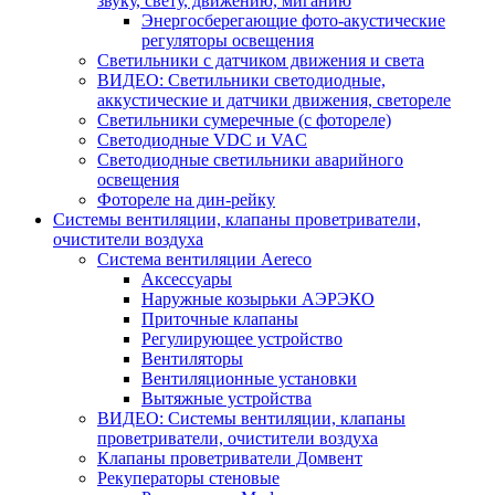
звуку, свету, движению, миганию
Энергосберегающие фото-акустические
регуляторы освещения
Светильники с датчиком движения и света
ВИДЕО: Светильники светодиодные,
аккустические и датчики движения, светореле
Светильники сумеречные (с фотореле)
Светодиодные VDC и VAC
Светодиодные светильники аварийного
освещения
Фотореле на дин-рейку
Системы вентиляции, клапаны проветриватели,
очистители воздуха
Система вентиляции Aereco
Аксессуары
Наружные козырьки АЭРЭКО
Приточные клапаны
Регулирующее устройство
Вентиляторы
Вентиляционные установки
Вытяжные устройства
ВИДЕО: Системы вентиляции, клапаны
проветриватели, очистители воздуха
Клапаны проветриватели Домвент
Рекуператоры стеновые