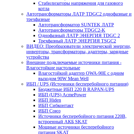
Стабилизаторы напряжения для газового
котла
Автотрансформаторы ЛАТР TDGC2 однофазные и
трехфазные
Автотрансформатор SUNTEK ЛАТР
Автотрансформаторы TDGC2-K
Однофазный ЛАТР ЭНЕРГИЯ TDGC 2
Трехфазный ЛАТР ЭНЕРГИЯ TSGC2
ВИДЕО: Преобразователи электрической энергии,
инверторы, трансформаторы, адаптеры, зарядные
устройства
Внешние подключаемые источники питания -
Влагостойкие настольные
Влагостойкий адаптер OWA-90E с одним
выходом 90W Mean Well
ИБП / UPS (Источники бесперебойного питания)
Бюджетные ИБП 220 В RAPAN-UPS
ИБП (UPS) AcmePower
ИБП Hiden
ИБП Сибконтакт
ИБП Союз
Источники бесперебойного питания 220В,
встроенный АКБ SKAT
Мощные источники бесперебойного
питания SKAT