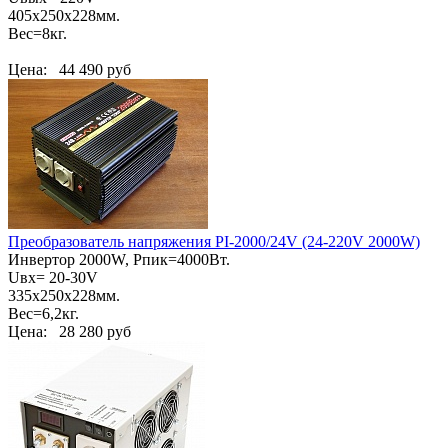
405х250х228мм.
Вес=8кг.
Цена:
44 490 руб
Преобразователь напряжения PI-2000/24V (24-220V 2000W)
Инвертор 2000W, Pпик=4000Вт.
Uвх= 20-30V
335x250x228мм.
Вес=6,2кг.
Цена:
28 280 руб