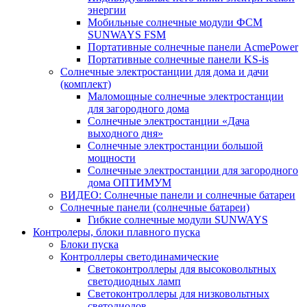
энергии
Мобильные солнечные модули ФСМ
SUNWAYS FSM
Портативные солнечные панели AcmePower
Портативные солнечные панели KS-is
Солнечные электростанции для дома и дачи
(комплект)
Маломощные солнечные электростанции
для загородного дома
Солнечные электростанции «Дача
выходного дня»
Солнечные электростанции большой
мощности
Солнечные электростанции для загородного
дома ОПТИМУМ
ВИДЕО: Солнечные панели и солнечные батареи
Солнечные панели (солнечные батареи)
Гибкие солнечные модули SUNWAYS
Контролеры, блоки плавного пуска
Блоки пуска
Контроллеры светодинамические
Светоконтроллеры для высоковольтных
светодиодных ламп
Светоконтроллеры для низковольтных
светодиодов