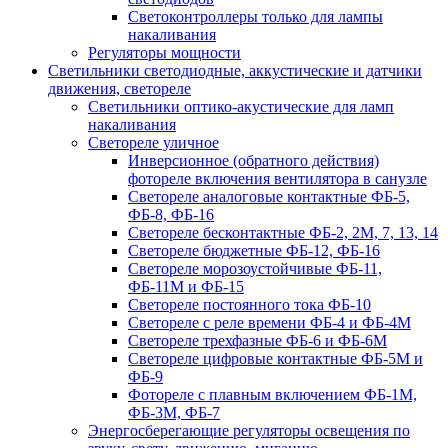
Светоконтроллеры только для лампы
накаливания
Регуляторы мощности
Светильники светодиодные, аккустические и датчики
движения, светореле
Светильники оптико-акустические для ламп
накаливания
Светореле уличное
Инверсионное (обратного действия)
фотореле включения вентилятора в санузле
Светореле аналоговые контактные ФБ-5,
ФБ-8, ФБ-16
Светореле бесконтактные ФБ-2, 2М, 7, 13, 14
Светореле бюджетные ФБ-12, ФБ-16
Светореле морозоустойчивые ФБ-11,
ФБ-11М и ФБ-15
Светореле постоянного тока ФБ-10
Светореле с реле времени ФБ-4 и ФБ-4М
Светореле трехфазные ФБ-6 и ФБ-6М
Светореле цифровые контактные ФБ-5М и
ФБ-9
Фотореле с плавным включением ФБ-1М,
ФБ-3М, ФБ-7
Энергосберегающие регуляторы освещения по