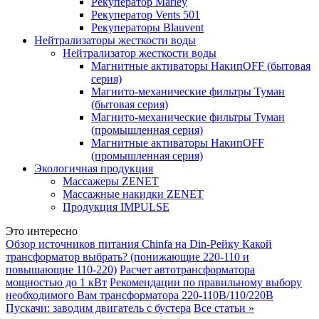
Рекуператор Marley
Рекуператор Vents 501
Рекуператоры Blauvent
Нейтрализаторы жесткости воды
Нейтрализатор жесткости воды
Магнитные активаторы НакипOFF (бытовая
серия)
Магнито-механические фильтры Туман
(бытовая серия)
Магнито-механические фильтры Туман
(промышленная серия)
Магнитные активаторы НакипOFF
(промышленная серия)
Экологичная продукция
Массажеры ZENET
Массажные накидки ZENET
Продукция IMPULSE
Это интересно
Обзор источников питания Chinfa на Din-Рейку
Какой
трансформатор выбрать? (понижающие 220-110 и
повышающие 110-220)
Расчет автотрансформатора
мощностью до 1 кВт
Рекомендации по правильному выбору
необходимого Вам трансформатора 220-110В/110/220В
Пускачи: заводим двигатель с бустера
Все статьи »