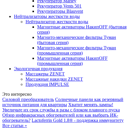
Рекуператор Marley
Рекуператор Vents 501
Рекуператоры Blauvent
Нейтрализаторы жесткости воды
Нейтрализатор жесткости воды
Магнитные активаторы НакипOFF (бытовая
серия)
Магнито-механические фильтры Туман
(бытовая серия)
Магнито-механические фильтры Туман
(промышленная серия)
Магнитные активаторы НакипOFF
(промышленная серия)
Экологичная продукция
Массажеры ZENET
Массажные накидки ZENET
Продукция IMPULSE
Это интересно
Силовой преобразователь
Солнечные панели как резервный
источник питания для квартиры
Хватит менять лампы!
Увеличьте их срок службы в разы с блоком плавного пуска
Обзор инфракрасных обогревателей или как выбрать ИК-
обогреватель?
Lactoferrin Gold 1.8® - поддержка иммунитету
Все статьи »