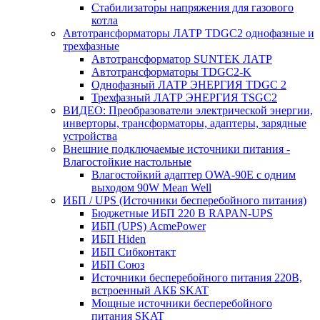
Стабилизаторы напряжения для газового
котла
Автотрансформаторы ЛАТР TDGC2 однофазные и
трехфазные
Автотрансформатор SUNTEK ЛАТР
Автотрансформаторы TDGC2-K
Однофазный ЛАТР ЭНЕРГИЯ TDGC 2
Трехфазный ЛАТР ЭНЕРГИЯ TSGC2
ВИДЕО: Преобразователи электрической энергии,
инверторы, трансформаторы, адаптеры, зарядные
устройства
Внешние подключаемые источники питания -
Влагостойкие настольные
Влагостойкий адаптер OWA-90E с одним
выходом 90W Mean Well
ИБП / UPS (Источники бесперебойного питания)
Бюджетные ИБП 220 В RAPAN-UPS
ИБП (UPS) AcmePower
ИБП Hiden
ИБП Сибконтакт
ИБП Союз
Источники бесперебойного питания 220В,
встроенный АКБ SKAT
Мощные источники бесперебойного
питания SKAT