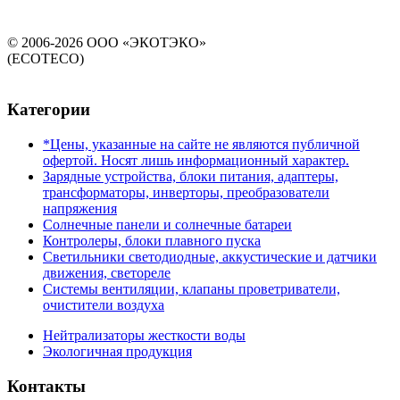
© 2006-2026 ООО «ЭКОТЭКО»
(ECOTECO)
Категории
*Цены, указанные на сайте не являются публичной
офертой. Носят лишь информационный характер.
Зарядные устройства, блоки питания, адаптеры,
трансформаторы, инверторы, преобразователи
напряжения
Солнечные панели и солнечные батареи
Контролеры, блоки плавного пуска
Светильники светодиодные, аккустические и датчики
движения, светореле
Системы вентиляции, клапаны проветриватели,
очистители воздуха
Нейтрализаторы жесткости воды
Экологичная продукция
Контакты