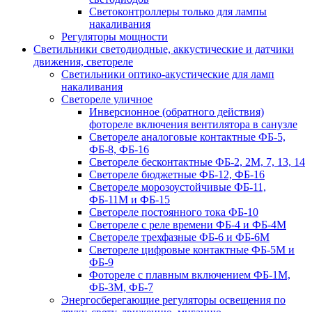
Светоконтроллеры только для лампы
накаливания
Регуляторы мощности
Светильники светодиодные, аккустические и датчики
движения, светореле
Светильники оптико-акустические для ламп
накаливания
Светореле уличное
Инверсионное (обратного действия)
фотореле включения вентилятора в санузле
Светореле аналоговые контактные ФБ-5,
ФБ-8, ФБ-16
Светореле бесконтактные ФБ-2, 2М, 7, 13, 14
Светореле бюджетные ФБ-12, ФБ-16
Светореле морозоустойчивые ФБ-11,
ФБ-11М и ФБ-15
Светореле постоянного тока ФБ-10
Светореле с реле времени ФБ-4 и ФБ-4М
Светореле трехфазные ФБ-6 и ФБ-6М
Светореле цифровые контактные ФБ-5М и
ФБ-9
Фотореле с плавным включением ФБ-1М,
ФБ-3М, ФБ-7
Энергосберегающие регуляторы освещения по