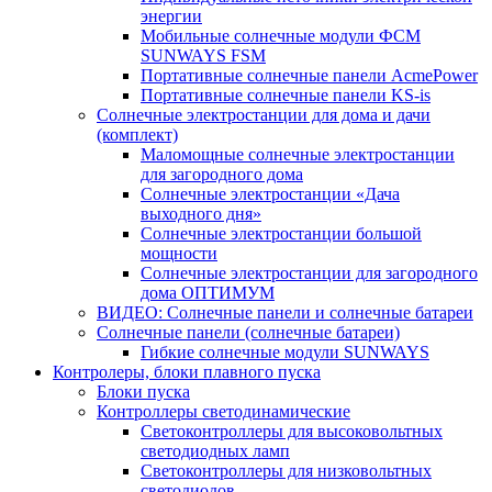
энергии
Мобильные солнечные модули ФСМ
SUNWAYS FSM
Портативные солнечные панели AcmePower
Портативные солнечные панели KS-is
Солнечные электростанции для дома и дачи
(комплект)
Маломощные солнечные электростанции
для загородного дома
Солнечные электростанции «Дача
выходного дня»
Солнечные электростанции большой
мощности
Солнечные электростанции для загородного
дома ОПТИМУМ
ВИДЕО: Солнечные панели и солнечные батареи
Солнечные панели (солнечные батареи)
Гибкие солнечные модули SUNWAYS
Контролеры, блоки плавного пуска
Блоки пуска
Контроллеры светодинамические
Светоконтроллеры для высоковольтных
светодиодных ламп
Светоконтроллеры для низковольтных
светодиодов