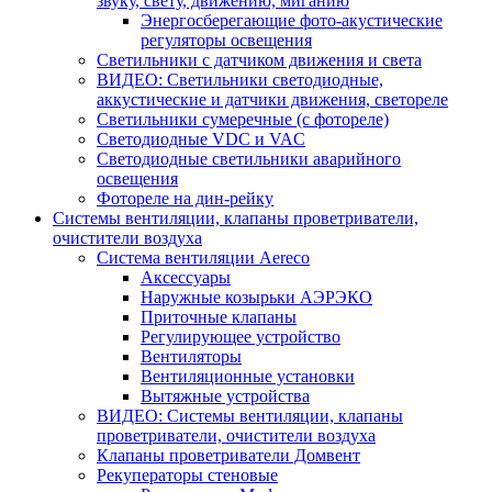
звуку, свету, движению, миганию
Энергосберегающие фото-акустические
регуляторы освещения
Светильники с датчиком движения и света
ВИДЕО: Светильники светодиодные,
аккустические и датчики движения, светореле
Светильники сумеречные (с фотореле)
Светодиодные VDC и VAC
Светодиодные светильники аварийного
освещения
Фотореле на дин-рейку
Системы вентиляции, клапаны проветриватели,
очистители воздуха
Система вентиляции Aereco
Аксессуары
Наружные козырьки АЭРЭКО
Приточные клапаны
Регулирующее устройство
Вентиляторы
Вентиляционные установки
Вытяжные устройства
ВИДЕО: Системы вентиляции, клапаны
проветриватели, очистители воздуха
Клапаны проветриватели Домвент
Рекуператоры стеновые