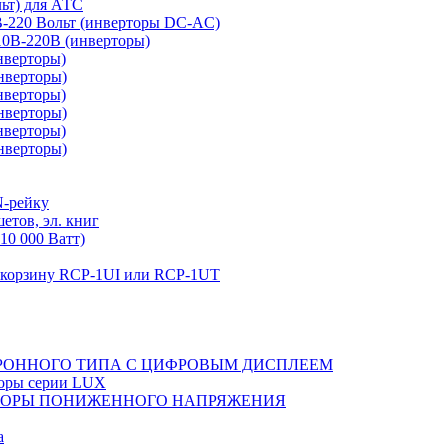
льт) для АТС
0В-220 Вольт (инверторы DC-AC)
110В-220В (инверторы)
нверторы)
нверторы)
нверторы)
нверторы)
нверторы)
нверторы)
N-рейку
етов, эл. книг
10 000 Ватт)
в корзину RCP-1UI или RCP-1UT
РОННОГО ТИПА С ЦИФРОВЫМ ДИСПЛЕЕМ
торы серии LUX
ТОРЫ ПОНИЖЕННОГО НАПРЯЖЕНИЯ
а