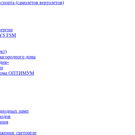
спорта (самолетов вертолетов)
нергии
YS FSM
кт)
загородного дома
дня»
ти
о дома ОПТИМУМ
одиодных ламп
иодов
ания
ижения, светореле