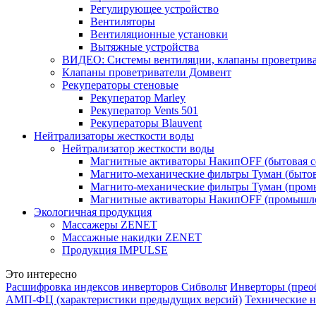
Регулирующее устройство
Вентиляторы
Вентиляционные установки
Вытяжные устройства
ВИДЕО: Системы вентиляции, клапаны проветриват
Клапаны проветриватели Домвент
Рекуператоры стеновые
Рекуператор Marley
Рекуператор Vents 501
Рекуператоры Blauvent
Нейтрализаторы жесткости воды
Нейтрализатор жесткости воды
Магнитные активаторы НакипOFF (бытовая с
Магнито-механические фильтры Туман (бытов
Магнито-механические фильтры Туман (пром
Магнитные активаторы НакипOFF (промышле
Экологичная продукция
Массажеры ZENET
Массажные накидки ZENET
Продукция IMPULSE
Это интересно
Расшифровка индексов инверторов Сибвольт
Инверторы (преоб
АМП-ФЦ (характеристики предыдущих версий)
Технические 