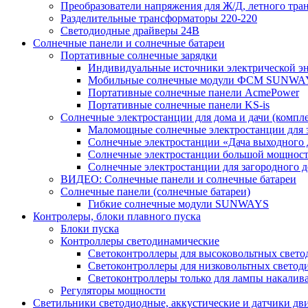
Преобразователи напряжения для Ж/Д, летного тран
Разделительные трансформаторы 220-220
Светодиодные драйверы 24В
Солнечные панели и солнечные батареи
Портативные солнечные зарядки
Индивидуальные источники электрической э
Мобильные солнечные модули ФСМ SUNWA
Портативные солнечные панели AcmePower
Портативные солнечные панели KS-is
Солнечные электростанции для дома и дачи (компле
Маломощные солнечные электростанции для 
Солнечные электростанции «Дача выходного 
Солнечные электростанции большой мощнос
Солнечные электростанции для загородног
ВИДЕО: Солнечные панели и солнечные батареи
Солнечные панели (солнечные батареи)
Гибкие солнечные модули SUNWAYS
Контролеры, блоки плавного пуска
Блоки пуска
Контроллеры светодинамические
Светоконтроллеры для высоковольтных свет
Светоконтроллеры для низковольтных светод
Светоконтроллеры только для лампы накалив
Регуляторы мощности
Светильники светодиодные, аккустические и датчики дв