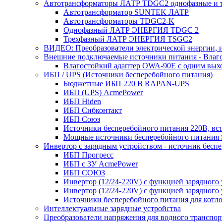
Автотрансформаторы ЛАТР TDGC2 однофазные и 
Автотрансформатор SUNTEK ЛАТР
Автотрансформаторы TDGC2-K
Однофазный ЛАТР ЭНЕРГИЯ TDGC 2
Трехфазный ЛАТР ЭНЕРГИЯ TSGC2
ВИДЕО: Преобразователи электрической энергии, и
Внешние подключаемые источники питания - Влаг
Влагостойкий адаптер OWA-90E с одним вых
ИБП / UPS (Источники бесперебойного питания)
Бюджетные ИБП 220 В RAPAN-UPS
ИБП (UPS) AcmePower
ИБП Hiden
ИБП Сибконтакт
ИБП Союз
Источники бесперебойного питания 220В, в
Мощные источники бесперебойного питания
Инвертор с зарядным устройством - источник бесп
ИБП Прогресс
ИБП с ЗУ AcmePower
ИБП СОЮЗ
Инвертор (12/24-220V) с функцией зарядного
Инвертор (12/24-220V) с функцией зарядного 
Источники бесперебойного питания для котло
Интеллектуальные зарядные устройства
Преобразователи напряжения для водного транспор