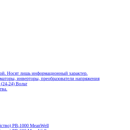
той. Носят лишь информационный характер.
рматоры, инверторы, преобразователи напряжения
(24-24) Вольт
тва.
йство) PB-1000 MeanWell