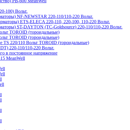
йство) PB-600 MeanWell
0-100) Вольт.
маторы) NF-NEWSTAR 220-110/110-220 Вольт.
рматоры) ETS-ELECA 220-110, 220-100, 110-220 Вольт.
аторы) ST-DAYTON (TC-Goldsource) 220-110/110-220 Вольт.
ольт TOROID (тороидальные)
ольт TOROID (тороидальные)
 TS 220/110 Вольт TOROID (тороидальные)
DT) 220-110/110-220 Вольт.
го в постоянное напряжение
-15 MeanWell
ell
ell
l
ll
l
l
l
l