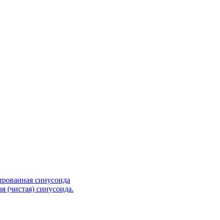
ированная синусоида
я (чистая) синусоида.