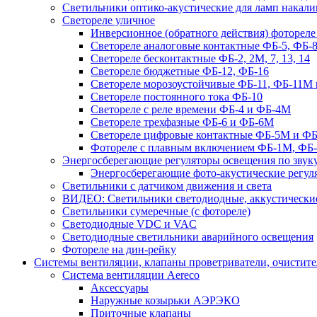
Светильники оптико-акустические для ламп накали
Светореле уличное
Инверсионное (обратного действия) фотореле
Светореле аналоговые контактные ФБ-5, ФБ-8
Светореле бесконтактные ФБ-2, 2М, 7, 13, 14
Светореле бюджетные ФБ-12, ФБ-16
Светореле морозоустойчивые ФБ-11, ФБ-11М 
Светореле постоянного тока ФБ-10
Светореле с реле времени ФБ-4 и ФБ-4М
Светореле трехфазные ФБ-6 и ФБ-6М
Светореле цифровые контактные ФБ-5М и ФБ
Фотореле с плавным включением ФБ-1М, ФБ
Энергосберегающие регуляторы освещения по звуку
Энергосберегающие фото-акустические регул
Светильники с датчиком движения и света
ВИДЕО: Светильники светодиодные, аккустические
Светильники сумеречные (с фотореле)
Светодиодные VDC и VAC
Светодиодные светильники аварийного освещения
Фотореле на дин-рейку
Системы вентиляции, клапаны проветриватели, очистите
Система вентиляции Aereco
Аксессуары
Наружные козырьки АЭРЭКО
Приточные клапаны