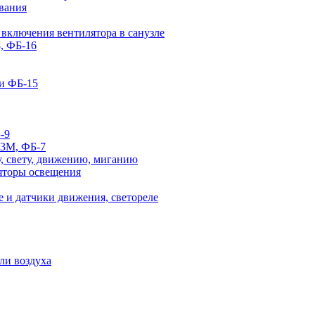
вания
 включения вентилятора в санузле
, ФБ-16
и ФБ-15
-9
-3М, ФБ-7
, свету, движению, миганию
яторы освещения
 и датчики движения, светореле
ли воздуха