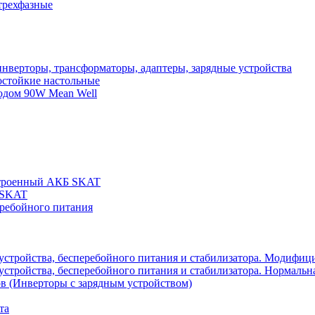
трехфазные
нверторы, трансформаторы, адаптеры, зарядные устройства
остойкие настольные
одом 90W Mean Well
строенный АКБ SKAT
 SKAT
еребойного питания
 устройства, бесперебойного питания и стабилизатора. Модифиц
устройства, бесперебойного питания и стабилизатора. Нормальна
в (Инверторы с зарядным устройством)
та