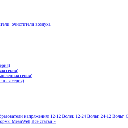
ели, очистители воздуха
ерия)
ая серия)
ышленная серия)
нная серия)
разователи напряжения) 12-12 Вольт, 12-24 Вольт, 24-12 Вольт.
С
нормы MeanWell
Все статьи »