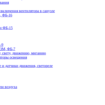
вания
 включения вентилятора в санузле
, ФБ-16
и ФБ-15
-9
-3М, ФБ-7
, свету, движению, миганию
яторы освещения
 и датчики движения, светореле
ли воздуха