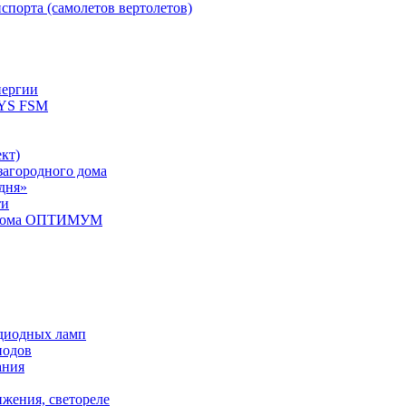
спорта (самолетов вертолетов)
нергии
YS FSM
кт)
загородного дома
дня»
ти
о дома ОПТИМУМ
одиодных ламп
иодов
ания
ижения, светореле