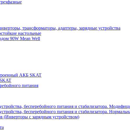
трехфазные
нверторы, трансформаторы, адаптеры, зарядные устройства
остойкие настольные
одом 90W Mean Well
строенный АКБ SKAT
 SKAT
еребойного питания
 устройства, бесперебойного питания и стабилизатора. Модифиц
устройства, бесперебойного питания и стабилизатора. Нормальна
в (Инверторы с зарядным устройством)
та