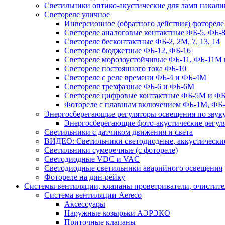
Светильники оптико-акустические для ламп накали
Светореле уличное
Инверсионное (обратного действия) фотореле
Светореле аналоговые контактные ФБ-5, ФБ-8
Светореле бесконтактные ФБ-2, 2М, 7, 13, 14
Светореле бюджетные ФБ-12, ФБ-16
Светореле морозоустойчивые ФБ-11, ФБ-11М 
Светореле постоянного тока ФБ-10
Светореле с реле времени ФБ-4 и ФБ-4М
Светореле трехфазные ФБ-6 и ФБ-6М
Светореле цифровые контактные ФБ-5М и ФБ
Фотореле с плавным включением ФБ-1М, ФБ
Энергосберегающие регуляторы освещения по звуку
Энергосберегающие фото-акустические регул
Светильники с датчиком движения и света
ВИДЕО: Светильники светодиодные, аккустические
Светильники сумеречные (с фотореле)
Светодиодные VDC и VAC
Светодиодные светильники аварийного освещения
Фотореле на дин-рейку
Системы вентиляции, клапаны проветриватели, очистите
Система вентиляции Aereco
Аксессуары
Наружные козырьки АЭРЭКО
Приточные клапаны