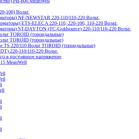
йство) PB-600 MeanWell
0-100) Вольт.
маторы) NF-NEWSTAR 220-110/110-220 Вольт.
рматоры) ETS-ELECA 220-110, 220-100, 110-220 Вольт.
аторы) ST-DAYTON (TC-Goldsource) 220-110/110-220 Вольт.
ольт TOROID (тороидальные)
ольт TOROID (тороидальные)
 TS 220/110 Вольт TOROID (тороидальные)
DT) 220-110/110-220 Вольт.
го в постоянное напряжение
-15 MeanWell
ell
ell
l
ll
l
l
l
l