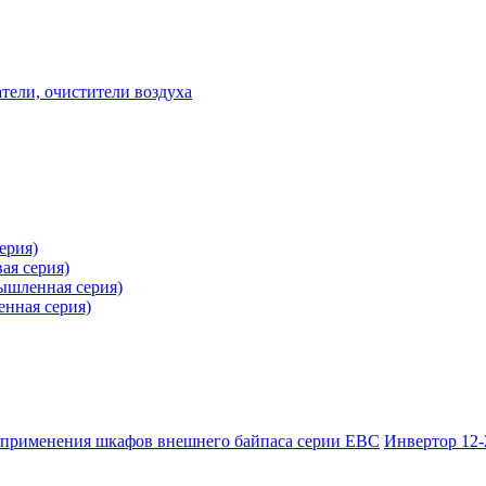
ели, очистители воздуха
ерия)
ая серия)
ышленная серия)
нная серия)
применения шкафов внешнего байпаса серии EBC
Инвертор 12-