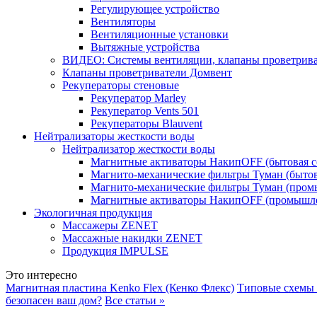
Регулирующее устройство
Вентиляторы
Вентиляционные установки
Вытяжные устройства
ВИДЕО: Системы вентиляции, клапаны проветриват
Клапаны проветриватели Домвент
Рекуператоры стеновые
Рекуператор Marley
Рекуператор Vents 501
Рекуператоры Blauvent
Нейтрализаторы жесткости воды
Нейтрализатор жесткости воды
Магнитные активаторы НакипOFF (бытовая с
Магнито-механические фильтры Туман (бытов
Магнито-механические фильтры Туман (пром
Магнитные активаторы НакипOFF (промышле
Экологичная продукция
Массажеры ZENET
Массажные накидки ZENET
Продукция IMPULSE
Это интересно
Магнитная пластина Kenko Flex (Кенко Флекс)
Типовые схемы 
безопасен ваш дом?
Все статьи »