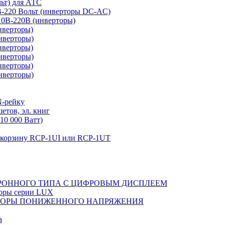
льт) для АТС
0В-220 Вольт (инверторы DC-AC)
110В-220В (инверторы)
нверторы)
нверторы)
нверторы)
нверторы)
нверторы)
нверторы)
N-рейку
етов, эл. книг
10 000 Ватт)
в корзину RCP-1UI или RCP-1UT
РОННОГО ТИПА С ЦИФРОВЫМ ДИСПЛЕЕМ
торы серии LUX
ТОРЫ ПОНИЖЕННОГО НАПРЯЖЕНИЯ
а