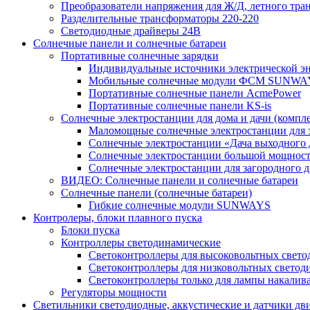
Преобразователи напряжения для Ж/Д, летного тран
Разделительные трансформаторы 220-220
Светодиодные драйверы 24В
Солнечные панели и солнечные батареи
Портативные солнечные зарядки
Индивидуальные источники электрической э
Мобильные солнечные модули ФСМ SUNWA
Портативные солнечные панели AcmePower
Портативные солнечные панели KS-is
Солнечные электростанции для дома и дачи (компле
Маломощные солнечные электростанции для 
Солнечные электростанции «Дача выходного 
Солнечные электростанции большой мощнос
Солнечные электростанции для загородног
ВИДЕО: Солнечные панели и солнечные батареи
Солнечные панели (солнечные батареи)
Гибкие солнечные модули SUNWAYS
Контролеры, блоки плавного пуска
Блоки пуска
Контроллеры светодинамические
Светоконтроллеры для высоковольтных свет
Светоконтроллеры для низковольтных светод
Светоконтроллеры только для лампы накалив
Регуляторы мощности
Светильники светодиодные, аккустические и датчики дв