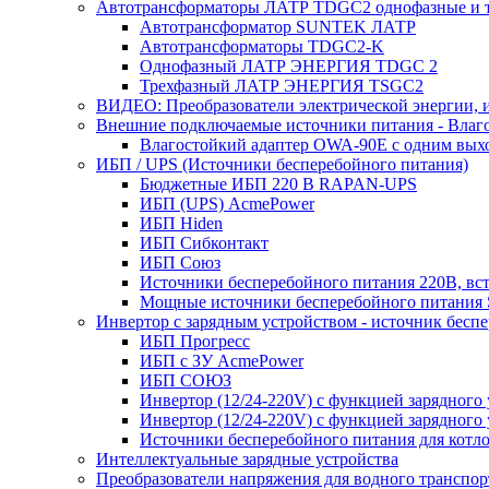
Автотрансформаторы ЛАТР TDGC2 однофазные и 
Автотрансформатор SUNTEK ЛАТР
Автотрансформаторы TDGC2-K
Однофазный ЛАТР ЭНЕРГИЯ TDGC 2
Трехфазный ЛАТР ЭНЕРГИЯ TSGC2
ВИДЕО: Преобразователи электрической энергии, и
Внешние подключаемые источники питания - Влаг
Влагостойкий адаптер OWA-90E с одним вых
ИБП / UPS (Источники бесперебойного питания)
Бюджетные ИБП 220 В RAPAN-UPS
ИБП (UPS) AcmePower
ИБП Hiden
ИБП Сибконтакт
ИБП Союз
Источники бесперебойного питания 220В, в
Мощные источники бесперебойного питания
Инвертор с зарядным устройством - источник бесп
ИБП Прогресс
ИБП с ЗУ AcmePower
ИБП СОЮЗ
Инвертор (12/24-220V) с функцией зарядного
Инвертор (12/24-220V) с функцией зарядного 
Источники бесперебойного питания для котло
Интеллектуальные зарядные устройства
Преобразователи напряжения для водного транспор