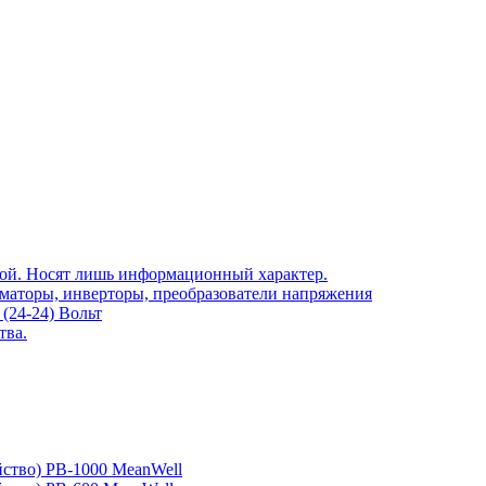
той. Носят лишь информационный характер.
рматоры, инверторы, преобразователи напряжения
(24-24) Вольт
тва.
йство) PB-1000 MeanWell