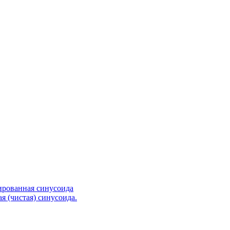
ированная синусоида
я (чистая) синусоида.