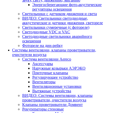
звуку, свету, движению, миганию
Энергосберегающие фото-акустические
регуляторы освещения
Светильники с датчиком движения и света
ВИДЕО: Светильники светодиодные,
аккустические и датчики движения, светореле
Светильники сумеречные (с фотореле)
Светодиодные VDC и VAC
Светодиодные светильники аварийного
освещения
Фотореле на дин-рейку
Системы вентиляции, клапаны проветриватели,
очистители воздуха
Система вентиляции Aereco
Аксессуары
Наружные козырьки АЭРЭКО
Приточные клапаны
Регулирующее устройство
Вентиляторы
Вентиляционные установки
Вытяжные устройства
ВИДЕО: Системы вентиляции, клапаны
проветриватели, очистители воздуха
Клапаны проветриватели Домвент
Рекуператоры стеновые