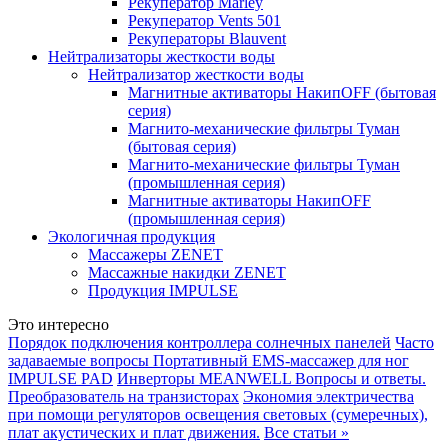
Рекуператор Marley
Рекуператор Vents 501
Рекуператоры Blauvent
Нейтрализаторы жесткости воды
Нейтрализатор жесткости воды
Магнитные активаторы НакипOFF (бытовая
серия)
Магнито-механические фильтры Туман
(бытовая серия)
Магнито-механические фильтры Туман
(промышленная серия)
Магнитные активаторы НакипOFF
(промышленная серия)
Экологичная продукция
Массажеры ZENET
Массажные накидки ZENET
Продукция IMPULSE
Это интересно
Порядок подключения контроллера солнечных панелей
Часто
задаваемые вопросы Портативный ЕМS-массажер для ног
IMPULSE PAD
Инверторы MEANWELL Вопросы и ответы.
Преобразователь на транзисторах
Экономия электричества
при помощи регуляторов освещения световых (сумеречных),
плат акустических и плат движения.
Все статьи »