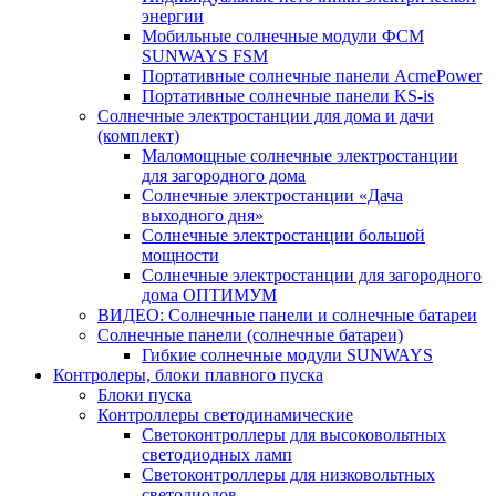
энергии
Мобильные солнечные модули ФСМ
SUNWAYS FSM
Портативные солнечные панели AcmePower
Портативные солнечные панели KS-is
Солнечные электростанции для дома и дачи
(комплект)
Маломощные солнечные электростанции
для загородного дома
Солнечные электростанции «Дача
выходного дня»
Солнечные электростанции большой
мощности
Солнечные электростанции для загородного
дома ОПТИМУМ
ВИДЕО: Солнечные панели и солнечные батареи
Солнечные панели (солнечные батареи)
Гибкие солнечные модули SUNWAYS
Контролеры, блоки плавного пуска
Блоки пуска
Контроллеры светодинамические
Светоконтроллеры для высоковольтных
светодиодных ламп
Светоконтроллеры для низковольтных
светодиодов