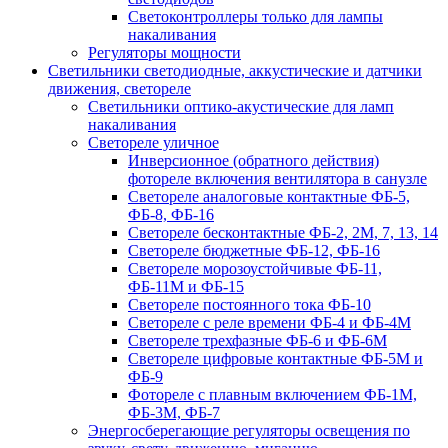
Светоконтроллеры только для лампы
накаливания
Регуляторы мощности
Светильники светодиодные, аккустические и датчики
движения, светореле
Светильники оптико-акустические для ламп
накаливания
Светореле уличное
Инверсионное (обратного действия)
фотореле включения вентилятора в санузле
Светореле аналоговые контактные ФБ-5,
ФБ-8, ФБ-16
Светореле бесконтактные ФБ-2, 2М, 7, 13, 14
Светореле бюджетные ФБ-12, ФБ-16
Светореле морозоустойчивые ФБ-11,
ФБ-11М и ФБ-15
Светореле постоянного тока ФБ-10
Светореле с реле времени ФБ-4 и ФБ-4М
Светореле трехфазные ФБ-6 и ФБ-6М
Светореле цифровые контактные ФБ-5М и
ФБ-9
Фотореле с плавным включением ФБ-1М,
ФБ-3М, ФБ-7
Энергосберегающие регуляторы освещения по