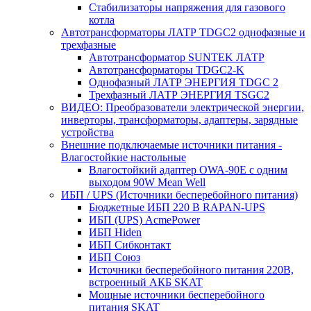
Стабилизаторы напряжения для газового
котла
Автотрансформаторы ЛАТР TDGC2 однофазные и
трехфазные
Автотрансформатор SUNTEK ЛАТР
Автотрансформаторы TDGC2-K
Однофазный ЛАТР ЭНЕРГИЯ TDGC 2
Трехфазный ЛАТР ЭНЕРГИЯ TSGC2
ВИДЕО: Преобразователи электрической энергии,
инверторы, трансформаторы, адаптеры, зарядные
устройства
Внешние подключаемые источники питания -
Влагостойкие настольные
Влагостойкий адаптер OWA-90E с одним
выходом 90W Mean Well
ИБП / UPS (Источники бесперебойного питания)
Бюджетные ИБП 220 В RAPAN-UPS
ИБП (UPS) AcmePower
ИБП Hiden
ИБП Сибконтакт
ИБП Союз
Источники бесперебойного питания 220В,
встроенный АКБ SKAT
Мощные источники бесперебойного
питания SKAT