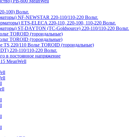
йство) PB-600 MeanWell
0-100) Вольт.
маторы) NF-NEWSTAR 220-110/110-220 Вольт.
рматоры) ETS-ELECA 220-110, 220-100, 110-220 Вольт.
аторы) ST-DAYTON (TC-Goldsource) 220-110/110-220 Вольт.
ольт TOROID (тороидальные)
ольт TOROID (тороидальные)
 TS 220/110 Вольт TOROID (тороидальные)
DT) 220-110/110-220 Вольт.
го в постоянное напряжение
-15 MeanWell
ell
ell
l
ll
l
l
l
l