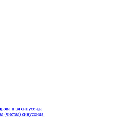
ированная синусоида
я (чистая) синусоида.