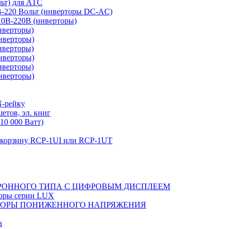
льт) для АТС
0В-220 Вольт (инверторы DC-AC)
110В-220В (инверторы)
нверторы)
нверторы)
нверторы)
нверторы)
нверторы)
нверторы)
N-рейку
етов, эл. книг
10 000 Ватт)
в корзину RCP-1UI или RCP-1UT
РОННОГО ТИПА С ЦИФРОВЫМ ДИСПЛЕЕМ
торы серии LUX
ТОРЫ ПОНИЖЕННОГО НАПРЯЖЕНИЯ
а