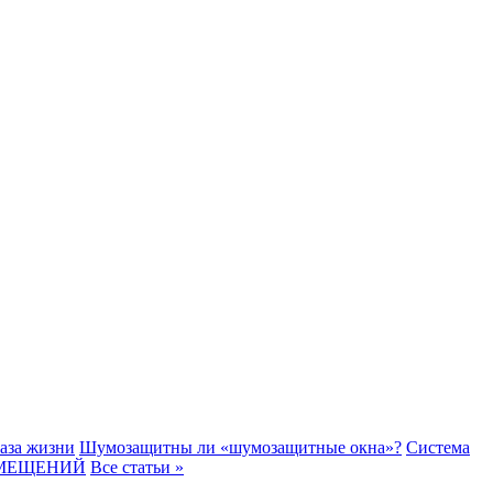
аза жизни
Шумозащитны ли «шумозащитные окна»?
Система
ПОМЕЩЕНИЙ
Все статьи »