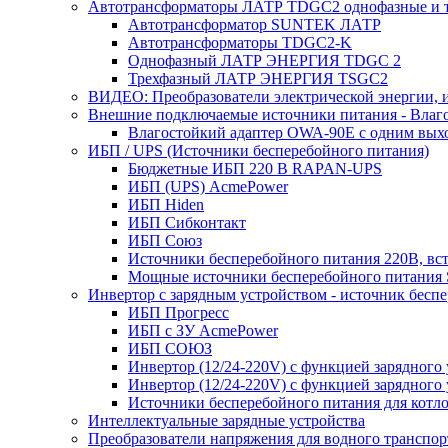
Автотрансформаторы ЛАТР TDGC2 однофазные и 
Автотрансформатор SUNTEK ЛАТР
Автотрансформаторы TDGC2-K
Однофазный ЛАТР ЭНЕРГИЯ TDGC 2
Трехфазный ЛАТР ЭНЕРГИЯ TSGC2
ВИДЕО: Преобразователи электрической энергии, и
Внешние подключаемые источники питания - Влаг
Влагостойкий адаптер OWA-90E с одним вых
ИБП / UPS (Источники бесперебойного питания)
Бюджетные ИБП 220 В RAPAN-UPS
ИБП (UPS) AcmePower
ИБП Hiden
ИБП Сибконтакт
ИБП Союз
Источники бесперебойного питания 220В, в
Мощные источники бесперебойного питания
Инвертор с зарядным устройством - источник бесп
ИБП Прогресс
ИБП с ЗУ AcmePower
ИБП СОЮЗ
Инвертор (12/24-220V) с функцией зарядного
Инвертор (12/24-220V) с функцией зарядного 
Источники бесперебойного питания для котло
Интеллектуальные зарядные устройства
Преобразователи напряжения для водного транспор