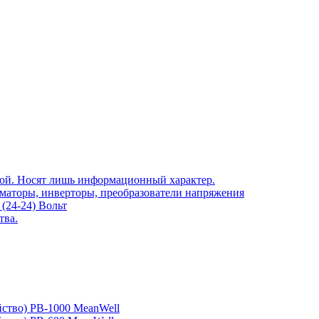
той. Носят лишь информационный характер.
рматоры, инверторы, преобразователи напряжения
(24-24) Вольт
тва.
йство) PB-1000 MeanWell