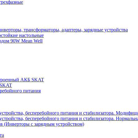
трехфазные
нверторы, трансформаторы, адаптеры, зарядные устройства
остойкие настольные
одом 90W Mean Well
строенный АКБ SKAT
 SKAT
еребойного питания
 устройства, бесперебойного питания и стабилизатора. Модифиц
устройства, бесперебойного питания и стабилизатора. Нормальна
в (Инверторы с зарядным устройством)
та