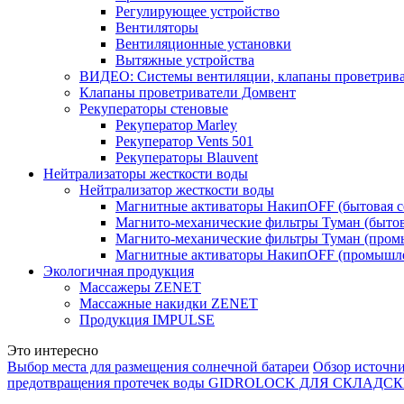
Регулирующее устройство
Вентиляторы
Вентиляционные установки
Вытяжные устройства
ВИДЕО: Системы вентиляции, клапаны проветриват
Клапаны проветриватели Домвент
Рекуператоры стеновые
Рекуператор Marley
Рекуператор Vents 501
Рекуператоры Blauvent
Нейтрализаторы жесткости воды
Нейтрализатор жесткости воды
Магнитные активаторы НакипOFF (бытовая с
Магнито-механические фильтры Туман (бытов
Магнито-механические фильтры Туман (пром
Магнитные активаторы НакипOFF (промышле
Экологичная продукция
Массажеры ZENET
Массажные накидки ZENET
Продукция IMPULSE
Это интересно
Выбор места для размещения солнечной батареи
Обзор источни
предотвращения протечек воды GIDROLOCK ДЛЯ СК