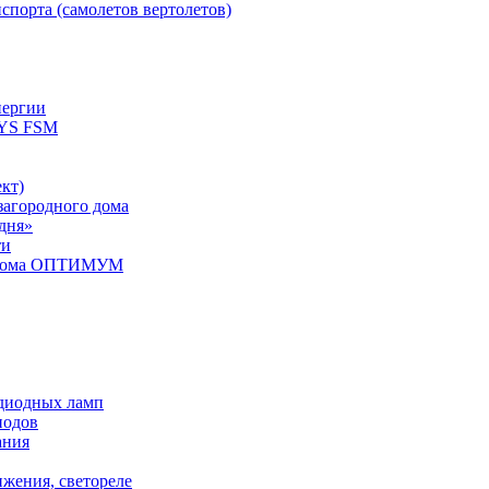
спорта (самолетов вертолетов)
нергии
YS FSM
кт)
загородного дома
дня»
ти
о дома ОПТИМУМ
одиодных ламп
иодов
ания
ижения, светореле