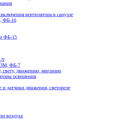
вания
 включения вентилятора в санузле
, ФБ-16
и ФБ-15
-9
-3М, ФБ-7
, свету, движению, миганию
яторы освещения
 и датчики движения, светореле
ли воздуха