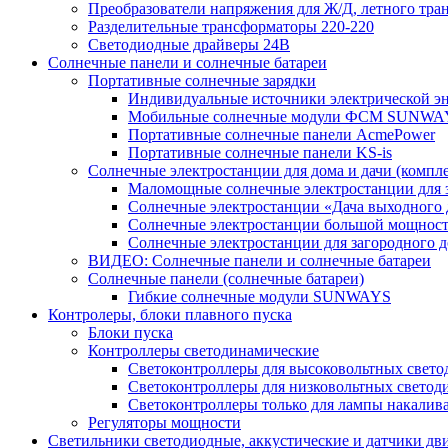
Преобразователи напряжения для Ж/Д, летного тран
Разделительные трансформаторы 220-220
Светодиодные драйверы 24В
Солнечные панели и солнечные батареи
Портативные солнечные зарядки
Индивидуальные источники электрической э
Мобильные солнечные модули ФСМ SUNWA
Портативные солнечные панели AcmePower
Портативные солнечные панели KS-is
Солнечные электростанции для дома и дачи (компле
Маломощные солнечные электростанции для 
Солнечные электростанции «Дача выходного 
Солнечные электростанции большой мощнос
Солнечные электростанции для загородног
ВИДЕО: Солнечные панели и солнечные батареи
Солнечные панели (солнечные батареи)
Гибкие солнечные модули SUNWAYS
Контролеры, блоки плавного пуска
Блоки пуска
Контроллеры светодинамические
Светоконтроллеры для высоковольтных свет
Светоконтроллеры для низковольтных светод
Светоконтроллеры только для лампы накалив
Регуляторы мощности
Светильники светодиодные, аккустические и датчики дв