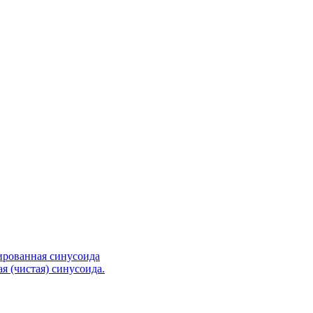
ированная синусоида
я (чистая) синусоида.