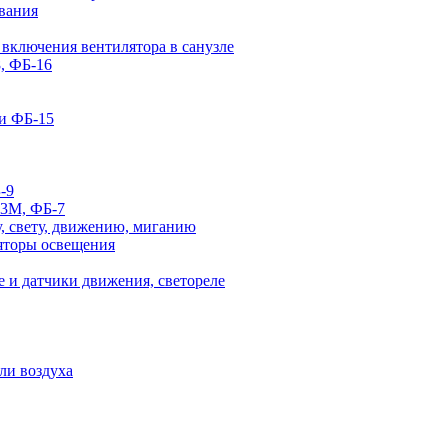
вания
 включения вентилятора в санузле
, ФБ-16
и ФБ-15
-9
-3М, ФБ-7
, свету, движению, миганию
яторы освещения
 и датчики движения, светореле
ли воздуха