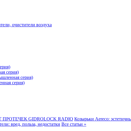
ели, очистители воздуха
ерия)
ая серия)
ышленная серия)
нная серия)
 ПРОТЕЧЕК GIDROLOCK RADIO
Козырьки Aereco: эстетичн
ли: вред, польза, недостатки
Все статьи »