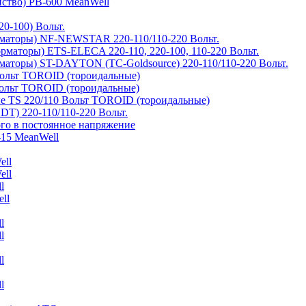
йство) PB-600 MeanWell
0-100) Вольт.
маторы) NF-NEWSTAR 220-110/110-220 Вольт.
рматоры) ETS-ELECA 220-110, 220-100, 110-220 Вольт.
аторы) ST-DAYTON (TC-Goldsource) 220-110/110-220 Вольт.
ольт TOROID (тороидальные)
ольт TOROID (тороидальные)
 TS 220/110 Вольт TOROID (тороидальные)
DT) 220-110/110-220 Вольт.
го в постоянное напряжение
-15 MeanWell
ell
ell
l
ll
l
l
l
l