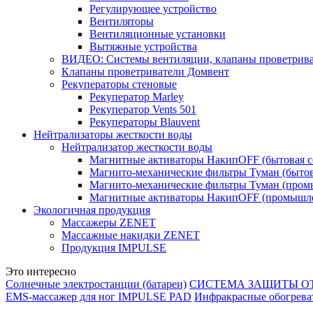
Регулирующее устройство
Вентиляторы
Вентиляционные установки
Вытяжные устройства
ВИДЕО: Системы вентиляции, клапаны проветриват
Клапаны проветриватели Домвент
Рекуператоры стеновые
Рекуператор Marley
Рекуператор Vents 501
Рекуператоры Blauvent
Нейтрализаторы жесткости воды
Нейтрализатор жесткости воды
Магнитные активаторы НакипOFF (бытовая с
Магнито-механические фильтры Туман (бытов
Магнито-механические фильтры Туман (пром
Магнитные активаторы НакипOFF (промышле
Экологичная продукция
Массажеры ZENET
Массажные накидки ZENET
Продукция IMPULSE
Это интересно
Солнечные электростанции (батареи)
СИСТЕМА ЗАЩИТЫ ОТ
ЕМS-массажер для ног IMPULSE PAD
Инфракрасные обогревате