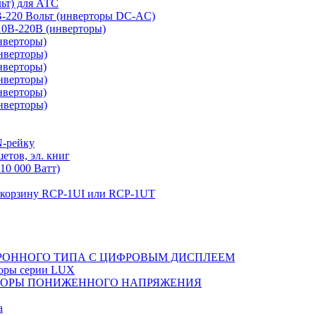
льт) для АТС
0В-220 Вольт (инверторы DC-AC)
110В-220В (инверторы)
нверторы)
нверторы)
нверторы)
нверторы)
нверторы)
нверторы)
N-рейку
етов, эл. книг
10 000 Ватт)
в корзину RCP-1UI или RCP-1UT
РОННОГО ТИПА С ЦИФРОВЫМ ДИСПЛЕЕМ
торы серии LUX
ТОРЫ ПОНИЖЕННОГО НАПРЯЖЕНИЯ
а