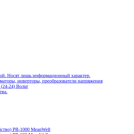
той. Носят лишь информационный характер.
рматоры, инверторы, преобразователи напряжения
(24-24) Вольт
тва.
йство) PB-1000 MeanWell