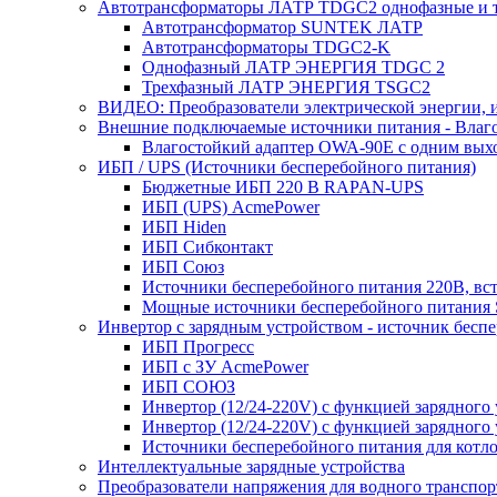
Автотрансформаторы ЛАТР TDGC2 однофазные и 
Автотрансформатор SUNTEK ЛАТР
Автотрансформаторы TDGC2-K
Однофазный ЛАТР ЭНЕРГИЯ TDGC 2
Трехфазный ЛАТР ЭНЕРГИЯ TSGC2
ВИДЕО: Преобразователи электрической энергии, и
Внешние подключаемые источники питания - Влаг
Влагостойкий адаптер OWA-90E с одним вых
ИБП / UPS (Источники бесперебойного питания)
Бюджетные ИБП 220 В RAPAN-UPS
ИБП (UPS) AcmePower
ИБП Hiden
ИБП Сибконтакт
ИБП Союз
Источники бесперебойного питания 220В, в
Мощные источники бесперебойного питания
Инвертор с зарядным устройством - источник бесп
ИБП Прогресс
ИБП с ЗУ AcmePower
ИБП СОЮЗ
Инвертор (12/24-220V) с функцией зарядного
Инвертор (12/24-220V) с функцией зарядного 
Источники бесперебойного питания для котло
Интеллектуальные зарядные устройства
Преобразователи напряжения для водного транспор