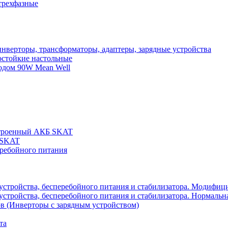
трехфазные
нверторы, трансформаторы, адаптеры, зарядные устройства
остойкие настольные
одом 90W Mean Well
строенный АКБ SKAT
 SKAT
еребойного питания
 устройства, бесперебойного питания и стабилизатора. Модифиц
устройства, бесперебойного питания и стабилизатора. Нормальна
в (Инверторы с зарядным устройством)
та