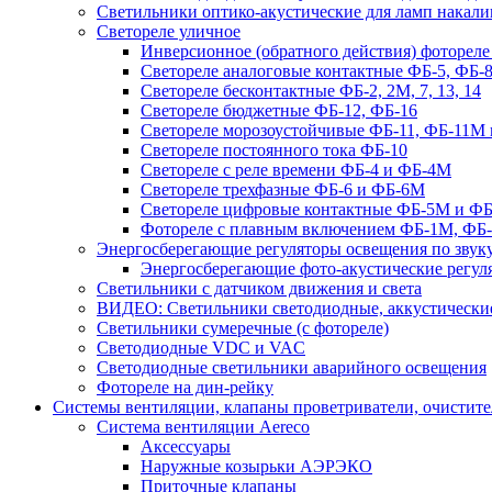
Светильники оптико-акустические для ламп накали
Светореле уличное
Инверсионное (обратного действия) фотореле
Светореле аналоговые контактные ФБ-5, ФБ-8
Светореле бесконтактные ФБ-2, 2М, 7, 13, 14
Светореле бюджетные ФБ-12, ФБ-16
Светореле морозоустойчивые ФБ-11, ФБ-11М 
Светореле постоянного тока ФБ-10
Светореле с реле времени ФБ-4 и ФБ-4М
Светореле трехфазные ФБ-6 и ФБ-6М
Светореле цифровые контактные ФБ-5М и ФБ
Фотореле с плавным включением ФБ-1М, ФБ
Энергосберегающие регуляторы освещения по звуку
Энергосберегающие фото-акустические регул
Светильники с датчиком движения и света
ВИДЕО: Светильники светодиодные, аккустические
Светильники сумеречные (с фотореле)
Светодиодные VDC и VAC
Светодиодные светильники аварийного освещения
Фотореле на дин-рейку
Системы вентиляции, клапаны проветриватели, очистите
Система вентиляции Aereco
Аксессуары
Наружные козырьки АЭРЭКО
Приточные клапаны