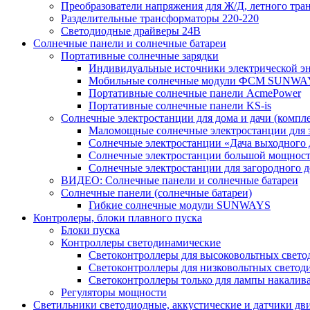
Преобразователи напряжения для Ж/Д, летного тран
Разделительные трансформаторы 220-220
Светодиодные драйверы 24В
Солнечные панели и солнечные батареи
Портативные солнечные зарядки
Индивидуальные источники электрической э
Мобильные солнечные модули ФСМ SUNWA
Портативные солнечные панели AcmePower
Портативные солнечные панели KS-is
Солнечные электростанции для дома и дачи (компле
Маломощные солнечные электростанции для 
Солнечные электростанции «Дача выходного 
Солнечные электростанции большой мощнос
Солнечные электростанции для загородног
ВИДЕО: Солнечные панели и солнечные батареи
Солнечные панели (солнечные батареи)
Гибкие солнечные модули SUNWAYS
Контролеры, блоки плавного пуска
Блоки пуска
Контроллеры светодинамические
Светоконтроллеры для высоковольтных свет
Светоконтроллеры для низковольтных светод
Светоконтроллеры только для лампы накалив
Регуляторы мощности
Светильники светодиодные, аккустические и датчики дв