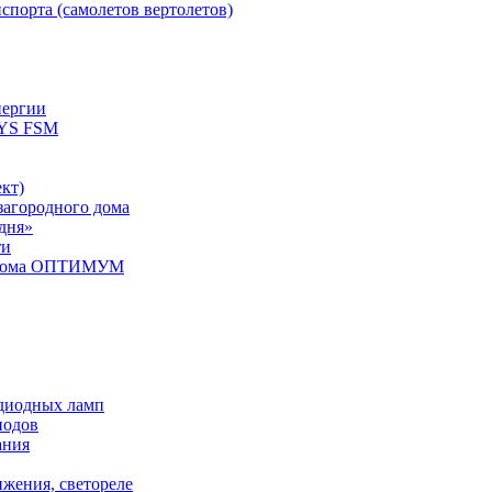
спорта (самолетов вертолетов)
нергии
YS FSM
кт)
загородного дома
дня»
ти
о дома ОПТИМУМ
одиодных ламп
иодов
ания
ижения, светореле