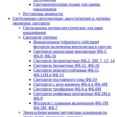
Светоконтроллеры только для лампы
накаливания
Регуляторы мощности
Светильники светодиодные, аккустические и датчики
движения, светореле
Светильники оптико-акустические для ламп
накаливания
Светореле уличное
Инверсионное (обратного действия)
фотореле включения вентилятора в санузле
Светореле аналоговые контактные ФБ-5,
ФБ-8, ФБ-16
Светореле бесконтактные ФБ-2, 2М, 7, 13, 14
Светореле бюджетные ФБ-12, ФБ-16
Светореле морозоустойчивые ФБ-11,
ФБ-11М и ФБ-15
Светореле постоянного тока ФБ-10
Светореле с реле времени ФБ-4 и ФБ-4М
Светореле трехфазные ФБ-6 и ФБ-6М
Светореле цифровые контактные ФБ-5М и
ФБ-9
Фотореле с плавным включением ФБ-1М,
ФБ-3М, ФБ-7
Энергосберегающие регуляторы освещения по