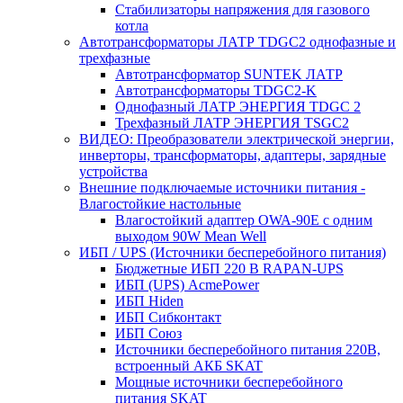
Стабилизаторы напряжения для газового
котла
Автотрансформаторы ЛАТР TDGC2 однофазные и
трехфазные
Автотрансформатор SUNTEK ЛАТР
Автотрансформаторы TDGC2-K
Однофазный ЛАТР ЭНЕРГИЯ TDGC 2
Трехфазный ЛАТР ЭНЕРГИЯ TSGC2
ВИДЕО: Преобразователи электрической энергии,
инверторы, трансформаторы, адаптеры, зарядные
устройства
Внешние подключаемые источники питания -
Влагостойкие настольные
Влагостойкий адаптер OWA-90E с одним
выходом 90W Mean Well
ИБП / UPS (Источники бесперебойного питания)
Бюджетные ИБП 220 В RAPAN-UPS
ИБП (UPS) AcmePower
ИБП Hiden
ИБП Сибконтакт
ИБП Союз
Источники бесперебойного питания 220В,
встроенный АКБ SKAT
Мощные источники бесперебойного
питания SKAT