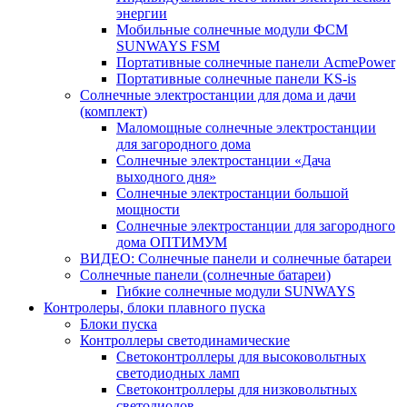
энергии
Мобильные солнечные модули ФСМ
SUNWAYS FSM
Портативные солнечные панели AcmePower
Портативные солнечные панели KS-is
Солнечные электростанции для дома и дачи
(комплект)
Маломощные солнечные электростанции
для загородного дома
Солнечные электростанции «Дача
выходного дня»
Солнечные электростанции большой
мощности
Солнечные электростанции для загородного
дома ОПТИМУМ
ВИДЕО: Солнечные панели и солнечные батареи
Солнечные панели (солнечные батареи)
Гибкие солнечные модули SUNWAYS
Контролеры, блоки плавного пуска
Блоки пуска
Контроллеры светодинамические
Светоконтроллеры для высоковольтных
светодиодных ламп
Светоконтроллеры для низковольтных
светодиодов