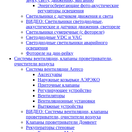
звуку, свету, движению, миганию
Энергосберегающие фото-акустические
регуляторы освещения
Светильники с датчиком движения и света
ВИДЕО: Светильники светодиодные,
аккустические и датчики движения, светореле
Светильники сумеречные (с фотореле)
Светодиодные VDC и VAC
Светодиодные светильники аварийного
освещения
Фотореле на дин-рейку
Системы вентиляции, клапаны проветриватели,
очистители воздуха
Система вентиляции Aereco
Аксессуары
Наружные козырьки АЭРЭКО
Приточные клапаны
Регулирующее устройство
Вентиляторы
Вентиляционные установки
Вытяжные устройства
ВИДЕО: Системы вентиляции, клапаны
проветриватели, очистители воздуха
Клапаны проветриватели Домвент
Рекуператоры стеновые