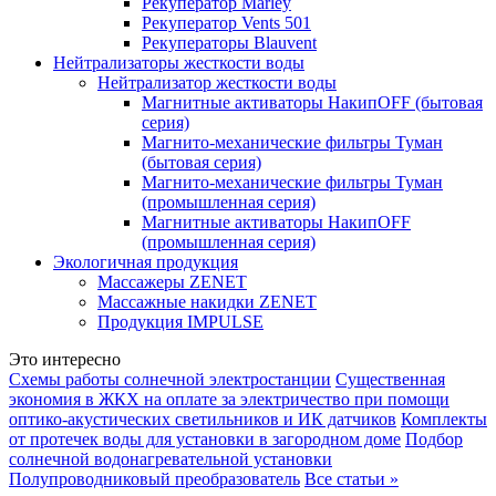
Рекуператор Marley
Рекуператор Vents 501
Рекуператоры Blauvent
Нейтрализаторы жесткости воды
Нейтрализатор жесткости воды
Магнитные активаторы НакипOFF (бытовая
серия)
Магнито-механические фильтры Туман
(бытовая серия)
Магнито-механические фильтры Туман
(промышленная серия)
Магнитные активаторы НакипOFF
(промышленная серия)
Экологичная продукция
Массажеры ZENET
Массажные накидки ZENET
Продукция IMPULSE
Это интересно
Схемы работы солнечной электростанции
Существенная
экономия в ЖКХ на оплате за электричество при помощи
оптико-акустических светильников и ИК датчиков
Комплекты
от протечек воды для установки в загородном доме
Подбор
солнечной водонагревательной установки
Полупроводниковый преобразователь
Все статьи »