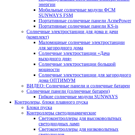
энергии
Мобильные солнечные модули ФСМ
SUNWAYS FSM
Портативные солнечные панели AcmePower
Портативные солнечные панели KS-is
Солнечные электростанции для дома и дачи
(комплект)
Маломощные солнечные электростанции
для загородного дома
Солнечные электростанции «Дача
выходного дня»
Солнечные электростанции большой
мощности
Солнечные электростанции для загородного
дома ОПТИМУМ
ВИДЕО: Солнечные панели и солнечные батареи
Солнечные панели (солнечные батареи)
Гибкие солнечные модули SUNWAYS
Контролеры, блоки плавного пуска
Блоки пуска
Контроллеры светодинамические
Светоконтроллеры для высоковольтных
светодиодных ламп
Светоконтроллеры для низковольтных
светодиодов