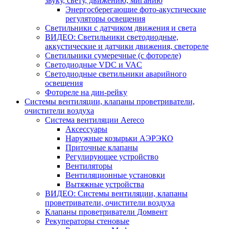
звуку, свету, движению, миганию
Энергосберегающие фото-акустические
регуляторы освещения
Светильники с датчиком движения и света
ВИДЕО: Светильники светодиодные,
аккустические и датчики движения, светореле
Светильники сумеречные (с фотореле)
Светодиодные VDC и VAC
Светодиодные светильники аварийного
освещения
Фотореле на дин-рейку
Системы вентиляции, клапаны проветриватели,
очистители воздуха
Система вентиляции Aereco
Аксессуары
Наружные козырьки АЭРЭКО
Приточные клапаны
Регулирующее устройство
Вентиляторы
Вентиляционные установки
Вытяжные устройства
ВИДЕО: Системы вентиляции, клапаны
проветриватели, очистители воздуха
Клапаны проветриватели Домвент
Рекуператоры стеновые