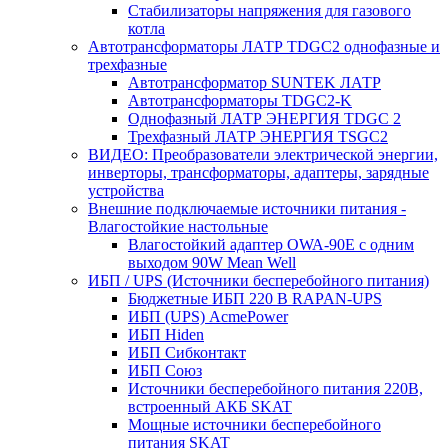
Стабилизаторы напряжения для газового
котла
Автотрансформаторы ЛАТР TDGC2 однофазные и
трехфазные
Автотрансформатор SUNTEK ЛАТР
Автотрансформаторы TDGC2-K
Однофазный ЛАТР ЭНЕРГИЯ TDGC 2
Трехфазный ЛАТР ЭНЕРГИЯ TSGC2
ВИДЕО: Преобразователи электрической энергии,
инверторы, трансформаторы, адаптеры, зарядные
устройства
Внешние подключаемые источники питания -
Влагостойкие настольные
Влагостойкий адаптер OWA-90E с одним
выходом 90W Mean Well
ИБП / UPS (Источники бесперебойного питания)
Бюджетные ИБП 220 В RAPAN-UPS
ИБП (UPS) AcmePower
ИБП Hiden
ИБП Сибконтакт
ИБП Союз
Источники бесперебойного питания 220В,
встроенный АКБ SKAT
Мощные источники бесперебойного
питания SKAT