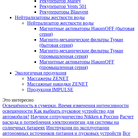
Рекуператор Marley
Рекуператор Vents 501
Рекуператоры Blauvent
Нейтрализаторы жесткости воды
Нейтрализатор жесткости воды
Магнитные активаторы НакипOFF (бытовая
серия)
Магнито-механические фильтры Туман
(бытовая серия)
Магнито-механические фильтры Туман
(промышленная серия)
Магнитные активаторы НакипOFF
(промышленная серия)
Экологичная продукция
Массажеры ZENET
Массажные накидки ZENET
Продукция IMPULSE
Это интересно
Освещённость в сумерки. Время изменения интенсивности
освещенности
Как выбрать пусковое устройство для
автомобиля?
Научное сотрудничество Nikken в России
Расчет
расхода и потребления электроэнергии для системы на
солнечных батареях
Инструкция по эксплуотации
автономных источников питания и пусковых устройств
Все