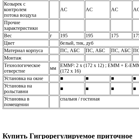
Козырек с
контролем
AC
AC
AC
A
потока воздуха
Прочие
характеристики
Вес
г
195
195
175
17
Цвет
белый, тик, дуб
Материал корпуса
ПС, АБС
ПС, АБС
ПС, АБС
ПС
Монтаж
Технологическое
EMM²: 2 x (172 x 12) ; EMM + E-EMM
мм
отверстие
(172 x 16)
Установка на окне
■
■
■
■
Установка на
■
■
■
■
рольставни
Установка в
спальня / гостиная
помещении
Купить Гигрорегулируемое приточное