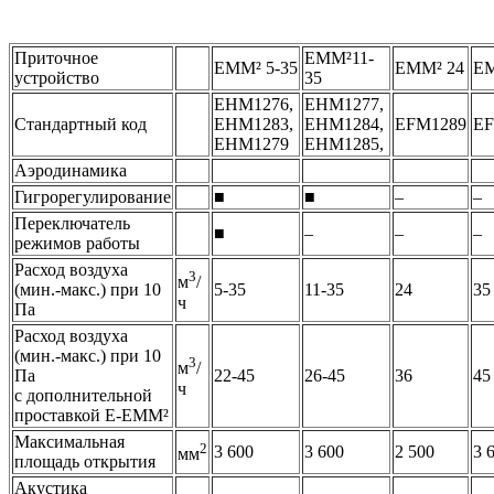
Приточное
EMM²11-
EMM² 5-35
EMM² 24
EM
устройство
35
EHM1276,
EHM1277,
Стандартный код
EHM1283,
EHM1284,
EFM1289
EF
EHM1279
EHM1285,
Аэродинамика
Гигрорегулирование
■
■
–
–
Переключатель
■
–
–
–
режимов работы
Расход воздуха
3
м
/
(мин.-макс.) при 10
5-35
11-35
24
35
ч
Па
Расход воздуха
(мин.-макс.) при 10
3
м
/
Па
22-45
26-45
36
45
ч
с дополнительной
проставкой E-EMM²
Максимальная
2
3 600
3 600
2 500
3 
мм
площадь открытия
Акустика