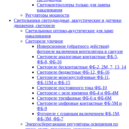
Светоконтроллеры только для лампы
накаливания
Регуляторы мощности
Светильники светодиодные, аккустические и датчики
движения, светореле
Светильники оптико-акустические для ламп
накаливания
Светореле уличное
Инверсионное (обратного действия)
фотореле включения вентилятора в санузле
Светореле аналоговые контактные ФБ-5,
ФБ-8, ФБ-16
Светореле бесконтактные ФБ-2, 2М, 7, 13, 14
Светореле бюджетные ФБ-12, ФБ-16
Светореле морозоустойчивые ФБ-11,
ФБ-11М и ФБ-15
Светореле постоянного тока ФБ-10
Светореле с реле времени ФБ-4 и ФБ-4М
Светореле трехфазные ФБ-6 и ФБ-6М
Светореле цифровые контактные ФБ-5М и
ФБ-9
Фотореле с плавным включением ФБ-1М,
ФБ-3М, ФБ-7
Энергосберегающие регуляторы освещения по