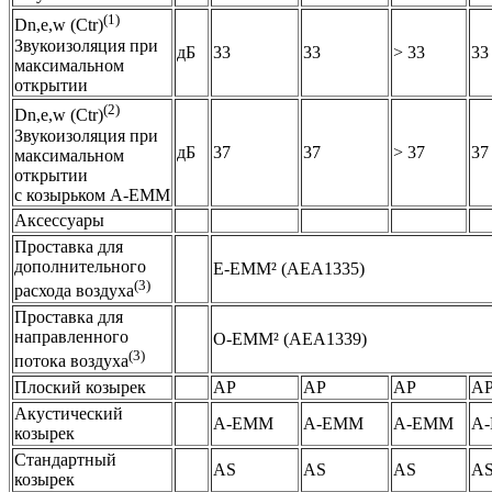
(1)
Dn,e,w (Ctr)
Звукоизоляция при
дБ
33
33
> 33
33
максимальном
открытии
(2)
Dn,e,w (Ctr)
Звукоизоляция при
дБ
37
37
> 37
37
максимальном
открытии
с козырьком A-EMM
Аксессуары
Проставка для
дополнительного
E-EMM² (AEA1335)
(3)
расхода воздуха
Проставка для
направленного
O-EMM² (AEA1339)
(3)
потока воздуха
Плоский козырек
AP
AP
AP
A
Акустический
A-EMM
A-EMM
A-EMM
A
козырек
Стандартный
AS
AS
AS
A
козырек