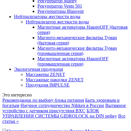
Рекуператор Marley
Рекуператор Vents 501
Рекуператоры Blauvent
Нейтрализаторы жесткости воды
Нейтрализатор жесткости воды
Магнитные активаторы НакипOFF (бытовая
серия)
Магнито-механические фильтры Туман
(бытовая серия)
Магнито-механические фильтры Туман
(промышленная серия)
Магнитные активаторы НакипOFF
(промышленная серия)
Экологичная продукция
Массажеры ZENET
Массажные накидки ZENET
Продукция IMPULSE
Это интересно
Рекомендации по выбору блока питания
Быть здоровым и
богатым
Научное сотрудничество Nikken в России
Вытяжное
устройство с датчиком присутствия BXC
БЛОК
УПРАВЛЕНИЯ СИСТЕМЫ GIDROLOCK на DIN рейку
Все
статьи »