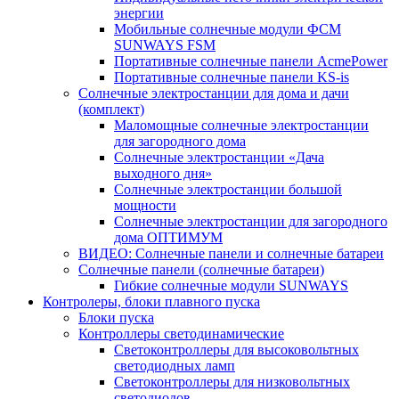
энергии
Мобильные солнечные модули ФСМ
SUNWAYS FSM
Портативные солнечные панели AcmePower
Портативные солнечные панели KS-is
Солнечные электростанции для дома и дачи
(комплект)
Маломощные солнечные электростанции
для загородного дома
Солнечные электростанции «Дача
выходного дня»
Солнечные электростанции большой
мощности
Солнечные электростанции для загородного
дома ОПТИМУМ
ВИДЕО: Солнечные панели и солнечные батареи
Солнечные панели (солнечные батареи)
Гибкие солнечные модули SUNWAYS
Контролеры, блоки плавного пуска
Блоки пуска
Контроллеры светодинамические
Светоконтроллеры для высоковольтных
светодиодных ламп
Светоконтроллеры для низковольтных
светодиодов