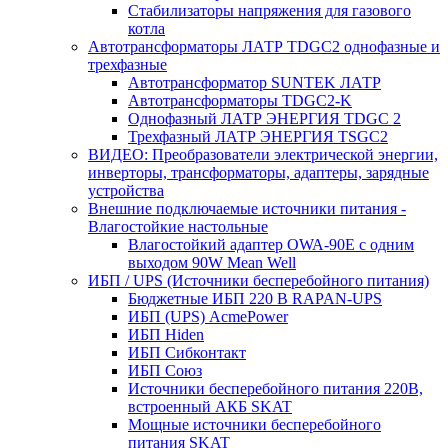
Стабилизаторы напряжения для газового
котла
Автотрансформаторы ЛАТР TDGC2 однофазные и
трехфазные
Автотрансформатор SUNTEK ЛАТР
Автотрансформаторы TDGC2-K
Однофазный ЛАТР ЭНЕРГИЯ TDGC 2
Трехфазный ЛАТР ЭНЕРГИЯ TSGC2
ВИДЕО: Преобразователи электрической энергии,
инверторы, трансформаторы, адаптеры, зарядные
устройства
Внешние подключаемые источники питания -
Влагостойкие настольные
Влагостойкий адаптер OWA-90E с одним
выходом 90W Mean Well
ИБП / UPS (Источники бесперебойного питания)
Бюджетные ИБП 220 В RAPAN-UPS
ИБП (UPS) AcmePower
ИБП Hiden
ИБП Сибконтакт
ИБП Союз
Источники бесперебойного питания 220В,
встроенный АКБ SKAT
Мощные источники бесперебойного
питания SKAT