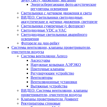
звуку, свету, движению, миганию
Энергосберегающие фото-акустические
регуляторы освещения
Светильники с датчиком движения и света
ВИДЕО: Светильники светодиодные,
аккустические и датчики движения, светореле
Светильники сумеречные (с фотореле)
Светодиодные VDC и VAC
Светодиодные светильники аварийного
освещения
Фотореле на дин-рейку
Системы вентиляции, клапаны проветриватели,
очистители воздуха
Система вентиляции Aereco
Аксессуары
Наружные козырьки АЭРЭКО
Приточные клапаны
Регулирующее устройство
Вентиляторы
Вентиляционные установки
Вытяжные устройства
ВИДЕО: Системы вентиляции, клапаны
проветриватели, очистители воздуха
Клапаны проветриватели Домвент
Рекуператоры стеновые