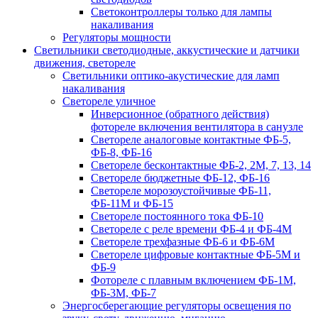
Светоконтроллеры только для лампы
накаливания
Регуляторы мощности
Светильники светодиодные, аккустические и датчики
движения, светореле
Светильники оптико-акустические для ламп
накаливания
Светореле уличное
Инверсионное (обратного действия)
фотореле включения вентилятора в санузле
Светореле аналоговые контактные ФБ-5,
ФБ-8, ФБ-16
Светореле бесконтактные ФБ-2, 2М, 7, 13, 14
Светореле бюджетные ФБ-12, ФБ-16
Светореле морозоустойчивые ФБ-11,
ФБ-11М и ФБ-15
Светореле постоянного тока ФБ-10
Светореле с реле времени ФБ-4 и ФБ-4М
Светореле трехфазные ФБ-6 и ФБ-6М
Светореле цифровые контактные ФБ-5М и
ФБ-9
Фотореле с плавным включением ФБ-1М,
ФБ-3М, ФБ-7
Энергосберегающие регуляторы освещения по