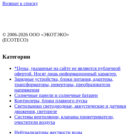
Возврат к списку
© 2006-2026 ООО «ЭКОТЭКО»
(ECOTECO)
Категории
*Цены, указанные на сайте не являются публичной
офертой. Носят лишь информационный характер.
Зарядные устройства, блоки питания, адаптеры,
трансформаторы, инверторы, преобразователи
напряжения
Солнечные панели и солнечные батареи
Контролеры, блоки плавного пуска
Светильники светодиодные, аккустические и датчики
движения, светореле
Системы вентиляции, клапаны проветриватели,
очистители воздуха
Нейтрализаторы жесткости воды