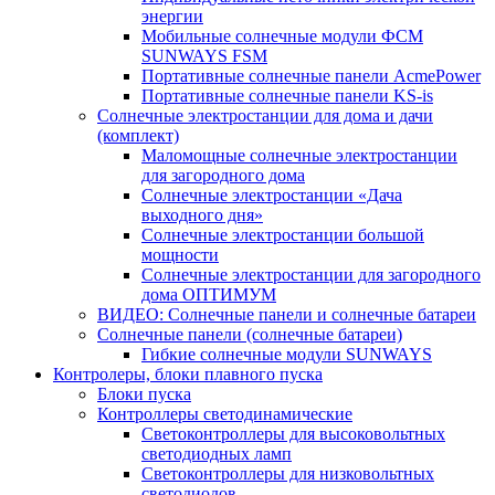
энергии
Мобильные солнечные модули ФСМ
SUNWAYS FSM
Портативные солнечные панели AcmePower
Портативные солнечные панели KS-is
Солнечные электростанции для дома и дачи
(комплект)
Маломощные солнечные электростанции
для загородного дома
Солнечные электростанции «Дача
выходного дня»
Солнечные электростанции большой
мощности
Солнечные электростанции для загородного
дома ОПТИМУМ
ВИДЕО: Солнечные панели и солнечные батареи
Солнечные панели (солнечные батареи)
Гибкие солнечные модули SUNWAYS
Контролеры, блоки плавного пуска
Блоки пуска
Контроллеры светодинамические
Светоконтроллеры для высоковольтных
светодиодных ламп
Светоконтроллеры для низковольтных
светодиодов