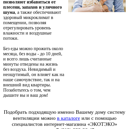
позволяют избавиться от
плесени, запахов и уличного
шума
, а также обеспечивают
здоровый микроклимат в
помещении, позволяя
отрегулировать уровень
влажности и воздушные
потоки.
Без еды можно прожить около
месяца, без воды - до 10 дней,
и всего лишь считанные
минуты отведены на жизнь
без воздуха. Невидимый и
неощутимый, он влияет как на
наше самочувствие, так и на
внешний вид квартиры.
Позаботьтесь о том, чем
дышите вы и ваш дом!
Подобрать подходящую именно Вашему дому систему
вентиляции можно
в каталоге
или с помощью
специалистов интернет-магазина «ЭКОТЭКО»