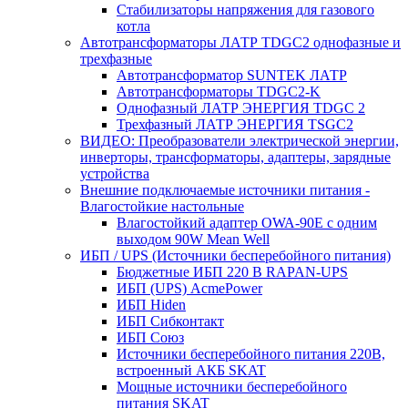
Стабилизаторы напряжения для газового
котла
Автотрансформаторы ЛАТР TDGC2 однофазные и
трехфазные
Автотрансформатор SUNTEK ЛАТР
Автотрансформаторы TDGC2-K
Однофазный ЛАТР ЭНЕРГИЯ TDGC 2
Трехфазный ЛАТР ЭНЕРГИЯ TSGC2
ВИДЕО: Преобразователи электрической энергии,
инверторы, трансформаторы, адаптеры, зарядные
устройства
Внешние подключаемые источники питания -
Влагостойкие настольные
Влагостойкий адаптер OWA-90E с одним
выходом 90W Mean Well
ИБП / UPS (Источники бесперебойного питания)
Бюджетные ИБП 220 В RAPAN-UPS
ИБП (UPS) AcmePower
ИБП Hiden
ИБП Сибконтакт
ИБП Союз
Источники бесперебойного питания 220В,
встроенный АКБ SKAT
Мощные источники бесперебойного
питания SKAT