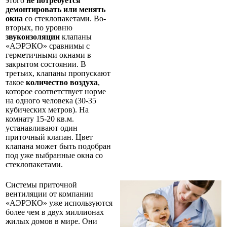
этого
не потребуется
демонтировать или менять
окна
со стеклопакетами. Во-
вторых, по уровню
звукоизоляции
клапаны
«АЭРЭКО» сравнимы с
герметичными окнами в
закрытом состоянии. В
третьих, клапаны пропускают
такое
количество воздуха
,
которое соответствует норме
на одного человека (30-35
кубических метров). На
комнату 15-20 кв.м.
устанавливают один
приточный клапан. Цвет
клапана может быть подобран
под уже выбранные окна со
стеклопакетами.
Системы приточной
вентиляции от компании
«АЭРЭКО» уже используются
более чем в двух миллионах
жилых домов в мире. Они