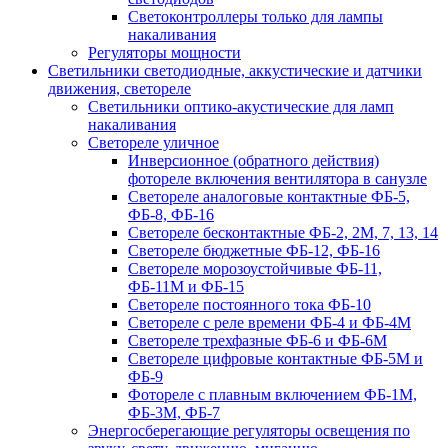
Светоконтроллеры только для лампы
накаливания
Регуляторы мощности
Светильники светодиодные, аккустические и датчики
движения, светореле
Светильники оптико-акустические для ламп
накаливания
Светореле уличное
Инверсионное (обратного действия)
фотореле включения вентилятора в санузле
Светореле аналоговые контактные ФБ-5,
ФБ-8, ФБ-16
Светореле бесконтактные ФБ-2, 2М, 7, 13, 14
Светореле бюджетные ФБ-12, ФБ-16
Светореле морозоустойчивые ФБ-11,
ФБ-11М и ФБ-15
Светореле постоянного тока ФБ-10
Светореле с реле времени ФБ-4 и ФБ-4М
Светореле трехфазные ФБ-6 и ФБ-6М
Светореле цифровые контактные ФБ-5М и
ФБ-9
Фотореле с плавным включением ФБ-1М,
ФБ-3М, ФБ-7
Энергосберегающие регуляторы освещения по