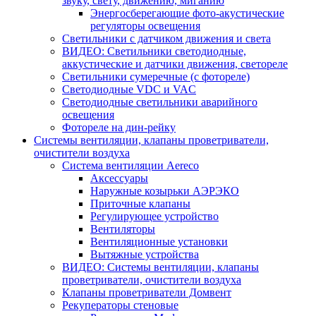
звуку, свету, движению, миганию
Энергосберегающие фото-акустические
регуляторы освещения
Светильники с датчиком движения и света
ВИДЕО: Светильники светодиодные,
аккустические и датчики движения, светореле
Светильники сумеречные (с фотореле)
Светодиодные VDC и VAC
Светодиодные светильники аварийного
освещения
Фотореле на дин-рейку
Системы вентиляции, клапаны проветриватели,
очистители воздуха
Система вентиляции Aereco
Аксессуары
Наружные козырьки АЭРЭКО
Приточные клапаны
Регулирующее устройство
Вентиляторы
Вентиляционные установки
Вытяжные устройства
ВИДЕО: Системы вентиляции, клапаны
проветриватели, очистители воздуха
Клапаны проветриватели Домвент
Рекуператоры стеновые