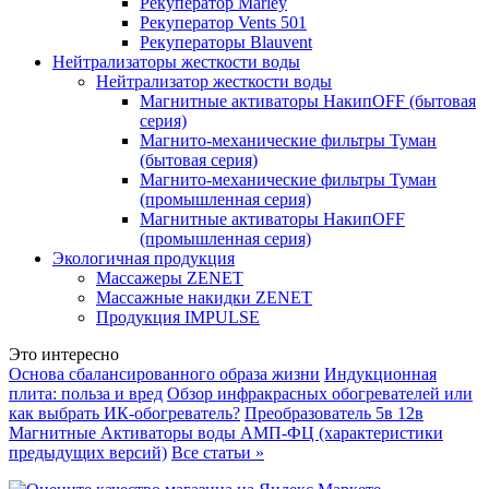
Рекуператор Marley
Рекуператор Vents 501
Рекуператоры Blauvent
Нейтрализаторы жесткости воды
Нейтрализатор жесткости воды
Магнитные активаторы НакипOFF (бытовая
серия)
Магнито-механические фильтры Туман
(бытовая серия)
Магнито-механические фильтры Туман
(промышленная серия)
Магнитные активаторы НакипOFF
(промышленная серия)
Экологичная продукция
Массажеры ZENET
Массажные накидки ZENET
Продукция IMPULSE
Это интересно
Основа сбалансированного образа жизни
Индукционная
плита: польза и вред
Обзор инфракрасных обогревателей или
как выбрать ИК-обогреватель?
Преобразователь 5в 12в
Магнитные Активаторы воды АМП-ФЦ (характеристики
предыдущих версий)
Все статьи »