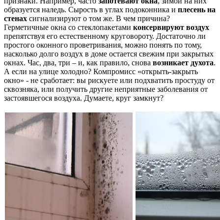
признаки. Например, часто
запотевают окна
, зимой на них
образуется наледь. Сырость в углах подоконника и
плесень на
стенах
сигнализируют о том же. В чем причина?
Герметичные окна со стеклопакетами
консервируют воздух
препятствуя его естественному круговороту. Достаточно ли
простого оконного проветривания, можно понять по тому,
насколько долго воздух в доме остается свежим при закрытых
окнах. Час, два, три – и, как правило, снова
возникает духота
.
А если на улице холодно? Компромисс «открыть-закрыть
окно» - не сработает: вы рискуете или подхватить простуду от
сквозняка, или получить другие неприятные заболевания от
застоявшегося воздуха. Думаете, круг замкнут?