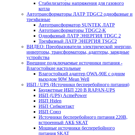
Стабилизаторы напряжения для газового
котла
Автотрансформаторы ЛАТР TDGC2 однофазные и
трехфазные
Автотрансформатор SUNTEK ЛАТР
Автотрансформаторы TDGC2-K
Однофазный ЛАТР ЭНЕРГИЯ TDGC 2
Трехфазный ЛАТР ЭНЕРГИЯ TSGC2
ВИДЕО: Преобразователи электрической энергии,
инверторы, трансформаторы, адаптеры, зарядные
устройства
Внешние подключаемые источники питания -
Влагостойкие настольные
Влагостойкий адаптер OWA-90E с одним
выходом 90W Mean Well
ИБП / UPS (Источники бесперебойного питания)
Бюджетные ИБП 220 В RAPAN-UPS
ИБП (UPS) AcmePower
ИБП Hiden
ИБП Сибконтакт
ИБП Союз
Источники бесперебойного питания 220В,
встроенный АКБ SKAT
Мощные источники бесперебойного
питания SKAT