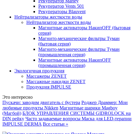
Рекуператор Marley
Рекуператор Vents 501
Рекуператоры Blauvent
Нейтрализаторы жесткости воды
Нейтрализатор жесткости воды
Магнитные активаторы НакипOFF (бытовая
серия)
Магнито-механические фильтры Туман
(бытовая серия)
Магнито-механические фильтры Туман
(промышленная серия)
Магнитные активаторы НакипOFF
(промышленная серия)
Экологичная продукция
Массажеры ZENET
Массажные накидки ZENET
Продукция IMPULSE
Это интересно
Пускачи: заводим двигатель с бустера
Роджер Драммер: Мои
любимые продукты Nikken
Магнитные шарики Magboy
(Магбой)
БЛОК УПРАВЛЕНИЯ СИСТЕМЫ GIDROLOCK на
DIN рейку
Часто задаваемые вопросы Маска для LED-терапии
IMPULSE DERMA
Все статьи »