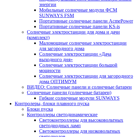
энергии
Мобильные солнечные модули ФСМ
SUNWAYS FSM
Портативные солнечные панели AcmePower
Портативные солнечные панели KS-is
Солнечные электростанции для дома и дачи
(комплект)
Маломощные солнечные электростанции
для загородного дома
Солнечные электростанции «Дача
выходного дня»
Солнечные электростанции большой
мощности
Солнечные электростанции для загородного
дома ОПТИМУМ
ВИДЕО: Солнечные панели и солнечные батареи
Солнечные панели (солнечные батареи)
Гибкие солнечные модули SUNWAYS
Контролеры, блоки плавного пуска
Блоки пуска
Контроллеры светодинамические
Светоконтроллеры для высоковольтных
светодиодных ламп
Светоконтроллеры для низковольтных
светодиодов