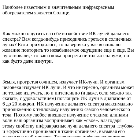
Наиболее известным и значительным инфракрасным
обогревателем является Солнце.
Как можно ощутить на себе воздействие ИК лучей дальнего
спектра? Вам когда-нибудь приходились греться в солнечных
лучах? Если приходилось, то наверняка у вас возникало
желание повторить то незабываемое ощущение еще и еще. Вы
чувствовали, что ваша кожа прогрета не только снаружи, но
как будто даже изнутри.
Земля, прогретая солнцем, излучает ИК-лучи. И организм
человека излучает ИК-лучи. И что интересно, организм может
не только излучать, но и интенсивно (и даже, если можно так
сказать, с удовольствием) поглощать ИК-лучи в диапазоне от
6 до 20 микрон. ИК излучение дальнего спектра максимально
приближенно к тепловому излучению самого человеческого
тела. Поэтому любое внешнее излучение с такими длинами
волн наш организм воспринимает как «своё». Благодаря
этому свойству инфракрасные лучи дальнего спектра глубоко
и эффективно проникают в ткани организма, вызывая его
максимальный прогрев. Такое мягкое инфракрасное тепло