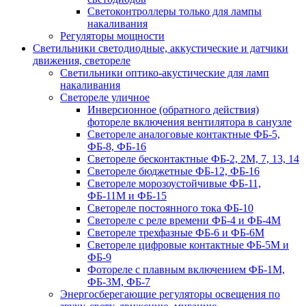
Светоконтроллеры только для лампы
накаливания
Регуляторы мощности
Светильники светодиодные, аккустические и датчики
движения, светореле
Светильники оптико-акустические для ламп
накаливания
Светореле уличное
Инверсионное (обратного действия)
фотореле включения вентилятора в санузле
Светореле аналоговые контактные ФБ-5,
ФБ-8, ФБ-16
Светореле бесконтактные ФБ-2, 2М, 7, 13, 14
Светореле бюджетные ФБ-12, ФБ-16
Светореле морозоустойчивые ФБ-11,
ФБ-11М и ФБ-15
Светореле постоянного тока ФБ-10
Светореле с реле времени ФБ-4 и ФБ-4М
Светореле трехфазные ФБ-6 и ФБ-6М
Светореле цифровые контактные ФБ-5М и
ФБ-9
Фотореле с плавным включением ФБ-1М,
ФБ-3М, ФБ-7
Энергосберегающие регуляторы освещения по