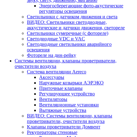
звуку, свету, движению, миганию
Энергосберегающие фото-акустические
регуляторы освещения
Светильники с датчиком движения и света
ВИДЕО: Светильники светодиодные,
аккустические и датчики движения, светореле
Светильники сумеречные (с фотореле)
Светодиодные VDC и VAC
Светодиодные светильники аварийного
освещения
Фотореле на дин-рейку
Системы вентиляции, клапаны проветриватели,
очистители воздуха
Система вентиляции Aereco
Аксессуары
Наружные козырьки АЭРЭКО
Приточные клапаны
Регулирующее устройство
Вентиляторы
Вентиляционные установки
Вытяжные устройства
ВИДЕО: Системы вентиляции, клапаны
проветриватели, очистители воздуха
Клапаны проветриватели Домвент
Рекуператоры стеновые