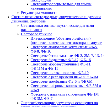
Светоконтроллеры только для лампы
накаливания
Регуляторы мощности
Светильники светодиодные, аккустические и датчики
движения, светореле
Светильники оптико-акустические для ламп
накаливания
Светореле уличное
Инверсионное (обратного действия)
фотореле включения вентилятора в санузле
Светореле аналоговые контактные ФБ-5,
ФБ-8, ФБ-16
Светореле бесконтактные ФБ-2, 2М, 7, 13, 14
Светореле бюджетные ФБ-12, ФБ-16
Светореле морозоустойчивые ФБ-11,
ФБ-11М и ФБ-15
Светореле постоянного тока ФБ-10
Светореле с реле времени ФБ-4 и ФБ-4М
Светореле трехфазные ФБ-6 и ФБ-6М
Светореле цифровые контактные ФБ-5М и
ФБ-9
Фотореле с плавным включением ФБ-1М,
ФБ-3М, ФБ-7
Энергосберегающие регуляторы освещения по