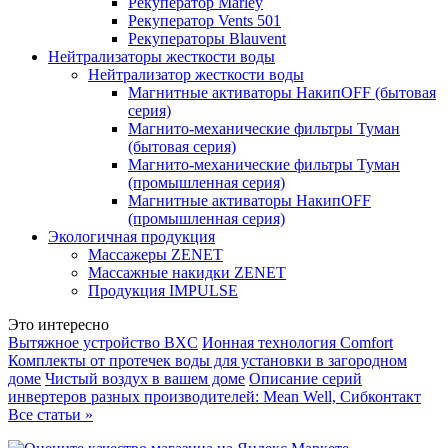
Рекуператор Marley
Рекуператор Vents 501
Рекуператоры Blauvent
Нейтрализаторы жесткости воды
Нейтрализатор жесткости воды
Магнитные активаторы НакипOFF (бытовая
серия)
Магнито-механические фильтры Туман
(бытовая серия)
Магнито-механические фильтры Туман
(промышленная серия)
Магнитные активаторы НакипOFF
(промышленная серия)
Экологичная продукция
Массажеры ZENET
Массажные накидки ZENET
Продукция IMPULSE
Это интересно
Вытяжное устройство BXC
Ионная технология Comfort
Комплекты от протечек воды для установки в загородном
доме
Чистый воздух в вашем доме
Описание серий
инвертеров разных производителей: Mean Well, Сибконтакт
Все статьи »