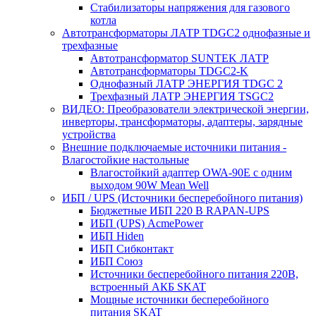
Стабилизаторы напряжения для газового
котла
Автотрансформаторы ЛАТР TDGC2 однофазные и
трехфазные
Автотрансформатор SUNTEK ЛАТР
Автотрансформаторы TDGC2-K
Однофазный ЛАТР ЭНЕРГИЯ TDGC 2
Трехфазный ЛАТР ЭНЕРГИЯ TSGC2
ВИДЕО: Преобразователи электрической энергии,
инверторы, трансформаторы, адаптеры, зарядные
устройства
Внешние подключаемые источники питания -
Влагостойкие настольные
Влагостойкий адаптер OWA-90E с одним
выходом 90W Mean Well
ИБП / UPS (Источники бесперебойного питания)
Бюджетные ИБП 220 В RAPAN-UPS
ИБП (UPS) AcmePower
ИБП Hiden
ИБП Сибконтакт
ИБП Союз
Источники бесперебойного питания 220В,
встроенный АКБ SKAT
Мощные источники бесперебойного
питания SKAT