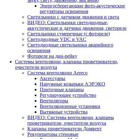
звуку, свету, движению, миганию
Энергосберегающие фото-акустические
регуляторы освещения
Светильники с датчиком движения и света
ВИДЕО: Светильники светодиодные,
аккустические и датчики движения, светореле
Светильники сумеречные (с фотореле)
Светодиодные VDC и VAC
Светодиодные светильники аварийного
освещения
Фотореле на дин-рейку
Системы вентиляции, клапаны проветриватели,
очистители воздуха
Система вентиляции Aereco
Аксессуары
Наружные козырьки АЭРЭКО
Приточные клапаны
Регулирующее устройство
Вентиляторы
Вентиляционные установки
Вытяжные устройства
ВИДЕО: Системы вентиляции, клапаны
проветриватели, очистители воздуха
Клапаны проветриватели Домвент
Рекуператоры стеновые