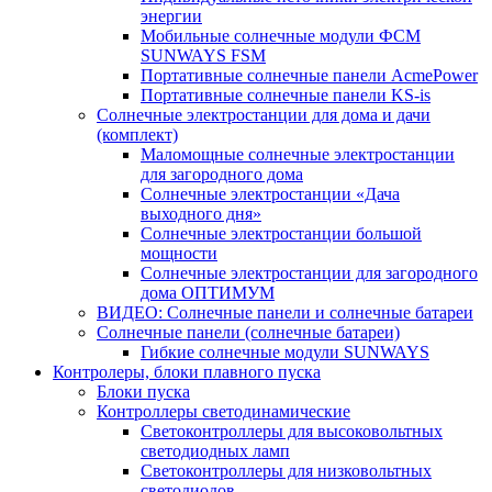
энергии
Мобильные солнечные модули ФСМ
SUNWAYS FSM
Портативные солнечные панели AcmePower
Портативные солнечные панели KS-is
Солнечные электростанции для дома и дачи
(комплект)
Маломощные солнечные электростанции
для загородного дома
Солнечные электростанции «Дача
выходного дня»
Солнечные электростанции большой
мощности
Солнечные электростанции для загородного
дома ОПТИМУМ
ВИДЕО: Солнечные панели и солнечные батареи
Солнечные панели (солнечные батареи)
Гибкие солнечные модули SUNWAYS
Контролеры, блоки плавного пуска
Блоки пуска
Контроллеры светодинамические
Светоконтроллеры для высоковольтных
светодиодных ламп
Светоконтроллеры для низковольтных
светодиодов