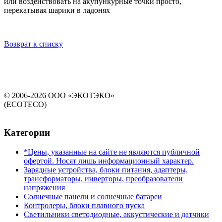
или воздействовать на акупункурные точки просто,
перекатывая шарики в ладонях
Возврат к списку
© 2006-2026 ООО «ЭКОТЭКО»
(ECOTECO)
Категории
*Цены, указанные на сайте не являются публичной
офертой. Носят лишь информационный характер.
Зарядные устройства, блоки питания, адаптеры,
трансформаторы, инверторы, преобразователи
напряжения
Солнечные панели и солнечные батареи
Контролеры, блоки плавного пуска
Светильники светодиодные, аккустические и датчики