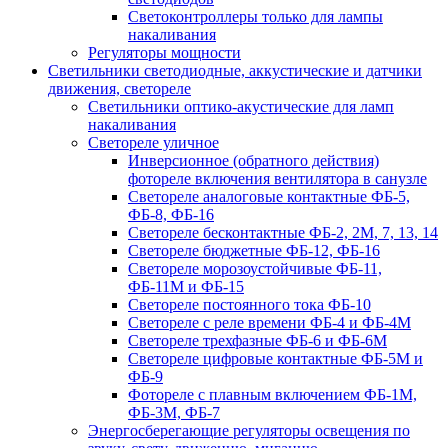
Светоконтроллеры только для лампы
накаливания
Регуляторы мощности
Светильники светодиодные, аккустические и датчики
движения, светореле
Светильники оптико-акустические для ламп
накаливания
Светореле уличное
Инверсионное (обратного действия)
фотореле включения вентилятора в санузле
Светореле аналоговые контактные ФБ-5,
ФБ-8, ФБ-16
Светореле бесконтактные ФБ-2, 2М, 7, 13, 14
Светореле бюджетные ФБ-12, ФБ-16
Светореле морозоустойчивые ФБ-11,
ФБ-11М и ФБ-15
Светореле постоянного тока ФБ-10
Светореле с реле времени ФБ-4 и ФБ-4М
Светореле трехфазные ФБ-6 и ФБ-6М
Светореле цифровые контактные ФБ-5М и
ФБ-9
Фотореле с плавным включением ФБ-1М,
ФБ-3М, ФБ-7
Энергосберегающие регуляторы освещения по