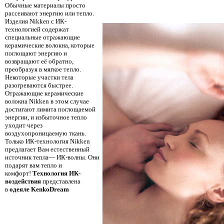
Обычные материалы просто
рассеивают энергию или тепло.
Изделия Nikken с ИК-
технологией содержат
специальные отражающие
керамические волокна, которые
поглощают энергию и
возвращают её обратно,
преобразуя в мягкое тепло.
Некоторые участки тела
разогреваются быстрее.
Отражающие керамические
волокна Nikken в этом случае
достигают лимита поглощаемой
энергии, и избыточное тепло
уходит через
воздухопроницаемую ткань.
Только ИК-технология Nikken
предлагает Вам естественный
источник тепла— ИК-волны. Они
подарят вам тепло и
комфорт!
Технология ИК-
воздействия
представлена
в
одеяле KenkoDream