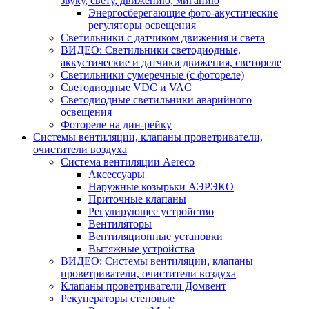
звуку, свету, движению, миганию
Энергосберегающие фото-акустические
регуляторы освещения
Светильники с датчиком движения и света
ВИДЕО: Светильники светодиодные,
аккустические и датчики движения, светореле
Светильники сумеречные (с фотореле)
Светодиодные VDC и VAC
Светодиодные светильники аварийного
освещения
Фотореле на дин-рейку
Системы вентиляции, клапаны проветриватели,
очистители воздуха
Система вентиляции Aereco
Аксессуары
Наружные козырьки АЭРЭКО
Приточные клапаны
Регулирующее устройство
Вентиляторы
Вентиляционные установки
Вытяжные устройства
ВИДЕО: Системы вентиляции, клапаны
проветриватели, очистители воздуха
Клапаны проветриватели Домвент
Рекуператоры стеновые