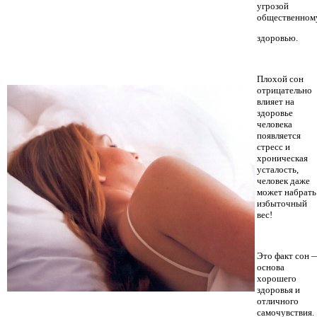
угрозой
общественном
здоровью.
Плохой сон
отрицательно
влияет на
здоровье
человека
появляется
стресс и
хроническая
усталость,
человек даже
может набрать
избыточный
вес!
Это факт сон 
основа
хорошего
здоровья и
отличного
самочувствия.