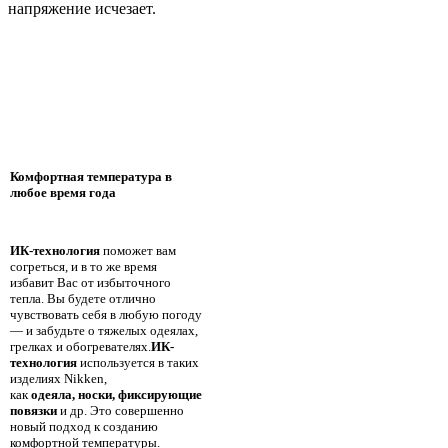
напряжение исчезает.
Комфортная температура в
любое время года
ИК-технология
поможет вам
согреться, и в то же время
избавит Вас от избыточного
тепла. Вы будете отлично
чувствовать себя в любую погоду
— и забудьте о тяжелых одеялах,
грелках и обогревателях.
ИК-
технология
используется в таких
изделиях Nikken,
как
одеяла
,
носки
, фиксирующие
повязки
и др. Это совершенно
новый подход к созданию
комфортной температуры.