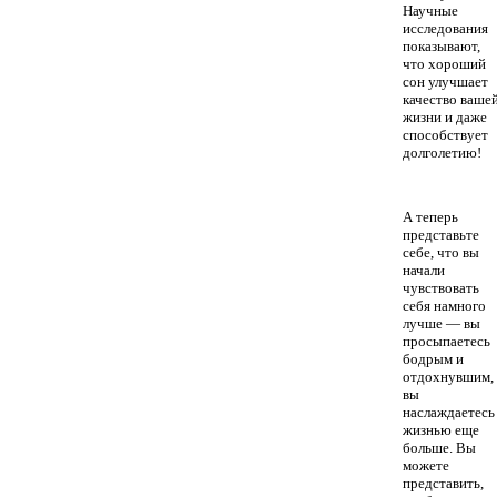
Научные
исследования
показывают,
что хороший
сон улучшает
качество ваше
жизни и даже
способствует
долголетию!
А теперь
представьте
себе, что вы
начали
чувствовать
себя намного
лучше — вы
просыпаетесь
бодрым и
отдохнувшим,
вы
наслаждаетесь
жизнью еще
больше. Вы
можете
представить,