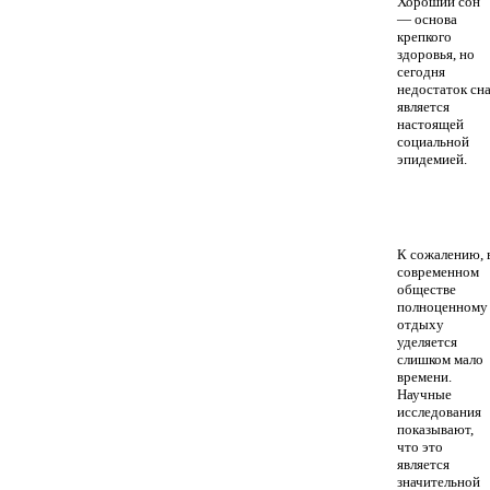
Хороший сон
— основа
крепкого
здоровья, но
сегодня
недостаток сн
является
настоящей
социальной
эпидемией.
К сожалению, 
современном
обществе
полноценному
отдыху
уделяется
слишком мало
времени.
Научные
исследования
показывают,
что это
является
значительной