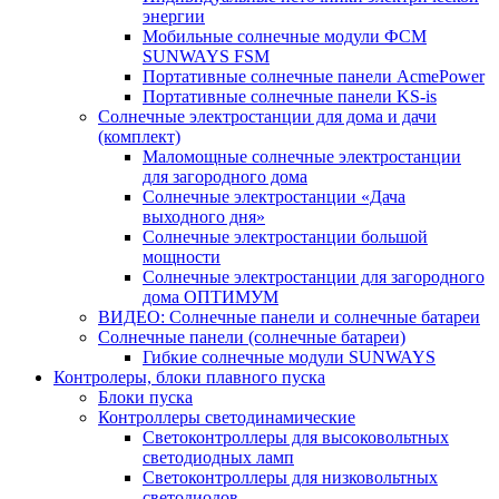
энергии
Мобильные солнечные модули ФСМ
SUNWAYS FSM
Портативные солнечные панели AcmePower
Портативные солнечные панели KS-is
Солнечные электростанции для дома и дачи
(комплект)
Маломощные солнечные электростанции
для загородного дома
Солнечные электростанции «Дача
выходного дня»
Солнечные электростанции большой
мощности
Солнечные электростанции для загородного
дома ОПТИМУМ
ВИДЕО: Солнечные панели и солнечные батареи
Солнечные панели (солнечные батареи)
Гибкие солнечные модули SUNWAYS
Контролеры, блоки плавного пуска
Блоки пуска
Контроллеры светодинамические
Светоконтроллеры для высоковольтных
светодиодных ламп
Светоконтроллеры для низковольтных
светодиодов