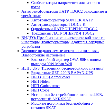
Стабилизаторы напряжения для газового
котла
Автотрансформаторы ЛАТР TDGC2 однофазные и
трехфазные
Автотрансформатор SUNTEK ЛАТР
Автотрансформаторы TDGC2-K
Однофазный ЛАТР ЭНЕРГИЯ TDGC 2
Трехфазный ЛАТР ЭНЕРГИЯ TSGC2
ВИДЕО: Преобразователи электрической энергии,
инверторы, трансформаторы, адаптеры, зарядные
устройства
Внешние подключаемые источники питания -
Влагостойкие настольные
Влагостойкий адаптер OWA-90E с одним
выходом 90W Mean Well
ИБП / UPS (Источники бесперебойного питания)
Бюджетные ИБП 220 В RAPAN-UPS
ИБП (UPS) AcmePower
ИБП Hiden
ИБП Сибконтакт
ИБП Союз
Источники бесперебойного питания 220В,
встроенный АКБ SKAT
Мощные источники бесперебойного
питания SKAT