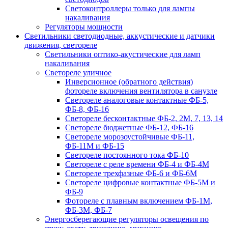
Светоконтроллеры только для лампы
накаливания
Регуляторы мощности
Светильники светодиодные, аккустические и датчики
движения, светореле
Светильники оптико-акустические для ламп
накаливания
Светореле уличное
Инверсионное (обратного действия)
фотореле включения вентилятора в санузле
Светореле аналоговые контактные ФБ-5,
ФБ-8, ФБ-16
Светореле бесконтактные ФБ-2, 2М, 7, 13, 14
Светореле бюджетные ФБ-12, ФБ-16
Светореле морозоустойчивые ФБ-11,
ФБ-11М и ФБ-15
Светореле постоянного тока ФБ-10
Светореле с реле времени ФБ-4 и ФБ-4М
Светореле трехфазные ФБ-6 и ФБ-6М
Светореле цифровые контактные ФБ-5М и
ФБ-9
Фотореле с плавным включением ФБ-1М,
ФБ-3М, ФБ-7
Энергосберегающие регуляторы освещения по