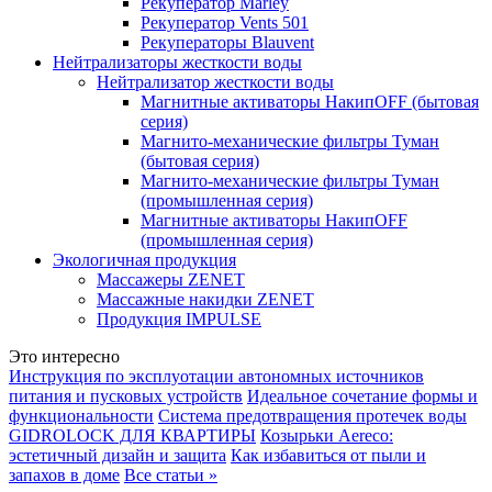
Рекуператор Marley
Рекуператор Vents 501
Рекуператоры Blauvent
Нейтрализаторы жесткости воды
Нейтрализатор жесткости воды
Магнитные активаторы НакипOFF (бытовая
серия)
Магнито-механические фильтры Туман
(бытовая серия)
Магнито-механические фильтры Туман
(промышленная серия)
Магнитные активаторы НакипOFF
(промышленная серия)
Экологичная продукция
Массажеры ZENET
Массажные накидки ZENET
Продукция IMPULSE
Это интересно
Инструкция по эксплуотации автономных источников
питания и пусковых устройств
Идеальное сочетание формы и
функциональности
Система предотвращения протечек воды
GIDROLOCK ДЛЯ КВАРТИРЫ
Козырьки Aereco:
эстетичный дизайн и защита
Как избавиться от пыли и
запахов в доме
Все статьи »