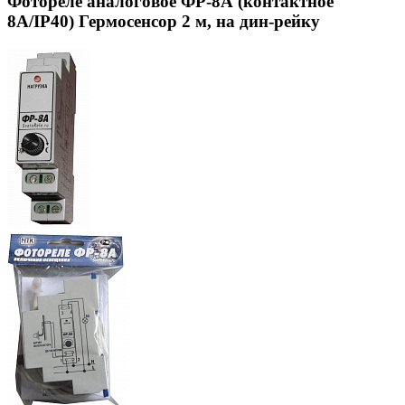
Фотореле аналоговое ФР-8А (контактное
8А/IP40) Гермосенсор 2 м, на дин-рейку