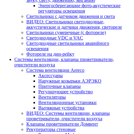
звуку, свету, движению, миганию
Энергосберегающие фото-акустические
регуляторы освещения
Светильники с датчиком движения и света
ВИДЕО: Светильники светодиодные,
аккустические и датчики движения, светореле
Светильники сумеречные (с фотореле)
Светодиодные VDC и VAC
Светодиодные светильники аварийного
освещения
Фотореле на дин-рейку
Системы вентиляции, клапаны проветриватели,
очистители воздуха
Система вентиляции Aereco
Аксессуары
Наружные козырьки АЭРЭКО
Приточные клапаны
Регулирующее устройство
Вентиляторы
Вентиляционные установки
Вытяжные устройства
ВИДЕО: Системы вентиляции, клапаны
проветриватели, очистители воздуха
Клапаны проветриватели Домвент
Рекуператоры стеновые