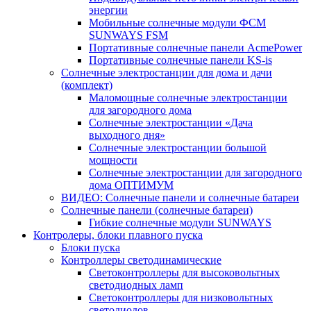
энергии
Мобильные солнечные модули ФСМ
SUNWAYS FSM
Портативные солнечные панели AcmePower
Портативные солнечные панели KS-is
Солнечные электростанции для дома и дачи
(комплект)
Маломощные солнечные электростанции
для загородного дома
Солнечные электростанции «Дача
выходного дня»
Солнечные электростанции большой
мощности
Солнечные электростанции для загородного
дома ОПТИМУМ
ВИДЕО: Солнечные панели и солнечные батареи
Солнечные панели (солнечные батареи)
Гибкие солнечные модули SUNWAYS
Контролеры, блоки плавного пуска
Блоки пуска
Контроллеры светодинамические
Светоконтроллеры для высоковольтных
светодиодных ламп
Светоконтроллеры для низковольтных
светодиодов