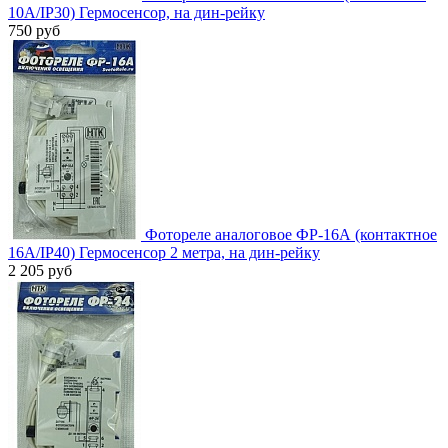
10А/IP30) Гермосенсор, на дин-рейку
750 руб
Фотореле аналоговое ФР-16А (контактное
16А/IP40) Гермосенсор 2 метра, на дин-рейку
2 205 руб