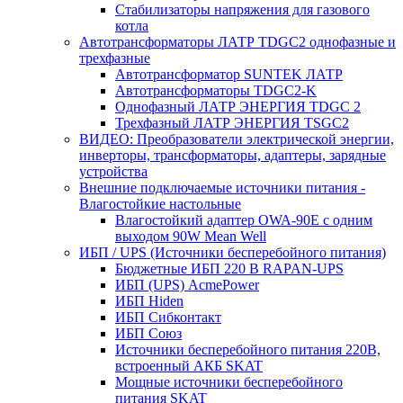
Стабилизаторы напряжения для газового
котла
Автотрансформаторы ЛАТР TDGC2 однофазные и
трехфазные
Автотрансформатор SUNTEK ЛАТР
Автотрансформаторы TDGC2-K
Однофазный ЛАТР ЭНЕРГИЯ TDGC 2
Трехфазный ЛАТР ЭНЕРГИЯ TSGC2
ВИДЕО: Преобразователи электрической энергии,
инверторы, трансформаторы, адаптеры, зарядные
устройства
Внешние подключаемые источники питания -
Влагостойкие настольные
Влагостойкий адаптер OWA-90E с одним
выходом 90W Mean Well
ИБП / UPS (Источники бесперебойного питания)
Бюджетные ИБП 220 В RAPAN-UPS
ИБП (UPS) AcmePower
ИБП Hiden
ИБП Сибконтакт
ИБП Союз
Источники бесперебойного питания 220В,
встроенный АКБ SKAT
Мощные источники бесперебойного
питания SKAT