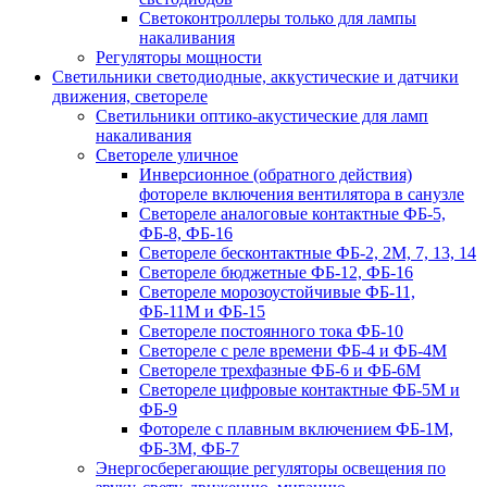
Светоконтроллеры только для лампы
накаливания
Регуляторы мощности
Светильники светодиодные, аккустические и датчики
движения, светореле
Светильники оптико-акустические для ламп
накаливания
Светореле уличное
Инверсионное (обратного действия)
фотореле включения вентилятора в санузле
Светореле аналоговые контактные ФБ-5,
ФБ-8, ФБ-16
Светореле бесконтактные ФБ-2, 2М, 7, 13, 14
Светореле бюджетные ФБ-12, ФБ-16
Светореле морозоустойчивые ФБ-11,
ФБ-11М и ФБ-15
Светореле постоянного тока ФБ-10
Светореле с реле времени ФБ-4 и ФБ-4М
Светореле трехфазные ФБ-6 и ФБ-6М
Светореле цифровые контактные ФБ-5М и
ФБ-9
Фотореле с плавным включением ФБ-1М,
ФБ-3М, ФБ-7
Энергосберегающие регуляторы освещения по