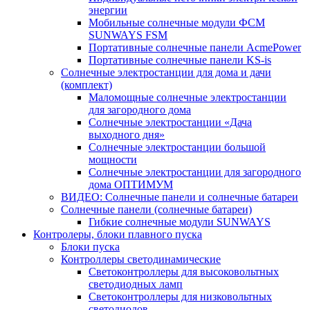
энергии
Мобильные солнечные модули ФСМ
SUNWAYS FSM
Портативные солнечные панели AcmePower
Портативные солнечные панели KS-is
Солнечные электростанции для дома и дачи
(комплект)
Маломощные солнечные электростанции
для загородного дома
Солнечные электростанции «Дача
выходного дня»
Солнечные электростанции большой
мощности
Солнечные электростанции для загородного
дома ОПТИМУМ
ВИДЕО: Солнечные панели и солнечные батареи
Солнечные панели (солнечные батареи)
Гибкие солнечные модули SUNWAYS
Контролеры, блоки плавного пуска
Блоки пуска
Контроллеры светодинамические
Светоконтроллеры для высоковольтных
светодиодных ламп
Светоконтроллеры для низковольтных
светодиодов