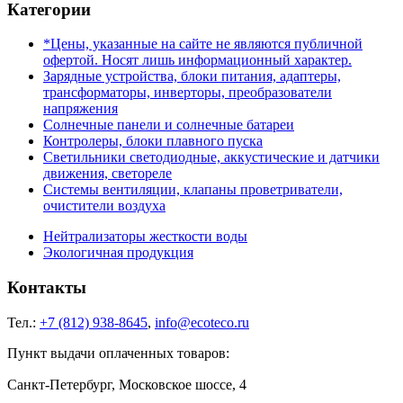
Категории
*Цены, указанные на сайте не являются публичной
офертой. Носят лишь информационный характер.
Зарядные устройства, блоки питания, адаптеры,
трансформаторы, инверторы, преобразователи
напряжения
Солнечные панели и солнечные батареи
Контролеры, блоки плавного пуска
Светильники светодиодные, аккустические и датчики
движения, светореле
Системы вентиляции, клапаны проветриватели,
очистители воздуха
Нейтрализаторы жесткости воды
Экологичная продукция
Контакты
Тел.:
+7 (812) 938-8645
,
info@ecoteco.ru
Пункт выдачи оплаченных товаров:
Санкт-Петербург, Московское шоссе, 4