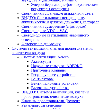
звуку, свету, движению, миганию
Энергосберегающие фото-акустические
регуляторы освещения
Светильники с датчиком движения и света
ВИДЕО: Светильники светодиодные,
аккустические и датчики движения, светореле
Светильники сумеречные (с фотореле)
Светодиодные VDC и VAC
Светодиодные светильники аварийного
освещения
Фотореле на дин-рейку
Системы вентиляции, клапаны проветриватели,
очистители воздуха
Система вентиляции Aereco
Аксессуары
Наружные козырьки АЭРЭКО
Приточные клапаны
Регулирующее устройство
Вентиляторы
Вентиляционные установки
Вытяжные устройства
ВИДЕО: Системы вентиляции, клапаны
проветриватели, очистители воздуха
Клапаны проветриватели Домвент
Рекуператоры стеновые