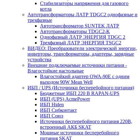
Стабилизаторы напряжения для газового
котла
Автотрансформаторы ЛАТР TDGC2 однофазные и
трехфазные
Автотрансформатор SUNTEK ЛАТР
Автотрансформаторы TDGC2-K
Однофазный ЛАТР ЭНЕРГИЯ TDGC 2
Трехфазный ЛАТР ЭНЕРГИЯ TSGC2
ВИДЕО: Преобразователи электрической энергии,
инверторы, трансформаторы, адаптеры, зарядные
устройства
Внешние подключаемые источники питания -
Влагостойкие настольные
Влагостойкий адаптер OWA-90E с одним
выходом 90W Mean Well
ИБП / UPS (Источники бесперебойного питания)
Бюджетные ИБП 220 В RAPAN-UPS
ИБП (UPS) AcmePower
ИБП Hiden
ИБП Сибконтакт
ИБП Союз
Источники бесперебойного питания 220В,
встроенный АКБ SKAT
Мощные источники бесперебойного
питания SKAT