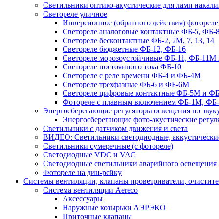
Светильники оптико-акустические для ламп накали
Светореле уличное
Инверсионное (обратного действия) фотореле
Светореле аналоговые контактные ФБ-5, ФБ-8
Светореле бесконтактные ФБ-2, 2М, 7, 13, 14
Светореле бюджетные ФБ-12, ФБ-16
Светореле морозоустойчивые ФБ-11, ФБ-11М 
Светореле постоянного тока ФБ-10
Светореле с реле времени ФБ-4 и ФБ-4М
Светореле трехфазные ФБ-6 и ФБ-6М
Светореле цифровые контактные ФБ-5М и ФБ
Фотореле с плавным включением ФБ-1М, ФБ
Энергосберегающие регуляторы освещения по звуку
Энергосберегающие фото-акустические регул
Светильники с датчиком движения и света
ВИДЕО: Светильники светодиодные, аккустические
Светильники сумеречные (с фотореле)
Светодиодные VDC и VAC
Светодиодные светильники аварийного освещения
Фотореле на дин-рейку
Системы вентиляции, клапаны проветриватели, очистите
Система вентиляции Aereco
Аксессуары
Наружные козырьки АЭРЭКО
Приточные клапаны