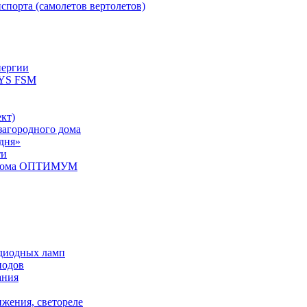
спорта (самолетов вертолетов)
нергии
YS FSM
кт)
загородного дома
дня»
ти
о дома ОПТИМУМ
одиодных ламп
иодов
ания
ижения, светореле