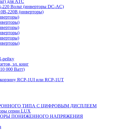
льт) для АТС
0В-220 Вольт (инверторы DC-AC)
110В-220В (инверторы)
нверторы)
нверторы)
нверторы)
нверторы)
нверторы)
нверторы)
N-рейку
етов, эл. книг
10 000 Ватт)
в корзину RCP-1UI или RCP-1UT
РОННОГО ТИПА С ЦИФРОВЫМ ДИСПЛЕЕМ
торы серии LUX
ТОРЫ ПОНИЖЕННОГО НАПРЯЖЕНИЯ
а