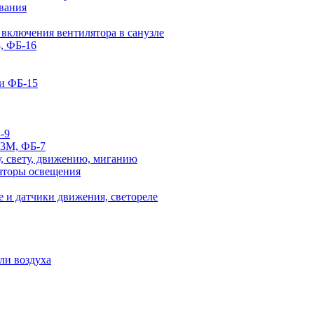
вания
 включения вентилятора в санузле
, ФБ-16
и ФБ-15
-9
-3М, ФБ-7
, свету, движению, миганию
яторы освещения
 и датчики движения, светореле
ли воздуха