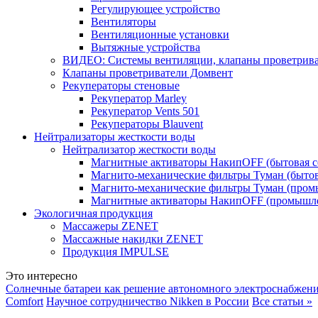
Регулирующее устройство
Вентиляторы
Вентиляционные установки
Вытяжные устройства
ВИДЕО: Системы вентиляции, клапаны проветриват
Клапаны проветриватели Домвент
Рекуператоры стеновые
Рекуператор Marley
Рекуператор Vents 501
Рекуператоры Blauvent
Нейтрализаторы жесткости воды
Нейтрализатор жесткости воды
Магнитные активаторы НакипOFF (бытовая с
Магнито-механические фильтры Туман (бытов
Магнито-механические фильтры Туман (пром
Магнитные активаторы НакипOFF (промышле
Экологичная продукция
Массажеры ZENET
Массажные накидки ZENET
Продукция IMPULSE
Это интересно
Солнечные батареи как решение автономного электроснабжен
Comfort
Научное сотрудничество Nikken в России
Все статьи »