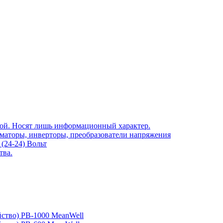
той. Носят лишь информационный характер.
рматоры, инверторы, преобразователи напряжения
(24-24) Вольт
тва.
йство) PB-1000 MeanWell