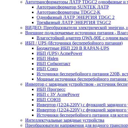
Автотрансформаторы ЛАТР TDGC2 однофазные и 
Автотрансформатор SUNTEK ЛАТР
Автотрансформаторы TDGC2-K
Однофазный ЛАТР ЭНЕРГИЯ TDGC 2
Трехфазный ЛАТР ЭНЕРГИЯ TSGC2
ВИДЕО: Преобразователи электрической энергии, и
Внешние подключаемые источники питания - Влаг
Влагостойкий адаптер OWA-90E с одним вых
ИБП / UPS (Источники бесперебойного питания)
Бюджетные ИБП 220 В RAPAN-UPS
ИБП (UPS) AcmePower
ИБП Hiden
ИБП Сибконтакт
ИБП Союз
Источники бесперебойного питания 220В, в
Мощные источники бесперебойного питания
Инвертор с зарядным устройством - источник бесп
ИБП Прогресс
ИБП с ЗУ AcmePower
ИБП СОЮЗ
Инвертор (12/24-220V) с функцией зарядного
Инвертор (12/24-220V) с функцией зарядного 
Источники бесперебойного питания для котло
Интеллектуальные зарядные устройства
Преобразователи напряжения для водного транспор