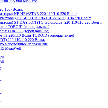
йство) PB-600 MeanWell
0-100) Вольт.
маторы) NF-NEWSTAR 220-110/110-220 Вольт.
рматоры) ETS-ELECA 220-110, 220-100, 110-220 Вольт.
аторы) ST-DAYTON (TC-Goldsource) 220-110/110-220 Вольт.
ольт TOROID (тороидальные)
ольт TOROID (тороидальные)
 TS 220/110 Вольт TOROID (тороидальные)
DT) 220-110/110-220 Вольт.
го в постоянное напряжение
-15 MeanWell
ell
ell
l
ll
l
l
l
l