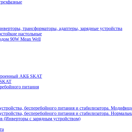
трехфазные
нверторы, трансформаторы, адаптеры, зарядные устройства
остойкие настольные
одом 90W Mean Well
строенный АКБ SKAT
 SKAT
еребойного питания
 устройства, бесперебойного питания и стабилизатора. Модифиц
устройства, бесперебойного питания и стабилизатора. Нормальна
в (Инверторы с зарядным устройством)
та