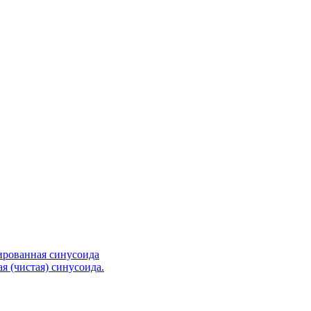
ированная синусоида
я (чистая) синусоида.