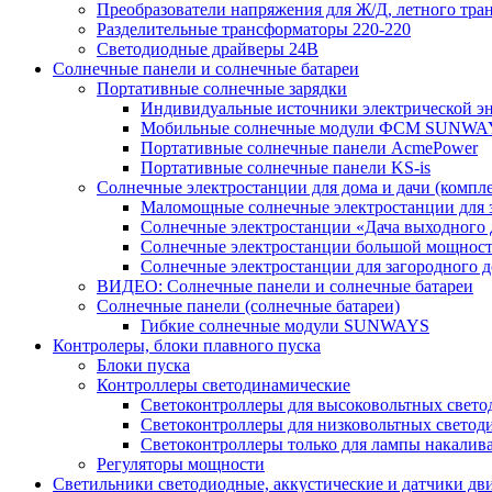
Преобразователи напряжения для Ж/Д, летного тран
Разделительные трансформаторы 220-220
Светодиодные драйверы 24В
Солнечные панели и солнечные батареи
Портативные солнечные зарядки
Индивидуальные источники электрической э
Мобильные солнечные модули ФСМ SUNWA
Портативные солнечные панели AcmePower
Портативные солнечные панели KS-is
Солнечные электростанции для дома и дачи (компле
Маломощные солнечные электростанции для 
Солнечные электростанции «Дача выходного 
Солнечные электростанции большой мощнос
Солнечные электростанции для загородног
ВИДЕО: Солнечные панели и солнечные батареи
Солнечные панели (солнечные батареи)
Гибкие солнечные модули SUNWAYS
Контролеры, блоки плавного пуска
Блоки пуска
Контроллеры светодинамические
Светоконтроллеры для высоковольтных свет
Светоконтроллеры для низковольтных светод
Светоконтроллеры только для лампы накалив
Регуляторы мощности
Светильники светодиодные, аккустические и датчики дв