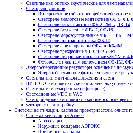
Светильники оптико-акустические для ламп накали
Светореле уличное
Инверсионное (обратного действия) фотореле
Светореле аналоговые контактные ФБ-5, ФБ-8
Светореле бесконтактные ФБ-2, 2М, 7, 13, 14
Светореле бюджетные ФБ-12, ФБ-16
Светореле морозоустойчивые ФБ-11, ФБ-11М 
Светореле постоянного тока ФБ-10
Светореле с реле времени ФБ-4 и ФБ-4М
Светореле трехфазные ФБ-6 и ФБ-6М
Светореле цифровые контактные ФБ-5М и ФБ
Фотореле с плавным включением ФБ-1М, ФБ
Энергосберегающие регуляторы освещения по звуку
Энергосберегающие фото-акустические регул
Светильники с датчиком движения и света
ВИДЕО: Светильники светодиодные, аккустические
Светильники сумеречные (с фотореле)
Светодиодные VDC и VAC
Светодиодные светильники аварийного освещения
Фотореле на дин-рейку
Системы вентиляции, клапаны проветриватели, очистите
Система вентиляции Aereco
Аксессуары
Наружные козырьки АЭРЭКО
Приточные клапаны