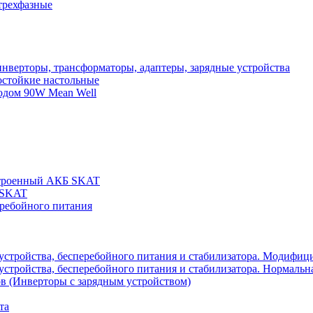
трехфазные
нверторы, трансформаторы, адаптеры, зарядные устройства
остойкие настольные
одом 90W Mean Well
строенный АКБ SKAT
 SKAT
еребойного питания
 устройства, бесперебойного питания и стабилизатора. Модифиц
устройства, бесперебойного питания и стабилизатора. Нормальна
в (Инверторы с зарядным устройством)
та