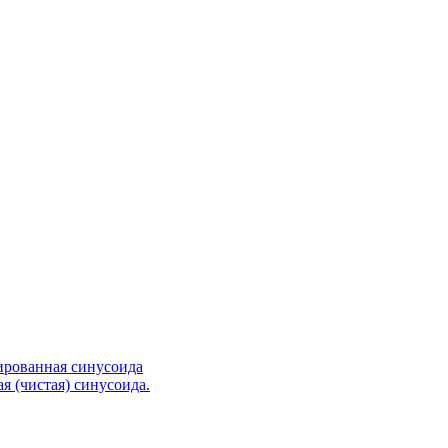
ированная синусоида
я (чистая) синусоида.