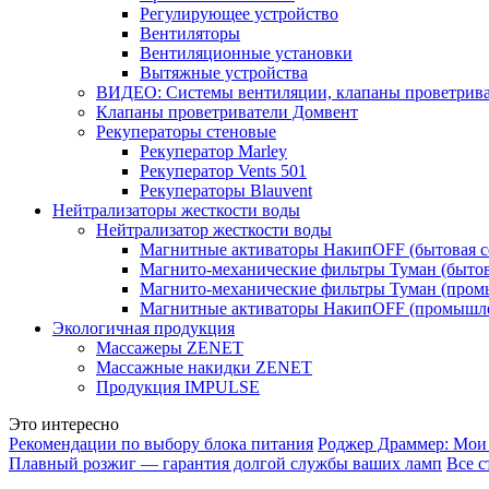
Регулирующее устройство
Вентиляторы
Вентиляционные установки
Вытяжные устройства
ВИДЕО: Системы вентиляции, клапаны проветриват
Клапаны проветриватели Домвент
Рекуператоры стеновые
Рекуператор Marley
Рекуператор Vents 501
Рекуператоры Blauvent
Нейтрализаторы жесткости воды
Нейтрализатор жесткости воды
Магнитные активаторы НакипOFF (бытовая с
Магнито-механические фильтры Туман (бытов
Магнито-механические фильтры Туман (пром
Магнитные активаторы НакипOFF (промышле
Экологичная продукция
Массажеры ZENET
Массажные накидки ZENET
Продукция IMPULSE
Это интересно
Рекомендации по выбору блока питания
Роджер Драммер: Мои
Плавный розжиг — гарантия долгой службы ваших ламп
Все с