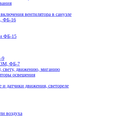
вания
 включения вентилятора в санузле
, ФБ-16
и ФБ-15
-9
-3М, ФБ-7
, свету, движению, миганию
яторы освещения
 и датчики движения, светореле
ли воздуха