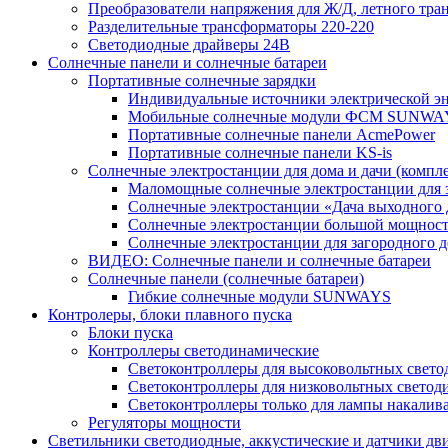
Преобразователи напряжения для Ж/Д, летного тран
Разделительные трансформаторы 220-220
Светодиодные драйверы 24В
Солнечные панели и солнечные батареи
Портативные солнечные зарядки
Индивидуальные источники электрической э
Мобильные солнечные модули ФСМ SUNWA
Портативные солнечные панели AcmePower
Портативные солнечные панели KS-is
Солнечные электростанции для дома и дачи (компле
Маломощные солнечные электростанции для 
Солнечные электростанции «Дача выходного 
Солнечные электростанции большой мощнос
Солнечные электростанции для загородног
ВИДЕО: Солнечные панели и солнечные батареи
Солнечные панели (солнечные батареи)
Гибкие солнечные модули SUNWAYS
Контролеры, блоки плавного пуска
Блоки пуска
Контроллеры светодинамические
Светоконтроллеры для высоковольтных свет
Светоконтроллеры для низковольтных светод
Светоконтроллеры только для лампы накалив
Регуляторы мощности
Светильники светодиодные, аккустические и датчики дв