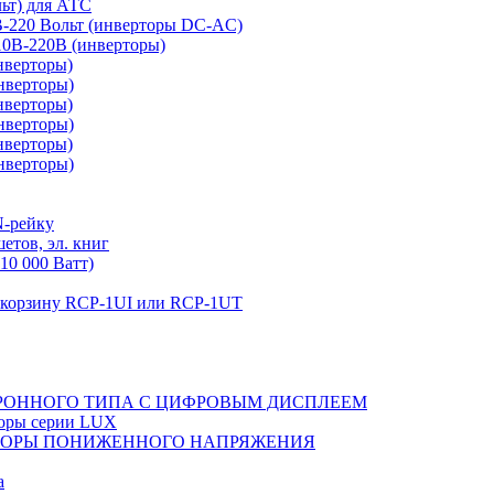
льт) для АТС
0В-220 Вольт (инверторы DC-AC)
110В-220В (инверторы)
нверторы)
нверторы)
нверторы)
нверторы)
нверторы)
нверторы)
N-рейку
етов, эл. книг
10 000 Ватт)
в корзину RCP-1UI или RCP-1UT
РОННОГО ТИПА С ЦИФРОВЫМ ДИСПЛЕЕМ
торы серии LUX
ТОРЫ ПОНИЖЕННОГО НАПРЯЖЕНИЯ
а