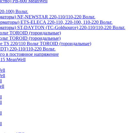
йство) PB-600 MeanWell
0-100) Вольт.
маторы) NF-NEWSTAR 220-110/110-220 Вольт.
рматоры) ETS-ELECA 220-110, 220-100, 110-220 Вольт.
аторы) ST-DAYTON (TC-Goldsource) 220-110/110-220 Вольт.
ольт TOROID (тороидальные)
ольт TOROID (тороидальные)
 TS 220/110 Вольт TOROID (тороидальные)
DT) 220-110/110-220 Вольт.
го в постоянное напряжение
-15 MeanWell
ell
ell
l
ll
l
l
l
l