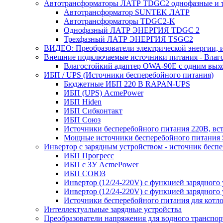
Автотрансформаторы ЛАТР TDGC2 однофазные и 
Автотрансформатор SUNTEK ЛАТР
Автотрансформаторы TDGC2-K
Однофазный ЛАТР ЭНЕРГИЯ TDGC 2
Трехфазный ЛАТР ЭНЕРГИЯ TSGC2
ВИДЕО: Преобразователи электрической энергии, и
Внешние подключаемые источники питания - Влаг
Влагостойкий адаптер OWA-90E с одним вых
ИБП / UPS (Источники бесперебойного питания)
Бюджетные ИБП 220 В RAPAN-UPS
ИБП (UPS) AcmePower
ИБП Hiden
ИБП Сибконтакт
ИБП Союз
Источники бесперебойного питания 220В, в
Мощные источники бесперебойного питания
Инвертор с зарядным устройством - источник бесп
ИБП Прогресс
ИБП с ЗУ AcmePower
ИБП СОЮЗ
Инвертор (12/24-220V) с функцией зарядного
Инвертор (12/24-220V) с функцией зарядного 
Источники бесперебойного питания для котло
Интеллектуальные зарядные устройства
Преобразователи напряжения для водного транспор