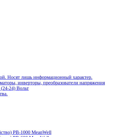
той. Носят лишь информационный характер.
рматоры, инверторы, преобразователи напряжения
(24-24) Вольт
тва.
йство) PB-1000 MeanWell