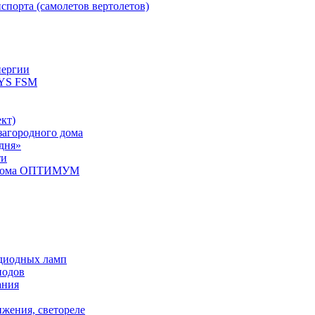
спорта (самолетов вертолетов)
нергии
YS FSM
кт)
загородного дома
дня»
ти
о дома ОПТИМУМ
одиодных ламп
иодов
ания
ижения, светореле