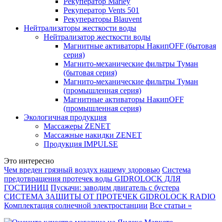
Рекуператор Marley
Рекуператор Vents 501
Рекуператоры Blauvent
Нейтрализаторы жесткости воды
Нейтрализатор жесткости воды
Магнитные активаторы НакипOFF (бытовая
серия)
Магнито-механические фильтры Туман
(бытовая серия)
Магнито-механические фильтры Туман
(промышленная серия)
Магнитные активаторы НакипOFF
(промышленная серия)
Экологичная продукция
Массажеры ZENET
Массажные накидки ZENET
Продукция IMPULSE
Это интересно
Чем вреден грязный воздух нашему здоровью
Система
предотвращения протечек воды GIDROLOCK ДЛЯ
ГОСТИНИЦ
Пускачи: заводим двигатель с бустера
СИСТЕМА ЗАЩИТЫ ОТ ПРОТЕЧЕК GIDROLOCK RADIO
Комплектация солнечной электростанции
Все статьи »