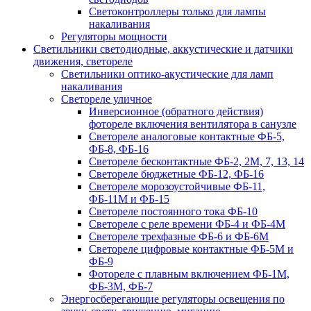
Светоконтроллеры только для лампы
накаливания
Регуляторы мощности
Светильники светодиодные, аккустические и датчики
движения, светореле
Светильники оптико-акустические для ламп
накаливания
Светореле уличное
Инверсионное (обратного действия)
фотореле включения вентилятора в санузле
Светореле аналоговые контактные ФБ-5,
ФБ-8, ФБ-16
Светореле бесконтактные ФБ-2, 2М, 7, 13, 14
Светореле бюджетные ФБ-12, ФБ-16
Светореле морозоустойчивые ФБ-11,
ФБ-11М и ФБ-15
Светореле постоянного тока ФБ-10
Светореле с реле времени ФБ-4 и ФБ-4М
Светореле трехфазные ФБ-6 и ФБ-6М
Светореле цифровые контактные ФБ-5М и
ФБ-9
Фотореле с плавным включением ФБ-1М,
ФБ-3М, ФБ-7
Энергосберегающие регуляторы освещения по