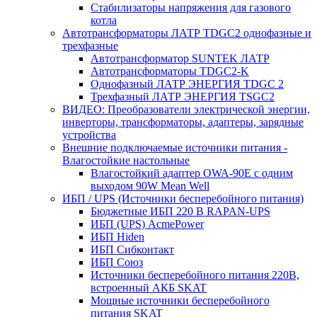
Стабилизаторы напряжения для газового
котла
Автотрансформаторы ЛАТР TDGC2 однофазные и
трехфазные
Автотрансформатор SUNTEK ЛАТР
Автотрансформаторы TDGC2-K
Однофазный ЛАТР ЭНЕРГИЯ TDGC 2
Трехфазный ЛАТР ЭНЕРГИЯ TSGC2
ВИДЕО: Преобразователи электрической энергии,
инверторы, трансформаторы, адаптеры, зарядные
устройства
Внешние подключаемые источники питания -
Влагостойкие настольные
Влагостойкий адаптер OWA-90E с одним
выходом 90W Mean Well
ИБП / UPS (Источники бесперебойного питания)
Бюджетные ИБП 220 В RAPAN-UPS
ИБП (UPS) AcmePower
ИБП Hiden
ИБП Сибконтакт
ИБП Союз
Источники бесперебойного питания 220В,
встроенный АКБ SKAT
Мощные источники бесперебойного
питания SKAT