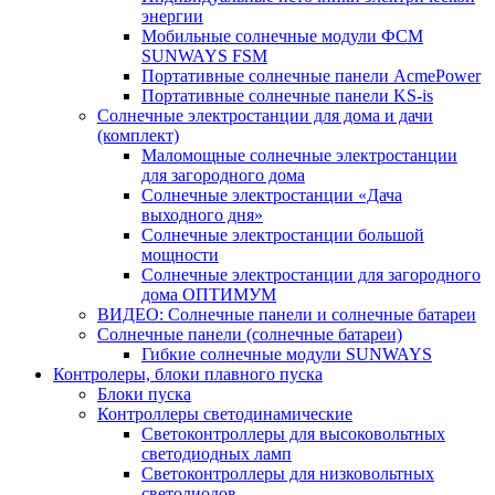
энергии
Мобильные солнечные модули ФСМ
SUNWAYS FSM
Портативные солнечные панели AcmePower
Портативные солнечные панели KS-is
Солнечные электростанции для дома и дачи
(комплект)
Маломощные солнечные электростанции
для загородного дома
Солнечные электростанции «Дача
выходного дня»
Солнечные электростанции большой
мощности
Солнечные электростанции для загородного
дома ОПТИМУМ
ВИДЕО: Солнечные панели и солнечные батареи
Солнечные панели (солнечные батареи)
Гибкие солнечные модули SUNWAYS
Контролеры, блоки плавного пуска
Блоки пуска
Контроллеры светодинамические
Светоконтроллеры для высоковольтных
светодиодных ламп
Светоконтроллеры для низковольтных
светодиодов