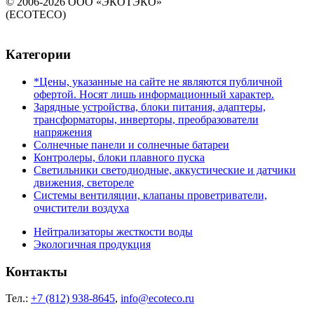
© 2006-2026 ООО «ЭКОТЭКО»
(ECOTECO)
Категории
*Цены, указанные на сайте не являются публичной
офертой. Носят лишь информационный характер.
Зарядные устройства, блоки питания, адаптеры,
трансформаторы, инверторы, преобразователи
напряжения
Солнечные панели и солнечные батареи
Контролеры, блоки плавного пуска
Светильники светодиодные, аккустические и датчики
движения, светореле
Системы вентиляции, клапаны проветриватели,
очистители воздуха
Нейтрализаторы жесткости воды
Экологичная продукция
Контакты
Тел.:
+7 (812) 938-8645
,
info@ecoteco.ru