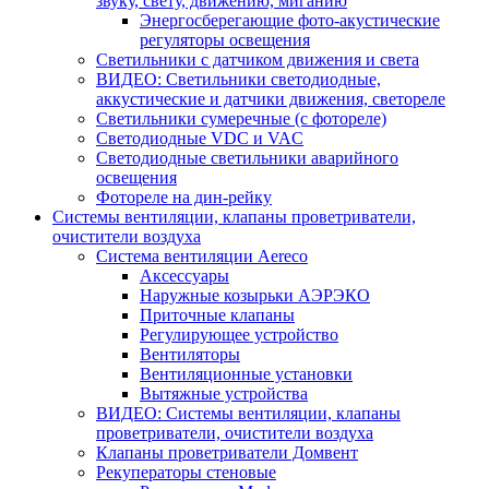
звуку, свету, движению, миганию
Энергосберегающие фото-акустические
регуляторы освещения
Светильники с датчиком движения и света
ВИДЕО: Светильники светодиодные,
аккустические и датчики движения, светореле
Светильники сумеречные (с фотореле)
Светодиодные VDC и VAC
Светодиодные светильники аварийного
освещения
Фотореле на дин-рейку
Системы вентиляции, клапаны проветриватели,
очистители воздуха
Система вентиляции Aereco
Аксессуары
Наружные козырьки АЭРЭКО
Приточные клапаны
Регулирующее устройство
Вентиляторы
Вентиляционные установки
Вытяжные устройства
ВИДЕО: Системы вентиляции, клапаны
проветриватели, очистители воздуха
Клапаны проветриватели Домвент
Рекуператоры стеновые