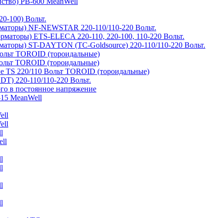
йство) PB-600 MeanWell
0-100) Вольт.
маторы) NF-NEWSTAR 220-110/110-220 Вольт.
рматоры) ETS-ELECA 220-110, 220-100, 110-220 Вольт.
аторы) ST-DAYTON (TC-Goldsource) 220-110/110-220 Вольт.
ольт TOROID (тороидальные)
ольт TOROID (тороидальные)
 TS 220/110 Вольт TOROID (тороидальные)
DT) 220-110/110-220 Вольт.
го в постоянное напряжение
-15 MeanWell
ell
ell
l
ll
l
l
l
l