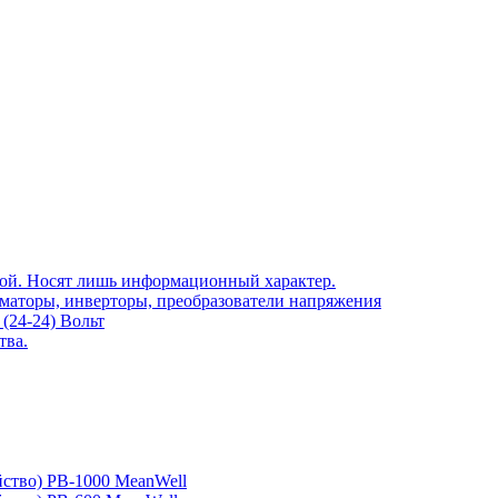
той. Носят лишь информационный характер.
рматоры, инверторы, преобразователи напряжения
(24-24) Вольт
тва.
йство) PB-1000 MeanWell