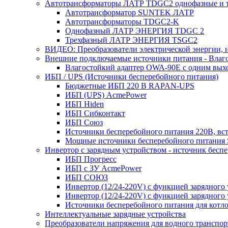
Автотрансформаторы ЛАТР TDGC2 однофазные и 
Автотрансформатор SUNTEK ЛАТР
Автотрансформаторы TDGC2-K
Однофазный ЛАТР ЭНЕРГИЯ TDGC 2
Трехфазный ЛАТР ЭНЕРГИЯ TSGC2
ВИДЕО: Преобразователи электрической энергии, и
Внешние подключаемые источники питания - Влаг
Влагостойкий адаптер OWA-90E с одним вых
ИБП / UPS (Источники бесперебойного питания)
Бюджетные ИБП 220 В RAPAN-UPS
ИБП (UPS) AcmePower
ИБП Hiden
ИБП Сибконтакт
ИБП Союз
Источники бесперебойного питания 220В, в
Мощные источники бесперебойного питания
Инвертор с зарядным устройством - источник бесп
ИБП Прогресс
ИБП с ЗУ AcmePower
ИБП СОЮЗ
Инвертор (12/24-220V) с функцией зарядного
Инвертор (12/24-220V) с функцией зарядного 
Источники бесперебойного питания для котло
Интеллектуальные зарядные устройства
Преобразователи напряжения для водного транспор