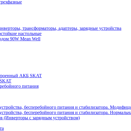
трехфазные
нверторы, трансформаторы, адаптеры, зарядные устройства
остойкие настольные
одом 90W Mean Well
строенный АКБ SKAT
 SKAT
еребойного питания
 устройства, бесперебойного питания и стабилизатора. Модифиц
устройства, бесперебойного питания и стабилизатора. Нормальна
в (Инверторы с зарядным устройством)
та