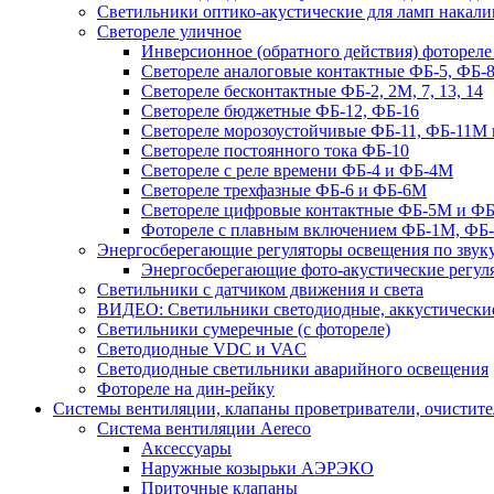
Светильники оптико-акустические для ламп накали
Светореле уличное
Инверсионное (обратного действия) фотореле
Светореле аналоговые контактные ФБ-5, ФБ-8
Светореле бесконтактные ФБ-2, 2М, 7, 13, 14
Светореле бюджетные ФБ-12, ФБ-16
Светореле морозоустойчивые ФБ-11, ФБ-11М 
Светореле постоянного тока ФБ-10
Светореле с реле времени ФБ-4 и ФБ-4М
Светореле трехфазные ФБ-6 и ФБ-6М
Светореле цифровые контактные ФБ-5М и ФБ
Фотореле с плавным включением ФБ-1М, ФБ
Энергосберегающие регуляторы освещения по звуку
Энергосберегающие фото-акустические регул
Светильники с датчиком движения и света
ВИДЕО: Светильники светодиодные, аккустические
Светильники сумеречные (с фотореле)
Светодиодные VDC и VAC
Светодиодные светильники аварийного освещения
Фотореле на дин-рейку
Системы вентиляции, клапаны проветриватели, очистите
Система вентиляции Aereco
Аксессуары
Наружные козырьки АЭРЭКО
Приточные клапаны