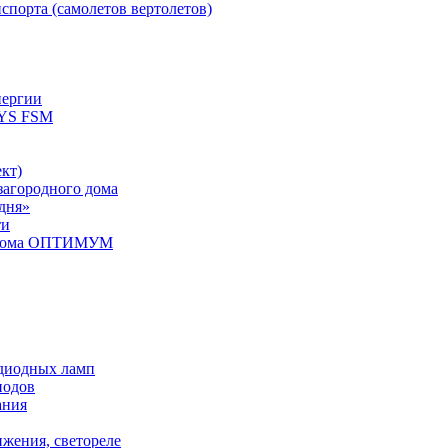
спорта (самолетов вертолетов)
нергии
YS FSM
кт)
загородного дома
дня»
ти
о дома ОПТИМУМ
одиодных ламп
иодов
ания
ижения, светореле