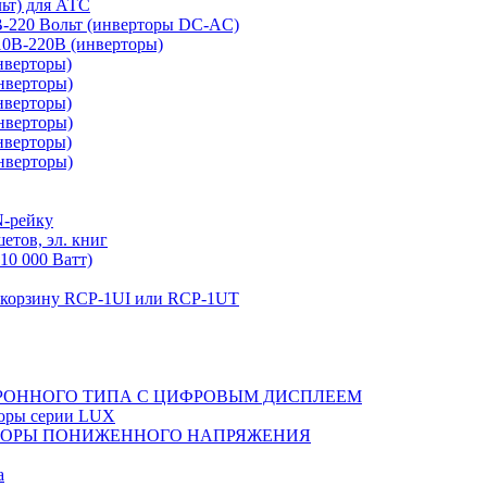
льт) для АТС
0В-220 Вольт (инверторы DC-AC)
110В-220В (инверторы)
нверторы)
нверторы)
нверторы)
нверторы)
нверторы)
нверторы)
N-рейку
етов, эл. книг
10 000 Ватт)
в корзину RCP-1UI или RCP-1UT
РОННОГО ТИПА С ЦИФРОВЫМ ДИСПЛЕЕМ
торы серии LUX
ТОРЫ ПОНИЖЕННОГО НАПРЯЖЕНИЯ
а