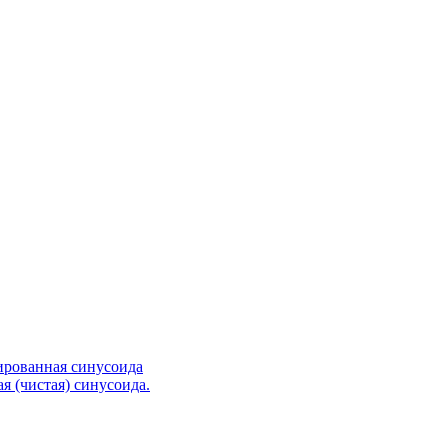
ированная синусоида
я (чистая) синусоида.