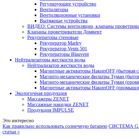
Регулирующее устройство
Вентиляторы
Вентиляционные установки
Вытяжные устройства
ВИДЕО: Системы вентиляции, клапаны проветриват
Клапаны проветриватели Домвент
Рекуператоры стеновые
Рекуператор Marley
Рекуператор Vents 501
Рекуператоры Blauvent
Нейтрализаторы жесткости воды
Нейтрализатор жесткости воды
Магнитные активаторы НакипOFF (бытовая с
Магнито-механические фильтры Туман (бытов
Магнито-механические фильтры Туман (пром
Магнитные активаторы НакипOFF (промышле
Экологичная продукция
Массажеры ZENET
Массажные накидки ZENET
Продукция IMPULSE
Это интересно
Как правильно использовать солнечную батарею
СИСТЕМА G
статьи »