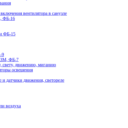
вания
 включения вентилятора в санузле
, ФБ-16
и ФБ-15
-9
-3М, ФБ-7
, свету, движению, миганию
яторы освещения
 и датчики движения, светореле
ли воздуха