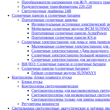
Преобразователи напряжения для Ж/Д, летного тран
Разделительные трансформаторы 220-220
Светодиодные драйверы 24В
Солнечные панели и солнечные батареи
Портативные солнечные зарядки
Индивидуальные источники электрической э
Мобильные солнечные модули ФСМ SUNWA
Портативные солнечные панели AcmePower
Портативные солнечные панели KS-is
Солнечные электростанции для дома и дачи (компле
Маломощные солнечные электростанции для 
Солнечные электростанции «Дача выходного 
Солнечные электростанции большой мощнос
Солнечные электростанции для загородног
ВИДЕО: Солнечные панели и солнечные батареи
Солнечные панели (солнечные батареи)
Гибкие солнечные модули SUNWAYS
Контролеры, блоки плавного пуска
Блоки пуска
Контроллеры светодинамические
Светоконтроллеры для высоковольтных свет
Светоконтроллеры для низковольтных светод
Светоконтроллеры только для лампы накалив
Регуляторы мощности
Светильники светодиодные, аккустические и датчики дв