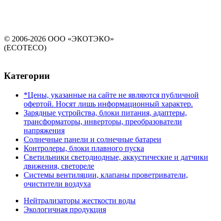
© 2006-2026 ООО «ЭКОТЭКО»
(ECOTECO)
Категории
*Цены, указанные на сайте не являются публичной
офертой. Носят лишь информационный характер.
Зарядные устройства, блоки питания, адаптеры,
трансформаторы, инверторы, преобразователи
напряжения
Солнечные панели и солнечные батареи
Контролеры, блоки плавного пуска
Светильники светодиодные, аккустические и датчики
движения, светореле
Системы вентиляции, клапаны проветриватели,
очистители воздуха
Нейтрализаторы жесткости воды
Экологичная продукция