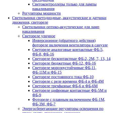
Светоконтроллеры только для лампы
накаливания
Регуляторы мощности
Светильники светодиодные, аккустические и датчики
движения, светореле
Светильники оптико-акустические для ламп
накаливания
Светореле уличное
Инверсионное (обратного действия)
фотореле включения вентилятора в санузле
Светореле аналоговые контактные ФБ-5,
ФБ-8, ФБ-16
Светореле бесконтактные ФБ-2, 2М, 7, 13, 14
Светореле бюджетные ФБ-12, ФБ-16
Светореле морозоустойчивые ФБ-11,
ФБ-11М и ФБ-15
Светореле постоянного тока ФБ-10
Светореле с реле времени ФБ-4 и ФБ-4М
Светореле трехфазные ФБ-6 и ФБ-6М
Светореле цифровые контактные ФБ-5М и
ФБ-9
Фотореле с плавным включением ФБ-1М,
ФБ-3М, ФБ-7
Энергосберегающие регуляторы освещения по