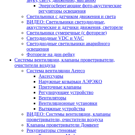
звуку, свету, движению, миганию
Энергосберегающие фото-акустические
регуляторы освещения
Светильники с датчиком движения и света
ВИДЕО: Светильники светодиодные,
аккустические и датчики движения, светореле
Светильники сумеречные (с фотореле)
Светодиодные VDC и VAC
Светодиодные светильники аварийного
освещения
Фотореле на дин-рейку
Системы вентиляции, клапаны проветриватели,
очистители воздуха
Система вентиляции Aereco
Аксессуары
Наружные козырьки АЭРЭКО
Приточные клапаны
Регулирующее устройство
Вентиляторы
Вентиляционные установки
Вытяжные устройства
ВИДЕО: Системы вентиляции, клапаны
проветриватели, очистители воздуха
Клапаны проветриватели Домвент
Рекуператоры стеновые