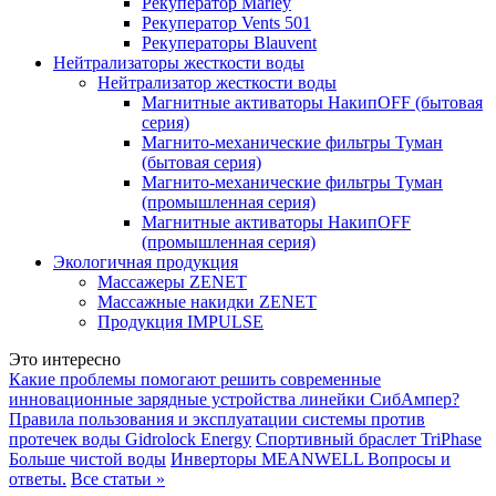
Рекуператор Marley
Рекуператор Vents 501
Рекуператоры Blauvent
Нейтрализаторы жесткости воды
Нейтрализатор жесткости воды
Магнитные активаторы НакипOFF (бытовая
серия)
Магнито-механические фильтры Туман
(бытовая серия)
Магнито-механические фильтры Туман
(промышленная серия)
Магнитные активаторы НакипOFF
(промышленная серия)
Экологичная продукция
Массажеры ZENET
Массажные накидки ZENET
Продукция IMPULSE
Это интересно
Какие проблемы помогают решить современные
инновационные зарядные устройства линейки СибАмпер?
Правила пользования и эксплуатации системы против
протечек воды Gidrolock Energy
Спортивный браслет TriPhase
Больше чистой воды
Инверторы MEANWELL Вопросы и
ответы.
Все статьи »