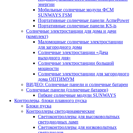
энергии
Мобильные солнечные модули ФСМ
SUNWAYS FSM
Портативные солнечные панели AcmePower
Портативные солнечные панели KS-is
Солнечные электростанции для дома и дачи
(комплект)
Маломощные солнечные электростанции
для загородного дома
Солнечные электростанции «Дача
выходного дня»
Солнечные электростанции большой
мощности
Солнечные электростанции для загородного
дома ОПТИМУМ
ВИДЕО: Солнечные панели и солнечные батареи
Солнечные панели (солнечные батареи)
Гибкие солнечные модули SUNWAYS
Контролеры, блоки плавного пуска
Блоки пуска
Контроллеры светодинамические
Светоконтроллеры для высоковольтных
светодиодных ламп
Светоконтроллеры для низковольтных
светодиодов