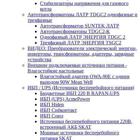
Стабилизаторы напряжения для газового
котла
Автотрансформаторы ЛАТР TDGC2 однофазные и
трехфазные
Автотрансформатор SUNTEK ЛАТР
Автотрансформаторы TDGC2-K
Однофазный ЛАТР ЭНЕРГИЯ TDGC 2
Трехфазный ЛАТР ЭНЕРГИЯ TSGC2
ВИДЕО: Преобразователи электрической энергии,
инверторы, трансформаторы, адаптеры, зарядные
устройства
Внешние подключаемые источники питания -
Влагостойкие настольные
Влагостойкий адаптер OWA-90E с одним
выходом 90W Mean Well
ИБП / UPS (Источники бесперебойного питания)
Бюджетные ИБП 220 В RAPAN-UPS
ИБП (UPS) AcmePower
ИБП Hiden
ИБП Сибконтакт
ИБП Союз
Источники бесперебойного питания 220В,
встроенный АКБ SKAT
Мощные источники бесперебойного
питания SKAT