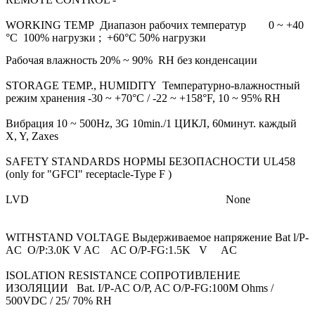
WORKING TEMP Диапазон рабочих температур 0 ~ +40
°C 100% нагрузки ; +60°C 50% нагрузки
Рабочая влажность 20% ~ 90% RH без конденсации
STORAGE TEMP., HUMIDITY Температурно-влажностный
режим хранения -30 ~ +70°C / -22 ~ +158°F, 10 ~ 95% RH
Вибрация 10 ~ 500Hz, 3G 10min./1 ЦИКЛ, 60минут. каждый
X, Y, Zaxes
SAFETY STANDARDS НОРМЫ БЕЗОПАСНОСТИ UL458
(only for "GFCI" receptacle-Type F )
LVD None
WITHSTAND VOLTAGE Выдерживаемое напряжение Bat l/P-
AC O/P:3.0K V AC AC O/P-FG:1.5K V AC
ISOLATION RESISTANCE СОПРОТИВЛЕНИЕ
ИЗОЛЯЦИИ Bat. I/P-AC O/P, AC O/P-FG:100M Ohms /
500VDC / 25/ 70% RH