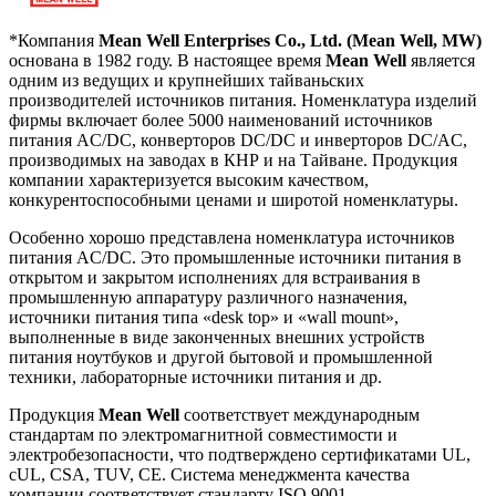
*Компания
Mean Well Enterprises Co., Ltd. (Mean Well, MW)
основана в 1982 году. В настоящее время
Mean Well
является
одним из ведущих и крупнейших тайваньских
производителей источников питания. Номенклатура изделий
фирмы включает более 5000 наименований источников
питания AC/DC, конверторов DC/DC и инверторов DC/AC,
производимых на заводах в КНР и на Тайване. Продукция
компании характеризуется высоким качеством,
конкурентоспособными ценами и широтой номенклатуры.
Особенно хорошо представлена номенклатура источников
питания AC/DC. Это промышленные источники питания в
открытом и закрытом исполнениях для встраивания в
промышленную аппаратуру различного назначения,
источники питания типа «desk top» и «wall mount»,
выполненные в виде законченных внешних устройств
питания ноутбуков и другой бытовой и промышленной
техники, лабораторные источники питания и др.
Продукция
Mean Well
соответствует международным
стандартам по электромагнитной совместимости и
электробезопасности, что подтверждено сертификатами UL,
cUL, CSA, TUV, CE. Система менеджмента качества
компании соответствует стандарту ISO 9001.