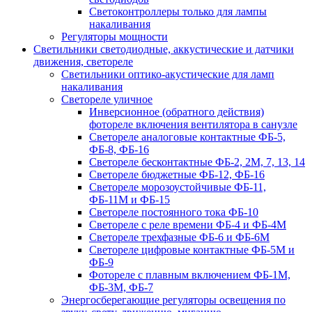
Светоконтроллеры только для лампы
накаливания
Регуляторы мощности
Светильники светодиодные, аккустические и датчики
движения, светореле
Светильники оптико-акустические для ламп
накаливания
Светореле уличное
Инверсионное (обратного действия)
фотореле включения вентилятора в санузле
Светореле аналоговые контактные ФБ-5,
ФБ-8, ФБ-16
Светореле бесконтактные ФБ-2, 2М, 7, 13, 14
Светореле бюджетные ФБ-12, ФБ-16
Светореле морозоустойчивые ФБ-11,
ФБ-11М и ФБ-15
Светореле постоянного тока ФБ-10
Светореле с реле времени ФБ-4 и ФБ-4М
Светореле трехфазные ФБ-6 и ФБ-6М
Светореле цифровые контактные ФБ-5М и
ФБ-9
Фотореле с плавным включением ФБ-1М,
ФБ-3М, ФБ-7
Энергосберегающие регуляторы освещения по