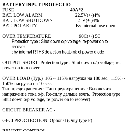
BATTERY INPUT PROTECTIO
FUSE
40A*2
BAT. LOW ALARM 22.5V(+-)4%
BAT. LOW SHUTDOWN 21V(+-)4%
BAT. POLARITY By internal fuse open
OVER TEMPERATURE 90C(+-) 5C
Protection type : Shut down o/p voltage, re-power on to
recover
; by internal RTH3 detect on heatsink of power diode
OUTPUT SHORT Protection type : Shut down o/p voltage, re-
power on to recover
OVER LOAD (Typ.) 105 ~ 115% нагрузка на 180 sec., 115% ~
150% нагрузка на 10 sec.
Тип предохранения : Тип предохранения : Выключите
напряжение тока o/p, Re-силу дальше взять. Protection type :
Shut down o/p voltage, re-power on to recover)
CIRCUIT BREAKER AC -
GFCI PROCTECTION Optional (Only type F)
REMOTE CONTROL -