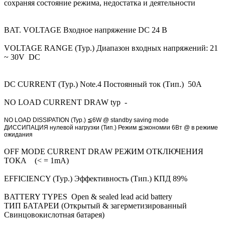
сохраняя состояние режима, недостатка и деятельности
BAT. VOLTAGE Входное напряжение DC 24 В
VOLTAGE RANGE (Typ.) Диапазон входных напряжений: 21
~ 30V DC
DC CURRENT (Typ.) Note.4 Постоянный ток (Тип.) 50A
NO LOAD CURRENT DRAW typ -
NO LOAD DISSIPATION (Typ.) ≦6W @ standby saving mode
ДИССИПАЦИЯ нулевой нагрузки (Тип.) Режим ≦экономии 6Вт @ в режиме
ожидания
OFF MODE CURRENT DRAW РЕЖИМ ОТКЛЮЧЕНИЯ
ТОКА (< = 1mA)
EFFICIENCY (Typ.) Эффективность (Тип.) КПД 89%
BATTERY TYPES Open & sealed lead acid battery
ТИП БАТАРЕИ (Открытый & загерметизированный
Свинцовокислотная батарея)