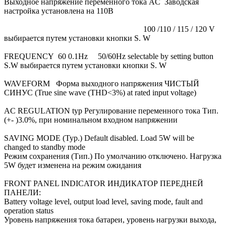
Выходное напряжение переменного тока AC Заводская
настройка установлена на 110В
100 /110 / 115 / 120 V
выбирается путем установки кнопки S. W
FREQUENCY 60 0.1Hz 50/60Hz selectable by setting button
S.W выбирается путем установки кнопки S. W
WAVEFORM
Форма выходного напряжения
ЧИСТЫЙ
СИНУС
(True sine wave (THD<3%) at rated input voltage)
AC REGULATION typ Регулирование переменного тока Тип.
(+- )3.0%, при номинальном входном напряжении
SAVING MODE (Typ.) Default disabled. Load 5W will be
changed to standby mode
Режим сохранения (Тип.) По умолчанию отключено. Нагрузка
5W будет изменена на режим ожидания
FRONT PANEL INDICATOR ИНДИКАТОР ПЕРЕДНЕЙ
ПАНЕЛИ:
Battery voltage level, output load level, saving mode, fault and
operation status
Уровень напряжения тока батареи, уровень нагрузки выхода,