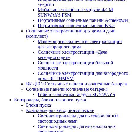
энергии
Мобильные солнечные модули ФСМ
SUNWAYS FSM
Портативные солнечные панели AcmePower
Портативные солнечные панели KS-is
Солнечные электростанции для дома и дачи
(комплект)
Маломощные солнечные электростанции
для загородного дома
Солнечные электростанции «Дача
выходного дня»
Солнечные электростанции большой
мощности
Солнечные электростанции для загородного
дома ОПТИМУМ
ВИДЕО: Солнечные панели и солнечные батареи
Солнечные панели (солнечные батареи)
Гибкие солнечные модули SUNWAYS
Контролеры, блоки плавного пуска
Блоки пуска
Контроллеры светодинамические
Светоконтроллеры для высоковольтных
светодиодных ламп
Светоконтроллеры для низковольтных
светодиодов