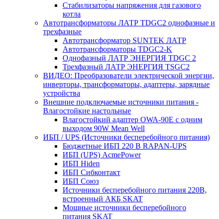
Стабилизаторы напряжения для газового
котла
Автотрансформаторы ЛАТР TDGC2 однофазные и
трехфазные
Автотрансформатор SUNTEK ЛАТР
Автотрансформаторы TDGC2-K
Однофазный ЛАТР ЭНЕРГИЯ TDGC 2
Трехфазный ЛАТР ЭНЕРГИЯ TSGC2
ВИДЕО: Преобразователи электрической энергии,
инверторы, трансформаторы, адаптеры, зарядные
устройства
Внешние подключаемые источники питания -
Влагостойкие настольные
Влагостойкий адаптер OWA-90E с одним
выходом 90W Mean Well
ИБП / UPS (Источники бесперебойного питания)
Бюджетные ИБП 220 В RAPAN-UPS
ИБП (UPS) AcmePower
ИБП Hiden
ИБП Сибконтакт
ИБП Союз
Источники бесперебойного питания 220В,
встроенный АКБ SKAT
Мощные источники бесперебойного
питания SKAT