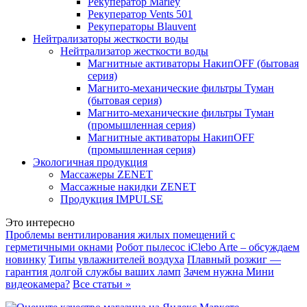
Рекуператор Marley
Рекуператор Vents 501
Рекуператоры Blauvent
Нейтрализаторы жесткости воды
Нейтрализатор жесткости воды
Магнитные активаторы НакипOFF (бытовая
серия)
Магнито-механические фильтры Туман
(бытовая серия)
Магнито-механические фильтры Туман
(промышленная серия)
Магнитные активаторы НакипOFF
(промышленная серия)
Экологичная продукция
Массажеры ZENET
Массажные накидки ZENET
Продукция IMPULSE
Это интересно
Проблемы вентилирования жилых помещений с
герметичными окнами
Робот пылесос iClebo Arte – обсуждаем
новинку
Типы увлажнителей воздуха
Плавный розжиг —
гарантия долгой службы ваших ламп
Зачем нужна Мини
видеокамера?
Все статьи »