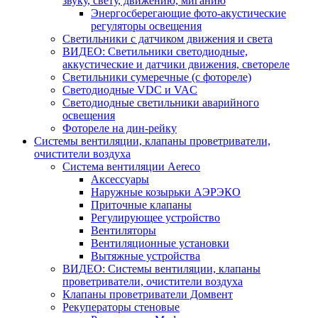
звуку, свету, движению, миганию
Энергосберегающие фото-акустические
регуляторы освещения
Светильники с датчиком движения и света
ВИДЕО: Светильники светодиодные,
аккустические и датчики движения, светореле
Светильники сумеречные (с фотореле)
Светодиодные VDC и VAC
Светодиодные светильники аварийного
освещения
Фотореле на дин-рейку
Системы вентиляции, клапаны проветриватели,
очистители воздуха
Система вентиляции Aereco
Аксессуары
Наружные козырьки АЭРЭКО
Приточные клапаны
Регулирующее устройство
Вентиляторы
Вентиляционные установки
Вытяжные устройства
ВИДЕО: Системы вентиляции, клапаны
проветриватели, очистители воздуха
Клапаны проветриватели Домвент
Рекуператоры стеновые