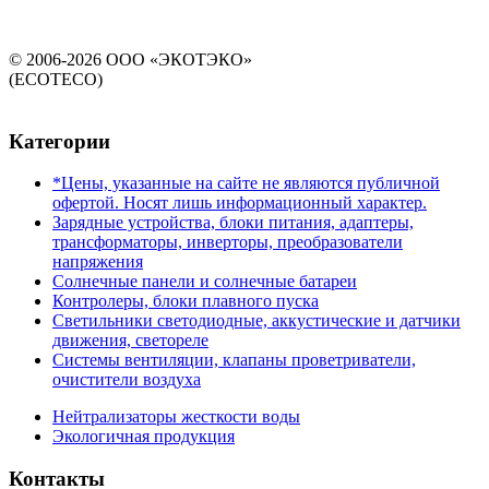
© 2006-2026 ООО «ЭКОТЭКО»
(ECOTECO)
Категории
*Цены, указанные на сайте не являются публичной
офертой. Носят лишь информационный характер.
Зарядные устройства, блоки питания, адаптеры,
трансформаторы, инверторы, преобразователи
напряжения
Солнечные панели и солнечные батареи
Контролеры, блоки плавного пуска
Светильники светодиодные, аккустические и датчики
движения, светореле
Системы вентиляции, клапаны проветриватели,
очистители воздуха
Нейтрализаторы жесткости воды
Экологичная продукция
Контакты