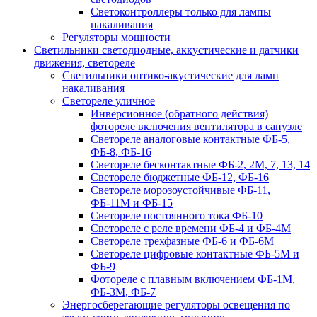
Светоконтроллеры только для лампы
накаливания
Регуляторы мощности
Светильники светодиодные, аккустические и датчики
движения, светореле
Светильники оптико-акустические для ламп
накаливания
Светореле уличное
Инверсионное (обратного действия)
фотореле включения вентилятора в санузле
Светореле аналоговые контактные ФБ-5,
ФБ-8, ФБ-16
Светореле бесконтактные ФБ-2, 2М, 7, 13, 14
Светореле бюджетные ФБ-12, ФБ-16
Светореле морозоустойчивые ФБ-11,
ФБ-11М и ФБ-15
Светореле постоянного тока ФБ-10
Светореле с реле времени ФБ-4 и ФБ-4М
Светореле трехфазные ФБ-6 и ФБ-6М
Светореле цифровые контактные ФБ-5М и
ФБ-9
Фотореле с плавным включением ФБ-1М,
ФБ-3М, ФБ-7
Энергосберегающие регуляторы освещения по