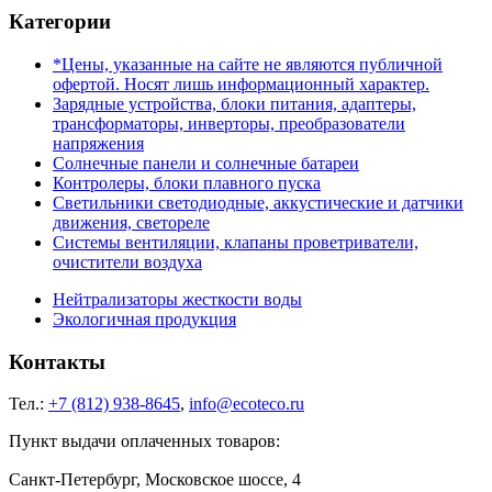
Категории
*Цены, указанные на сайте не являются публичной
офертой. Носят лишь информационный характер.
Зарядные устройства, блоки питания, адаптеры,
трансформаторы, инверторы, преобразователи
напряжения
Солнечные панели и солнечные батареи
Контролеры, блоки плавного пуска
Светильники светодиодные, аккустические и датчики
движения, светореле
Системы вентиляции, клапаны проветриватели,
очистители воздуха
Нейтрализаторы жесткости воды
Экологичная продукция
Контакты
Тел.:
+7 (812) 938-8645
,
info@ecoteco.ru
Пункт выдачи оплаченных товаров:
Санкт-Петербург, Московское шоссе, 4