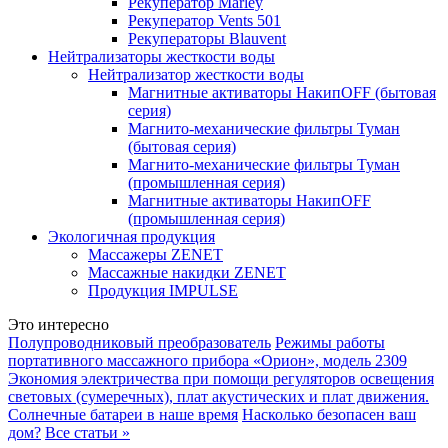
Рекуператор Marley
Рекуператор Vents 501
Рекуператоры Blauvent
Нейтрализаторы жесткости воды
Нейтрализатор жесткости воды
Магнитные активаторы НакипOFF (бытовая
серия)
Магнито-механические фильтры Туман
(бытовая серия)
Магнито-механические фильтры Туман
(промышленная серия)
Магнитные активаторы НакипOFF
(промышленная серия)
Экологичная продукция
Массажеры ZENET
Массажные накидки ZENET
Продукция IMPULSE
Это интересно
Полупроводниковый преобразователь
Режимы работы
портативного массажного прибора «Орион», модель 2309
Экономия электричества при помощи регуляторов освещения
световых (сумеречных), плат акустических и плат движения.
Солнечные батареи в наше время
Насколько безопасен ваш
дом?
Все статьи »