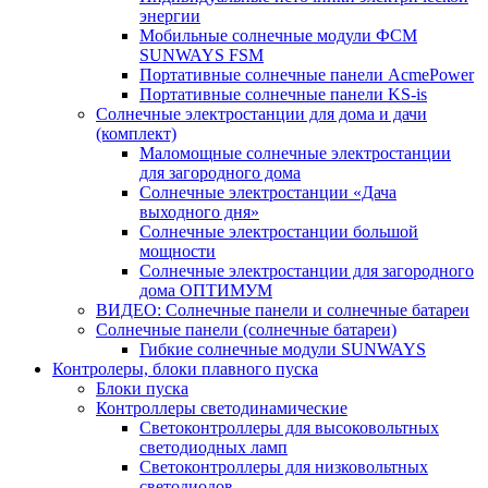
энергии
Мобильные солнечные модули ФСМ
SUNWAYS FSM
Портативные солнечные панели AcmePower
Портативные солнечные панели KS-is
Солнечные электростанции для дома и дачи
(комплект)
Маломощные солнечные электростанции
для загородного дома
Солнечные электростанции «Дача
выходного дня»
Солнечные электростанции большой
мощности
Солнечные электростанции для загородного
дома ОПТИМУМ
ВИДЕО: Солнечные панели и солнечные батареи
Солнечные панели (солнечные батареи)
Гибкие солнечные модули SUNWAYS
Контролеры, блоки плавного пуска
Блоки пуска
Контроллеры светодинамические
Светоконтроллеры для высоковольтных
светодиодных ламп
Светоконтроллеры для низковольтных
светодиодов