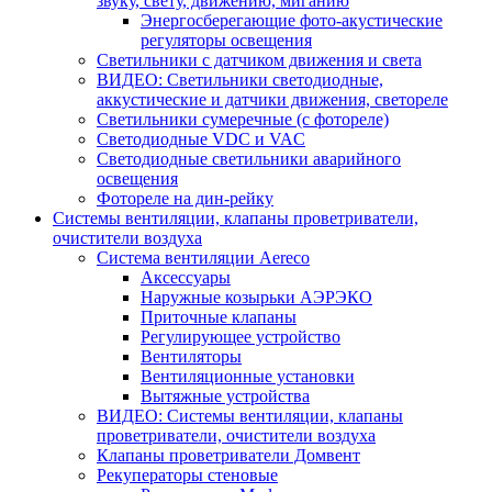
звуку, свету, движению, миганию
Энергосберегающие фото-акустические
регуляторы освещения
Светильники с датчиком движения и света
ВИДЕО: Светильники светодиодные,
аккустические и датчики движения, светореле
Светильники сумеречные (с фотореле)
Светодиодные VDC и VAC
Светодиодные светильники аварийного
освещения
Фотореле на дин-рейку
Системы вентиляции, клапаны проветриватели,
очистители воздуха
Система вентиляции Aereco
Аксессуары
Наружные козырьки АЭРЭКО
Приточные клапаны
Регулирующее устройство
Вентиляторы
Вентиляционные установки
Вытяжные устройства
ВИДЕО: Системы вентиляции, клапаны
проветриватели, очистители воздуха
Клапаны проветриватели Домвент
Рекуператоры стеновые