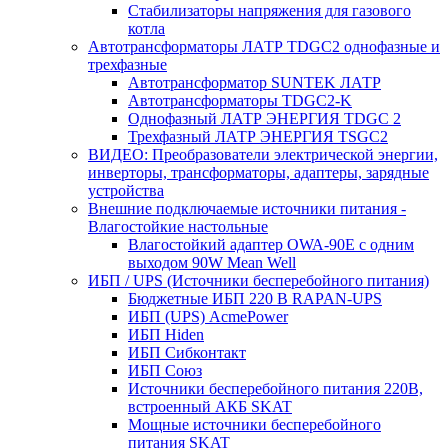
Стабилизаторы напряжения для газового
котла
Автотрансформаторы ЛАТР TDGC2 однофазные и
трехфазные
Автотрансформатор SUNTEK ЛАТР
Автотрансформаторы TDGC2-K
Однофазный ЛАТР ЭНЕРГИЯ TDGC 2
Трехфазный ЛАТР ЭНЕРГИЯ TSGC2
ВИДЕО: Преобразователи электрической энергии,
инверторы, трансформаторы, адаптеры, зарядные
устройства
Внешние подключаемые источники питания -
Влагостойкие настольные
Влагостойкий адаптер OWA-90E с одним
выходом 90W Mean Well
ИБП / UPS (Источники бесперебойного питания)
Бюджетные ИБП 220 В RAPAN-UPS
ИБП (UPS) AcmePower
ИБП Hiden
ИБП Сибконтакт
ИБП Союз
Источники бесперебойного питания 220В,
встроенный АКБ SKAT
Мощные источники бесперебойного
питания SKAT