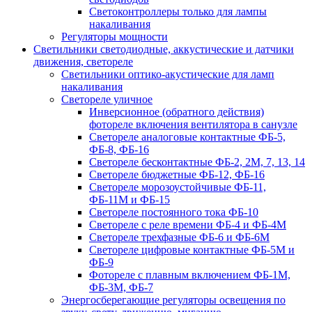
Светоконтроллеры только для лампы
накаливания
Регуляторы мощности
Светильники светодиодные, аккустические и датчики
движения, светореле
Светильники оптико-акустические для ламп
накаливания
Светореле уличное
Инверсионное (обратного действия)
фотореле включения вентилятора в санузле
Светореле аналоговые контактные ФБ-5,
ФБ-8, ФБ-16
Светореле бесконтактные ФБ-2, 2М, 7, 13, 14
Светореле бюджетные ФБ-12, ФБ-16
Светореле морозоустойчивые ФБ-11,
ФБ-11М и ФБ-15
Светореле постоянного тока ФБ-10
Светореле с реле времени ФБ-4 и ФБ-4М
Светореле трехфазные ФБ-6 и ФБ-6М
Светореле цифровые контактные ФБ-5М и
ФБ-9
Фотореле с плавным включением ФБ-1М,
ФБ-3М, ФБ-7
Энергосберегающие регуляторы освещения по