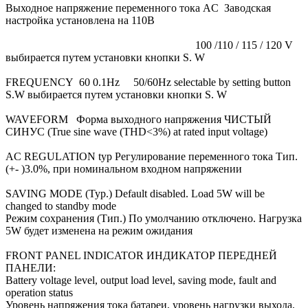
Выходное напряжение переменного тока AC Заводская
настройка установлена на 110В
100 /110 / 115 / 120 V
выбирается путем установки кнопки S. W
FREQUENCY 60 0.1Hz 50/60Hz selectable by setting button
S.W выбирается путем установки кнопки S. W
WAVEFORM
Форма выходного напряжения
ЧИСТЫЙ
СИНУС
(True sine wave (THD<3%) at rated input voltage)
AC REGULATION typ Регулирование переменного тока Тип.
(+- )3.0%, при номинальном входном напряжении
SAVING MODE (Typ.) Default disabled. Load 5W will be
changed to standby mode
Режим сохранения (Тип.) По умолчанию отключено. Нагрузка
5W будет изменена на режим ожидания
FRONT PANEL INDICATOR ИНДИКАТОР ПЕРЕДНЕЙ
ПАНЕЛИ:
Battery voltage level, output load level, saving mode, fault and
operation status
Уровень напряжения тока батареи, уровень нагрузки выхода,