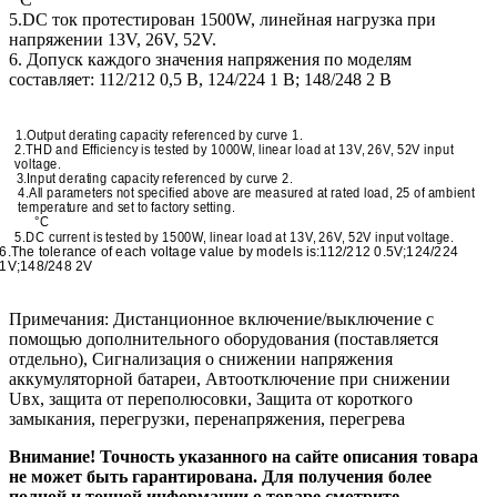
5.DC ток протестирован 1500W, линейная нагрузка при
напряжении 13V, 26V, 52V.
6. Допуск каждого значения напряжения по моделям
составляет: 112/212 0,5 В, 124/224 1 В; 148/248 2 В
1.Output derating capacity referenced by curve 1.
2.THD and Efficiency is tested by 1000W, linear load at 13V, 26V, 52V input
voltage.
3.Input derating capacity referenced by curve 2.
4.All parameters not specified above are measured at rated load, 25 of ambient
temperature and set to factory setting.
°C
5.DC current is tested by 1500W, linear load at 13V, 26V, 52V input voltage.
6.The tolerance of each voltage value by models is:112/212 0.5V;124/224
1V;148/248 2V
Примечания: Дистанционное включение/выключение с
помощью дополнительного оборудования (поставляется
отдельно), Сигнализация о снижении напряжения
аккумуляторной батареи, Автоотключение при снижении
Uвх, защита от переполюсовки, Защита от короткого
замыкания, перегрузки, перенапряжения, перегрева
Внимание! Точность указанного на сайте описания товара
не может быть гарантирована. Для получения более
полной и точной информации о товаре смотрите