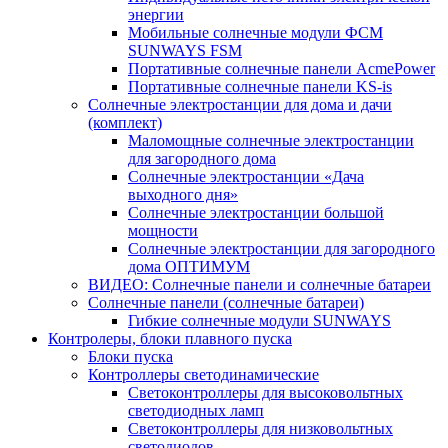
энергии
Мобильные солнечные модули ФСМ
SUNWAYS FSM
Портативные солнечные панели AcmePower
Портативные солнечные панели KS-is
Солнечные электростанции для дома и дачи
(комплект)
Маломощные солнечные электростанции
для загородного дома
Солнечные электростанции «Дача
выходного дня»
Солнечные электростанции большой
мощности
Солнечные электростанции для загородного
дома ОПТИМУМ
ВИДЕО: Солнечные панели и солнечные батареи
Солнечные панели (солнечные батареи)
Гибкие солнечные модули SUNWAYS
Контролеры, блоки плавного пуска
Блоки пуска
Контроллеры светодинамические
Светоконтроллеры для высоковольтных
светодиодных ламп
Светоконтроллеры для низковольтных
светодиодов