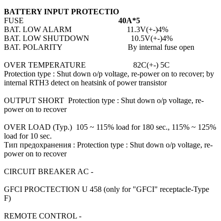
BATTERY INPUT PROTECTIO
FUSE
40A*5
BAT. LOW ALARM 11.3V(+-)4%
BAT. LOW SHUTDOWN 10.5V(+-)4%
BAT. POLARITY By internal fuse open
OVER TEMPERATURE 82C(+-) 5C
Protection type : Shut down o/p voltage, re-power on to recover; by
internal RTH3 detect on heatsink of power transistor
OUTPUT SHORT Protection type : Shut down o/p voltage, re-
power on to recover
OVER LOAD (Typ.) 105 ~ 115% load for 180 sec., 115% ~ 125%
load for 10 sec.
Тип предохранения : Protection type : Shut down o/p voltage, re-
power on to recover
CIRCUIT BREAKER AC -
GFCI PROCTECTION U 458 (only for "GFCI" receptacle-Type
F)
REMOTE CONTROL -