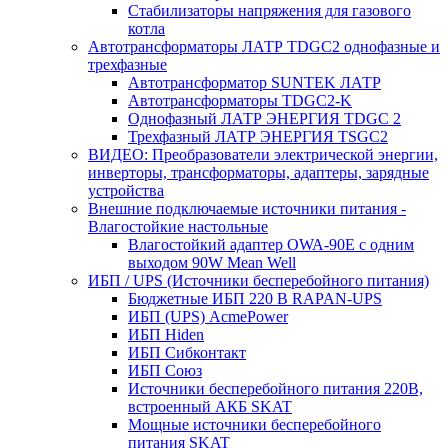
Стабилизаторы напряжения для газового
котла
Автотрансформаторы ЛАТР TDGC2 однофазные и
трехфазные
Автотрансформатор SUNTEK ЛАТР
Автотрансформаторы TDGC2-K
Однофазный ЛАТР ЭНЕРГИЯ TDGC 2
Трехфазный ЛАТР ЭНЕРГИЯ TSGC2
ВИДЕО: Преобразователи электрической энергии,
инверторы, трансформаторы, адаптеры, зарядные
устройства
Внешние подключаемые источники питания -
Влагостойкие настольные
Влагостойкий адаптер OWA-90E с одним
выходом 90W Mean Well
ИБП / UPS (Источники бесперебойного питания)
Бюджетные ИБП 220 В RAPAN-UPS
ИБП (UPS) AcmePower
ИБП Hiden
ИБП Сибконтакт
ИБП Союз
Источники бесперебойного питания 220В,
встроенный АКБ SKAT
Мощные источники бесперебойного
питания SKAT