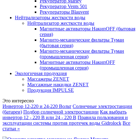
Рекуператор Marley
Рекуператор Vents 501
Рекуператоры Blauvent
Нейтрализаторы жесткости воды
Нейтрализатор жесткости воды
Магнитные активаторы НакипOFF (бытовая
серия)
Магнито-механические фильтры Туман
(бытовая серия)
Магнито-механические фильтры Туман
(промышленная серия)
Магнитные активаторы НакипOFF
(промышленная серия)
Экологичная продукция
Массажеры ZENET
Массажные накидки ZENET
Продукция IMPULSE
Это интересно
Инвертор 12-220 и 24-220 Вольт
Солнечные электростанции
(батареи)
Подбор солнечной электростанции
Как выбрать
инвертор 12 - 220 В или 24 - 220 В
Правила пользования и
эксплуатации системы против протечек воды Gidrolock
Все
статьи »