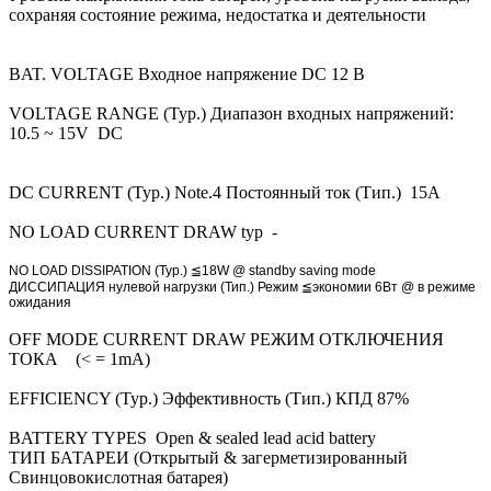
сохраняя состояние режима, недостатка и деятельности
BAT. VOLTAGE Входное напряжение DC 12 В
VOLTAGE RANGE (Typ.) Диапазон входных напряжений:
10.5 ~ 15V DC
DC CURRENT (Typ.) Note.4 Постоянный ток (Тип.) 15A
NO LOAD CURRENT DRAW typ -
NO LOAD DISSIPATION (Typ.) ≦18W @ standby saving mode
ДИССИПАЦИЯ нулевой нагрузки (Тип.) Режим ≦экономии 6Вт @ в режиме
ожидания
OFF MODE CURRENT DRAW РЕЖИМ ОТКЛЮЧЕНИЯ
ТОКА (< = 1mA)
EFFICIENCY (Typ.) Эффективность (Тип.) КПД 87%
BATTERY TYPES Open & sealed lead acid battery
ТИП БАТАРЕИ (Открытый & загерметизированный
Свинцовокислотная батарея)