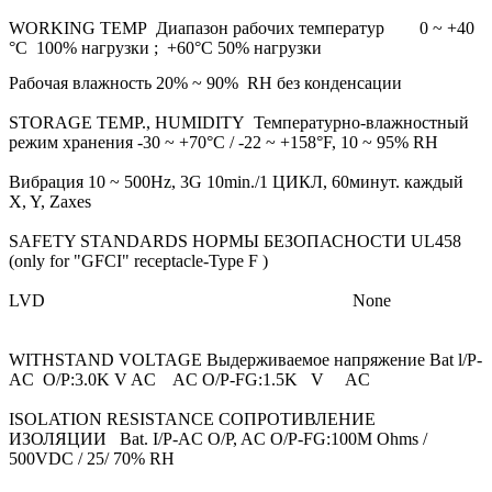
WORKING TEMP Диапазон рабочих температур 0 ~ +40
°C 100% нагрузки ; +60°C 50% нагрузки
Рабочая влажность 20% ~ 90% RH без конденсации
STORAGE TEMP., HUMIDITY Температурно-влажностный
режим хранения -30 ~ +70°C / -22 ~ +158°F, 10 ~ 95% RH
Вибрация 10 ~ 500Hz, 3G 10min./1 ЦИКЛ, 60минут. каждый
X, Y, Zaxes
SAFETY STANDARDS НОРМЫ БЕЗОПАСНОСТИ UL458
(only for "GFCI" receptacle-Type F )
LVD None
WITHSTAND VOLTAGE Выдерживаемое напряжение Bat l/P-
AC O/P:3.0K V AC AC O/P-FG:1.5K V AC
ISOLATION RESISTANCE СОПРОТИВЛЕНИЕ
ИЗОЛЯЦИИ Bat. I/P-AC O/P, AC O/P-FG:100M Ohms /
500VDC / 25/ 70% RH