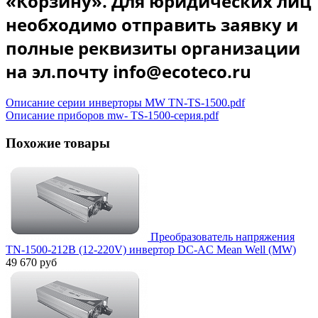
«Корзину». Для юридических лиц
необходимо отправить заявку и
полные реквизиты организации
на эл.почту info@ecoteco.ru
Описание серии инверторы MW TN-TS-1500.pdf
Описание приборов mw- TS-1500-серия.pdf
Похожие товары
Преобразователь напряжения
TN-1500-212B (12-220V) инвертор DC-AC Mean Well (MW)
49 670 руб