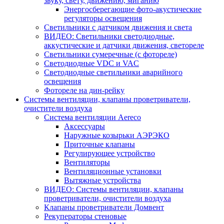
звуку, свету, движению, миганию
Энергосберегающие фото-акустические
регуляторы освещения
Светильники с датчиком движения и света
ВИДЕО: Светильники светодиодные,
аккустические и датчики движения, светореле
Светильники сумеречные (с фотореле)
Светодиодные VDC и VAC
Светодиодные светильники аварийного
освещения
Фотореле на дин-рейку
Системы вентиляции, клапаны проветриватели,
очистители воздуха
Система вентиляции Aereco
Аксессуары
Наружные козырьки АЭРЭКО
Приточные клапаны
Регулирующее устройство
Вентиляторы
Вентиляционные установки
Вытяжные устройства
ВИДЕО: Системы вентиляции, клапаны
проветриватели, очистители воздуха
Клапаны проветриватели Домвент
Рекуператоры стеновые