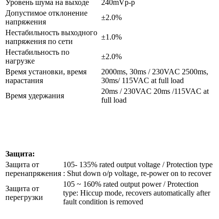
Уровень шума на выходе
240mVp-p
Допустимое отклонение
±2.0%
напряжения
Нестабильность выходного
±1.0%
напряжения по сети
Нестабильность по
±2.0%
нагрузке
Время установки, время
2000ms, 30ms / 230VAC 2500ms,
нарастания
30ms/ 115VAC at full load
20ms / 230VAC 20ms /115VAC at
Время удержания
full load
Защита:
Защита от
105- 135% rated output voltage / Protection type
перенапряжения
: Shut down o/p voltage, re-power on to recover
105 ~ 160% rated output power / Protection
Защита от
type: Hiccup mode, recovers automatically after
перегрузки
fault condition is removed