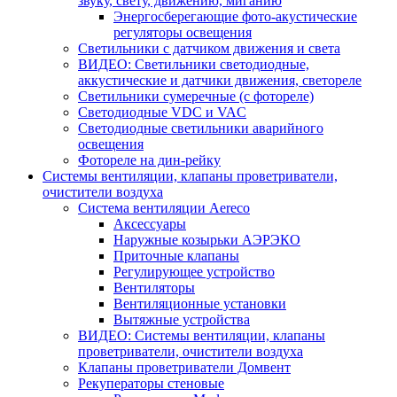
звуку, свету, движению, миганию
Энергосберегающие фото-акустические
регуляторы освещения
Светильники с датчиком движения и света
ВИДЕО: Светильники светодиодные,
аккустические и датчики движения, светореле
Светильники сумеречные (с фотореле)
Светодиодные VDC и VAC
Светодиодные светильники аварийного
освещения
Фотореле на дин-рейку
Системы вентиляции, клапаны проветриватели,
очистители воздуха
Система вентиляции Aereco
Аксессуары
Наружные козырьки АЭРЭКО
Приточные клапаны
Регулирующее устройство
Вентиляторы
Вентиляционные установки
Вытяжные устройства
ВИДЕО: Системы вентиляции, клапаны
проветриватели, очистители воздуха
Клапаны проветриватели Домвент
Рекуператоры стеновые