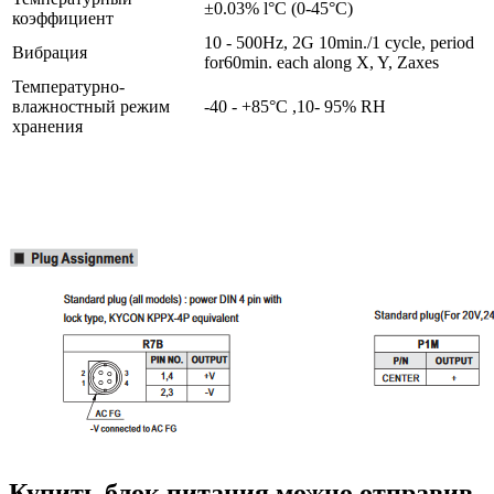
±0.03% l°C (0-45°C)
коэффициент
10 - 500Hz, 2G 10min./1 cycle, period
Вибрация
for60min. each along X, Y, Zaxes
Температурно-
влажностный режим
-40 - +85°C ,10- 95% RH
хранения
Купить блок питания можно отправив