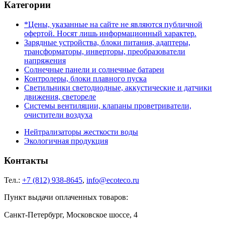
Категории
*Цены, указанные на сайте не являются публичной
офертой. Носят лишь информационный характер.
Зарядные устройства, блоки питания, адаптеры,
трансформаторы, инверторы, преобразователи
напряжения
Солнечные панели и солнечные батареи
Контролеры, блоки плавного пуска
Светильники светодиодные, аккустические и датчики
движения, светореле
Системы вентиляции, клапаны проветриватели,
очистители воздуха
Нейтрализаторы жесткости воды
Экологичная продукция
Контакты
Тел.:
+7 (812) 938-8645
,
info@ecoteco.ru
Пункт выдачи оплаченных товаров:
Санкт-Петербург, Московское шоссе, 4