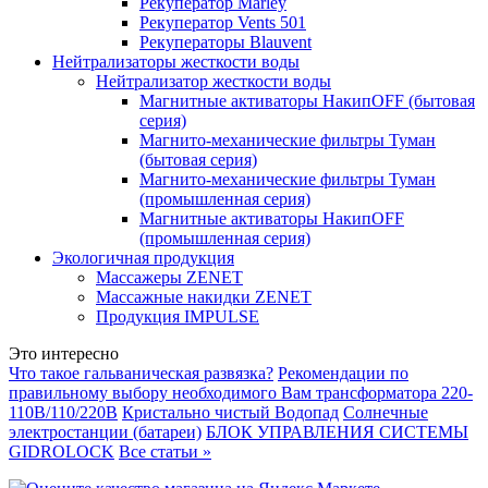
Рекуператор Marley
Рекуператор Vents 501
Рекуператоры Blauvent
Нейтрализаторы жесткости воды
Нейтрализатор жесткости воды
Магнитные активаторы НакипOFF (бытовая
серия)
Магнито-механические фильтры Туман
(бытовая серия)
Магнито-механические фильтры Туман
(промышленная серия)
Магнитные активаторы НакипOFF
(промышленная серия)
Экологичная продукция
Массажеры ZENET
Массажные накидки ZENET
Продукция IMPULSE
Это интересно
Что такое гальваническая развязка?
Рекомендации по
правильному выбору необходимого Вам трансформатора 220-
110В/110/220В
Кристально чистый Водопад
Солнечные
электростанции (батареи)
БЛОК УПРАВЛЕНИЯ СИСТЕМЫ
GIDROLOCK
Все статьи »