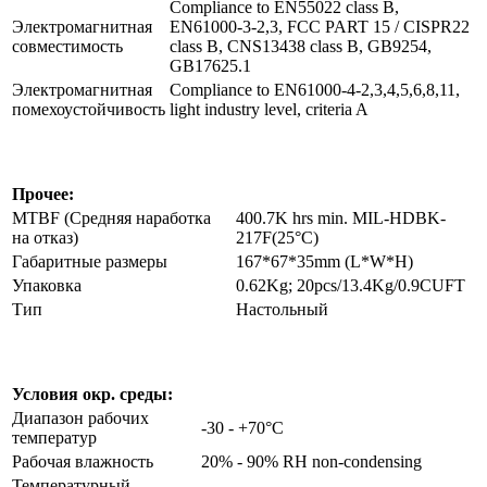
Compliance to EN55022 class B,
Электромагнитная
EN61000-3-2,3, FCC PART 15 / CISPR22
совместимость
class B, CNS13438 class B, GB9254,
GB17625.1
Электромагнитная
Compliance to EN61000-4-2,3,4,5,6,8,11,
помехоустойчивость
light industry level, criteria A
Прочее:
MTBF (Средняя наработка
400.7K hrs min. MIL-HDBK-
на отказ)
217F(25°C)
Габаритные размеры
167*67*35mm (L*W*H)
Упаковка
0.62Kg; 20pcs/13.4Kg/0.9CUFT
Тип
Настольный
Условия окр. среды:
Диапазон рабочих
-30 - +70°C
температур
Рабочая влажность
20% - 90% RH non-condensing
Температурный