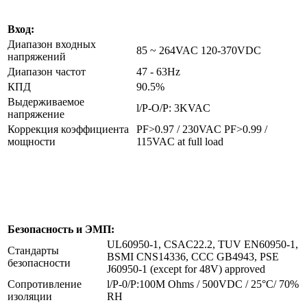
Вход:
Диапазон входных
85 ~ 264VAC 120-370VDC
напряжений
Диапазон частот
47 - 63Hz
КПД
90.5%
Выдерживаемое
l/P-O/P: 3KVAC
напряжение
Коррекция коэффициента
PF>0.97 / 230VAC PF>0.99 /
мощности
115VAC at full load
Безопасность и ЭМП:
UL60950-1, CSAC22.2, TUV EN60950-1,
Стандарты
BSMI CNS14336, CCC GB4943, PSE
безопасности
J60950-1 (except for 48V) approved
Сопротивление
l/P-0/P:100M Ohms / 500VDC / 25°C/ 70%
изоляции
RH