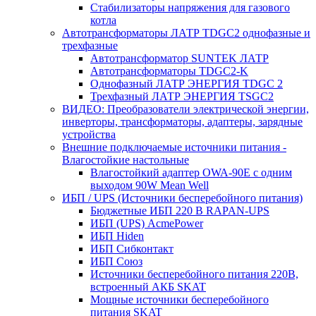
Стабилизаторы напряжения для газового
котла
Автотрансформаторы ЛАТР TDGC2 однофазные и
трехфазные
Автотрансформатор SUNTEK ЛАТР
Автотрансформаторы TDGC2-K
Однофазный ЛАТР ЭНЕРГИЯ TDGC 2
Трехфазный ЛАТР ЭНЕРГИЯ TSGC2
ВИДЕО: Преобразователи электрической энергии,
инверторы, трансформаторы, адаптеры, зарядные
устройства
Внешние подключаемые источники питания -
Влагостойкие настольные
Влагостойкий адаптер OWA-90E с одним
выходом 90W Mean Well
ИБП / UPS (Источники бесперебойного питания)
Бюджетные ИБП 220 В RAPAN-UPS
ИБП (UPS) AcmePower
ИБП Hiden
ИБП Сибконтакт
ИБП Союз
Источники бесперебойного питания 220В,
встроенный АКБ SKAT
Мощные источники бесперебойного
питания SKAT