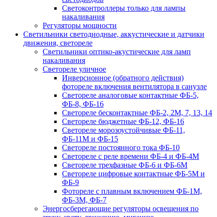
Светоконтроллеры только для лампы
накаливания
Регуляторы мощности
Светильники светодиодные, аккустические и датчики
движения, светореле
Светильники оптико-акустические для ламп
накаливания
Светореле уличное
Инверсионное (обратного действия)
фотореле включения вентилятора в санузле
Светореле аналоговые контактные ФБ-5,
ФБ-8, ФБ-16
Светореле бесконтактные ФБ-2, 2М, 7, 13, 14
Светореле бюджетные ФБ-12, ФБ-16
Светореле морозоустойчивые ФБ-11,
ФБ-11М и ФБ-15
Светореле постоянного тока ФБ-10
Светореле с реле времени ФБ-4 и ФБ-4М
Светореле трехфазные ФБ-6 и ФБ-6М
Светореле цифровые контактные ФБ-5М и
ФБ-9
Фотореле с плавным включением ФБ-1М,
ФБ-3М, ФБ-7
Энергосберегающие регуляторы освещения по