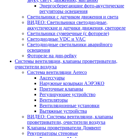
звуку, свету, движению, миганию
Энергосберегающие фото-акустические
регуляторы освещения
Светильники с датчиком движения и света
ВИДЕО: Светильники светодиодные,
аккустические и датчики движения, светореле
Светильники сумеречные (с фотореле)
Светодиодные VDC и VAC
Светодиодные светильники аварийного
освещения
Фотореле на дин-рейку
Системы вентиляции, клапаны проветриватели,
очистители воздуха
Система вентиляции Aereco
Аксессуары
Наружные козырьки АЭРЭКО
Приточные клапаны
Регулирующее устройство
Вентиляторы
Вентиляционные установки
Вытяжные устройства
ВИДЕО: Системы вентиляции, клапаны
проветриватели, очистители воздуха
Клапаны проветриватели Домвент
Рекуператоры стеновые