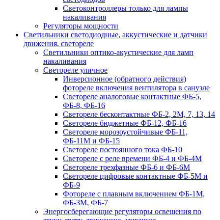
Светоконтроллеры только для лампы
накаливания
Регуляторы мощности
Светильники светодиодные, аккустические и датчики
движения, светореле
Светильники оптико-акустические для ламп
накаливания
Светореле уличное
Инверсионное (обратного действия)
фотореле включения вентилятора в санузле
Светореле аналоговые контактные ФБ-5,
ФБ-8, ФБ-16
Светореле бесконтактные ФБ-2, 2М, 7, 13, 14
Светореле бюджетные ФБ-12, ФБ-16
Светореле морозоустойчивые ФБ-11,
ФБ-11М и ФБ-15
Светореле постоянного тока ФБ-10
Светореле с реле времени ФБ-4 и ФБ-4М
Светореле трехфазные ФБ-6 и ФБ-6М
Светореле цифровые контактные ФБ-5М и
ФБ-9
Фотореле с плавным включением ФБ-1М,
ФБ-3М, ФБ-7
Энергосберегающие регуляторы освещения по