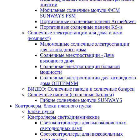
энергии
Мобильные солнечные модули ФСМ
SUNWAYS FSM
Портативные солнечные панели AcmePower
Портативные солнечные панели KS-is
Солнечные электростанции для дома и дачи
(комплект)
Маломощные солнечные электростанции
для загородного дома
Солнечные электростанции «Дача
выходного дня»
Солнечные электростанции большой
мощности
Солнечные электростанции для загородного
дома ОПТИМУМ
ВИДЕО: Солнечные панели и солнечные батареи
Солнечные панели (солнечные батареи)
Гибкие солнечные модули SUNWAYS
Контролеры, блоки плавного пуска
Блоки пуска
Контроллеры светодинамические
Светоконтроллеры для высоковольтных
светодиодных ламп
Светоконтроллеры для низковольтных
светодиодов