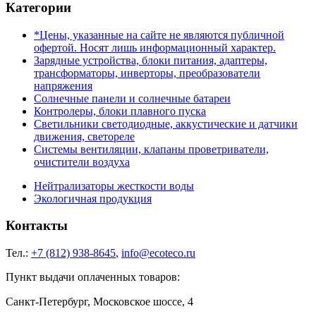
Категории
*Цены, указанные на сайте не являются публичной
офертой. Носят лишь информационный характер.
Зарядные устройства, блоки питания, адаптеры,
трансформаторы, инверторы, преобразователи
напряжения
Солнечные панели и солнечные батареи
Контролеры, блоки плавного пуска
Светильники светодиодные, аккустические и датчики
движения, светореле
Системы вентиляции, клапаны проветриватели,
очистители воздуха
Нейтрализаторы жесткости воды
Экологичная продукция
Контакты
Тел.:
+7 (812) 938-8645
,
info@ecoteco.ru
Пункт выдачи оплаченных товаров:
Санкт-Петербург, Московское шоссе, 4