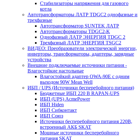
Стабилизаторы напряжения для газового
котла
Автотрансформаторы ЛАТР TDGC2 однофазные и
трехфазные
Автотрансформатор SUNTEK ЛАТР
Автотрансформаторы TDGC2-K
Однофазный ЛАТР ЭНЕРГИЯ TDGC 2
Трехфазный ЛАТР ЭНЕРГИЯ TSGC2
ВИДЕО: Преобразователи электрической энергии,
инверторы, трансформаторы, адаптеры, зарядные
устройства
Внешние подключаемые источники питания -
Влагостойкие настольные
Влагостойкий адаптер OWA-90E с одним
выходом 90W Mean Well
ИБП / UPS (Источники бесперебойного питания)
Бюджетные ИБП 220 В RAPAN-UPS
ИБП (UPS) AcmePower
ИБП Hiden
ИБП Сибконтакт
ИБП Союз
Источники бесперебойного питания 220В,
встроенный АКБ SKAT
Мощные источники бесперебойного
питания SKAT