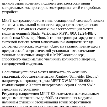
данной серии идеально подходят для электропитания
холодильных компрессоров, электродвигателей и подобных
устройств.
MPPT контроллер нового типа, оснащенный системой поиска
точки максимальной мощности заряда фотоэлектрических
модулей. В комплект солнечной электростанции может
входить мощный Studer VarioTrack MPPT-80A 12/24/48В с
силой тока 80 ампер. Новый тип контроллера заряда оснащен
системой поиска точки максимальной мощности заряда
фотоэлектрических модулей. Одно из важных преимуществ
предлагаемой энергетической установки - это сочетание
мощных солнечных модулей и MPPT-контроллера,
способного максимально увеличить количество энергии,
генерируемой модулями.
Солнечная установка может включать (по желанию
заказчика), оборудование марки Xantrex (Schneider Electric),
например, контроллер заряда MPPT XW-MPPT80-600 в
комплектации с Xantrex инверторами серии Conext SW с
зарядным устройством.
Регулятор напряжения MPPT-80 отличается максимальным
входным напряжением до 600В от солнечных модулей,
наличием функции отслеживания точки эффективной
мощности и высоким постоянным током зарядного