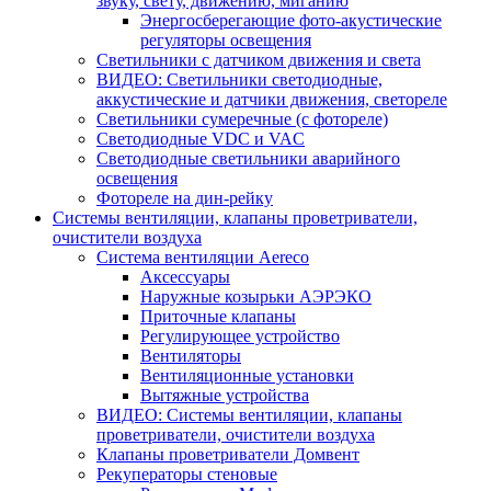
звуку, свету, движению, миганию
Энергосберегающие фото-акустические
регуляторы освещения
Светильники с датчиком движения и света
ВИДЕО: Светильники светодиодные,
аккустические и датчики движения, светореле
Светильники сумеречные (с фотореле)
Светодиодные VDC и VAC
Светодиодные светильники аварийного
освещения
Фотореле на дин-рейку
Системы вентиляции, клапаны проветриватели,
очистители воздуха
Система вентиляции Aereco
Аксессуары
Наружные козырьки АЭРЭКО
Приточные клапаны
Регулирующее устройство
Вентиляторы
Вентиляционные установки
Вытяжные устройства
ВИДЕО: Системы вентиляции, клапаны
проветриватели, очистители воздуха
Клапаны проветриватели Домвент
Рекуператоры стеновые