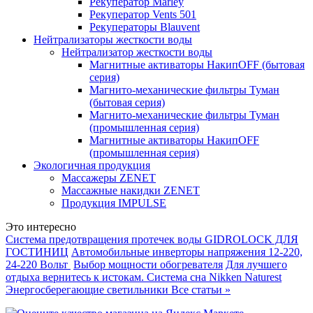
Рекуператор Marley
Рекуператор Vents 501
Рекуператоры Blauvent
Нейтрализаторы жесткости воды
Нейтрализатор жесткости воды
Магнитные активаторы НакипOFF (бытовая
серия)
Магнито-механические фильтры Туман
(бытовая серия)
Магнито-механические фильтры Туман
(промышленная серия)
Магнитные активаторы НакипOFF
(промышленная серия)
Экологичная продукция
Массажеры ZENET
Массажные накидки ZENET
Продукция IMPULSE
Это интересно
Система предотвращения протечек воды GIDROLOCK ДЛЯ
ГОСТИНИЦ
Автомобильные инверторы напряжения 12-220,
24-220 Вольт
Выбор мощности обогревателя
Для лучшего
отдыха вернитесь к истокам. Система сна Nikken Naturest
Энергосберегающие светильники
Все статьи »