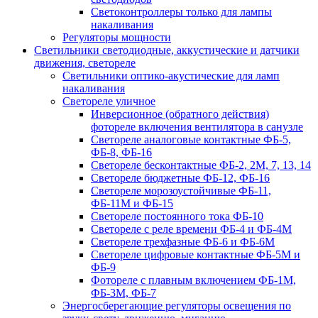
Светоконтроллеры только для лампы
накаливания
Регуляторы мощности
Светильники светодиодные, аккустические и датчики
движения, светореле
Светильники оптико-акустические для ламп
накаливания
Светореле уличное
Инверсионное (обратного действия)
фотореле включения вентилятора в санузле
Светореле аналоговые контактные ФБ-5,
ФБ-8, ФБ-16
Светореле бесконтактные ФБ-2, 2М, 7, 13, 14
Светореле бюджетные ФБ-12, ФБ-16
Светореле морозоустойчивые ФБ-11,
ФБ-11М и ФБ-15
Светореле постоянного тока ФБ-10
Светореле с реле времени ФБ-4 и ФБ-4М
Светореле трехфазные ФБ-6 и ФБ-6М
Светореле цифровые контактные ФБ-5М и
ФБ-9
Фотореле с плавным включением ФБ-1М,
ФБ-3М, ФБ-7
Энергосберегающие регуляторы освещения по