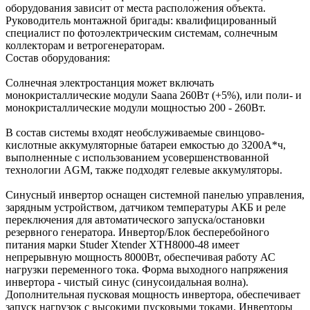
оборудования зависит от места расположения объекта.
Руководитель монтажной бригады: квалифицированный
специалист по фотоэлектрическим системам, солнечным
коллекторам и ветрогенераторам.
Состав оборудования:
Солнечная электростанция может включать
монокристаллические модули Saana 260Вт (+5%), или поли- и
монокристаллические модули мощностью 200 - 260Вт.
В состав системы входят необслуживаемые свинцово-
кислотные аккумуляторные батареи емкостью до 3200А*ч,
выполненные с использованием усовершенствованной
технологии AGM, также подходят гелевые аккумуляторы.
Синусный инвертор оснащен системной панелью управления,
зарядным устройством, датчиком температуры АКБ и реле
переключения для автоматического запуска/остановки
резервного генератора. Инвертор/Блок бесперебойного
питания марки Studer Xtender XTH8000-48 имеет
непрерывную мощность 8000Вт, обеспечивая работу АС
нагрузки переменного тока. Форма выходного напряжения
инвертора - чистый синус (синусоидальная волна).
Дополнительная пусковая мощность инвертора, обеспечивает
запуск нагрузок с высокими пусковыми токами. Инверторы