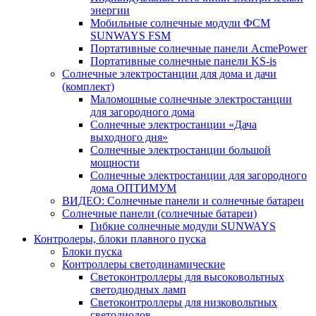
энергии
Мобильные солнечные модули ФСМ
SUNWAYS FSM
Портативные солнечные панели AcmePower
Портативные солнечные панели KS-is
Солнечные электростанции для дома и дачи
(комплект)
Маломощные солнечные электростанции
для загородного дома
Солнечные электростанции «Дача
выходного дня»
Солнечные электростанции большой
мощности
Солнечные электростанции для загородного
дома ОПТИМУМ
ВИДЕО: Солнечные панели и солнечные батареи
Солнечные панели (солнечные батареи)
Гибкие солнечные модули SUNWAYS
Контролеры, блоки плавного пуска
Блоки пуска
Контроллеры светодинамические
Светоконтроллеры для высоковольтных
светодиодных ламп
Светоконтроллеры для низковольтных
светодиодов