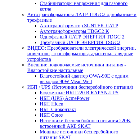
Стабилизаторы напряжения для газового
котла
Автотрансформаторы ЛАТР TDGC2 однофазные и
трехфазные
Автотрансформатор SUNTEK ЛАТР
Автотрансформаторы TDGC2-K
Однофазный ЛАТР ЭНЕРГИЯ TDGC 2
Трехфазный ЛАТР ЭНЕРГИЯ TSGC2
ВИДЕО: Преобразователи электрической энергии,
инверторы, трансформаторы, адаптеры, зарядные
устройства
Внешние подключаемые источники питания -
Влагостойкие настольные
Влагостойкий адаптер OWA-90E с одним
выходом 90W Mean Well
ИБП / UPS (Источники бесперебойного питания)
Бюджетные ИБП 220 В RAPAN-UPS
ИБП (UPS) AcmePower
ИБП Hiden
ИБП Сибконтакт
ИБП Союз
Источники бесперебойного питания 220В,
встроенный АКБ SKAT
Мощные источники бесперебойного
питания SKAT