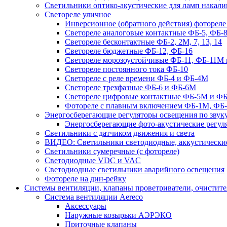
Светильники оптико-акустические для ламп накали
Светореле уличное
Инверсионное (обратного действия) фотореле
Светореле аналоговые контактные ФБ-5, ФБ-8
Светореле бесконтактные ФБ-2, 2М, 7, 13, 14
Светореле бюджетные ФБ-12, ФБ-16
Светореле морозоустойчивые ФБ-11, ФБ-11М 
Светореле постоянного тока ФБ-10
Светореле с реле времени ФБ-4 и ФБ-4М
Светореле трехфазные ФБ-6 и ФБ-6М
Светореле цифровые контактные ФБ-5М и ФБ
Фотореле с плавным включением ФБ-1М, ФБ
Энергосберегающие регуляторы освещения по звуку
Энергосберегающие фото-акустические регул
Светильники с датчиком движения и света
ВИДЕО: Светильники светодиодные, аккустические
Светильники сумеречные (с фотореле)
Светодиодные VDC и VAC
Светодиодные светильники аварийного освещения
Фотореле на дин-рейку
Системы вентиляции, клапаны проветриватели, очистите
Система вентиляции Aereco
Аксессуары
Наружные козырьки АЭРЭКО
Приточные клапаны