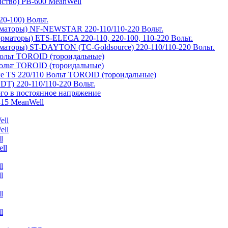
йство) PB-600 MeanWell
0-100) Вольт.
маторы) NF-NEWSTAR 220-110/110-220 Вольт.
рматоры) ETS-ELECA 220-110, 220-100, 110-220 Вольт.
аторы) ST-DAYTON (TC-Goldsource) 220-110/110-220 Вольт.
ольт TOROID (тороидальные)
ольт TOROID (тороидальные)
 TS 220/110 Вольт TOROID (тороидальные)
DT) 220-110/110-220 Вольт.
го в постоянное напряжение
-15 MeanWell
ell
ell
l
ll
l
l
l
l