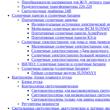
Преобразователи напряжения для Ж/Д, летного тран
Разделительные трансформаторы 220-220
Светодиодные драйверы 24В
Солнечные панели и солнечные батареи
Портативные солнечные зарядки
Индивидуальные источники электрической э
Мобильные солнечные модули ФСМ SUNWA
Портативные солнечные панели AcmePower
Портативные солнечные панели KS-is
Солнечные электростанции для дома и дачи (компле
Маломощные солнечные электростанции для 
Солнечные электростанции «Дача выходного 
Солнечные электростанции большой мощнос
Солнечные электростанции для загородног
ВИДЕО: Солнечные панели и солнечные батареи
Солнечные панели (солнечные батареи)
Гибкие солнечные модули SUNWAYS
Контролеры, блоки плавного пуска
Блоки пуска
Контроллеры светодинамические
Светоконтроллеры для высоковольтных свет
Светоконтроллеры для низковольтных светод
Светоконтроллеры только для лампы накалив
Регуляторы мощности
Светильники светодиодные, аккустические и датчики дв