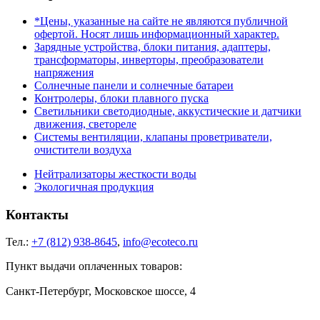
*Цены, указанные на сайте не являются публичной
офертой. Носят лишь информационный характер.
Зарядные устройства, блоки питания, адаптеры,
трансформаторы, инверторы, преобразователи
напряжения
Солнечные панели и солнечные батареи
Контролеры, блоки плавного пуска
Светильники светодиодные, аккустические и датчики
движения, светореле
Системы вентиляции, клапаны проветриватели,
очистители воздуха
Нейтрализаторы жесткости воды
Экологичная продукция
Контакты
Тел.:
+7 (812) 938-8645
,
info@ecoteco.ru
Пункт выдачи оплаченных товаров:
Санкт-Петербург, Московское шоссе, 4