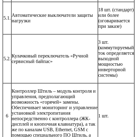
18 шт. (стандарт)
Автоматические выключатели защиты
или более
5.1.
нагрузки
(оговаривается
при заказе)
3 шт.
(коммутируемый
ток определяется
Кулачковый переключатель «Ручной
5.2.
выходной
сервисный байпас»
мощностью
инверторной
системы)
Контроллер Штиль – модуль контроля и
управления, предполагающий
возможность «горячей» замены.
Обеспечивает мониторинг и управление
установкой электропитания
6
1 шт.
непосредственно с контроллера (ЖК-
дисплей и кнопочная клавиатура), а так
же по каналам USB, Ethernet, GSM с
помощью специального ПО Штиль, а