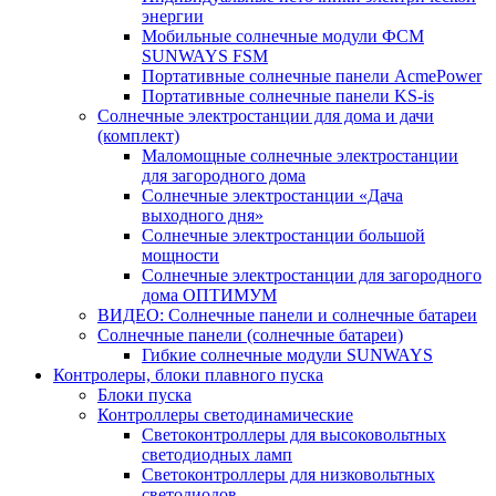
энергии
Мобильные солнечные модули ФСМ
SUNWAYS FSM
Портативные солнечные панели AcmePower
Портативные солнечные панели KS-is
Солнечные электростанции для дома и дачи
(комплект)
Маломощные солнечные электростанции
для загородного дома
Солнечные электростанции «Дача
выходного дня»
Солнечные электростанции большой
мощности
Солнечные электростанции для загородного
дома ОПТИМУМ
ВИДЕО: Солнечные панели и солнечные батареи
Солнечные панели (солнечные батареи)
Гибкие солнечные модули SUNWAYS
Контролеры, блоки плавного пуска
Блоки пуска
Контроллеры светодинамические
Светоконтроллеры для высоковольтных
светодиодных ламп
Светоконтроллеры для низковольтных
светодиодов