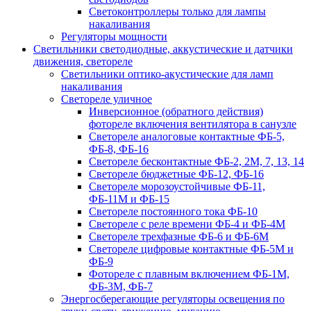
Светоконтроллеры только для лампы
накаливания
Регуляторы мощности
Светильники светодиодные, аккустические и датчики
движения, светореле
Светильники оптико-акустические для ламп
накаливания
Светореле уличное
Инверсионное (обратного действия)
фотореле включения вентилятора в санузле
Светореле аналоговые контактные ФБ-5,
ФБ-8, ФБ-16
Светореле бесконтактные ФБ-2, 2М, 7, 13, 14
Светореле бюджетные ФБ-12, ФБ-16
Светореле морозоустойчивые ФБ-11,
ФБ-11М и ФБ-15
Светореле постоянного тока ФБ-10
Светореле с реле времени ФБ-4 и ФБ-4М
Светореле трехфазные ФБ-6 и ФБ-6М
Светореле цифровые контактные ФБ-5М и
ФБ-9
Фотореле с плавным включением ФБ-1М,
ФБ-3М, ФБ-7
Энергосберегающие регуляторы освещения по