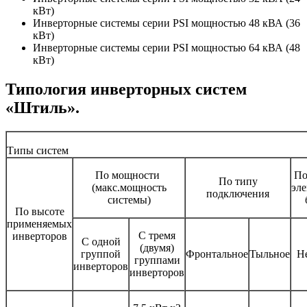
кВт)
Инверторные системы серии PSI мощностью 48 кВА (36
кВт)
Инверторные системы серии PSI мощностью 64 кВА (48
кВт)
Типология инверторных систем
«Штиль».
Типы систем
По мощности
По
По типу
(макс.мощность
эл
подключения
системы)
По высоте
применяемых
С тремя
инверторов
С одной
(двумя)
группой
Фронтальное
Тыльное
Н
группами
инверторов
инверторов