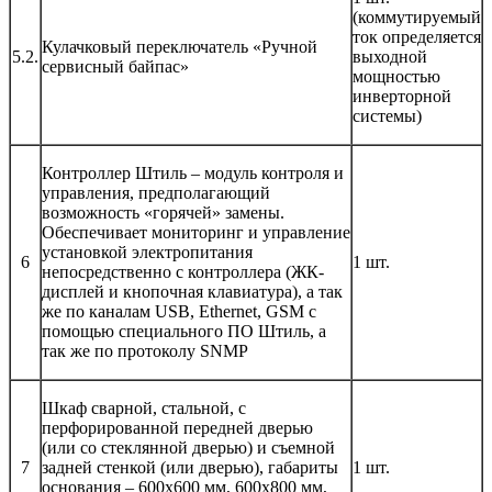
(коммутируемый
ток определяется
Кулачковый переключатель «Ручной
5.2.
выходной
сервисный байпас»
мощностью
инверторной
системы)
Контроллер Штиль – модуль контроля и
управления, предполагающий
возможность «горячей» замены.
Обеспечивает мониторинг и управление
установкой электропитания
6
1 шт.
непосредственно с контроллера (ЖК-
дисплей и кнопочная клавиатура), а так
же по каналам USB, Ethernet, GSM с
помощью специального ПО Штиль, а
так же по протоколу SNMP
Шкаф сварной, стальной, с
перфорированной передней дверью
(или со стеклянной дверью) и съемной
7
задней стенкой (или дверью), габариты
1 шт.
основания – 600х600 мм, 600х800 мм,