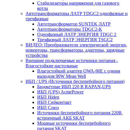
Стабилизаторы напряжения для газового
котла
Автотрансформаторы ЛАТР TDGC2 однофазные и
трехфазные
Автотрансформатор SUNTEK ЛАТР
Автотрансформаторы TDGC2-K
Однофазный ЛАТР ЭНЕРГИЯ TDGC 2
Трехфазный ЛАТР ЭНЕРГИЯ TSGC2
ВИДЕО: Преобразователи электрической энергии,
инверторы, трансформаторы, адаптеры, зарядные
устройства
Внешние подключаемые источники питания -
Влагостойкие настольные
Влагостойкий адаптер OWA-90E с одним
выходом 90W Mean Well
ИБП / UPS (Источники бесперебойного питания)
Бюджетные ИБП 220 В RAPAN-UPS
ИБП (UPS) AcmePower
ИБП Hiden
ИБП Сибконтакт
ИБП Союз
Источники бесперебойного питания 220В,
встроенный АКБ SKAT
Мощные источники бесперебойного
питания SKAT