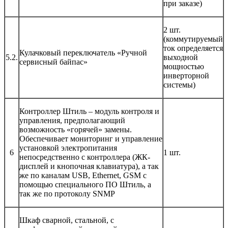
при заказе)
2 шт.
(коммутируемый
ток определяется
Кулачковый переключатель «Ручной
5.2.
выходной
сервисный байпас»
мощностью
инверторной
системы)
Контроллер Штиль – модуль контроля и
управления, предполагающий
возможность «горячей» замены.
Обеспечивает мониторинг и управление
установкой электропитания
6
1 шт.
непосредственно с контроллера (ЖК-
дисплей и кнопочная клавиатура), а так
же по каналам USB, Ethernet, GSM с
помощью специального ПО Штиль, а
так же по протоколу SNMP
Шкаф сварной, стальной, с