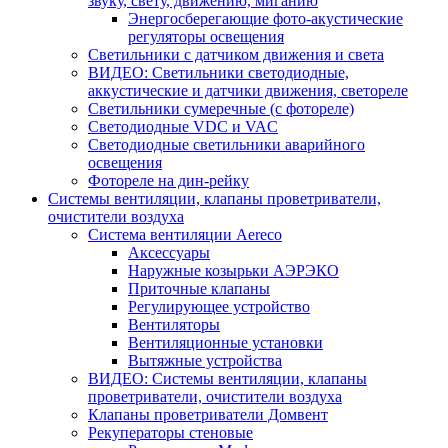
звуку, свету, движению, миганию
Энергосберегающие фото-акустические
регуляторы освещения
Светильники с датчиком движения и света
ВИДЕО: Светильники светодиодные,
аккустические и датчики движения, светореле
Светильники сумеречные (с фотореле)
Светодиодные VDC и VAC
Светодиодные светильники аварийного
освещения
Фотореле на дин-рейку
Системы вентиляции, клапаны проветриватели,
очистители воздуха
Система вентиляции Aereco
Аксессуары
Наружные козырьки АЭРЭКО
Приточные клапаны
Регулирующее устройство
Вентиляторы
Вентиляционные установки
Вытяжные устройства
ВИДЕО: Системы вентиляции, клапаны
проветриватели, очистители воздуха
Клапаны проветриватели Домвент
Рекуператоры стеновые