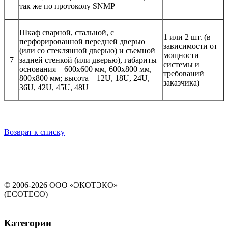
так же по протоколу SNMP
Шкаф сварной, стальной, с
1 или 2 шт. (в
перфорированной передней дверью
зависимости от
(или со стеклянной дверью) и съемной
мощности
7
задней стенкой (или дверью), габариты
системы и
основания – 600х600 мм, 600х800 мм,
требований
800х800 мм; высота – 12U, 18U, 24U,
заказчика)
36U, 42U, 45U, 48U
Возврат к списку
© 2006-2026 ООО «ЭКОТЭКО»
(ECOTECO)
Категории