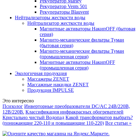
Рекуператор Marley
Рекуператор Vents 501
Рекуператоры Blauvent
Нейтрализаторы жесткости воды
Нейтрализатор жесткости воды
Магнитные активаторы НакипOFF (бытовая
серия)
Магнито-механические фильтры Туман
(бытовая серия)
Магнито-механические фильтры Туман
(промышленная серия)
Магнитные активаторы НакипOFF
(промышленная серия)
Экологичная продукция
Массажеры ZENET
Массажные накидки ZENET
Продукция IMPULSE
Это интересно
Психолог
Инверторные преобразователи DC/AC 24В/220В,
12В/220В.
Классификация инфракрасных обогревателей
Кристально чистый Водопад
Какой трансформатор выбрать?
(понижающие 220-110 и повышающие 110-220)
Все статьи »