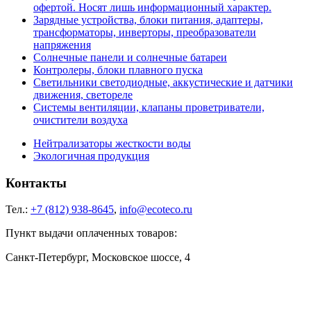
офертой. Носят лишь информационный характер.
Зарядные устройства, блоки питания, адаптеры,
трансформаторы, инверторы, преобразователи
напряжения
Солнечные панели и солнечные батареи
Контролеры, блоки плавного пуска
Светильники светодиодные, аккустические и датчики
движения, светореле
Системы вентиляции, клапаны проветриватели,
очистители воздуха
Нейтрализаторы жесткости воды
Экологичная продукция
Контакты
Тел.:
+7 (812) 938-8645
,
info@ecoteco.ru
Пункт выдачи оплаченных товаров:
Санкт-Петербург, Московское шоссе, 4