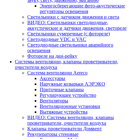
звуку, свету, движению, миганию
Энергосберегающие фото-акустические
регуляторы освещения
Светильники с датчиком движения и света
ВИДЕО: Светильники светодиодные,
аккустические и датчики движения, светореле
Светильники сумеречные (с фотореле)
Светодиодные VDC и VAC
Светодиодные светильники аварийного
освещения
Фотореле на дин-рейку
Системы вентиляции, клапаны проветриватели,
очистители воздуха
Система вентиляции Aereco
Аксессуары
Наружные козырьки АЭРЭКО
Приточные клапаны
Регулирующее устройство
Вентиляторы
Вентиляционные установки
Вытяжные устройства
ВИДЕО: Системы вентиляции, клапаны
проветриватели, очистители воздуха
Клапаны проветриватели Домвент
Рекуператоры стеновые