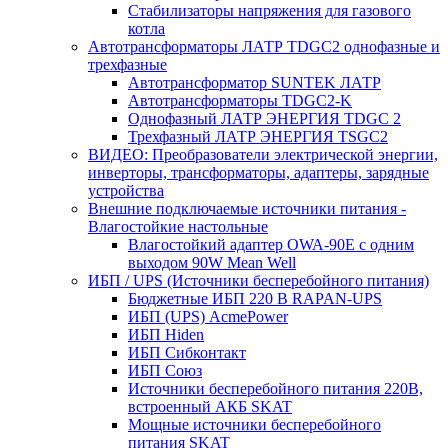
Стабилизаторы напряжения для газового
котла
Автотрансформаторы ЛАТР TDGC2 однофазные и
трехфазные
Автотрансформатор SUNTEK ЛАТР
Автотрансформаторы TDGC2-K
Однофазный ЛАТР ЭНЕРГИЯ TDGC 2
Трехфазный ЛАТР ЭНЕРГИЯ TSGC2
ВИДЕО: Преобразователи электрической энергии,
инверторы, трансформаторы, адаптеры, зарядные
устройства
Внешние подключаемые источники питания -
Влагостойкие настольные
Влагостойкий адаптер OWA-90E с одним
выходом 90W Mean Well
ИБП / UPS (Источники бесперебойного питания)
Бюджетные ИБП 220 В RAPAN-UPS
ИБП (UPS) AcmePower
ИБП Hiden
ИБП Сибконтакт
ИБП Союз
Источники бесперебойного питания 220В,
встроенный АКБ SKAT
Мощные источники бесперебойного
питания SKAT