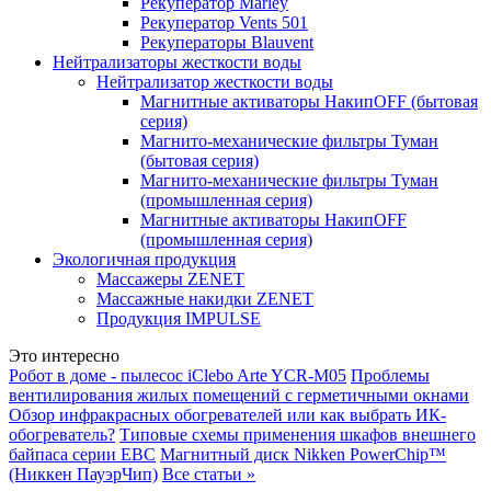
Рекуператор Marley
Рекуператор Vents 501
Рекуператоры Blauvent
Нейтрализаторы жесткости воды
Нейтрализатор жесткости воды
Магнитные активаторы НакипOFF (бытовая
серия)
Магнито-механические фильтры Туман
(бытовая серия)
Магнито-механические фильтры Туман
(промышленная серия)
Магнитные активаторы НакипOFF
(промышленная серия)
Экологичная продукция
Массажеры ZENET
Массажные накидки ZENET
Продукция IMPULSE
Это интересно
Робот в доме - пылесос iClebo Arte YCR-M05
Проблемы
вентилирования жилых помещений с герметичными окнами
Обзор инфракрасных обогревателей или как выбрать ИК-
обогреватель?
Типовые схемы применения шкафов внешнего
байпаса серии EBC
Магнитный диск Nikken PowerChip™
(Никкен ПауэрЧип)
Все статьи »