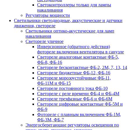
Светоконтроллеры только для лампы
накаливания
Регуляторы мощности
Светильники светодиодные, аккустические и датчики
движения, светореле
Светильники оптико-акустические для ламп
накаливания
Светореле уличное
Инверсионное (обратного действия)
фотореле включения вентилятора в санузле
Светореле аналоговые контактные ФБ-5,
ФБ-8, ФБ-16
Светореле бесконтактные ФБ-2, 2М, 7, 13, 14
Светореле бюджетные ФБ-12, ФБ-16
Светореле морозоустойчивые ФБ-11,
ФБ-11М и ФБ-15
Светореле постоянного тока ФБ-10
Светореле с реле времени ФБ-4 и ФБ-4М
Светореле трехфазные ФБ-6 и ФБ-6М
Светореле цифровые контактные ФБ-5М и
ФБ-9
Фотореле с плавным включением ФБ-1М,
ФБ-3М, ФБ-7
Энергосберегающие регуляторы освещения по