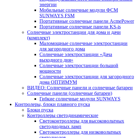
энергии
Мобильные солнечные модули ФСМ
SUNWAYS FSM
Портативные солнечные панели AcmePower
Портативные солнечные панели KS-is
Солнечные электростанции для дома и дачи
(комплект)
Маломощные солнечные электростанции
для загородного дома
Солнечные электростанции «Дача
выходного дня»
Солнечные электростанции большой
мощности
Солнечные электростанции для загородного
дома ОПТИМУМ
ВИДЕО: Солнечные панели и солнечные батареи
Солнечные панели (солнечные батареи)
Гибкие солнечные модули SUNWAYS
Контролеры, блоки плавного пуска
Блоки пуска
Контроллеры светодинамические
Светоконтроллеры для высоковольтных
светодиодных ламп
Светоконтроллеры для низковольтных
светодиодов