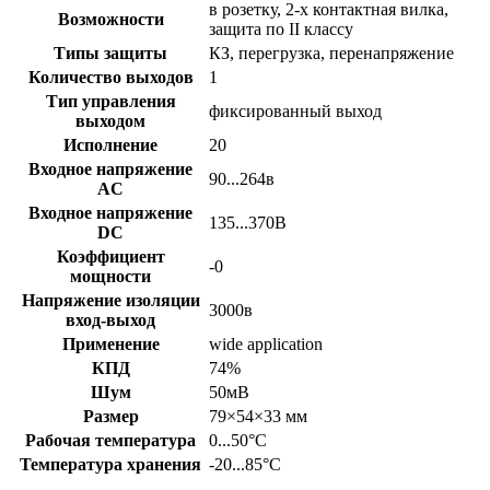
в розетку, 2-х контактная вилка,
Возможности
защита по II классу
Типы защиты
КЗ, перегрузка, перенапряжение
Количество выходов
1
Тип управления
фиксированный выход
выходом
Исполнение
20
Входное напряжение
90...264в
AC
Входное напряжение
135...370В
DC
Коэффициент
-0
мощности
Напряжение изоляции
3000в
вход-выход
Применение
wide application
КПД
74%
Шум
50мВ
Размер
79×54×33
мм
Рабочая температура
0...50°С
Температура хранения
-20...85°С