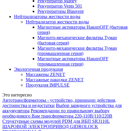
Рекуператор Marley
Рекуператор Vents 501
Рекуператоры Blauvent
Нейтрализаторы жесткости воды
Нейтрализатор жесткости воды
Магнитные активаторы НакипOFF (бытовая
серия)
Магнито-механические фильтры Туман
(бытовая серия)
Магнито-механические фильтры Туман
(промышленная серия)
Магнитные активаторы НакипOFF
(промышленная серия)
Экологичная продукция
Массажеры ZENET
Массажные накидки ZENET
Продукция IMPULSE
Это интересно
Автотрансформаторы - устройство, приницип действия,
достоинства и недостатки
Выбор зарядного устройства для
аккумулятора
Рекомендации по правильному выбору
необходимого Вам трансформатора 220-110В/110/220В
Структурные схемы модулей PDM для ИБП SR3110L
ШАРОВОЙ ЭЛЕКТРОПРИВОД GIDROLOCK