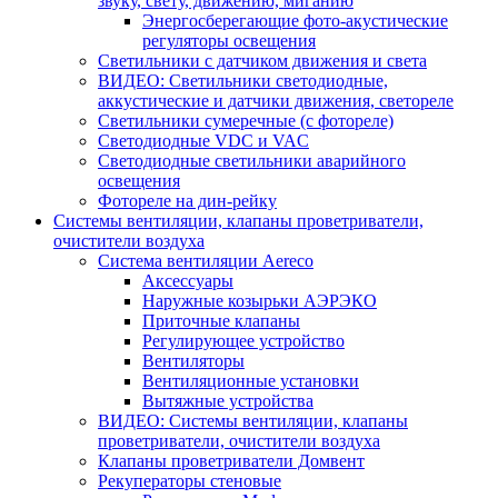
звуку, свету, движению, миганию
Энергосберегающие фото-акустические
регуляторы освещения
Светильники с датчиком движения и света
ВИДЕО: Светильники светодиодные,
аккустические и датчики движения, светореле
Светильники сумеречные (с фотореле)
Светодиодные VDC и VAC
Светодиодные светильники аварийного
освещения
Фотореле на дин-рейку
Системы вентиляции, клапаны проветриватели,
очистители воздуха
Система вентиляции Aereco
Аксессуары
Наружные козырьки АЭРЭКО
Приточные клапаны
Регулирующее устройство
Вентиляторы
Вентиляционные установки
Вытяжные устройства
ВИДЕО: Системы вентиляции, клапаны
проветриватели, очистители воздуха
Клапаны проветриватели Домвент
Рекуператоры стеновые