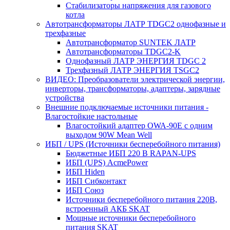
Стабилизаторы напряжения для газового
котла
Автотрансформаторы ЛАТР TDGC2 однофазные и
трехфазные
Автотрансформатор SUNTEK ЛАТР
Автотрансформаторы TDGC2-K
Однофазный ЛАТР ЭНЕРГИЯ TDGC 2
Трехфазный ЛАТР ЭНЕРГИЯ TSGC2
ВИДЕО: Преобразователи электрической энергии,
инверторы, трансформаторы, адаптеры, зарядные
устройства
Внешние подключаемые источники питания -
Влагостойкие настольные
Влагостойкий адаптер OWA-90E с одним
выходом 90W Mean Well
ИБП / UPS (Источники бесперебойного питания)
Бюджетные ИБП 220 В RAPAN-UPS
ИБП (UPS) AcmePower
ИБП Hiden
ИБП Сибконтакт
ИБП Союз
Источники бесперебойного питания 220В,
встроенный АКБ SKAT
Мощные источники бесперебойного
питания SKAT