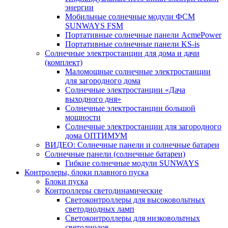
энергии
Мобильные солнечные модули ФСМ
SUNWAYS FSM
Портативные солнечные панели AcmePower
Портативные солнечные панели KS-is
Солнечные электростанции для дома и дачи
(комплект)
Маломощные солнечные электростанции
для загородного дома
Солнечные электростанции «Дача
выходного дня»
Солнечные электростанции большой
мощности
Солнечные электростанции для загородного
дома ОПТИМУМ
ВИДЕО: Солнечные панели и солнечные батареи
Солнечные панели (солнечные батареи)
Гибкие солнечные модули SUNWAYS
Контролеры, блоки плавного пуска
Блоки пуска
Контроллеры светодинамические
Светоконтроллеры для высоковольтных
светодиодных ламп
Светоконтроллеры для низковольтных
светодиодов