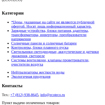
Категории
*Цены, указанные на сайте не являются публичной
офертой. Носят лишь информационный характер.
Зарядные устройства, блоки питания, адаптеры,
трансформаторы, инверторы, преобразователи
напряжения
Солнечные панели и солнечные батареи
Контролеры, блоки плавного пуска
Светильники светодиодные, аккустические и датчики
движения, светореле
Системы вентиляции, клапаны проветриватели,
очистители воздуха
Нейтрализаторы жесткости воды
Экологичная продукция
Контакты
Тел.:
+7 (812) 938-8645
,
info@ecoteco.ru
Пункт выдачи оплаченных товаров: