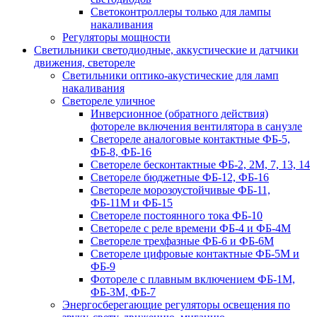
Светоконтроллеры только для лампы
накаливания
Регуляторы мощности
Светильники светодиодные, аккустические и датчики
движения, светореле
Светильники оптико-акустические для ламп
накаливания
Светореле уличное
Инверсионное (обратного действия)
фотореле включения вентилятора в санузле
Светореле аналоговые контактные ФБ-5,
ФБ-8, ФБ-16
Светореле бесконтактные ФБ-2, 2М, 7, 13, 14
Светореле бюджетные ФБ-12, ФБ-16
Светореле морозоустойчивые ФБ-11,
ФБ-11М и ФБ-15
Светореле постоянного тока ФБ-10
Светореле с реле времени ФБ-4 и ФБ-4М
Светореле трехфазные ФБ-6 и ФБ-6М
Светореле цифровые контактные ФБ-5М и
ФБ-9
Фотореле с плавным включением ФБ-1М,
ФБ-3М, ФБ-7
Энергосберегающие регуляторы освещения по