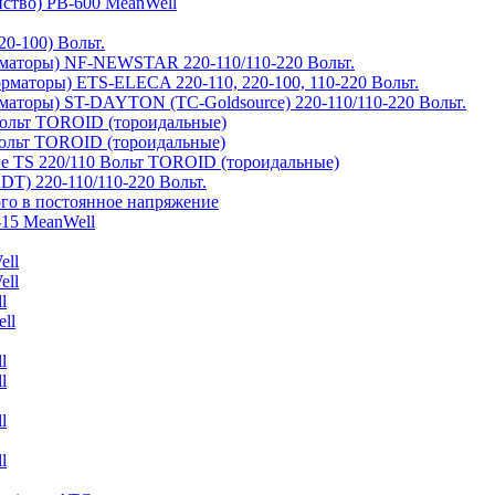
йство) PB-600 MeanWell
0-100) Вольт.
маторы) NF-NEWSTAR 220-110/110-220 Вольт.
рматоры) ETS-ELECA 220-110, 220-100, 110-220 Вольт.
аторы) ST-DAYTON (TC-Goldsource) 220-110/110-220 Вольт.
ольт TOROID (тороидальные)
ольт TOROID (тороидальные)
 TS 220/110 Вольт TOROID (тороидальные)
DT) 220-110/110-220 Вольт.
го в постоянное напряжение
-15 MeanWell
ell
ell
l
ll
l
l
l
l