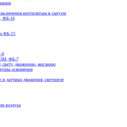
вания
 включения вентилятора в санузле
, ФБ-16
и ФБ-15
-9
-3М, ФБ-7
, свету, движению, миганию
яторы освещения
 и датчики движения, светореле
ли воздуха