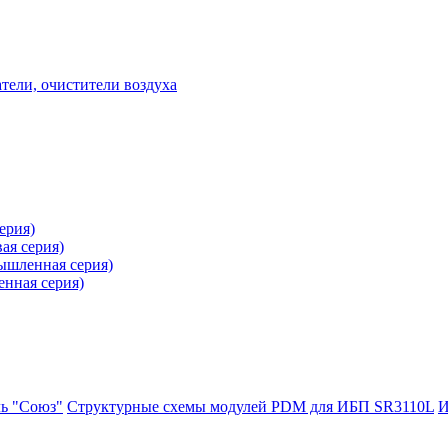
ели, очистители воздуха
ерия)
ая серия)
ышленная серия)
нная серия)
ль "Союз"
Структурные схемы модулей PDM для ИБП SR3110L
И