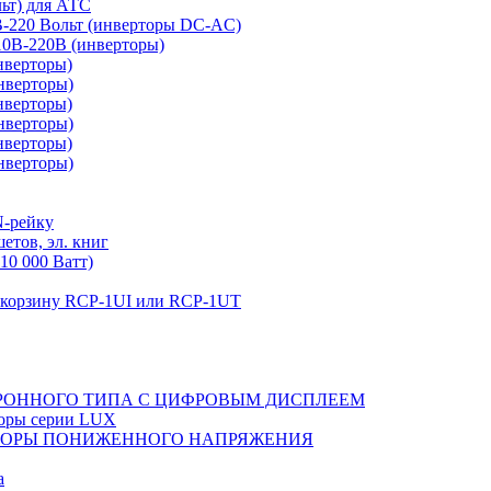
льт) для АТС
0В-220 Вольт (инверторы DC-AC)
110В-220В (инверторы)
нверторы)
нверторы)
нверторы)
нверторы)
нверторы)
нверторы)
N-рейку
етов, эл. книг
10 000 Ватт)
в корзину RCP-1UI или RCP-1UT
РОННОГО ТИПА С ЦИФРОВЫМ ДИСПЛЕЕМ
торы серии LUX
ТОРЫ ПОНИЖЕННОГО НАПРЯЖЕНИЯ
а