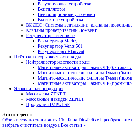
Регулирующее устройство
Вентиляторы
Вентиляционные установки
Вытяжные устройства
ВИДЕО: Системы вентиляции, клапаны проветриват
Клапаны проветриватели Домвент
Рекуператоры стеновые
Рекуператор Marley
Рекуператор Vents 501
Рекуператоры Blauvent
Нейтрализаторы жесткости воды
Нейтрализатор жесткости воды
Магнитные активаторы НакипOFF (бытовая с
Магнито-механические фильтры Туман (бытов
Магнито-механические фильтры Туман (пром
Магнитные активаторы НакипOFF (промышле
Экологичная продукция
Массажеры ZENET
Массажные накидки ZENET
Продукция IMPULSE
Это интересно
Обзор источников питания Chinfa на Din-Рейку
Преобразовате
выбрать очиститель воздуха
Все статьи »