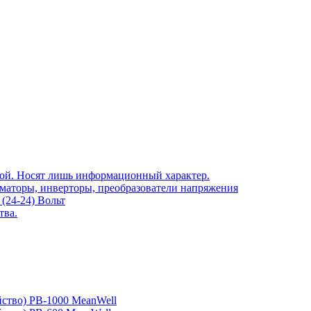
той. Носят лишь информационный характер.
рматоры, инверторы, преобразователи напряжения
(24-24) Вольт
тва.
йство) PB-1000 MeanWell