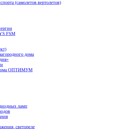
спорта (самолетов вертолетов)
нергии
YS FSM
кт)
загородного дома
дня»
ти
о дома ОПТИМУМ
одиодных ламп
иодов
ания
ижения, светореле