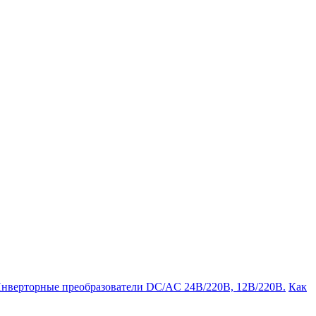
нверторные преобразователи DC/AC 24В/220В, 12В/220В.
Как