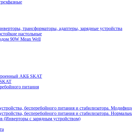
трехфазные
нверторы, трансформаторы, адаптеры, зарядные устройства
остойкие настольные
одом 90W Mean Well
строенный АКБ SKAT
 SKAT
еребойного питания
 устройства, бесперебойного питания и стабилизатора. Модифиц
устройства, бесперебойного питания и стабилизатора. Нормальна
в (Инверторы с зарядным устройством)
та