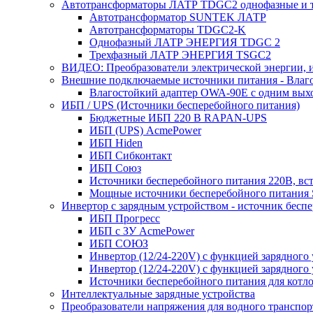
Автотрансформаторы ЛАТР TDGC2 однофазные и 
Автотрансформатор SUNTEK ЛАТР
Автотрансформаторы TDGC2-K
Однофазный ЛАТР ЭНЕРГИЯ TDGC 2
Трехфазный ЛАТР ЭНЕРГИЯ TSGC2
ВИДЕО: Преобразователи электрической энергии, и
Внешние подключаемые источники питания - Влаг
Влагостойкий адаптер OWA-90E с одним вых
ИБП / UPS (Источники бесперебойного питания)
Бюджетные ИБП 220 В RAPAN-UPS
ИБП (UPS) AcmePower
ИБП Hiden
ИБП Сибконтакт
ИБП Союз
Источники бесперебойного питания 220В, в
Мощные источники бесперебойного питания
Инвертор с зарядным устройством - источник бесп
ИБП Прогресс
ИБП с ЗУ AcmePower
ИБП СОЮЗ
Инвертор (12/24-220V) с функцией зарядного
Инвертор (12/24-220V) с функцией зарядного 
Источники бесперебойного питания для котло
Интеллектуальные зарядные устройства
Преобразователи напряжения для водного транспор