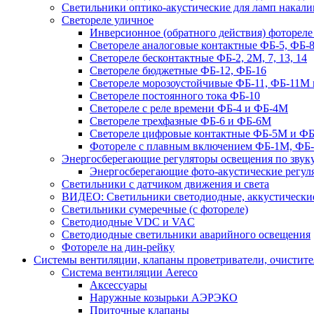
Светильники оптико-акустические для ламп накали
Светореле уличное
Инверсионное (обратного действия) фотореле
Светореле аналоговые контактные ФБ-5, ФБ-8
Светореле бесконтактные ФБ-2, 2М, 7, 13, 14
Светореле бюджетные ФБ-12, ФБ-16
Светореле морозоустойчивые ФБ-11, ФБ-11М 
Светореле постоянного тока ФБ-10
Светореле с реле времени ФБ-4 и ФБ-4М
Светореле трехфазные ФБ-6 и ФБ-6М
Светореле цифровые контактные ФБ-5М и ФБ
Фотореле с плавным включением ФБ-1М, ФБ
Энергосберегающие регуляторы освещения по звуку
Энергосберегающие фото-акустические регул
Светильники с датчиком движения и света
ВИДЕО: Светильники светодиодные, аккустические
Светильники сумеречные (с фотореле)
Светодиодные VDC и VAC
Светодиодные светильники аварийного освещения
Фотореле на дин-рейку
Системы вентиляции, клапаны проветриватели, очистите
Система вентиляции Aereco
Аксессуары
Наружные козырьки АЭРЭКО
Приточные клапаны