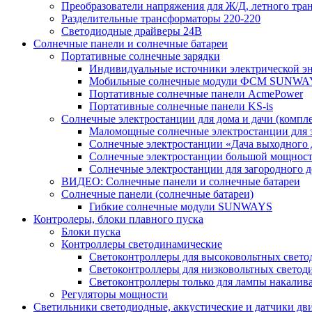
Преобразователи напряжения для Ж/Д, летного тран
Разделительные трансформаторы 220-220
Светодиодные драйверы 24В
Солнечные панели и солнечные батареи
Портативные солнечные зарядки
Индивидуальные источники электрической э
Мобильные солнечные модули ФСМ SUNWA
Портативные солнечные панели AcmePower
Портативные солнечные панели KS-is
Солнечные электростанции для дома и дачи (компле
Маломощные солнечные электростанции для 
Солнечные электростанции «Дача выходного 
Солнечные электростанции большой мощнос
Солнечные электростанции для загородног
ВИДЕО: Солнечные панели и солнечные батареи
Солнечные панели (солнечные батареи)
Гибкие солнечные модули SUNWAYS
Контролеры, блоки плавного пуска
Блоки пуска
Контроллеры светодинамические
Светоконтроллеры для высоковольтных свет
Светоконтроллеры для низковольтных светод
Светоконтроллеры только для лампы накалив
Регуляторы мощности
Светильники светодиодные, аккустические и датчики дв