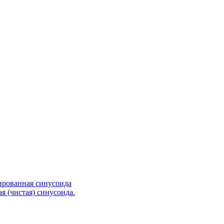
ированная синусоида
я (чистая) синусоида.