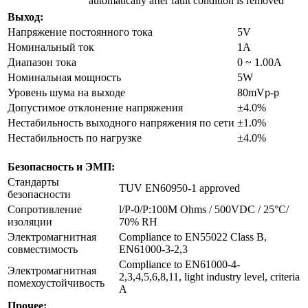
automatically after fault condition is removed
Выход:
Напряжение постоянного тока
5V
Номинальный ток
1A
Диапазон тока
0 ~ 1.00A
Номинальная мощность
5W
Уровень шума на выходе
80mVp-p
Допустимое отклонение напряжения
±4.0%
Нестабильность выходного напряжения по сети
±1.0%
Нестабильность по нагрузке
±4.0%
Безопасность и ЭМП:
Стандарты
TUV EN60950-1 approved
безопасности
Сопротивление
l/P-0/P:100M Ohms / 500VDC / 25°C/
изоляции
70% RH
Электромагнитная
Compliance to EN55022 Class B,
совместимость
EN61000-3-2,3
Compliance to EN61000-4-
Электромагнитная
2,3,4,5,6,8,11, light industry level, criteria
помехоустойчивость
A
Прочее: