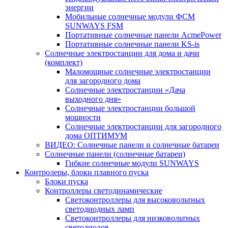
энергии
Мобильные солнечные модули ФСМ
SUNWAYS FSM
Портативные солнечные панели AcmePower
Портативные солнечные панели KS-is
Солнечные электростанции для дома и дачи
(комплект)
Маломощные солнечные электростанции
для загородного дома
Солнечные электростанции «Дача
выходного дня»
Солнечные электростанции большой
мощности
Солнечные электростанции для загородного
дома ОПТИМУМ
ВИДЕО: Солнечные панели и солнечные батареи
Солнечные панели (солнечные батареи)
Гибкие солнечные модули SUNWAYS
Контролеры, блоки плавного пуска
Блоки пуска
Контроллеры светодинамические
Светоконтроллеры для высоковольтных
светодиодных ламп
Светоконтроллеры для низковольтных
светодиодов