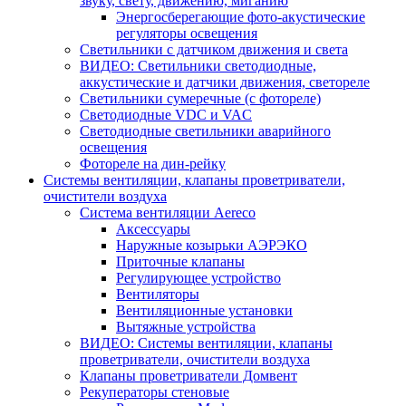
звуку, свету, движению, миганию
Энергосберегающие фото-акустические
регуляторы освещения
Светильники с датчиком движения и света
ВИДЕО: Светильники светодиодные,
аккустические и датчики движения, светореле
Светильники сумеречные (с фотореле)
Светодиодные VDC и VAC
Светодиодные светильники аварийного
освещения
Фотореле на дин-рейку
Системы вентиляции, клапаны проветриватели,
очистители воздуха
Система вентиляции Aereco
Аксессуары
Наружные козырьки АЭРЭКО
Приточные клапаны
Регулирующее устройство
Вентиляторы
Вентиляционные установки
Вытяжные устройства
ВИДЕО: Системы вентиляции, клапаны
проветриватели, очистители воздуха
Клапаны проветриватели Домвент
Рекуператоры стеновые