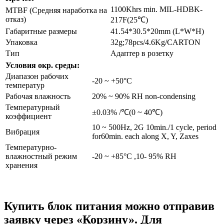
1100Khrs min. MIL-HDBK-
MTBF (Средняя наработка на
отказ)
217F(25℃)
Габаритные размеры
41.54*30.5*20mm (L*W*H)
Упаковка
32g;78pcs/4.6Kg/CARTON
Тип
Адаптер в розетку
Условия окр. среды:
Диапазон рабочих
-20 ~ +50°C
температур
Рабочая влажность
20% ~ 90% RH non-condensing
Температурный
±0.03% /℃(0 ~ 40℃)
коэффициент
10 ~ 500Hz, 2G 10min./1 cycle, period
Вибрация
for60min. each along X, Y, Zaxes
Температурно-
влажностный режим
-20 ~ +85°C ,10- 95% RH
хранения
Купить блок питания можно отправив
заявку через «Корзину». Для