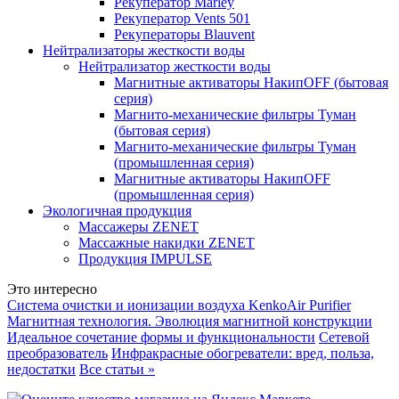
Рекуператор Marley
Рекуператор Vents 501
Рекуператоры Blauvent
Нейтрализаторы жесткости воды
Нейтрализатор жесткости воды
Магнитные активаторы НакипOFF (бытовая
серия)
Магнито-механические фильтры Туман
(бытовая серия)
Магнито-механические фильтры Туман
(промышленная серия)
Магнитные активаторы НакипOFF
(промышленная серия)
Экологичная продукция
Массажеры ZENET
Массажные накидки ZENET
Продукция IMPULSE
Это интересно
Система очистки и ионизации воздуха KenkoAir Purifier
Магнитная технология. Эволюция магнитной конструкции
Идеальное сочетание формы и функциональности
Сетевой
преобразователь
Инфракрасные обогреватели: вред, польза,
недостатки
Все статьи »