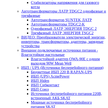
Стабилизаторы напряжения для газового
котла
Автотрансформаторы ЛАТР TDGC2 однофазные и
трехфазные
Автотрансформатор SUNTEK ЛАТР
Автотрансформаторы TDGC2-K
Однофазный ЛАТР ЭНЕРГИЯ TDGC 2
Трехфазный ЛАТР ЭНЕРГИЯ TSGC2
ВИДЕО: Преобразователи электрической энергии,
инверторы, трансформаторы, адаптеры, зарядные
устройства
Внешние подключаемые источники питания -
Влагостойкие настольные
Влагостойкий адаптер OWA-90E с одним
выходом 90W Mean Well
ИБП / UPS (Источники бесперебойного питания)
Бюджетные ИБП 220 В RAPAN-UPS
ИБП (UPS) AcmePower
ИБП Hiden
ИБП Сибконтакт
ИБП Союз
Источники бесперебойного питания 220В,
встроенный АКБ SKAT
Мощные источники бесперебойного
питания SKAT