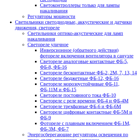
Светоконтроллеры только для лампы
накаливания
Регуляторы мощности
Светильники светодиодные, аккустические и датчики
движения, светореле
Светильники оптико-акустические для ламп
накаливания
Светореле уличное
Инверсионное (обратного действия)
фотореле включения вентилятора в санузле
Светореле аналоговые контактные ФБ-5,
ФБ-8, ФБ-16
Светореле бесконтактные ФБ-2, 2М, 7, 13, 14
Светореле бюджетные ФБ-12, ФБ-16
Светореле морозоустойчивые ФБ-11,
ФБ-11М и ФБ-15
Светореле постоянного тока ФБ-10
Светореле с реле времени ФБ-4 и ФБ-4М
Светореле трехфазные ФБ-6 и ФБ-6М
Светореле цифровые контактные ФБ-5М и
ФБ-9
Фотореле с плавным включением ФБ-1М,
ФБ-3М, ФБ-7
Энергосберегающие регуляторы освещения по