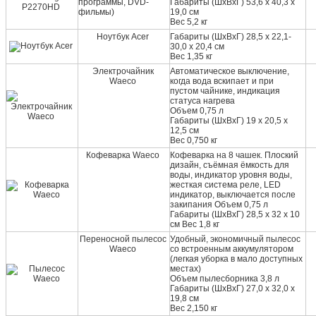
программы, DVD-
Габариты (ШхВхГ) 53,6 х 40,3 х
фильмы)
19,0 см
Вес 5,2 кг
Ноутбук Acer
Габариты (ШхВхГ) 28,5 x 22,1-
30,0 х 20,4 см
Вес 1,35 кг
Электрочайник
Автоматическое выключение,
Waeco
когда вода вскипает и при
пустом чайнике, индикация
статуса нагрева
Объем 0,75 л
Габариты (ШхВхГ) 19 x 20,5 x
12,5 см
Вес 0,750 кг
Кофеварка Waeco
Кофеварка на 8 чашек. Плоский
дизайн, съёмная ёмкость для
воды, индикатор уровня воды,
жесткая система реле, LED
индикатор, выключается после
закипания Объем 0,75 л
Габариты (ШхВхГ) 28,5 х 32 х 10
см Вес 1,8 кг
Переносной пылесос
Удобный, экономичный пылесос
Waeco
со встроенным аккумулятором
(легкая уборка в мало доступных
местах)
Объем пылесборника 3,8 л
Габариты (ШхВхГ) 27,0 х 32,0 х
19,8 см
Вес 2,150 кг