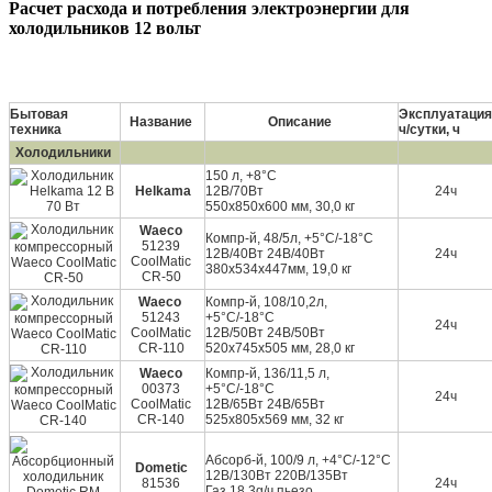
Расчет расхода и потребления электроэнергии для
холодильников 12 вольт
Бытовая
Эксплуатация
Название
Описание
техника
ч/сутки, ч
Холодильники
150 л, +8°C
Helkama
12В/70Вт
24ч
550х850х600 мм, 30,0 кг
Waeco
Компр-й, 48/5л, +5°C/-18°C
51239
12В/40Вт 24В/40Вт
24ч
CoolMatic
380х534х447мм, 19,0 кг
CR-50
Waeco
Компр-й, 108/10,2л,
51243
+5°C/-18°C
24ч
CoolMatic
12В/50Вт 24В/50Вт
CR-110
520х745х505 мм, 28,0 кг
Waeco
Компр-й, 136/11,5 л,
00373
+5°C/-18°C
24ч
CoolMatic
12В/65Вт 24В/65Вт
CR-140
525х805х569 мм, 32 кг
Абсорб-й, 100/9 л, +4°C/-12°C
Dometic
12В/130Вт 220В/135Вт
81536
24ч
Газ 18,3g/ч пьезо