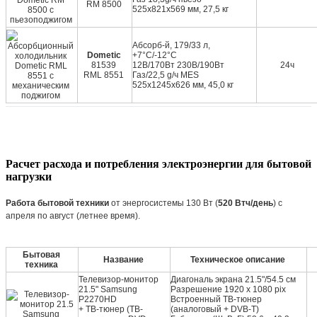
RM 8500
525х821х569 мм, 27,5 кг
Абсорб-й, 179/33 л,
Dometic
+7°C/-12°C
81539
12В/170Вт 230В/190Вт
24ч
RML 8551
Газ/22,5 g/ч MES
525х1245х626 мм, 45,0 кг
Расчет расхода и потребления электроэнергии для бытовой
нагрузки
Работа бытовой техники
от энергосистемы 130 Вт (
520 Втч/день
) с
апреля по август (летнее время).
Бытовая
Название
Техническое описание
техника
Телевизор-монитор
Диагональ экрана 21.5"/54.5 см
21.5" Samsung
Разрешение 1920 х 1080 pix
P2270HD
Встроенный ТВ-тюнер
+ ТВ-тюнер (ТВ-
(аналоговый + DVB-T)