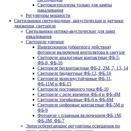
Светоконтроллеры только для лампы
накаливания
Регуляторы мощности
Светильники светодиодные, аккустические и датчики
движения, светореле
Светильники оптико-акустические для ламп
накаливания
Светореле уличное
Инверсионное (обратного действия)
фотореле включения вентилятора в санузле
Светореле аналоговые контактные ФБ-5,
ФБ-8, ФБ-16
Светореле бесконтактные ФБ-2, 2М, 7, 13, 14
Светореле бюджетные ФБ-12, ФБ-16
Светореле морозоустойчивые ФБ-11,
ФБ-11М и ФБ-15
Светореле постоянного тока ФБ-10
Светореле с реле времени ФБ-4 и ФБ-4М
Светореле трехфазные ФБ-6 и ФБ-6М
Светореле цифровые контактные ФБ-5М и
ФБ-9
Фотореле с плавным включением ФБ-1М,
ФБ-3М, ФБ-7
Энергосберегающие регуляторы освещения по