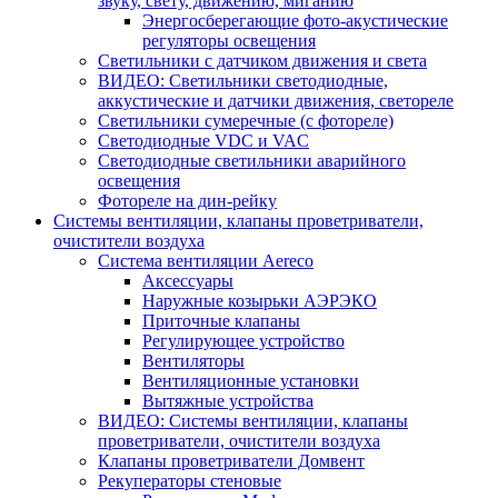
звуку, свету, движению, миганию
Энергосберегающие фото-акустические
регуляторы освещения
Светильники с датчиком движения и света
ВИДЕО: Светильники светодиодные,
аккустические и датчики движения, светореле
Светильники сумеречные (с фотореле)
Светодиодные VDC и VAC
Светодиодные светильники аварийного
освещения
Фотореле на дин-рейку
Системы вентиляции, клапаны проветриватели,
очистители воздуха
Система вентиляции Aereco
Аксессуары
Наружные козырьки АЭРЭКО
Приточные клапаны
Регулирующее устройство
Вентиляторы
Вентиляционные установки
Вытяжные устройства
ВИДЕО: Системы вентиляции, клапаны
проветриватели, очистители воздуха
Клапаны проветриватели Домвент
Рекуператоры стеновые