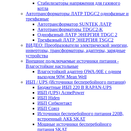
Стабилизаторы напряжения для газового
котла
Автотрансформаторы ЛАТР TDGC2 однофазные и
трехфазные
Автотрансформатор SUNTEK ЛАТР
Автотрансформаторы TDGC2-K
Однофазный ЛАТР ЭНЕРГИЯ TDGC 2
Трехфазный ЛАТР ЭНЕРГИЯ TSGC2
ВИДЕО: Преобразователи электрической энергии,
инверторы, трансформаторы, адаптеры, зарядные
устройства
Внешние подключаемые источники питания -
Влагостойкие настольные
Влагостойкий адаптер OWA-90E с одним
выходом 90W Mean Well
ИБП / UPS (Источники бесперебойного питания)
Бюджетные ИБП 220 В RAPAN-UPS
ИБП (UPS) AcmePower
ИБП Hiden
ИБП Сибконтакт
ИБП Союз
Источники бесперебойного питания 220В,
встроенный АКБ SKAT
Мощные источники бесперебойного
питания SKAT