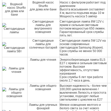
Водяной насос
Насос с фильтром работает под
Shurflo
давлением
для дома или бани
Высота всасывания составляет
4 м, высота подъема воды 10 м
Мощность насоса 5 ампер
Светодиодные
Светодиодная лампа 8W 12V с
лампы для
ярким и сильным световым
внутреннего
потоком мощностью 650 люмен.
освещения
Гарантированный срок службы
пять лет.
Светодиодные
Светодиодная лампа 5W 12V на
лампы для
основе современных
солнечных батарей
светодиодов Samsung (Корея).
Срок службы не менее 50 000
часов.
Лампы для чтения
Энергосберегающая лампа ELS
E27 с ярким и сильным световым
потоком. Высокая
эффективность, отсутствие
нагревания
Срок службы 6 лет при работе
около 2,7 часа в день.
Лампы для общего
Высокая надежность - более чем
освещения
100,000 циклов включение /
выключение Легкость и простота
установки, подходят любые
светильники с цоколем на E27
Лампы для уличных
Мягкое освещение желтого и
фонарей
белого света за счет нового