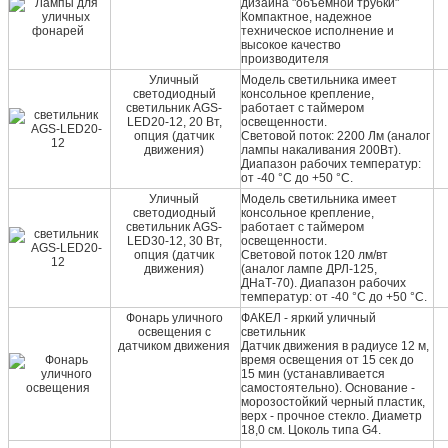
дизайна "объемной трубки"
Компактное, надежное
техническое исполнение и
высокое качество
производителя
Уличный
Модель светильника имеет
светодиодный
консольное крепление,
светильник AGS-
работает с таймером
LED20-12, 20 Вт,
освещенности.
опция (датчик
Световой поток: 2200 Лм (аналог
движения)
лампы накаливания 200Вт).
Диапазон рабочих температур:
от -40 °C до +50 °C.
Уличный
Модель светильника имеет
светодиодный
консольное крепление,
светильник AGS-
работает с таймером
LED30-12, 30 Вт,
освещенности.
опция (датчик
Световой поток 120 лм/вт
движения)
(аналог лампе ДРЛ-125,
ДНаТ-70). Диапазон рабочих
температур: от -40 °C до +50 °C.
Фонарь уличного
ФАКЕЛ - яркий уличный
освещения с
светильник
датчиком движения
Датчик движения в радиусе 12 м,
время освещения от 15 сек до
15 мин (устанавливается
самостоятельно). Основание -
морозостойкий черный пластик,
верх - прочное стекло. Диаметр
18,0 см. Цоколь типа G4.