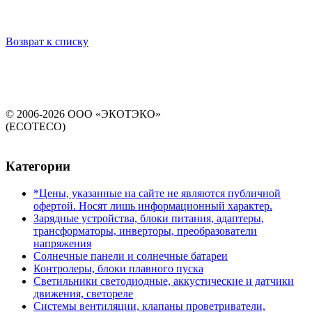
Возврат к списку
© 2006-2026 ООО «ЭКОТЭКО»
(ECOTECO)
Категории
*Цены, указанные на сайте не являются публичной
офертой. Носят лишь информационный характер.
Зарядные устройства, блоки питания, адаптеры,
трансформаторы, инверторы, преобразователи
напряжения
Солнечные панели и солнечные батареи
Контролеры, блоки плавного пуска
Светильники светодиодные, аккустические и датчики
движения, светореле
Системы вентиляции, клапаны проветриватели,