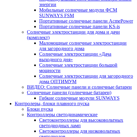
энергии
Мобильные солнечные модули ФСМ
SUNWAYS FSM
Портативные солнечные панели AcmePower
Портативные солнечные панели KS-is
Солнечные электростанции для дома и дачи
(комплект)
Маломощные солнечные электростанции
для загородного дома
Солнечные электростанции «Дача
выходного дня»
Солнечные электростанции большой
мощности
Солнечные электростанции для загородного
дома ОПТИМУМ
ВИДЕО: Солнечные панели и солнечные батареи
Солнечные панели (солнечные батареи)
Гибкие солнечные модули SUNWAYS
Контролеры, блоки плавного пуска
Блоки пуска
Контроллеры светодинамические
Светоконтроллеры для высоковольтных
светодиодных ламп
Светоконтроллеры для низковольтных
светодиодов