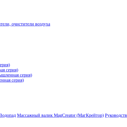
ели, очистители воздуха
ерия)
ая серия)
ышленная серия)
нная серия)
 Водопад
Массажный валик MagCreator (МагКрейтор)
Руководст