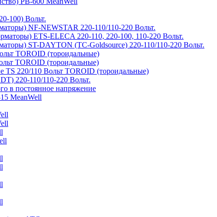
йство) PB-600 MeanWell
0-100) Вольт.
маторы) NF-NEWSTAR 220-110/110-220 Вольт.
рматоры) ETS-ELECA 220-110, 220-100, 110-220 Вольт.
аторы) ST-DAYTON (TC-Goldsource) 220-110/110-220 Вольт.
ольт TOROID (тороидальные)
ольт TOROID (тороидальные)
 TS 220/110 Вольт TOROID (тороидальные)
DT) 220-110/110-220 Вольт.
го в постоянное напряжение
-15 MeanWell
ell
ell
l
ll
l
l
l
l