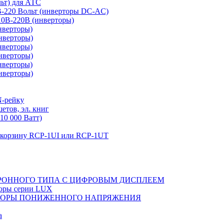
льт) для АТС
0В-220 Вольт (инверторы DC-AC)
110В-220В (инверторы)
нверторы)
нверторы)
нверторы)
нверторы)
нверторы)
нверторы)
N-рейку
етов, эл. книг
10 000 Ватт)
в корзину RCP-1UI или RCP-1UT
РОННОГО ТИПА С ЦИФРОВЫМ ДИСПЛЕЕМ
торы серии LUX
ТОРЫ ПОНИЖЕННОГО НАПРЯЖЕНИЯ
а