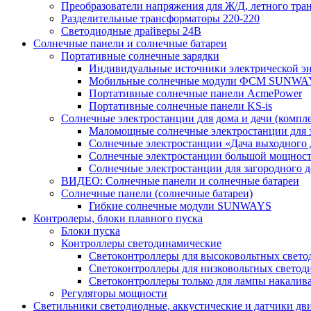
Преобразователи напряжения для Ж/Д, летного тран
Разделительные трансформаторы 220-220
Светодиодные драйверы 24В
Солнечные панели и солнечные батареи
Портативные солнечные зарядки
Индивидуальные источники электрической э
Мобильные солнечные модули ФСМ SUNWA
Портативные солнечные панели AcmePower
Портативные солнечные панели KS-is
Солнечные электростанции для дома и дачи (компле
Маломощные солнечные электростанции для 
Солнечные электростанции «Дача выходного 
Солнечные электростанции большой мощнос
Солнечные электростанции для загородног
ВИДЕО: Солнечные панели и солнечные батареи
Солнечные панели (солнечные батареи)
Гибкие солнечные модули SUNWAYS
Контролеры, блоки плавного пуска
Блоки пуска
Контроллеры светодинамические
Светоконтроллеры для высоковольтных свет
Светоконтроллеры для низковольтных светод
Светоконтроллеры только для лампы накалив
Регуляторы мощности
Светильники светодиодные, аккустические и датчики дв