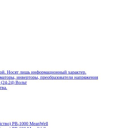
той. Носят лишь информационный характер.
рматоры, инверторы, преобразователи напряжения
(24-24) Вольт
тва.
йство) PB-1000 MeanWell