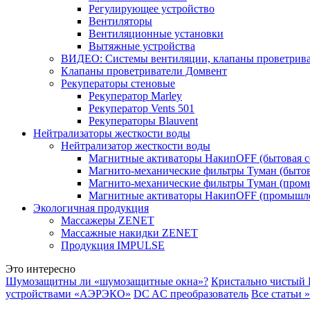
Регулирующее устройство
Вентиляторы
Вентиляционные установки
Вытяжные устройства
ВИДЕО: Системы вентиляции, клапаны проветриват
Клапаны проветриватели Домвент
Рекуператоры стеновые
Рекуператор Marley
Рекуператор Vents 501
Рекуператоры Blauvent
Нейтрализаторы жесткости воды
Нейтрализатор жесткости воды
Магнитные активаторы НакипOFF (бытовая с
Магнито-механические фильтры Туман (бытов
Магнито-механические фильтры Туман (пром
Магнитные активаторы НакипOFF (промышле
Экологичная продукция
Массажеры ZENET
Массажные накидки ZENET
Продукция IMPULSE
Это интересно
Шумозащитны ли «шумозащитные окна»?
Кристально чистый
устройствами «АЭРЭКО»
DC AC преобразователь
Все статьи »