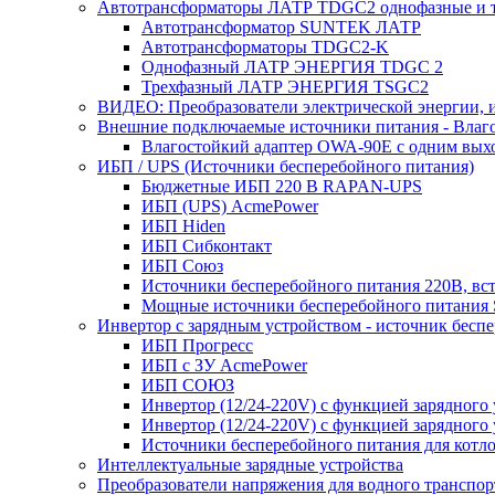
Автотрансформаторы ЛАТР TDGC2 однофазные и 
Автотрансформатор SUNTEK ЛАТР
Автотрансформаторы TDGC2-K
Однофазный ЛАТР ЭНЕРГИЯ TDGC 2
Трехфазный ЛАТР ЭНЕРГИЯ TSGC2
ВИДЕО: Преобразователи электрической энергии, и
Внешние подключаемые источники питания - Влаг
Влагостойкий адаптер OWA-90E с одним вых
ИБП / UPS (Источники бесперебойного питания)
Бюджетные ИБП 220 В RAPAN-UPS
ИБП (UPS) AcmePower
ИБП Hiden
ИБП Сибконтакт
ИБП Союз
Источники бесперебойного питания 220В, в
Мощные источники бесперебойного питания
Инвертор с зарядным устройством - источник бесп
ИБП Прогресс
ИБП с ЗУ AcmePower
ИБП СОЮЗ
Инвертор (12/24-220V) с функцией зарядного
Инвертор (12/24-220V) с функцией зарядного 
Источники бесперебойного питания для котло
Интеллектуальные зарядные устройства
Преобразователи напряжения для водного транспор