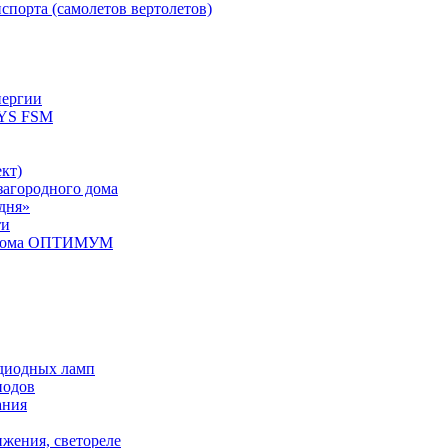
спорта (самолетов вертолетов)
нергии
YS FSM
кт)
загородного дома
дня»
ти
о дома ОПТИМУМ
одиодных ламп
иодов
ания
ижения, светореле