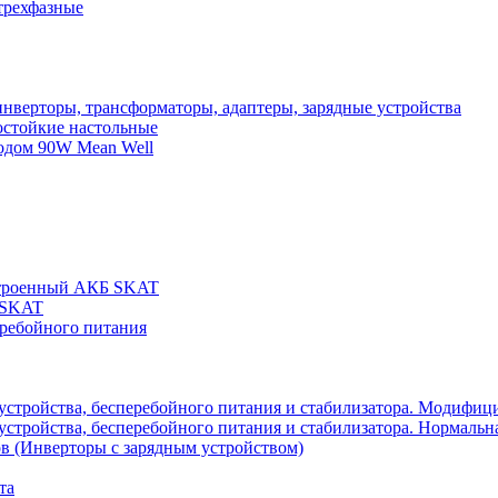
трехфазные
нверторы, трансформаторы, адаптеры, зарядные устройства
остойкие настольные
одом 90W Mean Well
строенный АКБ SKAT
 SKAT
еребойного питания
 устройства, бесперебойного питания и стабилизатора. Модифиц
устройства, бесперебойного питания и стабилизатора. Нормальна
в (Инверторы с зарядным устройством)
та