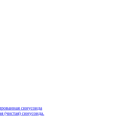
ированная синусоида
я (чистая) синусоида.