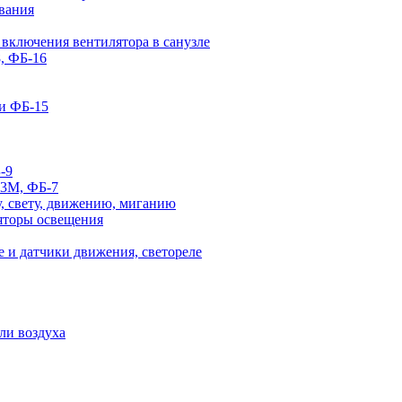
вания
 включения вентилятора в санузле
, ФБ-16
и ФБ-15
-9
-3М, ФБ-7
, свету, движению, миганию
яторы освещения
 и датчики движения, светореле
ли воздуха