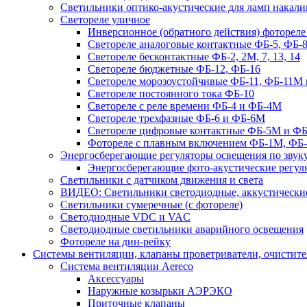
Светильники оптико-акустические для ламп накали
Светореле уличное
Инверсионное (обратного действия) фотореле
Светореле аналоговые контактные ФБ-5, ФБ-8
Светореле бесконтактные ФБ-2, 2М, 7, 13, 14
Светореле бюджетные ФБ-12, ФБ-16
Светореле морозоустойчивые ФБ-11, ФБ-11М 
Светореле постоянного тока ФБ-10
Светореле с реле времени ФБ-4 и ФБ-4М
Светореле трехфазные ФБ-6 и ФБ-6М
Светореле цифровые контактные ФБ-5М и ФБ
Фотореле с плавным включением ФБ-1М, ФБ
Энергосберегающие регуляторы освещения по звуку
Энергосберегающие фото-акустические регул
Светильники с датчиком движения и света
ВИДЕО: Светильники светодиодные, аккустические
Светильники сумеречные (с фотореле)
Светодиодные VDC и VAC
Светодиодные светильники аварийного освещения
Фотореле на дин-рейку
Системы вентиляции, клапаны проветриватели, очистите
Система вентиляции Aereco
Аксессуары
Наружные козырьки АЭРЭКО
Приточные клапаны