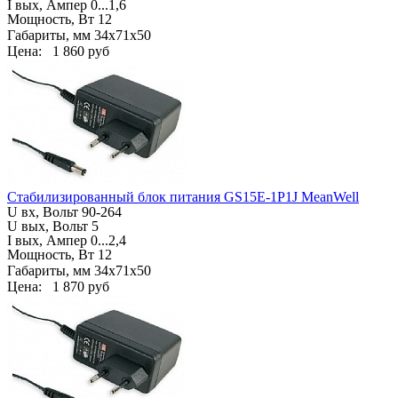
I вых, Ампер
0...1,6
Мощность, Вт 12
Габариты, мм
34х71х50
Цена:
1 860 руб
Стабилизированный блок питания GS15E-1P1J MeanWell
U вх, Вольт
90-264
U вых, Вольт 5
I вых, Ампер
0...2,4
Мощность, Вт 12
Габариты, мм
34х71х50
Цена:
1 870 руб