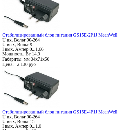
Стабилизированный блок питания GS15E-2P1J MeanWell
U вх, Вольт
90-264
U вых, Вольт 9
I вых, Ампер
0...1,66
Мощность, Вт 14,9
Габариты, мм
34х71х50
Цена:
2 130 руб
Стабилизированный блок питания GS15E-4P1J MeanWell
U вх, Вольт
90-264
U вых, Вольт 15
I вых, Ампер
0...1,0