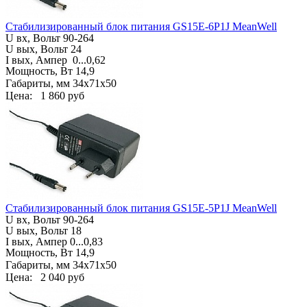
Стабилизированный блок питания GS15E-6P1J MeanWell
U вх, Вольт
90-264
U вых, Вольт 24
I вых, Ампер
0...0,62
Мощность, Вт 14,9
Габариты, мм
34х71х50
Цена:
1 860 руб
Стабилизированный блок питания GS15E-5P1J MeanWell
U вх, Вольт
90-264
U вых, Вольт 18
I вых, Ампер
0...0,83
Мощность, Вт 14,9
Габариты, мм
34х71х50
Цена:
2 040 руб