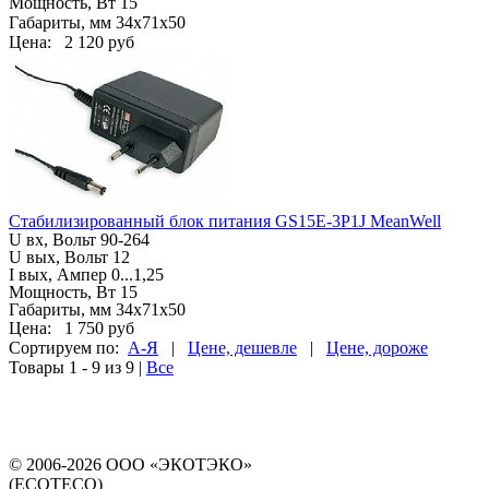
Мощность, Вт 15
Габариты, мм
34х71х50
Цена:
2 120 руб
Стабилизированный блок питания GS15E-3P1J MeanWell
U вх, Вольт
90-264
U вых, Вольт 12
I вых, Ампер
0...1,25
Мощность, Вт 15
Габариты, мм
34х71х50
Цена:
1 750 руб
Сортируем по:
А-Я
|
Цене, дешевле
|
Цене, дороже
Товары 1 - 9 из 9
|
Все
© 2006-2026 ООО «ЭКОТЭКО»
(ECOTECO)