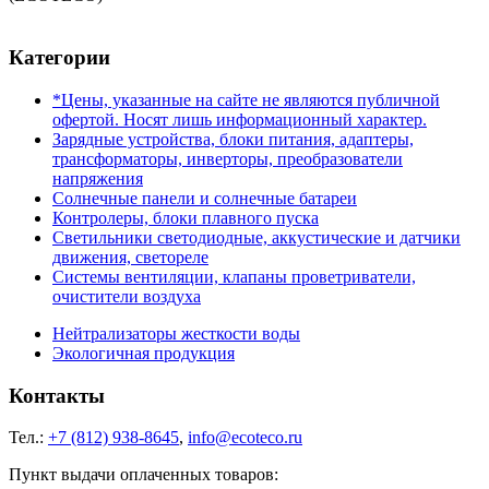
Категории
*Цены, указанные на сайте не являются публичной
офертой. Носят лишь информационный характер.
Зарядные устройства, блоки питания, адаптеры,
трансформаторы, инверторы, преобразователи
напряжения
Солнечные панели и солнечные батареи
Контролеры, блоки плавного пуска
Светильники светодиодные, аккустические и датчики
движения, светореле
Системы вентиляции, клапаны проветриватели,
очистители воздуха
Нейтрализаторы жесткости воды
Экологичная продукция
Контакты
Тел.:
+7 (812) 938-8645
,
info@ecoteco.ru
Пункт выдачи оплаченных товаров: