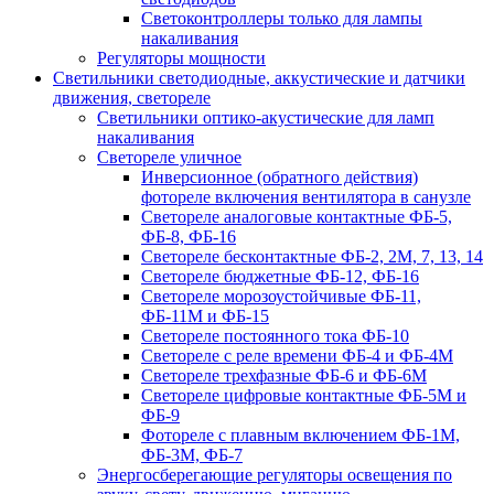
Светоконтроллеры только для лампы
накаливания
Регуляторы мощности
Светильники светодиодные, аккустические и датчики
движения, светореле
Светильники оптико-акустические для ламп
накаливания
Светореле уличное
Инверсионное (обратного действия)
фотореле включения вентилятора в санузле
Светореле аналоговые контактные ФБ-5,
ФБ-8, ФБ-16
Светореле бесконтактные ФБ-2, 2М, 7, 13, 14
Светореле бюджетные ФБ-12, ФБ-16
Светореле морозоустойчивые ФБ-11,
ФБ-11М и ФБ-15
Светореле постоянного тока ФБ-10
Светореле с реле времени ФБ-4 и ФБ-4М
Светореле трехфазные ФБ-6 и ФБ-6М
Светореле цифровые контактные ФБ-5М и
ФБ-9
Фотореле с плавным включением ФБ-1М,
ФБ-3М, ФБ-7
Энергосберегающие регуляторы освещения по