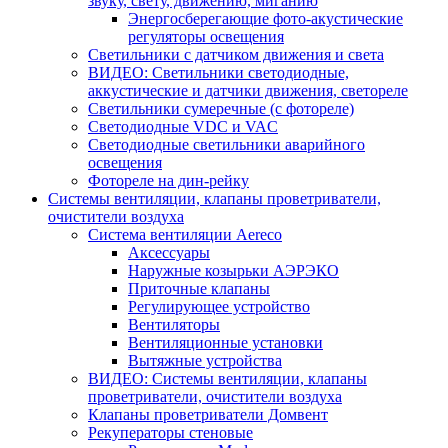
звуку, свету, движению, миганию
Энергосберегающие фото-акустические
регуляторы освещения
Светильники с датчиком движения и света
ВИДЕО: Светильники светодиодные,
аккустические и датчики движения, светореле
Светильники сумеречные (с фотореле)
Светодиодные VDC и VAC
Светодиодные светильники аварийного
освещения
Фотореле на дин-рейку
Системы вентиляции, клапаны проветриватели,
очистители воздуха
Система вентиляции Aereco
Аксессуары
Наружные козырьки АЭРЭКО
Приточные клапаны
Регулирующее устройство
Вентиляторы
Вентиляционные установки
Вытяжные устройства
ВИДЕО: Системы вентиляции, клапаны
проветриватели, очистители воздуха
Клапаны проветриватели Домвент
Рекуператоры стеновые