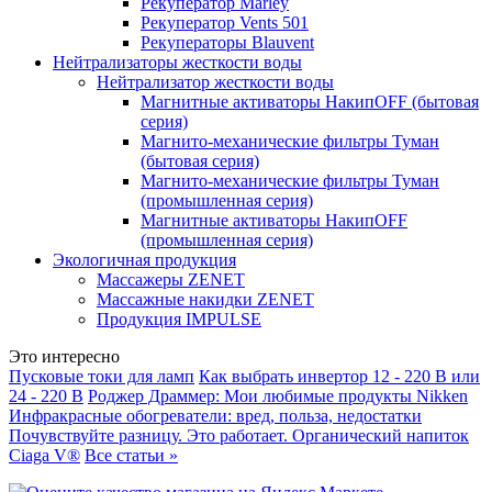
Рекуператор Marley
Рекуператор Vents 501
Рекуператоры Blauvent
Нейтрализаторы жесткости воды
Нейтрализатор жесткости воды
Магнитные активаторы НакипOFF (бытовая
серия)
Магнито-механические фильтры Туман
(бытовая серия)
Магнито-механические фильтры Туман
(промышленная серия)
Магнитные активаторы НакипOFF
(промышленная серия)
Экологичная продукция
Массажеры ZENET
Массажные накидки ZENET
Продукция IMPULSE
Это интересно
Пусковые токи для ламп
Как выбрать инвертор 12 - 220 В или
24 - 220 В
Роджер Драммер: Мои любимые продукты Nikken
Инфракрасные обогреватели: вред, польза, недостатки
Почувствуйте разницу. Это работает. Органический напиток
Ciaga V®
Все статьи »