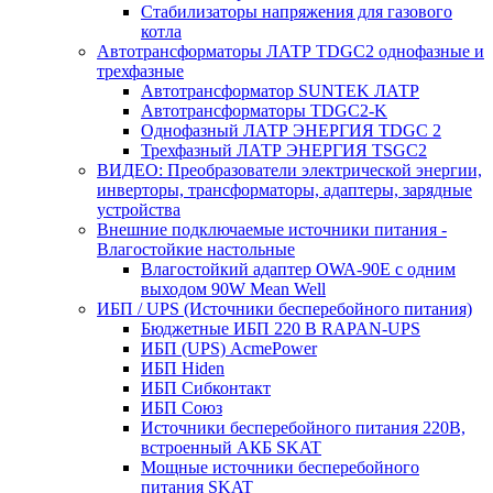
Стабилизаторы напряжения для газового
котла
Автотрансформаторы ЛАТР TDGC2 однофазные и
трехфазные
Автотрансформатор SUNTEK ЛАТР
Автотрансформаторы TDGC2-K
Однофазный ЛАТР ЭНЕРГИЯ TDGC 2
Трехфазный ЛАТР ЭНЕРГИЯ TSGC2
ВИДЕО: Преобразователи электрической энергии,
инверторы, трансформаторы, адаптеры, зарядные
устройства
Внешние подключаемые источники питания -
Влагостойкие настольные
Влагостойкий адаптер OWA-90E с одним
выходом 90W Mean Well
ИБП / UPS (Источники бесперебойного питания)
Бюджетные ИБП 220 В RAPAN-UPS
ИБП (UPS) AcmePower
ИБП Hiden
ИБП Сибконтакт
ИБП Союз
Источники бесперебойного питания 220В,
встроенный АКБ SKAT
Мощные источники бесперебойного
питания SKAT