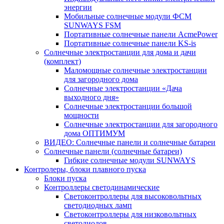
энергии
Мобильные солнечные модули ФСМ
SUNWAYS FSM
Портативные солнечные панели AcmePower
Портативные солнечные панели KS-is
Солнечные электростанции для дома и дачи
(комплект)
Маломощные солнечные электростанции
для загородного дома
Солнечные электростанции «Дача
выходного дня»
Солнечные электростанции большой
мощности
Солнечные электростанции для загородного
дома ОПТИМУМ
ВИДЕО: Солнечные панели и солнечные батареи
Солнечные панели (солнечные батареи)
Гибкие солнечные модули SUNWAYS
Контролеры, блоки плавного пуска
Блоки пуска
Контроллеры светодинамические
Светоконтроллеры для высоковольтных
светодиодных ламп
Светоконтроллеры для низковольтных
светодиодов