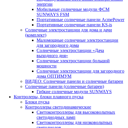
энергии
Мобильные солнечные модули ФСМ
SUNWAYS FSM
Портативные солнечные панели AcmePower
Портативные солнечные панели KS-is
Солнечные электростанции для дома и дачи
(комплект)
Маломощные солнечные электростанции
для загородного дома
Солнечные электростанции «Дача
выходного дня»
Солнечные электростанции большой
мощности
Солнечные электростанции для загородного
дома ОПТИМУМ
ВИДЕО: Солнечные панели и солнечные батареи
Солнечные панели (солнечные батареи)
Гибкие солнечные модули SUNWAYS
Контролеры, блоки плавного пуска
Блоки пуска
Контроллеры светодинамические
Светоконтроллеры для высоковольтных
светодиодных ламп
Светоконтроллеры для низковольтных
светодиодов