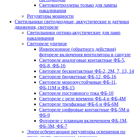
Светоконтроллеры только для лампы
накаливания
Регуляторы мощности
Светильники светодиодные, аккустические и датчики
движения, светореле
Светильники оптико-акустические для ламп
накаливания
Светореле уличное
Инверсионное (обратного действия)
фотореле включения вентилятора в санузле
Светореле аналоговые контактные ФБ-5,
ФБ-8, ФБ-16
Светореле бесконтактные ФБ-2, 2М, 7, 13, 14
Светореле бюджетные ФБ-12, ФБ-16
Светореле морозоустойчивые ФБ-11,
ФБ-11М и ФБ-15
Светореле постоянного тока ФБ-10
Светореле с реле времени ФБ-4 и ФБ-4М
Светореле трехфазные ФБ-6 и ФБ-6М
Светореле цифровые контактные ФБ-5М и
ФБ-9
Фотореле с плавным включением ФБ-1М,
ФБ-3М, ФБ-7
Энергосберегающие регуляторы освещения по