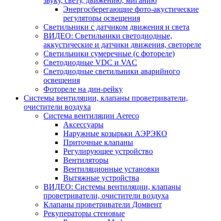
звуку, свету, движению, миганию
Энергосберегающие фото-акустические
регуляторы освещения
Светильники с датчиком движения и света
ВИДЕО: Светильники светодиодные,
аккустические и датчики движения, светореле
Светильники сумеречные (с фотореле)
Светодиодные VDC и VAC
Светодиодные светильники аварийного
освещения
Фотореле на дин-рейку
Системы вентиляции, клапаны проветриватели,
очистители воздуха
Система вентиляции Aereco
Аксессуары
Наружные козырьки АЭРЭКО
Приточные клапаны
Регулирующее устройство
Вентиляторы
Вентиляционные установки
Вытяжные устройства
ВИДЕО: Системы вентиляции, клапаны
проветриватели, очистители воздуха
Клапаны проветриватели Домвент
Рекуператоры стеновые