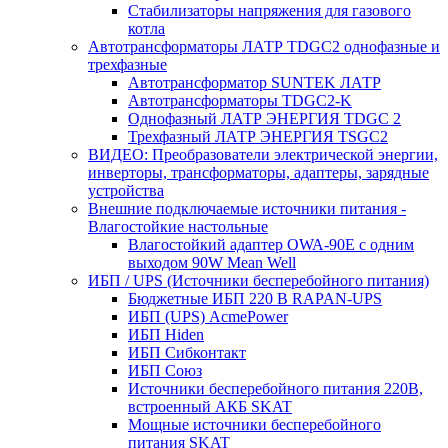
Стабилизаторы напряжения для газового
котла
Автотрансформаторы ЛАТР TDGC2 однофазные и
трехфазные
Автотрансформатор SUNTEK ЛАТР
Автотрансформаторы TDGC2-K
Однофазный ЛАТР ЭНЕРГИЯ TDGC 2
Трехфазный ЛАТР ЭНЕРГИЯ TSGC2
ВИДЕО: Преобразователи электрической энергии,
инверторы, трансформаторы, адаптеры, зарядные
устройства
Внешние подключаемые источники питания -
Влагостойкие настольные
Влагостойкий адаптер OWA-90E с одним
выходом 90W Mean Well
ИБП / UPS (Источники бесперебойного питания)
Бюджетные ИБП 220 В RAPAN-UPS
ИБП (UPS) AcmePower
ИБП Hiden
ИБП Сибконтакт
ИБП Союз
Источники бесперебойного питания 220В,
встроенный АКБ SKAT
Мощные источники бесперебойного
питания SKAT