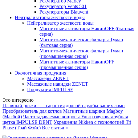
Рекуператор Marley
Рекуператор Vents 501
Рекуператоры Blauvent
Нейтрализаторы жесткости воды
Нейтрализатор жесткости воды
Магнитные активаторы НакипOFF (бытовая
серия)
Магнито-механические фильтры Туман
(бытовая серия)
Магнито-механические фильтры Туман
(промышленная серия)
Магнитные активаторы НакипOFF
(промышленная серия)
Экологичная продукция
Массажеры ZENET
Массажные накидки ZENET
Продукция IMPULSE
Это интересно
Плавный розжиг — гарантия долгой службы ваших ламп
Преобразователь для котлов
Магнитные шарики Magboy
(Магбой)
Часто задаваемые вопросы Ультразвуковая зубная
щетка IMPULSE DENT
Украшения Nikken с технологией Tri
Phase (Трай Фэйс)
Все статьи »