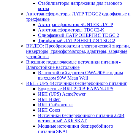
Стабилизаторы напряжения для газового
котла
Автотрансформаторы ЛАТР TDGC2 однофазные и
трехфазные
Автотрансформатор SUNTEK ЛАТР
Автотрансформаторы TDGC2-K
Однофазный ЛАТР ЭНЕРГИЯ TDGC 2
Трехфазный ЛАТР ЭНЕРГИЯ TSGC2
ВИДЕО: Преобразователи электрической энергии,
инверторы, трансформаторы, адаптеры, зарядные
устройства
Внешние подключаемые источники питания -
Влагостойкие настольные
Влагостойкий адаптер OWA-90E с одним
выходом 90W Mean Well
ИБП / UPS (Источники бесперебойного питания)
Бюджетные ИБП 220 В RAPAN-UPS
ИБП (UPS) AcmePower
ИБП Hiden
ИБП Сибконтакт
ИБП Союз
Источники бесперебойного питания 220В,
встроенный АКБ SKAT
Мощные источники бесперебойного
питания SKAT