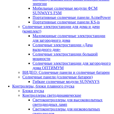
энергии
Мобильные солнечные модули ФСМ
SUNWAYS FSM
Портативные солнечные панели AcmePower
Портативные солнечные панели KS-is
Солнечные электростанции для дома и дачи
(комплект)
Маломощные солнечные электростанции
для загородного дома
Солнечные электростанции «Дача
выходного дня»
Солнечные электростанции большой
мощности
Солнечные электростанции для загородного
дома ОПТИМУМ
ВИДЕО: Солнечные панели и солнечные батареи
Солнечные панели (солнечные батареи)
Гибкие солнечные модули SUNWAYS
Контролеры, блоки плавного пуска
Блоки пуска
Контроллеры светодинамические
Светоконтроллеры для высоковольтных
светодиодных ламп
Светоконтроллеры для низковольтных
светодиодов