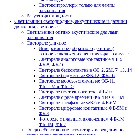
Светоконтроллеры только для лампы
накаливания
Регуляторы мощности
Светильники светодиодные, аккустические и датчики
движения, светореле
Светильники оптико-акустические для ламп
накаливания
Светореле уличное
Инверсионное (обратного действия)
фотореле включения вентилятора в санузле
Светореле аналоговые контактные ФБ-5,
ФБ-8, ФБ-16
Светореле бесконтактные ФБ-2, 2М, 7, 13, 14
Светореле бюджетные ФБ-12, ФБ-16
Светореле морозоустойчивые ФБ-11,
ФБ-11М и ФБ-15
Светореле постоянного тока ФБ-10
Светореле с реле времени ФБ-4 и ФБ-4М
Светореле трехфазные ФБ-6 и ФБ-6М
Светореле цифровые контактные ФБ-5М и
ФБ-9
Фотореле с плавным включением ФБ-1М,
ФБ-3М, ФБ-7
Энергосберегающие регуляторы освещения по