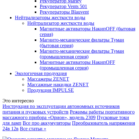
Рекуператор Marley
Рекуператор Vents 501
Рекуператоры Blauvent
Нейтрализаторы жесткости воды
Нейтрализатор жесткости воды
Магнитные активаторы НакипOFF (бытовая
серия)
Магнито-механические фильтры Туман
(бытовая серия)
Магнито-механические фильтры Туман
(промышленная серия)
Магнитные активаторы НакипOFF
(промышленная серия)
Экологичная продукция
Массажеры ZENET
Массажные накидки ZENET
Продукция IMPULSE
Это интересно
Инструкция по эксплуотации автономных источников
питания и пусковых устройств
Режимы работы портативного
массажного прибора «Орион», модель 2309
Пусковые токи
для ламп
Все про аккумуляторы
Преобразователь напряжения
24в 12в
Все статьи »