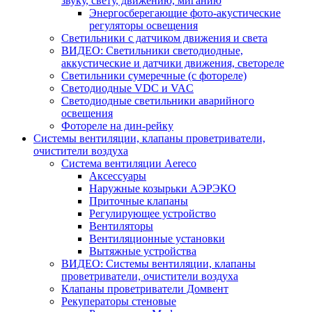
звуку, свету, движению, миганию
Энергосберегающие фото-акустические
регуляторы освещения
Светильники с датчиком движения и света
ВИДЕО: Светильники светодиодные,
аккустические и датчики движения, светореле
Светильники сумеречные (с фотореле)
Светодиодные VDC и VAC
Светодиодные светильники аварийного
освещения
Фотореле на дин-рейку
Системы вентиляции, клапаны проветриватели,
очистители воздуха
Система вентиляции Aereco
Аксессуары
Наружные козырьки АЭРЭКО
Приточные клапаны
Регулирующее устройство
Вентиляторы
Вентиляционные установки
Вытяжные устройства
ВИДЕО: Системы вентиляции, клапаны
проветриватели, очистители воздуха
Клапаны проветриватели Домвент
Рекуператоры стеновые