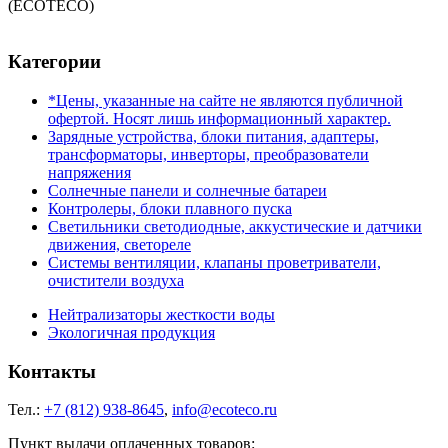
(ECOTECO)
Категории
*Цены, указанные на сайте не являются публичной
офертой. Носят лишь информационный характер.
Зарядные устройства, блоки питания, адаптеры,
трансформаторы, инверторы, преобразователи
напряжения
Солнечные панели и солнечные батареи
Контролеры, блоки плавного пуска
Светильники светодиодные, аккустические и датчики
движения, светореле
Системы вентиляции, клапаны проветриватели,
очистители воздуха
Нейтрализаторы жесткости воды
Экологичная продукция
Контакты
Тел.:
+7 (812) 938-8645
,
info@ecoteco.ru
Пункт выдачи оплаченных товаров: