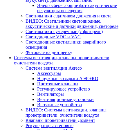
звуку, свету, движению, миганию
Энергосберегающие фото-акустические
регуляторы освещения
Светильники с датчиком движения и света
ВИДЕО: Светильники светодиодные,
аккустические и датчики движения, светореле
Светильники сумеречные (с фотореле)
Светодиодные VDC и VAC
Светодиодные светильники аварийного
освещения
Фотореле на дин-рейку
Системы вентиляции, клапаны проветриватели,
очистители воздуха
Система вентиляции Aereco
Аксессуары
Наружные козырьки АЭРЭКО
Приточные клапаны
Регулирующее устройство
Вентиляторы
Вентиляционные установки
Вытяжные устройства
ВИДЕО: Системы вентиляции, клапаны
проветриватели, очистители воздуха
Клапаны проветриватели Домвент
Рекуператоры стеновые