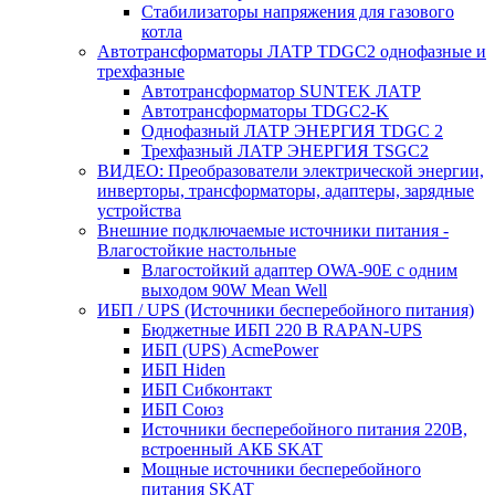
Стабилизаторы напряжения для газового
котла
Автотрансформаторы ЛАТР TDGC2 однофазные и
трехфазные
Автотрансформатор SUNTEK ЛАТР
Автотрансформаторы TDGC2-K
Однофазный ЛАТР ЭНЕРГИЯ TDGC 2
Трехфазный ЛАТР ЭНЕРГИЯ TSGC2
ВИДЕО: Преобразователи электрической энергии,
инверторы, трансформаторы, адаптеры, зарядные
устройства
Внешние подключаемые источники питания -
Влагостойкие настольные
Влагостойкий адаптер OWA-90E с одним
выходом 90W Mean Well
ИБП / UPS (Источники бесперебойного питания)
Бюджетные ИБП 220 В RAPAN-UPS
ИБП (UPS) AcmePower
ИБП Hiden
ИБП Сибконтакт
ИБП Союз
Источники бесперебойного питания 220В,
встроенный АКБ SKAT
Мощные источники бесперебойного
питания SKAT