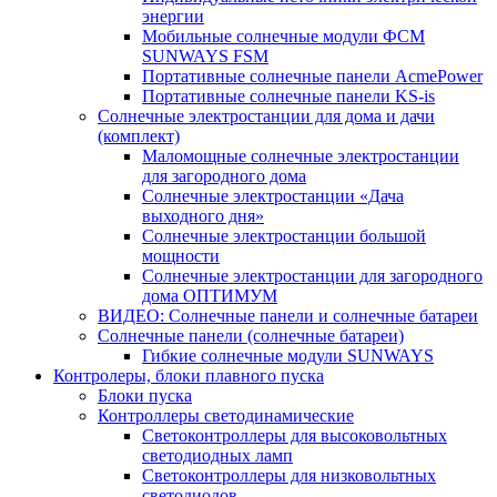
энергии
Мобильные солнечные модули ФСМ
SUNWAYS FSM
Портативные солнечные панели AcmePower
Портативные солнечные панели KS-is
Солнечные электростанции для дома и дачи
(комплект)
Маломощные солнечные электростанции
для загородного дома
Солнечные электростанции «Дача
выходного дня»
Солнечные электростанции большой
мощности
Солнечные электростанции для загородного
дома ОПТИМУМ
ВИДЕО: Солнечные панели и солнечные батареи
Солнечные панели (солнечные батареи)
Гибкие солнечные модули SUNWAYS
Контролеры, блоки плавного пуска
Блоки пуска
Контроллеры светодинамические
Светоконтроллеры для высоковольтных
светодиодных ламп
Светоконтроллеры для низковольтных
светодиодов