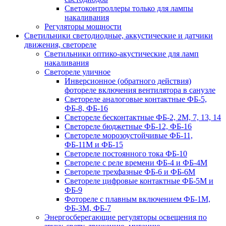
Светоконтроллеры только для лампы
накаливания
Регуляторы мощности
Светильники светодиодные, аккустические и датчики
движения, светореле
Светильники оптико-акустические для ламп
накаливания
Светореле уличное
Инверсионное (обратного действия)
фотореле включения вентилятора в санузле
Светореле аналоговые контактные ФБ-5,
ФБ-8, ФБ-16
Светореле бесконтактные ФБ-2, 2М, 7, 13, 14
Светореле бюджетные ФБ-12, ФБ-16
Светореле морозоустойчивые ФБ-11,
ФБ-11М и ФБ-15
Светореле постоянного тока ФБ-10
Светореле с реле времени ФБ-4 и ФБ-4М
Светореле трехфазные ФБ-6 и ФБ-6М
Светореле цифровые контактные ФБ-5М и
ФБ-9
Фотореле с плавным включением ФБ-1М,
ФБ-3М, ФБ-7
Энергосберегающие регуляторы освещения по