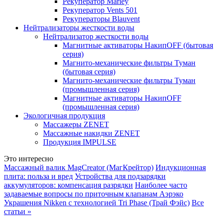
Рекуператор Marley
Рекуператор Vents 501
Рекуператоры Blauvent
Нейтрализаторы жесткости воды
Нейтрализатор жесткости воды
Магнитные активаторы НакипOFF (бытовая
серия)
Магнито-механические фильтры Туман
(бытовая серия)
Магнито-механические фильтры Туман
(промышленная серия)
Магнитные активаторы НакипOFF
(промышленная серия)
Экологичная продукция
Массажеры ZENET
Массажные накидки ZENET
Продукция IMPULSE
Это интересно
Массажный валик MagCreator (МагКрейтор)
Индукционная
плита: польза и вред
Устройства для подзарядки
аккумуляторов: компенсация разрядки
Наиболее часто
задаваемые вопросы по приточным клапанам Аэрэко
Украшения Nikken с технологией Tri Phase (Трай Фэйс)
Все
статьи »