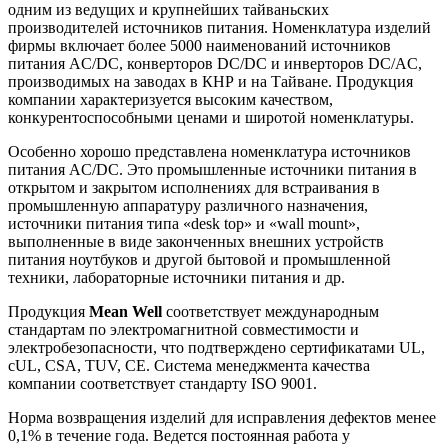
одним из ведущих и крупнейших тайваньских
производителей источников питания. Номенклатура изделий
фирмы включает более 5000 наименований источников
питания AC/DC, конверторов DC/DC и инверторов DC/AC,
производимых на заводах в КНР и на Тайване. Продукция
компании характеризуется высоким качеством,
конкурентоспособными ценами и широтой номенклатуры.
Особенно хорошо представлена номенклатура источников
питания AC/DC. Это промышленные источники питания в
открытом и закрытом исполнениях для встраивания в
промышленную аппаратуру различного назначения,
источники питания типа «desk top» и «wall mount»,
выполненные в виде законченных внешних устройств
питания ноутбуков и другой бытовой и промышленной
техники, лабораторные источники питания и др.
Продукция
Mean Well
соответствует международным
стандартам по электромагнитной совместимости и
электробезопасности, что подтверждено сертификатами UL,
cUL, CSA, TUV, CE. Система менеджмента качества
компании соответствует стандарту ISO 9001.
Норма возвращения изделий для исправления дефектов менее
0,1% в течение года. Ведется постоянная работа у