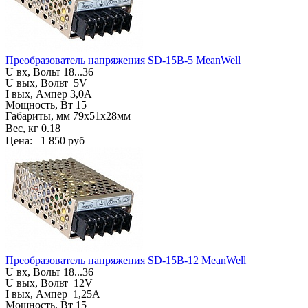
Преобразователь напряжения SD-15B-5 MeanWell
U вх, Вольт
18...36
U вых, Вольт
5V
I вых, Ампер
3,0A
Мощность, Вт 15
Габариты, мм
79х51х28мм
Вес, кг
0.18
Цена:
1 850 руб
Преобразователь напряжения SD-15B-12 MeanWell
U вх, Вольт
18...36
U вых, Вольт
12V
I вых, Ампер
1,25A
Мощность, Вт 15