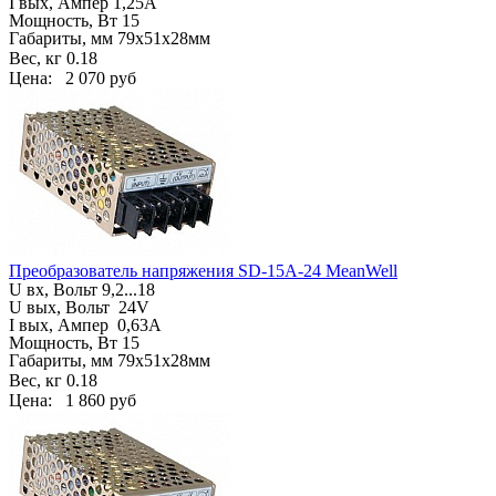
I вых, Ампер
1,25A
Мощность, Вт 15
Габариты, мм
79х51х28мм
Вес, кг
0.18
Цена:
2 070 руб
Преобразователь напряжения SD-15A-24 MeanWell
U вх, Вольт
9,2...18
U вых, Вольт
24V
I вых, Ампер
0,63A
Мощность, Вт 15
Габариты, мм
79х51х28мм
Вес, кг
0.18
Цена:
1 860 руб