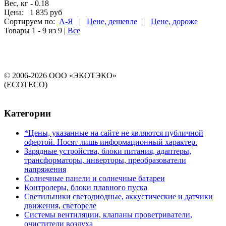
Вес, кг -
0.18
Цена:
1 835 руб
Сортируем по:
А-Я
|
Цене, дешевле
|
Цене, дороже
Товары 1 - 9 из 9
|
Все
© 2006-2026 ООО «ЭКОТЭКО»
(ECOTECO)
Категории
*Цены, указанные на сайте не являются публичной
офертой. Носят лишь информационный характер.
Зарядные устройства, блоки питания, адаптеры,
трансформаторы, инверторы, преобразователи
напряжения
Солнечные панели и солнечные батареи
Контролеры, блоки плавного пуска
Светильники светодиодные, аккустические и датчики
движения, светореле
Системы вентиляции, клапаны проветриватели,
очистители воздуха