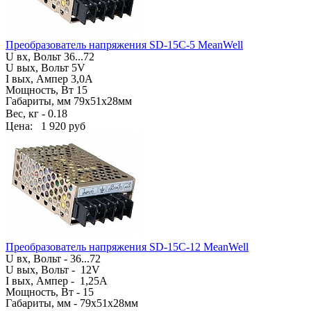
Преобразователь напряжения SD-15C-5 MeanWell
U вх, Вольт
36...72
U вых, Вольт
5V
I вых, Ампер
3,0A
Мощность, Вт 15
Габариты, мм
79х51х28мм
Вес, кг -
0.18
Цена:
1 920 руб
Преобразователь напряжения SD-15C-12 MeanWell
U вх, Вольт -
36...72
U вых, Вольт -
12V
I вых, Ампер -
1,25A
Мощность, Вт - 15
Габариты, мм -
79х51х28мм