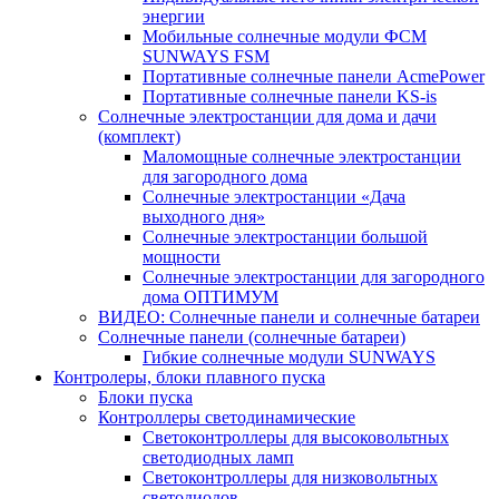
энергии
Мобильные солнечные модули ФСМ
SUNWAYS FSM
Портативные солнечные панели AcmePower
Портативные солнечные панели KS-is
Солнечные электростанции для дома и дачи
(комплект)
Маломощные солнечные электростанции
для загородного дома
Солнечные электростанции «Дача
выходного дня»
Солнечные электростанции большой
мощности
Солнечные электростанции для загородного
дома ОПТИМУМ
ВИДЕО: Солнечные панели и солнечные батареи
Солнечные панели (солнечные батареи)
Гибкие солнечные модули SUNWAYS
Контролеры, блоки плавного пуска
Блоки пуска
Контроллеры светодинамические
Светоконтроллеры для высоковольтных
светодиодных ламп
Светоконтроллеры для низковольтных
светодиодов