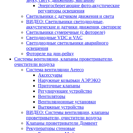
звуку, свету, движению, миганию
Энергосберегающие фото-акустические
регуляторы освещения
Светильники с датчиком движения и света
ВИДЕО: Светильники светодиодные,
аккустические и датчики движения, светореле
Светильники сумеречные (с фотореле)
Светодиодные VDC и VAC
Светодиодные светильники аварийного
освещения
Фотореле на дин-рейку
Системы вентиляции, клапаны проветриватели,
очистители воздуха
Система вентиляции Aereco
Аксессуары
Наружные козырьки АЭРЭКО
Приточные клапаны
Регулирующее устройство
Вентиляторы
Вентиляционные установки
Вытяжные устройства
ВИДЕО: Системы вентиляции, клапаны
проветриватели, очистители воздуха
Клапаны проветриватели Домвент
Рекуператоры стеновые