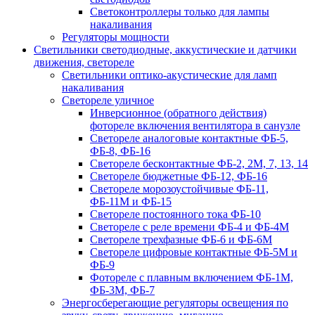
Светоконтроллеры только для лампы
накаливания
Регуляторы мощности
Светильники светодиодные, аккустические и датчики
движения, светореле
Светильники оптико-акустические для ламп
накаливания
Светореле уличное
Инверсионное (обратного действия)
фотореле включения вентилятора в санузле
Светореле аналоговые контактные ФБ-5,
ФБ-8, ФБ-16
Светореле бесконтактные ФБ-2, 2М, 7, 13, 14
Светореле бюджетные ФБ-12, ФБ-16
Светореле морозоустойчивые ФБ-11,
ФБ-11М и ФБ-15
Светореле постоянного тока ФБ-10
Светореле с реле времени ФБ-4 и ФБ-4М
Светореле трехфазные ФБ-6 и ФБ-6М
Светореле цифровые контактные ФБ-5М и
ФБ-9
Фотореле с плавным включением ФБ-1М,
ФБ-3М, ФБ-7
Энергосберегающие регуляторы освещения по