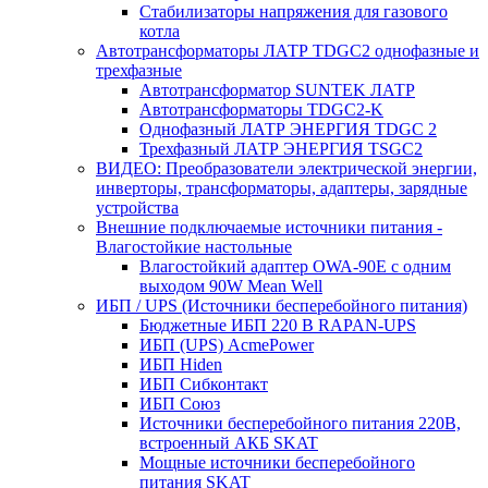
Стабилизаторы напряжения для газового
котла
Автотрансформаторы ЛАТР TDGC2 однофазные и
трехфазные
Автотрансформатор SUNTEK ЛАТР
Автотрансформаторы TDGC2-K
Однофазный ЛАТР ЭНЕРГИЯ TDGC 2
Трехфазный ЛАТР ЭНЕРГИЯ TSGC2
ВИДЕО: Преобразователи электрической энергии,
инверторы, трансформаторы, адаптеры, зарядные
устройства
Внешние подключаемые источники питания -
Влагостойкие настольные
Влагостойкий адаптер OWA-90E с одним
выходом 90W Mean Well
ИБП / UPS (Источники бесперебойного питания)
Бюджетные ИБП 220 В RAPAN-UPS
ИБП (UPS) AcmePower
ИБП Hiden
ИБП Сибконтакт
ИБП Союз
Источники бесперебойного питания 220В,
встроенный АКБ SKAT
Мощные источники бесперебойного
питания SKAT