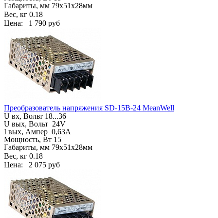
Габариты, мм
79х51х28мм
Вес, кг
0.18
Цена:
1 790 руб
Преобразователь напряжения SD-15B-24 MeanWell
U вх, Вольт
18...36
U вых, Вольт
24V
I вых, Ампер
0,63A
Мощность, Вт 15
Габариты, мм
79х51х28мм
Вес, кг
0.18
Цена:
2 075 руб