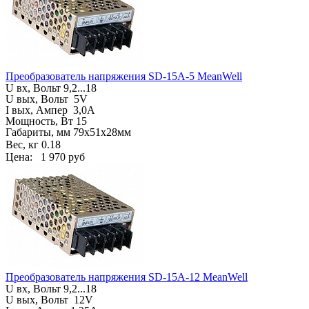
Преобразователь напряжения SD-15A-5 MeanWell
U вх, Вольт
9,2...18
U вых, Вольт
5V
I вых, Ампер
3,0A
Мощность, Вт 15
Габариты, мм
79х51х28мм
Вес, кг
0.18
Цена:
1 970 руб
Преобразователь напряжения SD-15A-12 MeanWell
U вх, Вольт
9,2...18
U вых, Вольт
12V