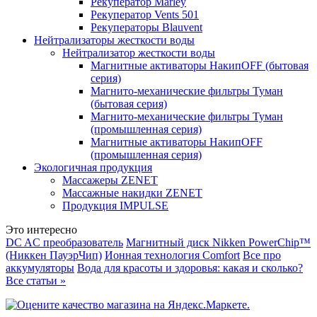
Рекуператор Marley
Рекуператор Vents 501
Рекуператоры Blauvent
Нейтрализаторы жесткости воды
Нейтрализатор жесткости воды
Магнитные активаторы НакипOFF (бытовая
серия)
Магнито-механические фильтры Туман
(бытовая серия)
Магнито-механические фильтры Туман
(промышленная серия)
Магнитные активаторы НакипOFF
(промышленная серия)
Экологичная продукция
Массажеры ZENET
Массажные накидки ZENET
Продукция IMPULSE
Это интересно
DC AC преобразователь
Магнитный диск Nikken PowerChip™
(Никкен ПауэрЧип)
Ионная технология Comfort
Все про
аккумуляторы
Вода для красоты и здоровья: какая и сколько?
Все статьи »