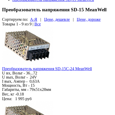
Преобразователь напряжения SD-15 MeanWell
Сортируем по:
А-Я
|
Цене, дешевле
|
Цене, дороже
Товары 1 - 9 из 9
|
Все
Преобразователь напряжения SD-15C-24 MeanWell
U вх, Вольт -
36...72
U вых, Вольт -
24V
I вых, Ампер -
0,63A
Мощность, Вт - 15
Габариты, мм -
79х51х28мм
Вес, кг -
0.18
Цена:
1 995 руб