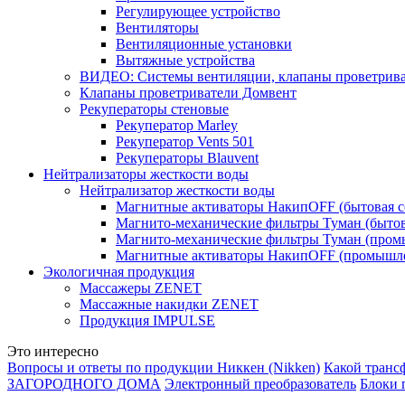
Регулирующее устройство
Вентиляторы
Вентиляционные установки
Вытяжные устройства
ВИДЕО: Системы вентиляции, клапаны проветриват
Клапаны проветриватели Домвент
Рекуператоры стеновые
Рекуператор Marley
Рекуператор Vents 501
Рекуператоры Blauvent
Нейтрализаторы жесткости воды
Нейтрализатор жесткости воды
Магнитные активаторы НакипOFF (бытовая с
Магнито-механические фильтры Туман (бытов
Магнито-механические фильтры Туман (пром
Магнитные активаторы НакипOFF (промышле
Экологичная продукция
Массажеры ZENET
Массажные накидки ZENET
Продукция IMPULSE
Это интересно
Вопросы и ответы по продукции Никкен (Nikken)
Какой транс
ЗАГОРОДНОГО ДОМА
Электронный преобразователь
Блоки