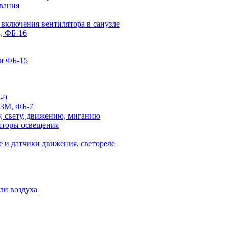
вания
 включения вентилятора в санузле
, ФБ-16
и ФБ-15
-9
-3М, ФБ-7
, свету, движению, миганию
яторы освещения
 и датчики движения, светореле
ли воздуха