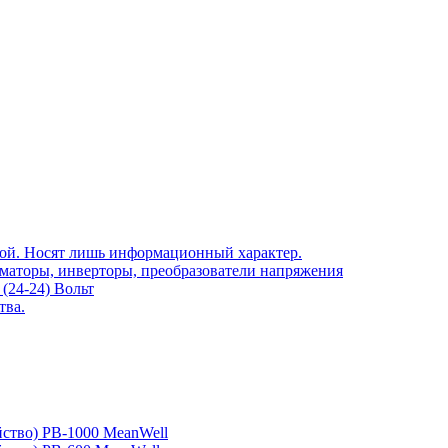
той. Носят лишь информационный характер.
рматоры, инверторы, преобразователи напряжения
(24-24) Вольт
тва.
йство) PB-1000 MeanWell