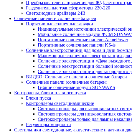
Преобразователи напряжения для Ж/Д, летного тран
Разделительные трансформаторы 220-220
Светодиодные драйверы 24В
Солнечные панели и солнечные батареи
Портативные солнечные зарядки
Индивидуальные источники электрической э
Мобильные солнечные модули ФСМ SUNWA
Портативные солнечные панели AcmePower
Портативные солнечные панели KS-is
Солнечные электростанции для дома и дачи (компле
Маломощные солнечные электростанции для 
Солнечные электростанции «Дача выходного 
Солнечные электростанции большой мощнос
Солнечные электростанции для загородног
ВИДЕО: Солнечные панели и солнечные батареи
Солнечные панели (солнечные батареи)
Гибкие солнечные модули SUNWAYS
Контролеры, блоки плавного пуска
Блоки пуска
Контроллеры светодинамические
Светоконтроллеры для высоковольтных свет
Светоконтроллеры для низковольтных светод
Светоконтроллеры только для лампы накалив
Регуляторы мощности
Светильники светодиодные, аккустические и датчики дв