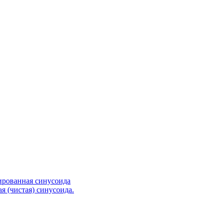
ированная синусоида
я (чистая) синусоида.