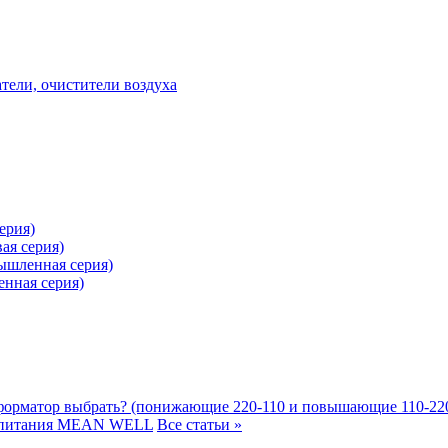
ели, очистители воздуха
ерия)
ая серия)
ышленная серия)
нная серия)
форматор выбрать? (понижающие 220-110 и повышающие 110-22
 питания MEAN WELL
Все статьи »