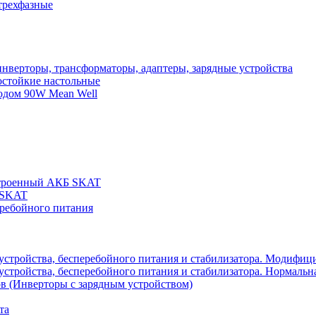
трехфазные
нверторы, трансформаторы, адаптеры, зарядные устройства
остойкие настольные
одом 90W Mean Well
строенный АКБ SKAT
 SKAT
еребойного питания
 устройства, бесперебойного питания и стабилизатора. Модифиц
устройства, бесперебойного питания и стабилизатора. Нормальна
в (Инверторы с зарядным устройством)
та