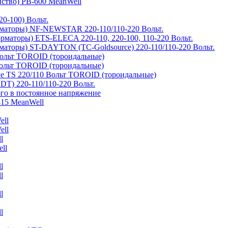
йство) PB-600 MeanWell
0-100) Вольт.
маторы) NF-NEWSTAR 220-110/110-220 Вольт.
рматоры) ETS-ELECA 220-110, 220-100, 110-220 Вольт.
аторы) ST-DAYTON (TC-Goldsource) 220-110/110-220 Вольт.
ольт TOROID (тороидальные)
ольт TOROID (тороидальные)
 TS 220/110 Вольт TOROID (тороидальные)
DT) 220-110/110-220 Вольт.
го в постоянное напряжение
-15 MeanWell
ell
ell
l
ll
l
l
l
l