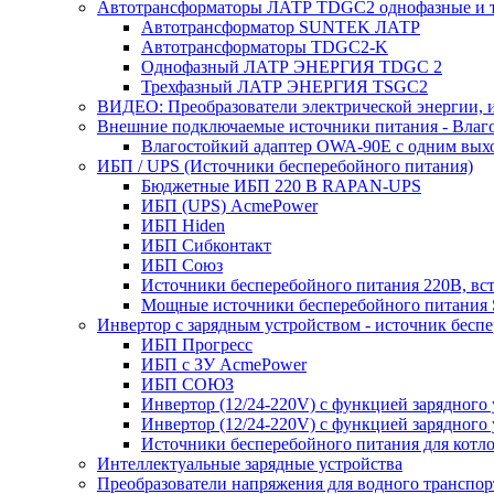
Автотрансформаторы ЛАТР TDGC2 однофазные и 
Автотрансформатор SUNTEK ЛАТР
Автотрансформаторы TDGC2-K
Однофазный ЛАТР ЭНЕРГИЯ TDGC 2
Трехфазный ЛАТР ЭНЕРГИЯ TSGC2
ВИДЕО: Преобразователи электрической энергии, и
Внешние подключаемые источники питания - Влаг
Влагостойкий адаптер OWA-90E с одним вых
ИБП / UPS (Источники бесперебойного питания)
Бюджетные ИБП 220 В RAPAN-UPS
ИБП (UPS) AcmePower
ИБП Hiden
ИБП Сибконтакт
ИБП Союз
Источники бесперебойного питания 220В, в
Мощные источники бесперебойного питания
Инвертор с зарядным устройством - источник бесп
ИБП Прогресс
ИБП с ЗУ AcmePower
ИБП СОЮЗ
Инвертор (12/24-220V) с функцией зарядного
Инвертор (12/24-220V) с функцией зарядного 
Источники бесперебойного питания для котло
Интеллектуальные зарядные устройства
Преобразователи напряжения для водного транспор