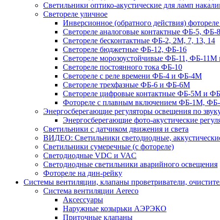
Светильники оптико-акустические для ламп накали
Светореле уличное
Инверсионное (обратного действия) фотореле
Светореле аналоговые контактные ФБ-5, ФБ-8
Светореле бесконтактные ФБ-2, 2М, 7, 13, 14
Светореле бюджетные ФБ-12, ФБ-16
Светореле морозоустойчивые ФБ-11, ФБ-11М 
Светореле постоянного тока ФБ-10
Светореле с реле времени ФБ-4 и ФБ-4М
Светореле трехфазные ФБ-6 и ФБ-6М
Светореле цифровые контактные ФБ-5М и ФБ
Фотореле с плавным включением ФБ-1М, ФБ
Энергосберегающие регуляторы освещения по звуку
Энергосберегающие фото-акустические регул
Светильники с датчиком движения и света
ВИДЕО: Светильники светодиодные, аккустические
Светильники сумеречные (с фотореле)
Светодиодные VDC и VAC
Светодиодные светильники аварийного освещения
Фотореле на дин-рейку
Системы вентиляции, клапаны проветриватели, очистите
Система вентиляции Aereco
Аксессуары
Наружные козырьки АЭРЭКО
Приточные клапаны