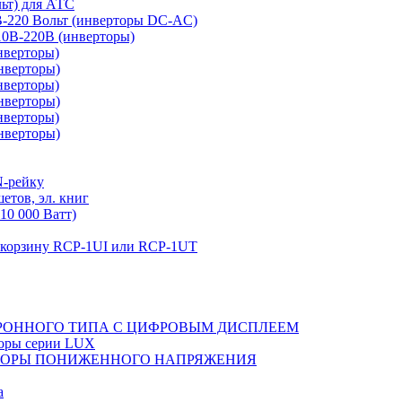
льт) для АТС
0В-220 Вольт (инверторы DC-AC)
110В-220В (инверторы)
нверторы)
нверторы)
нверторы)
нверторы)
нверторы)
нверторы)
N-рейку
етов, эл. книг
10 000 Ватт)
в корзину RCP-1UI или RCP-1UT
РОННОГО ТИПА С ЦИФРОВЫМ ДИСПЛЕЕМ
торы серии LUX
ТОРЫ ПОНИЖЕННОГО НАПРЯЖЕНИЯ
а