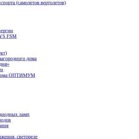
спорта (самолетов вертолетов)
нергии
YS FSM
кт)
загородного дома
дня»
ти
о дома ОПТИМУМ
одиодных ламп
иодов
ания
ижения, светореле