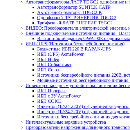
Автотрансформаторы ЛАТР TDGC2 однофазные и 
Автотрансформатор SUNTEK ЛАТР
Автотрансформаторы TDGC2-K
Однофазный ЛАТР ЭНЕРГИЯ TDGC 2
Трехфазный ЛАТР ЭНЕРГИЯ TSGC2
ВИДЕО: Преобразователи электрической энергии, и
Внешние подключаемые источники питания - Влаг
Влагостойкий адаптер OWA-90E с одним вых
ИБП / UPS (Источники бесперебойного питания)
Бюджетные ИБП 220 В RAPAN-UPS
ИБП (UPS) AcmePower
ИБП Hiden
ИБП Сибконтакт
ИБП Союз
Источники бесперебойного питания 220В, в
Мощные источники бесперебойного питания
Инвертор с зарядным устройством - источник бесп
ИБП Прогресс
ИБП с ЗУ AcmePower
ИБП СОЮЗ
Инвертор (12/24-220V) с функцией зарядного
Инвертор (12/24-220V) с функцией зарядного 
Источники бесперебойного питания для котло
Интеллектуальные зарядные устройства
Преобразователи напряжения для водного транспор