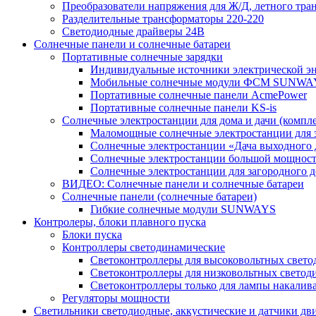
Преобразователи напряжения для Ж/Д, летного тран
Разделительные трансформаторы 220-220
Светодиодные драйверы 24В
Солнечные панели и солнечные батареи
Портативные солнечные зарядки
Индивидуальные источники электрической э
Мобильные солнечные модули ФСМ SUNWA
Портативные солнечные панели AcmePower
Портативные солнечные панели KS-is
Солнечные электростанции для дома и дачи (компле
Маломощные солнечные электростанции для 
Солнечные электростанции «Дача выходного 
Солнечные электростанции большой мощнос
Солнечные электростанции для загородног
ВИДЕО: Солнечные панели и солнечные батареи
Солнечные панели (солнечные батареи)
Гибкие солнечные модули SUNWAYS
Контролеры, блоки плавного пуска
Блоки пуска
Контроллеры светодинамические
Светоконтроллеры для высоковольтных свет
Светоконтроллеры для низковольтных светод
Светоконтроллеры только для лампы накалив
Регуляторы мощности
Светильники светодиодные, аккустические и датчики дв