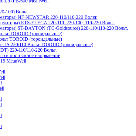
йство) PB-600 MeanWell
0-100) Вольт.
маторы) NF-NEWSTAR 220-110/110-220 Вольт.
рматоры) ETS-ELECA 220-110, 220-100, 110-220 Вольт.
аторы) ST-DAYTON (TC-Goldsource) 220-110/110-220 Вольт.
ольт TOROID (тороидальные)
ольт TOROID (тороидальные)
 TS 220/110 Вольт TOROID (тороидальные)
DT) 220-110/110-220 Вольт.
го в постоянное напряжение
-15 MeanWell
ell
ell
l
ll
l
l
l
l