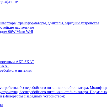
трехфазные
нверторы, трансформаторы, адаптеры, зарядные устройства
остойкие настольные
одом 90W Mean Well
строенный АКБ SKAT
 SKAT
еребойного питания
 устройства, бесперебойного питания и стабилизатора. Модифиц
устройства, бесперебойного питания и стабилизатора. Нормальна
в (Инверторы с зарядным устройством)
та