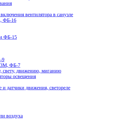
вания
 включения вентилятора в санузле
, ФБ-16
и ФБ-15
-9
-3М, ФБ-7
, свету, движению, миганию
яторы освещения
 и датчики движения, светореле
ли воздуха