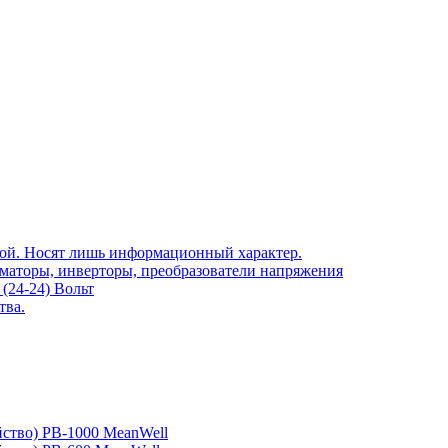
той. Носят лишь информационный характер.
рматоры, инверторы, преобразователи напряжения
(24-24) Вольт
тва.
йство) PB-1000 MeanWell