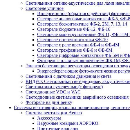
Светильники оптико-акустические для ламп накали
Светореле уличное
Инверсионное (обратного действия) фотореле
Светореле аналоговые контактные ФБ-5, ФБ-8
Светореле бесконтактные ФБ-2, 2М, 7, 13, 14
Светореле бюджетные ФБ-12, ФБ-16
Светореле морозоустойчивые ФБ-11, ФБ-11М 
Светореле постоянного тока ФБ-10
Светореле с реле времени ФБ-4 и ФБ-4М
Светореле трехфазные ФБ-6 и ФБ-6М
Светореле цифровые контактные ФБ-5М и ФБ
Фотореле с плавным включением ФБ-1М, ФБ
Энергосберегающие регуляторы освещения по звуку
Энергосберегающие фото-акустические регул
Светильники с датчиком движения и света
ВИДЕО: Светильники светодиодные, аккустические
Светильники сумеречные (с фотореле)
Светодиодные VDC и VAC
Светодиодные светильники аварийного освещения
Фотореле на дин-рейку
Системы вентиляции, клапаны проветриватели, очистите
Система вентиляции Aereco
Аксессуары
Наружные козырьки АЭРЭКО
Приточные клапаны