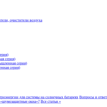
ели, очистители воздуха
ерия)
ая серия)
ышленная серия)
нная серия)
ктроэнергии для системы на солнечных батареях
Вопросы и отве
«шумозащитные окна»?
Все статьи »