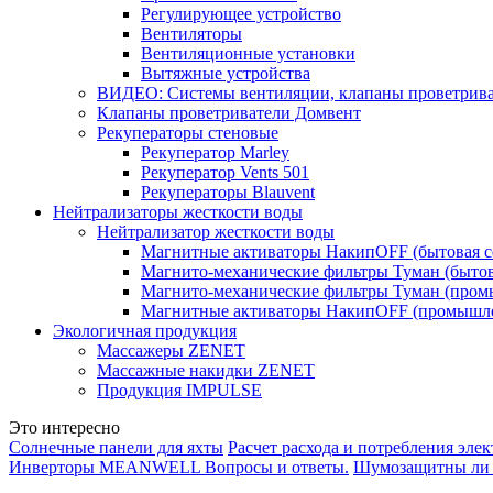
Регулирующее устройство
Вентиляторы
Вентиляционные установки
Вытяжные устройства
ВИДЕО: Системы вентиляции, клапаны проветриват
Клапаны проветриватели Домвент
Рекуператоры стеновые
Рекуператор Marley
Рекуператор Vents 501
Рекуператоры Blauvent
Нейтрализаторы жесткости воды
Нейтрализатор жесткости воды
Магнитные активаторы НакипOFF (бытовая с
Магнито-механические фильтры Туман (бытов
Магнито-механические фильтры Туман (пром
Магнитные активаторы НакипOFF (промышле
Экологичная продукция
Массажеры ZENET
Массажные накидки ZENET
Продукция IMPULSE
Это интересно
Солнечные панели для яхты
Расчет расхода и потребления эле
Инверторы MEANWELL Вопросы и ответы.
Шумозащитны ли 