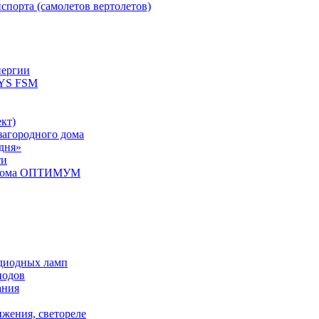
спорта (самолетов вертолетов)
нергии
YS FSM
кт)
загородного дома
дня»
ти
о дома ОПТИМУМ
одиодных ламп
иодов
ания
ижения, светореле