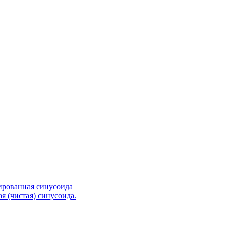
ированная синусоида
я (чистая) синусоида.