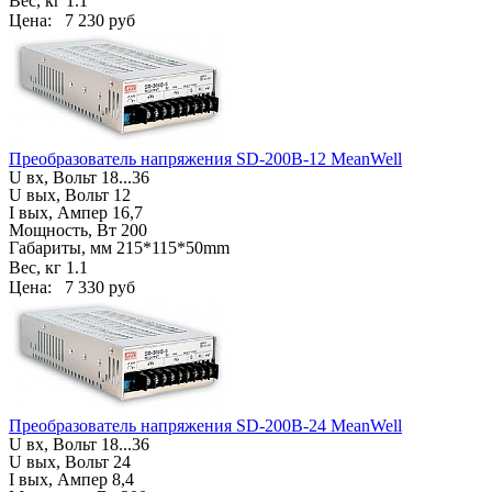
Вес, кг
1.1
Цена:
7 230 руб
Преобразователь напряжения SD-200B-12 MeanWell
U вх, Вольт
18...36
U вых, Вольт 12
I вых, Ампер 16,7
Мощность, Вт 200
Габариты, мм
215*115*50mm
Вес, кг
1.1
Цена:
7 330 руб
Преобразователь напряжения SD-200B-24 MeanWell
U вх, Вольт
18...36
U вых, Вольт 24
I вых, Ампер 8,4