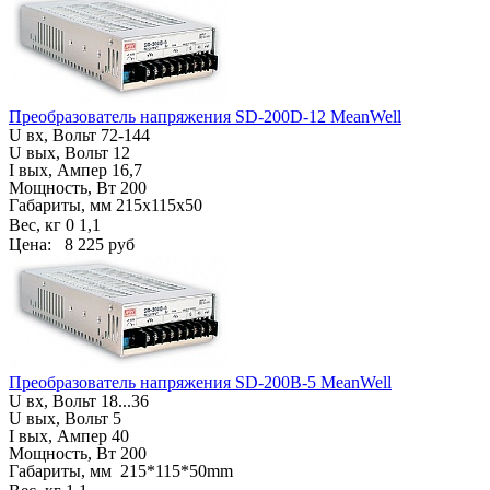
Преобразователь напряжения SD-200D-12 MeanWell
U вх, Вольт
72-144
U вых, Вольт 12
I вых, Ампер 16,7
Мощность, Вт 200
Габариты, мм
215х115х50
Вес, кг
0 1,1
Цена:
8 225 руб
Преобразователь напряжения SD-200B-5 MeanWell
U вх, Вольт
18...36
U вых, Вольт 5
I вых, Ампер 40
Мощность, Вт 200
Габариты, мм
215*115*50mm