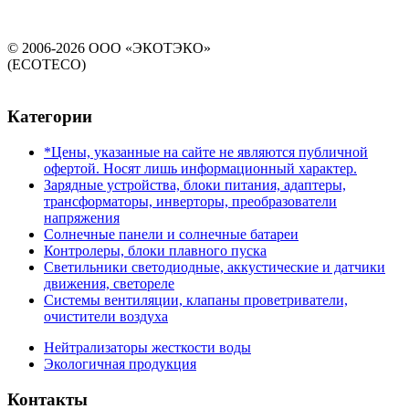
© 2006-2026 ООО «ЭКОТЭКО»
(ECOTECO)
Категории
*Цены, указанные на сайте не являются публичной
офертой. Носят лишь информационный характер.
Зарядные устройства, блоки питания, адаптеры,
трансформаторы, инверторы, преобразователи
напряжения
Солнечные панели и солнечные батареи
Контролеры, блоки плавного пуска
Светильники светодиодные, аккустические и датчики
движения, светореле
Системы вентиляции, клапаны проветриватели,
очистители воздуха
Нейтрализаторы жесткости воды
Экологичная продукция
Контакты