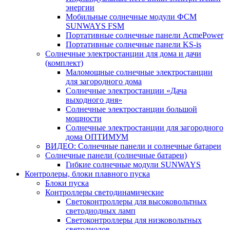
энергии
Мобильные солнечные модули ФСМ
SUNWAYS FSM
Портативные солнечные панели AcmePower
Портативные солнечные панели KS-is
Солнечные электростанции для дома и дачи
(комплект)
Маломощные солнечные электростанции
для загородного дома
Солнечные электростанции «Дача
выходного дня»
Солнечные электростанции большой
мощности
Солнечные электростанции для загородного
дома ОПТИМУМ
ВИДЕО: Солнечные панели и солнечные батареи
Солнечные панели (солнечные батареи)
Гибкие солнечные модули SUNWAYS
Контролеры, блоки плавного пуска
Блоки пуска
Контроллеры светодинамические
Светоконтроллеры для высоковольтных
светодиодных ламп
Светоконтроллеры для низковольтных
светодиодов