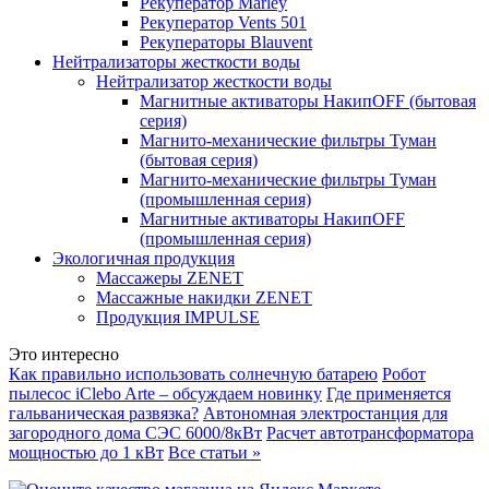
Рекуператор Marley
Рекуператор Vents 501
Рекуператоры Blauvent
Нейтрализаторы жесткости воды
Нейтрализатор жесткости воды
Магнитные активаторы НакипOFF (бытовая
серия)
Магнито-механические фильтры Туман
(бытовая серия)
Магнито-механические фильтры Туман
(промышленная серия)
Магнитные активаторы НакипOFF
(промышленная серия)
Экологичная продукция
Массажеры ZENET
Массажные накидки ZENET
Продукция IMPULSE
Это интересно
Как правильно использовать солнечную батарею
Робот
пылесос iClebo Arte – обсуждаем новинку
Где применяется
гальваническая развязка?
Автономная электростанция для
загородного дома СЭС 6000/8кВт
Расчет автотрансформатора
мощностью до 1 кВт
Все статьи »