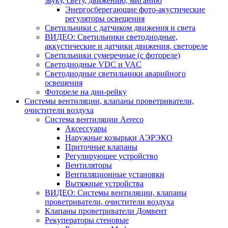
звуку, свету, движению, миганию
Энергосберегающие фото-акустические
регуляторы освещения
Светильники с датчиком движения и света
ВИДЕО: Светильники светодиодные,
аккустические и датчики движения, светореле
Светильники сумеречные (с фотореле)
Светодиодные VDC и VAC
Светодиодные светильники аварийного
освещения
Фотореле на дин-рейку
Системы вентиляции, клапаны проветриватели,
очистители воздуха
Система вентиляции Aereco
Аксессуары
Наружные козырьки АЭРЭКО
Приточные клапаны
Регулирующее устройство
Вентиляторы
Вентиляционные установки
Вытяжные устройства
ВИДЕО: Системы вентиляции, клапаны
проветриватели, очистители воздуха
Клапаны проветриватели Домвент
Рекуператоры стеновые