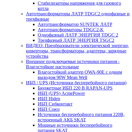
Стабилизаторы напряжения для газового
котла
Автотрансформаторы ЛАТР TDGC2 однофазные и
трехфазные
Автотрансформатор SUNTEK ЛАТР
Автотрансформаторы TDGC2-K
Однофазный ЛАТР ЭНЕРГИЯ TDGC 2
Трехфазный ЛАТР ЭНЕРГИЯ TSGC2
ВИДЕО: Преобразователи электрической энергии,
инверторы, трансформаторы, адаптеры, зарядные
устройства
Внешние подключаемые источники питания -
Влагостойкие настольные
Влагостойкий адаптер OWA-90E с одним
выходом 90W Mean Well
ИБП / UPS (Источники бесперебойного питания)
Бюджетные ИБП 220 В RAPAN-UPS
ИБП (UPS) AcmePower
ИБП Hiden
ИБП Сибконтакт
ИБП Союз
Источники бесперебойного питания 220В,
встроенный АКБ SKAT
Мощные источники бесперебойного
питания SKAT